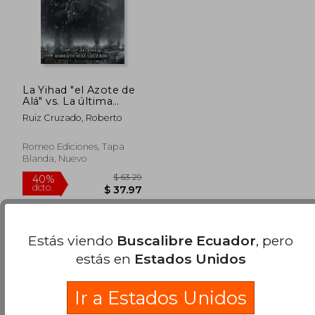
La Yihad "el Azote de
Alá" vs. La última
Cruzada
Ruiz Cruzado, Roberto
Romeo Ediciones, Tapa
Blanda, Nuevo
Estás viendo
Buscalibre Ecuador
, pero
estás en
Estados Unidos
Ir a Estados Unidos
$ 63.29
40%
dcto.