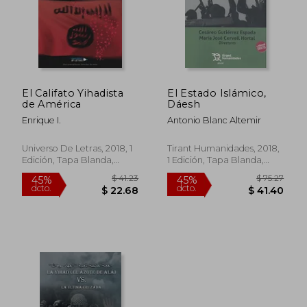
El Califato Yihadista
El Estado Islámico,
de América
Dáesh
Enrique I.
Antonio Blanc Altemir
Universo De Letras, 2018, 1
Tirant Humanidades, 2018,
Edición, Tapa Blanda,
1 Edición, Tapa Blanda,
Nuevo
Nuevo
$ 41.23
$ 75.
45%
45%
dcto.
dcto.
$ 22.68
$ 41.