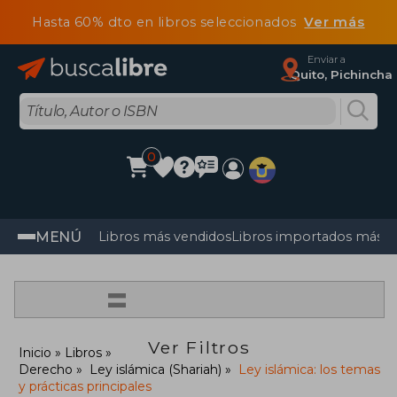
Hasta 60% dto en libros seleccionados
Ver más
Enviar a
Quito, Pichincha
0
MENÚ
Libros más vendidos
Libros importados más v
=
Ver Filtros
Inicio
Libros
Derecho
Ley islámica (Shariah)
Ley islámica: los temas
y prácticas principales