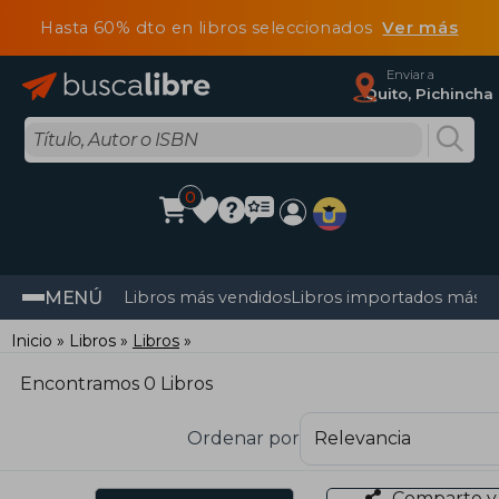
Hasta 60% dto en libros seleccionados
Ver más
Enviar a
Quito, Pichincha
0
MENÚ
Libros más vendidos
Libros importados más v
Inicio
Libros
Libros
Encontramos 0 Libros
Ordenar por
Comparte y