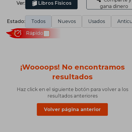
Ver:
Libros Físicos
gana dinero
Estado:
Todos
Nuevos
Usados
Anticu
Rápido
¡Woooops! No encontramos
resultados
Haz click en el siguiente botón para volver a los
resultados anteriores
Volver página anterior