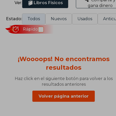
Ver:
Libros Físicos
gana dinero
Estado:
Todos
Nuevos
Usados
Anticu
Rápido
¡Woooops! No encontramos
resultados
Haz click en el siguiente botón para volver a los
resultados anteriores
Volver página anterior