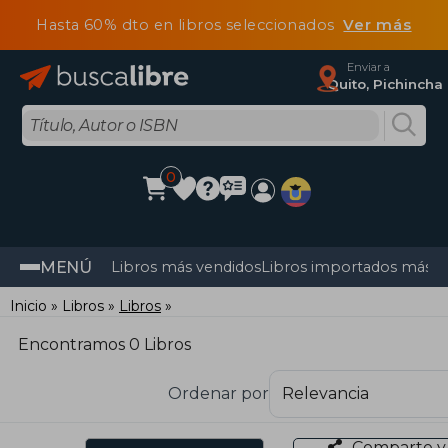
Hasta 60% dto en libros seleccionados
Ver más
Enviar a
Quito, Pichincha
0
MENÚ
Libros más vendidos
Libros importados más v
Inicio
Libros
Libros
Encontramos 0 Libros
Ordenar por
Comparte y