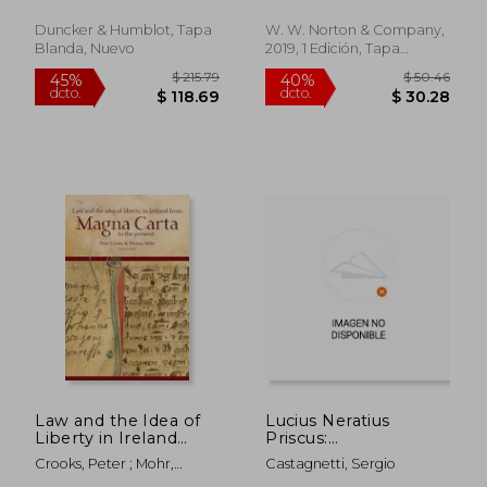
Nach Heinrich
Herrfahrdt (en
Duncker & Humblot, Tapa
W. W. Norton & Company,
Alemán)
Blanda, Nuevo
2019, 1 Edición, Tapa
Blanda, Nuevo
$ 226.83
$ 156.
45%
45%
dcto.
dcto.
$ 124.76
$ 86.
Law and the Idea of
Lucius Neratius
Liberty in Ireland
Priscus:
from Magna Carta to
Membranarum Libri
Crooks, Peter ; Mohr,
Castagnetti, Sergio
the Present (en
VII (en Italiano)
Thomas