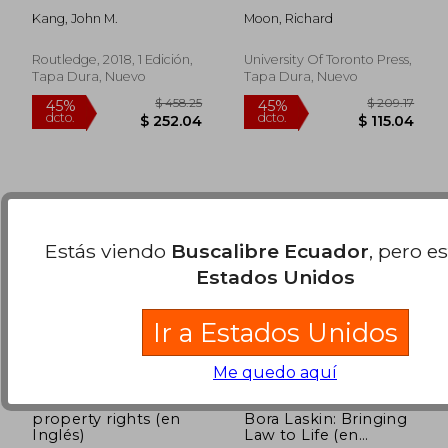
of Manliness (en
Expression (en
Kang, John M.
Moon, Richard
Inglés)
Inglés)
$ 113.26
$ 129.
45%
45%
dcto.
dcto.
$ 62.30
$ 70.
Routledge, 2018, 1 Edición,
University Of Toronto Press,
Tapa Dura, Nuevo
Tapa Dura, Nuevo
Estás viendo
Buscalibre Ecuador
, pero e
Estados Unidos
Ir a Estados Unidos
Me quedo aquí
property rights (en
Bora Laskin: Bringing
Inglés)
Law to Life (en