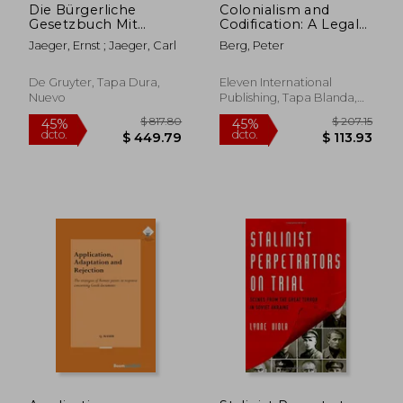
Die Bürgerliche
Colonialism and
Gesetzbuch Mit
Codification: A Legal
Nebengesetzen Und
History of the
Jaeger, Ernst ; Jaeger, Carl
Berg, Peter
Einem
Caribbean and the
Gesamtregister: Für
Americas Volume 47
Den Akademischen
(en Inglés)
De Gruyter, Tapa Dura,
Eleven International
Und Praktischen
Nuevo
Publishing, Tapa Blanda,
Gebrauch (en
Nuevo
Alemán)
$ 133.60
$ 212.
45%
45%
dcto.
dcto.
$ 73.48
$ 116.