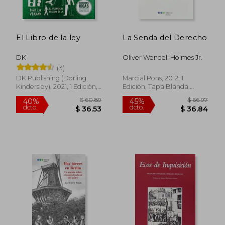
$ 41.95
$ 66.
45%
45%
dcto.
dcto.
$ 23.07
$ 36.
El Libro de la ley
La Senda del Derecho
DK
Oliver Wendell Holmes Jr.
(3)
DK Publishing (Dorling
Marcial Pons, 2012, 1
Kindersley), 2021, 1 Edición,
Edición, Tapa Blanda,
Tapa Dura, Nuevo
Nuevo