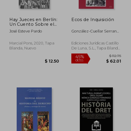
Hay Jueces en Berlín:
Ecos de Inquisición
$ 60.89
$ 66.
40%
45%
Un Cuento Sobre el
dcto.
dcto.
$ 36.53
$ 36.
Control Judicial del
José Esteve Pardo
González-Cuellar Serrano
Poder
Nicolás
Marcial Pons, 2020, Tapa
Ediciones Jurídicas Castillo
Blanda, Nuevo
De Luna, S.L., Tapa Blanda,
Usado