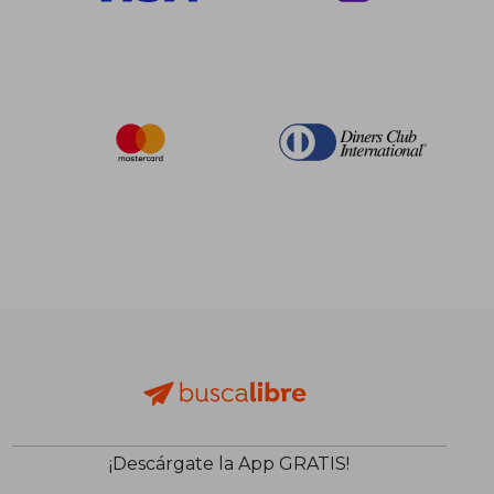
$ 238.14
$ 194.
45%
45%
dcto.
dcto.
$ 130.98
$ 106.
¡Descárgate la App GRATIS!