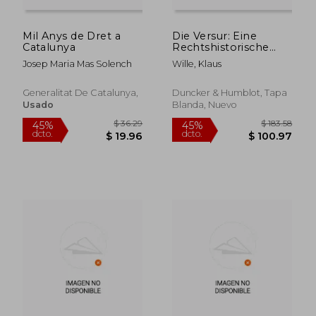
Mil Anys de Dret a
Die Versur: Eine
Catalunya
Rechtshistorische
Abhandlung Uber Die
Josep Maria Mas Solench
Wille, Klaus
Zinskapitalisierung
Im Alten ROM (en
Alemán)
Generalitat De Catalunya,
Duncker & Humblot, Tapa
Usado
Blanda, Nuevo
$ 168.61
$ 55.
45%
45%
dcto.
dcto.
$ 92.74
$ 30.