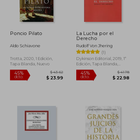
Poncio Pilato
La Lucha por el
Derecho
Aldo Schiavone
Rudolf Von Jhering
(1)
Trotta, 2020, 1 Edición,
Dykinson Editorial, 2019, 1ª
Tapa Blanda, Nuevo
Edición, Tapa Blanda,
Nuevo
$ 43.62
$ 41.
45%
45%
dcto.
dcto.
$ 23.99
$ 22.