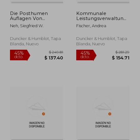
Die Posthumen
Kommunale
Auflagen Von
Leistungsverwaltung
Feuerbachs
Im 19. Jahrhundert:
Neh, Siegfried W.
Fischer, Andrea
Lehrbuch: Zu Der
Frankfurt Am Main
Konzeption C. J. A.
Unter Mumm Von
Mittermaiers Und
Schwarzenstein 1868
Duncker & Humblot, Tapa
Duncker & Humblot, Tapa
Seinem
Bis 188 (en Alemán)
Blanda, Nuevo
Blanda, Nuevo
Wissenschaftsverstandnis
(en Alemán)
$ 36.29
$ 183.
45%
45%
dcto.
dcto.
$ 19.96
$ 100.