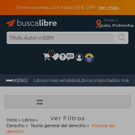
Envío express con hasta 50% OFF
Ver más
Enviar a
Quito, Pichincha
0
MENÚ
Libros más vendidos
Libros importados más v
=
Ver Filtros
Inicio
Libros
Derecho
Teoría general del derecho
Historia del
derecho