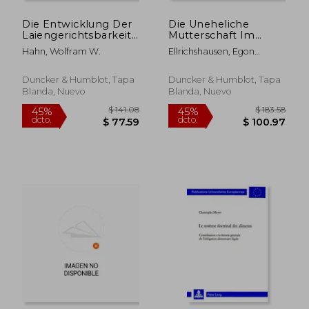
Die Entwicklung Der
Die Uneheliche
Laiengerichtsbarkeit
Mutterschaft Im
Im Grossherzogtum
Altosterreichischen
Hahn, Wolfram W.
Ellrichshausen, Egon
Baden Wahrend Des
Polizeirecht Des 16.
Conrad
19. Jahrhunderts:
Bis 18. Jahrhunderts,
Unter
Dargestellt Am
Duncker & Humblot, Tapa
Duncker & Humblot, Tapa
Berucksichtigung Des
Tatbestand Der
Blanda, Nuevo
Blanda, Nuevo
Laienrichtertums in
Fornication (en
Wurttemb (en
Alemán)
Alemán)
$ 249.81
$ 281.
45%
45%
dcto.
dcto.
$ 137.40
$ 154.