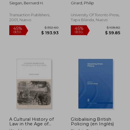
Inglés)
Siegan, Bernard H.
Girard, Philip
Transaction Publishers,
University Of Toronto Press,
2001, Nuevo
Tapa Blanda, Nuevo
$ 91.53
$ 55.
45%
45%
dcto.
dcto.
$ 50.34
$ 30.
A Cultural History of
Globalising British
Law in the Age of
Policing (en Inglés)
Reform (en Inglés)