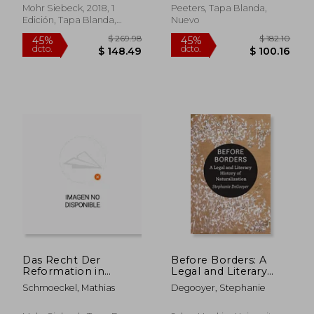
Alemán)
Francés)
Mohr Siebeck, 2018, 1
Peeters, Tapa Blanda,
Edición, Tapa Blanda,
Nuevo
Nuevo
$ 215.79
$ 50.
45%
40%
dcto.
dcto.
$ 118.69
$ 30.
Das Recht Der
Before Borders: A
Reformation in
Legal and Literary
Frankreich Und Die
History of
Schmoeckel, Mathias
Degooyer, Stephanie
Vollendung Des
Naturalization (en
Modernen Staates
Inglés)