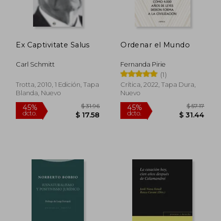
Ex Captivitate Salus
Ordenar el Mundo
Carl Schmitt
Fernanda Pirie
(1)
Trotta, 2010, 1 Edición, Tapa
Crítica, 2022, Tapa Dura,
Blanda, Nuevo
Nuevo
$ 31.96
$ 57
45%
45%