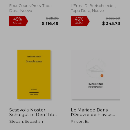
Inglés)
Four Courts Press, Tapa
L'Erma Di Bretschneider,
Dura, Nuevo
Tapa Dura, Nuevo
$ 46.94
$ 279.
45%
45%
dcto.
dcto.
$ 25.82
$ 153.
Scaevola Noster:
Le Mariage Dans
Schulgut in Den 'Libri
l'Oeuvre de Flavius
Disputationum' Des
Josephe: Une Etude
Stepan, Sebastian
Pincon, B.
Claudius
Du Droit Matrimonial
Tryphoninus? (en
En Ses Sources (en