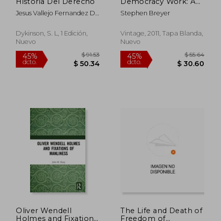
Historia Del Derecho
Democracy Work: A
dcto.
dcto.
$ 150.58
$ 57.
Judge's View (en
Jesus Vallejo Fernandez De
Stephen Breyer
Inglés)
La Reguera
Dykinson, S. L, 1 Edición,
Vintage, 2011, Tapa Blanda,
Nuevo
Nuevo
Oliver Wendell
The Life and Death of
Holmes and Fixations
Freedom of