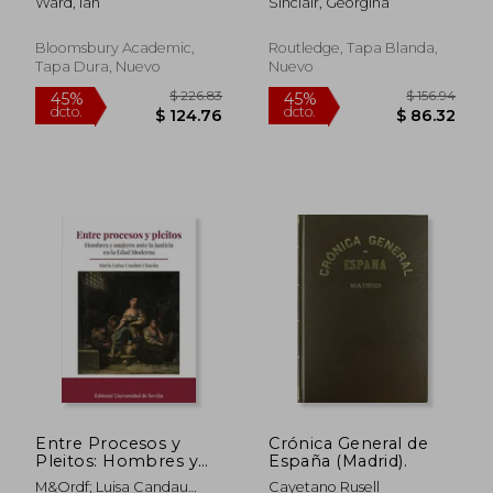
Ward, Ian
Sinclair, Georgina
Bloomsbury Academic,
Routledge, Tapa Blanda,
Tapa Dura, Nuevo
Nuevo
$ 458.25
$ 209.
45%
45%
dcto.
dcto.
$ 252.04
$ 115.
Entre Procesos y
Crónica General de
Pleitos: Hombres y
España (Madrid).
Mujeres Ante la
M&Ordf; Luisa Candau
Cayetano Rusell