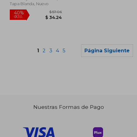
Tapa Blanda, Nuevo
1
2
3
4
5
Página Siguiente
Nuestras Formas de Pago
$ 269.98
$ 182.
45%
45%
dcto.
dcto.
$ 148.49
$ 100.