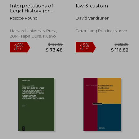
Interpretations of
law & custom
Legal History (en
Inglés)
Roscoe Pound
David Vandrunen
Harvard University Press,
Peter Lang Pub Inc, Nuevo
2014, Tapa Dura, Nuevo
$ 141.08
$ 320.
45%
45%
dcto.
dcto.
$ 77.59
$ 176.