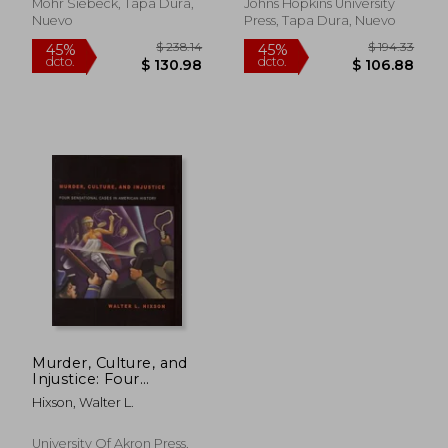
(en Alemán)
Mohr Siebeck, Tapa Dura,
Johns Hopkins University
Nuevo
Press, Tapa Dura, Nuevo
$ 211.80
$ 628.
45%
45%
dcto.
dcto.
$ 116.49
$ 345.
Murder, Culture, and
Injustice: Four
Sensational Cases in
Hixson, Walter L.
American History (en
Inglés)
University Of Akron Press,