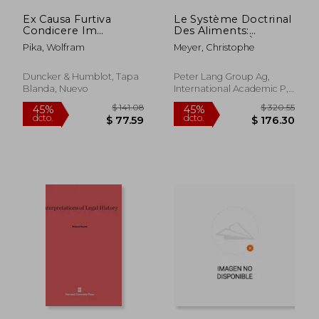
Ex Causa Furtiva
Le Système Doctrinal
Condicere Im
Des Aliments:
Klassischen
Contribution À La
Pika, Wolfram
Meyer, Christophe
Romischen Recht (en
Théorie Générale de
Alemán)
l'Obligation
Alimentaire Légale
Duncker & Humblot, Tapa
Peter Lang Group Ag,
(en Francés)
Blanda, Nuevo
International Academic P,
Tapa Blanda, Nuevo
$ 141.08
$ 183.
45%
45%
dcto.
dcto.
$ 77.59
$ 100.