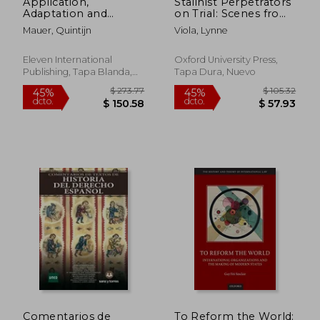
Application,
Stalinist Perpetrators
Adaptation and
on Trial: Scenes from
Rejection: The
the Great Terror in
Mauer, Quintijn
Viola, Lynne
Strategies of Roman
Soviet Ukraine (en
Jurists in Responsa
Inglés)
Concerning Greek
Eleven International
Oxford University Press,
Documents Volume
Publishing, Tapa Blanda,
Tapa Dura, Nuevo
385 (en Inglés)
Nuevo
$ 817.80
$ 207.
45%
45%
dcto.
dcto.
$ 449.79
$ 113.
Comentarios de
To Reform the World: