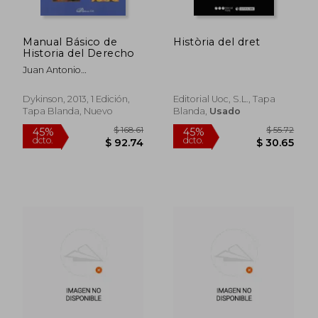
Manual Básico de
Història del dret
Historia del Derecho
Juan Antonio
$ 112
45%
Alejandre,Enrique Gacto
dcto.
$ 12.50
$ 62.
Fernández,José María
Dykinson, 2013, 1 Edición,
Editorial Uoc, S.L., Tapa
García Marín
Tapa Blanda, Nuevo
Blanda,
Usado