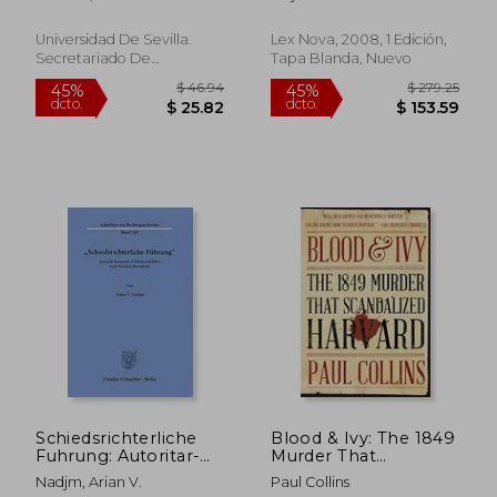
Justicia en la Edad
Chac&Oacute;N
Moderna
Universidad De Sevilla.
Lex Nova, 2008, 1 Edición,
Secretariado De
Tapa Blanda, Nuevo
Publicaciones, 2020, 1
Edición, Tapa Blanda,
Nuevo
$ 352.60
$ 108.
45%
45%
dcto.
dcto.
$ 193.93
$ 59.
Schiedsrichterliche
Blood & Ivy: The 1849
Fuhrung: Autoritar-
Murder That
Korporative
Scandalized Harvard
Nadjm, Arian V.
Paul Collins
Staatsrechtslehre
(en Inglés)