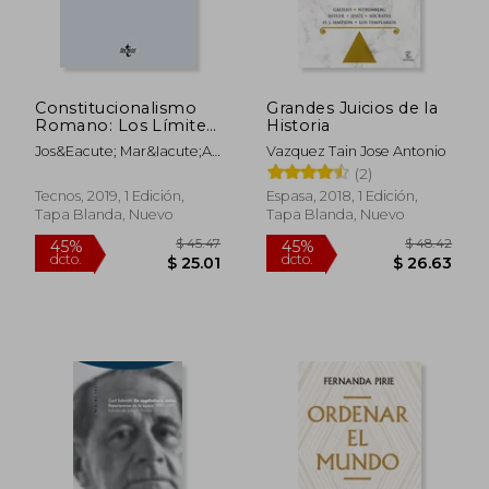
Constitucionalismo
Grandes Juicios de la
Romano: Los Límites
Historia
Jurídicos del Poder
Jos&Eacute; Mar&Iacute;A
Vazquez Tain Jose Antonio
en la Antigua Roma
Ribas Alba
(2)
(Derecho - Biblioteca
Universitaria de
Tecnos, 2019, 1 Edición,
Espasa, 2018, 1 Edición,
Editorial Tecnos)
Tapa Blanda, Nuevo
Tapa Blanda, Nuevo
$ 45.47
$ 48.
45%
45%
dcto.
dcto.
$ 25.01
$ 26.