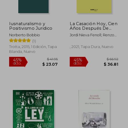
dcto.
dcto.
$ 17.58
$ 31.
Iusnaturalismo y
La Casación Hoy, Cien
Positivismo Juridico
Años Después De
Calamandrei
Norberto Bobbio
Jordi Nieva Fenoll; Renzo
Cavani
(1)
Trotta, 2015, 1 Edición, Tapa
, 2021, Tapa Dura, Nuevo
Blanda, Nuevo