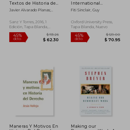
Textos de Historia del
International
Derecho Español
Organizations and
Javier Alvarado Planas;
Fiti Sinclair, Guy
the Making of
Jorge J. Montes Salguero;
Modern States (The
Regina María Pérez
History and Theory of
Sanz Y Torres, 2016, 1
Oxford University Press,
Marcos; Concepción
International Law)
Edición, Tapa Blanda,
Tapa Blanda, Nuevo
Gómez Roán; María
(en Inglés)
Usado
Dolores Del Mar Sánchez
González; Camino
Fernández Giménez;
Beatriz Badorrey Martín;
Carmen Bolaños Mejías;
Eulogio Fernández
Carrasco; Consuelo Juan
Maneras Y Motivos En
Making our
$ 273.77
$ 105.
45%
45%