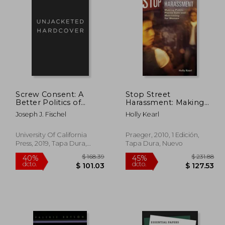
 67.89
$ 161.22
45%
45%
dcto.
dcto.
40.73
$ 88.67
Screw Consent: A
Stop Street
Better Politics of
Harassment: Making
Sexual Justice (en
Public Places Safe and
Joseph J. Fischel
Holly Kearl
Inglés)
Welcoming for
Women (en Inglés)
University Of California
Praeger, 2010, 1 Edición,
Press, 2019, Tapa Dura,
Tapa Dura, Nuevo
Nuevo