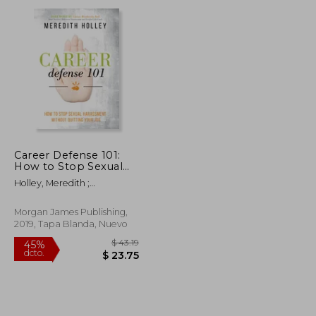
dcto.
$ 95.90
$ 170.03
Career Defense 101:
How to Stop Sexual
Harassment Without
Holley, Meredith ;
Quitting Your job (en
Weathersby Ball, Chrissy
Inglés)
Morgan James Publishing,
2019, Tapa Blanda, Nuevo