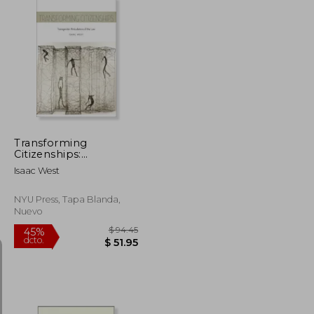
$ 221.11
$ 492.78
45%
dcto.
$ 121.61
$ 271.03
Transforming
Citizenships:
Transgender
Isaac West
Articulations of the
Law (Sexual Cultures)
NYU Press, Tapa Blanda,
Nuevo