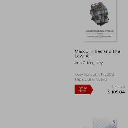
Masculinities and the
Law: A
$
40%
Multidimensional
dcto.
$ 
Ann C. Mcginley
Approach (Families,
Law, and Society) (en
Inglés)
New York Univ Pr, 2012,
Tapa Dura, Nuevo