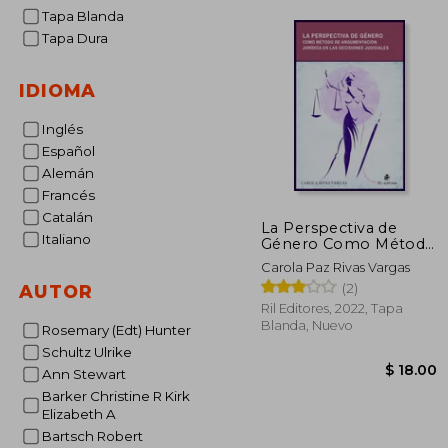
Tapa Blanda
Tapa Dura
IDIOMA
Inglés
Español
Alemán
Francés
Catalán
La Perspectiva de
Italiano
Género Como Método
de Argumentación
Carola Paz Rivas Vargas
Jurídica en las
(2)
AUTOR
Decisiones Judiciales
Ril Editores, 2022, Tapa
Blanda, Nuevo
Rosemary (Edt) Hunter
Schultz Ulrike
Ann Stewart
Barker Christine R Kirk
Elizabeth A
Bartsch Robert