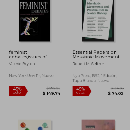
feminist
Essential Papers on
debates,issues of
Messianic Movements
 136.26
$ 168.39
40%
45%
theory and political
and Personalities in
dcto.
dcto.
81.76
$ 101.03
Valerie Bryson
Robert M. Seltzer
practice
Jewish History
(Essential Papers on
Jewish Studies) (en
New York Univ Pr, Nuevo
Nyu Press, 1992, 1 Edición,
Inglés)
Tapa Blanda, Nuevo