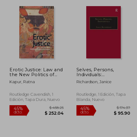
Erotic Justice: Law and
Selves, Persons,
the New Politics of
Individuals:
Postcolonialism (en
Philosophical
Kapur, Ratna
Richardson, Janice
Inglés)
Perspectives on
Women and Legal
Obligations (en Inglés)
Routledge Cavendish, 1
Routledge, 1 Edición, Tapa
Edición, Tapa Dura, Nuevo
Blanda, Nuevo
$ 458.25
45%
45%