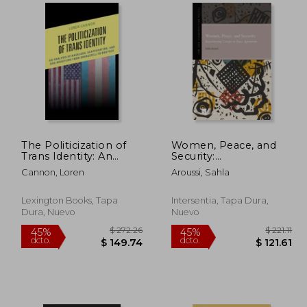
109.63
$ 99.67
45%
45%
dcto.
dcto.
60.29
$ 54.82
The Politicization of
Women, Peace, and
Trans Identity: An
Security:
Analysis of Backlash,
Repositioning gender
Cannon, Loren
Aroussi, Sahla
Scapegoating, and
in peace agreements
Dog-Whistling from
(en Inglés)
Obergefell to Bostock
Lexington Books, Tapa
Intersentia, Tapa Dura,
(en Inglés)
Dura, Nuevo
Nuevo