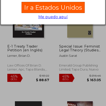
Ir a Estados Unidos
Me quedo aquí
 62.06
$ 97.89
40%
40%
dcto.
dcto.
37.24
$ 58.73
E-1 Treaty Trader
Special Issue: Feminist
Petition (en Inglés)
Legal Theory (Studies
in Law, Politics, and
Lerner, Brian D.
Austin Sarat
Society)
Law Offices Of Brian D.
Emerald Group Publishing
Lerner, Apc, Tapa Blanda,
Limited, Tapa Dura, Nuevo
Nuevo