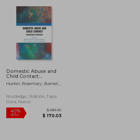
Domestic Abuse and
Child Contact:
International
Hunter, Rosemary ; Barnett,
Experience (en Inglés)
Adrienne ; Kaganas, Felicity
Routledge, 1 Edición, Tapa
Dura, Nuevo
$ 174.37
$ 283.39
40%