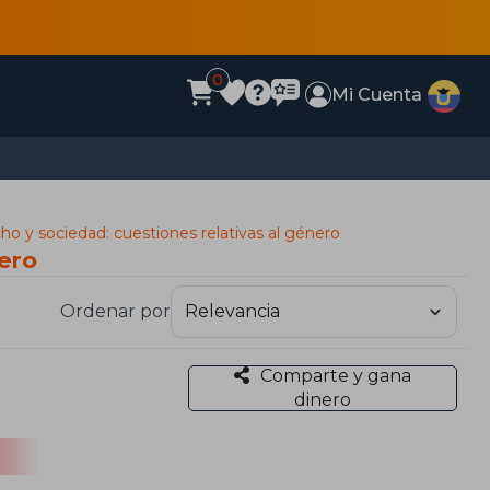
0
Mi Cuenta
ho y sociedad: cuestiones relativas al género
nero
Ordenar por
Comparte y gana
dinero