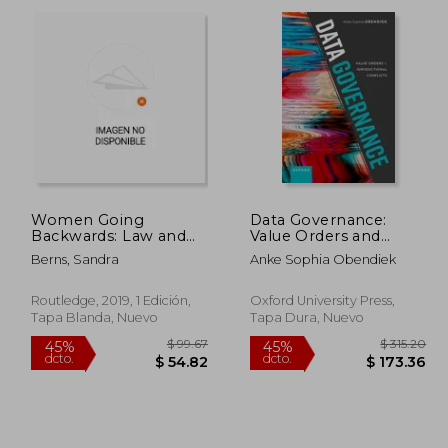
dcto.
dcto.
18.00
$ 252.04
Women Going
Data Governance:
Backwards: Law and
Value Orders and
Change in a Family
Jurisdictional Conflicts
Berns, Sandra
Anke Sophia Obendiek
Unfriendly Society (en
(en Inglés)
Inglés)
Routledge, 2019, 1 Edición,
Oxford University Press,
Tapa Blanda, Nuevo
Tapa Dura, Nuevo