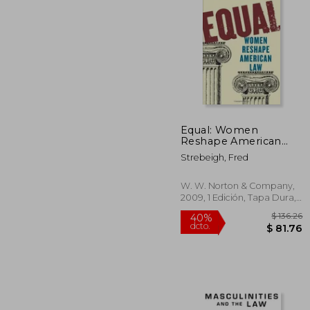
$
40%
dcto.
$ 
Equal: Women
Reshape American
law (en Inglés)
Strebeigh, Fred
W. W. Norton & Company,
2009, 1 Edición, Tapa Dura,
Nuevo