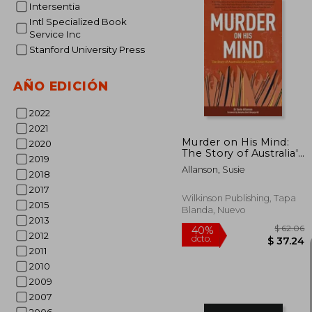
Intersentia
Intl Specialized Book
Service Inc
Stanford University Press
$ 
45%
dcto.
$ 1
AÑO EDICIÓN
2022
2021
Murder on His Mind:
2020
The Story of Australia's
2019
Abortion Clinic Murder
Allanson, Susie
2018
(en Inglés)
2017
Wilkinson Publishing, Tapa
2015
Blanda, Nuevo
2013
2012
2011
2010
2009
2007