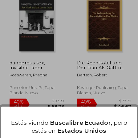
218.42
$ 272.26
45%
45%
dcto.
dcto.
20.13
$ 149.74
dangerous sex,
Die Rechtsstellung
invisible labor
Der Frau Als Gattin
Und Mutter (1903) (en
Kotiswaran, Prabha
Bartsch, Robert
Alemán)
Princeton Univ Pr, Tapa
Kessinger Publishing, Tapa
Blanda, Nuevo
Blanda, Nuevo
Estás viendo
Buscalibre Ecuador
, pero
estás en
Estados Unidos