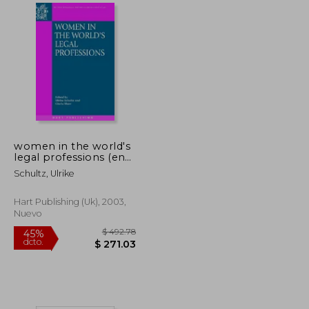
$ 315.20
$ 43.19
45%
dcto.
$ 173.36
$ 23.75
women in the world's
legal professions (en
Inglés)
Schultz, Ulrike
Hart Publishing (uk), 2003,
Nuevo