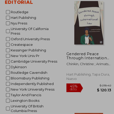
EDITORIAL
$ 
45%
Routledge
dcto.
$ 
Hart Publishing
Nyu Press
University Of California
Press
Oxford University Press
Createspace
Kessinger Publishing
Gendered Peace
New York Univ Pr
Through International
Cambridge University Press
Law (en Inglés)
Chinkin, Christine ; Arimatsu,
Dykinson
Louise
Routledge Cavendish
Hart Publishing, Tapa Dura,
Bloomsbury Publishing
Nuevo
Independently Published
New York University Press
Taylor And Francis
Lexington Books
University Of British
Columbia Press