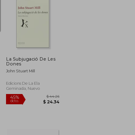
$ 77.79
$ 94.45
45%
dcto.
$ 46.67
$ 51.95
La Subjugació De Les
Dones
John Stuart Mill
Edicions De La Ela
Geminada, Nuevo