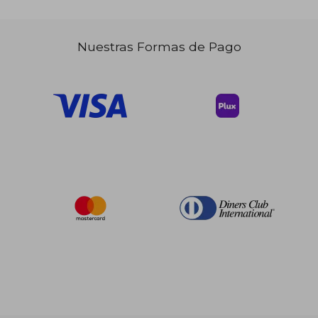
Nuestras Formas de Pago
$ 37.46
45%
dcto.
$ 20.60
$ 10.