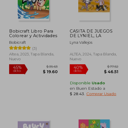
Bobicraft Libro Para
CASITA DE JUEGOS
Colorear y Actividades
DE LYNIEL, LA
Bobicraft
Lyna Vallejos
(3)
Altea, 2023, Tapa Blanda,
ALTEA, 2024, Tapa Blanda,
Nuevo
Nuevo
Disponible
Usado
en Buen Estado a
$ 28.43
.
Comprar Usado
$ 35.63
$ 77.
45%
40%
dcto.
dcto.
$ 19.60
$ 46.