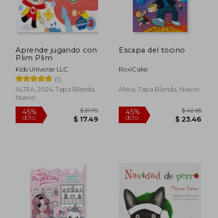
Aprende jugando con
Escapa del tocino
Plim Plim
Kids Universe LLC
RoxiCake
(1)
ALTEA, 2024, Tapa Blanda,
Altea, Tapa Blanda, Nuevo
Nuevo
$ 42.65
$ 23.
45%
45%
dcto.
dcto.
$ 23.46
$ 13.