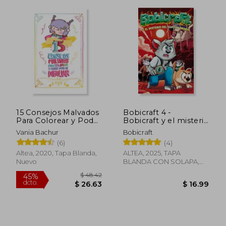
15 Consejos Malvados
Bobicraft 4 -
Para Colorear y Poder
Bobicraft y el misterio
Vivir de Dibujar
del Capitán Onimus
Vania Bachur
Bobicraft
(6)
(4)
$ 42.92
$ 39.
40%
45%
Altea, 2020, Tapa Blanda,
ALTEA, 2025, TAPA
dcto.
dcto.
$ 25.75
$ 21.
Nuevo
BLANDA CON SOLAPA,
Nuevo