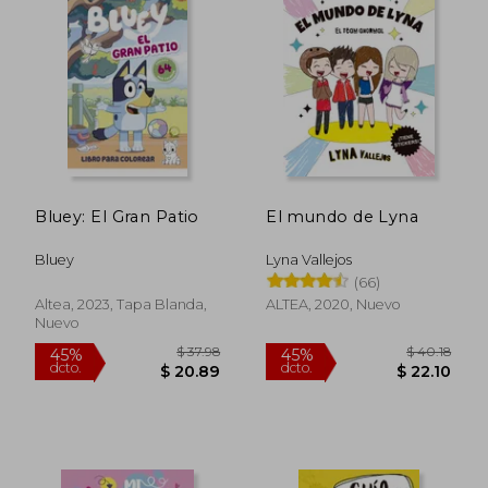
Bluey: El Gran Patio
El mundo de Lyna
Bluey
Lyna Vallejos
(66)
Altea, 2023, Tapa Blanda,
ALTEA, 2020, Nuevo
Nuevo
$ 37.46
$ 36
45%
40%
dcto.
dcto.
$ 20.60
$ 21.