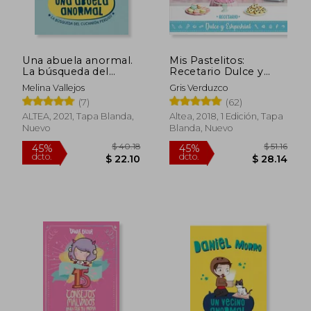
$ 32.89
$ 39.
45%
45%
dcto.
dcto.
$ 18.09
$ 21.
Una abuela anormal.
Mis Pastelitos:
La búsqueda del
Recetario Dulce y
cucharón perdido
Eshpeshial
Melina Vallejos
Gris Verduzco
(7)
(62)
ALTEA, 2021, Tapa Blanda,
Altea, 2018, 1 Edición, Tapa
Nuevo
Blanda, Nuevo