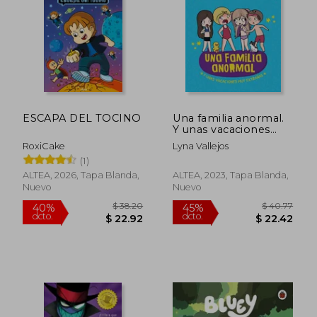
$ 32.89
$ 26.
45%
45%
dcto.
dcto.
$ 18.09
$ 14.
ESCAPA DEL TOCINO
Una familia anormal.
Y unas vacaciones
muy extrañas
RoxiCake
Lyna Vallejos
(1)
ALTEA, 2026, Tapa Blanda,
ALTEA, 2023, Tapa Blanda,
Nuevo
Nuevo
Rápido