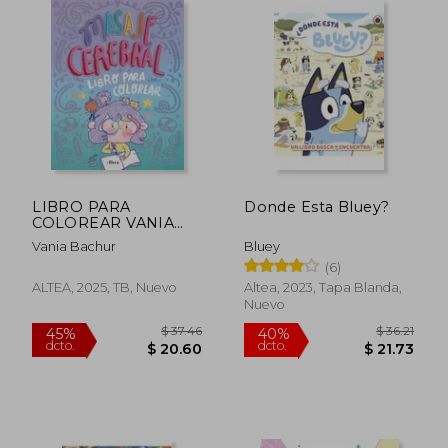
LIBRO PARA
Donde Esta Bluey?
COLOREAR VANIA
BACHUR
Vania Bachur
Bluey
(6)
ALTEA, 2025, TB, Nuevo
Altea, 2023, Tapa Blanda,
Nuevo
$ 50.67
$ 36.
40%
45%
dcto.
dcto.
$ 30.40
$ 19.