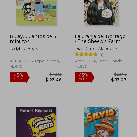
Bluey. Cuentos de 5
La Granja del Borrego
minutos
/ The Sheep's Farm
Ladybird Books
Díaz, Carlos Alberto ; El
Borrego ; Elefante, Sindy
(1)
ALTEA, 2025, Tapa Blanda,
Altea, 2024, Tapa Blanda,
Nuevo
Nuevo
$ 23.76
$ 48.
45%
45%
dcto.
dcto.
$ 13.07
$ 26.