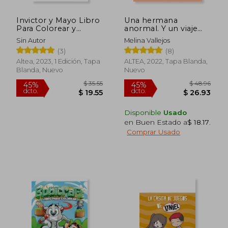
Invictor y Mayo Libro
Una hermana
Para Colorear y
anormal. Y un viaje
Actividades
inesperado
Sin Autor
Melina Vallejos
(3)
(8)
Altea, 2023, 1 Edición, Tapa
ALTEA, 2022, Tapa Blanda,
Blanda, Nuevo
Nuevo
Disponible
Usado
en Buen Estado a
$ 18.17
.
Comprar Usado
$ 35.55
$ 48.
45%
45%
dcto.
dcto.
$ 19.55
$ 26.