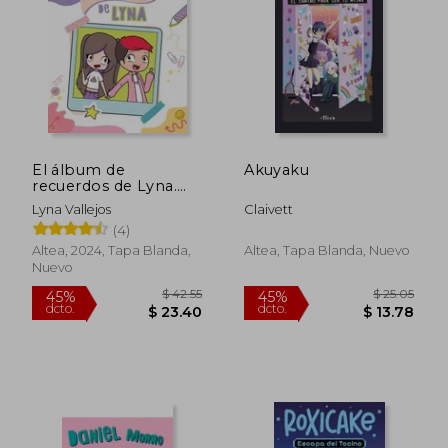
$ 29.81
$ 30.
40%
45%
dcto.
dcto.
$ 17.89
$ 16.
El álbum de
Akuyaku
recuerdos de Lyna.
Libro para colorear
Lyna Vallejos
Claivett
(4)
Altea, 2024, Tapa Blanda,
Altea, Tapa Blanda, Nuevo
Nuevo