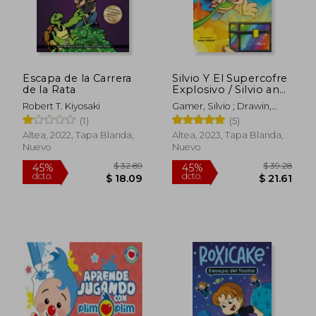
Escapa de la Carrera
Silvio Y El Supercofre
de la Rata
Explosivo / Silvio and
the Explosive Super
Robert T. Kiyosaki
Gamer, Silvio ; Drawin,
Chest
Angel
(1)
(5)
Altea, 2022, Tapa Blanda,
Altea, 2023, Tapa Blanda,
Nuevo
Nuevo
$ 47.35
$ 58.
45%
45%
dcto.
dcto.
$ 26.04
$ 32.