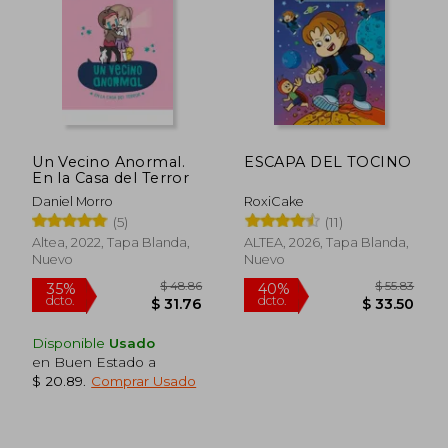
$ 42.55
$ 25.
45%
45%
dcto.
dcto.
$ 23.40
$ 13.
Un Vecino Anormal.
ESCAPA DEL TOCINO
En la Casa del Terror
Daniel Morro
RoxiCake
(5)
(11)
Altea, 2022, Tapa Blanda,
ALTEA, 2026, Tapa Blanda,
Nuevo
Nuevo
Disponible
Usado
en Buen Estado a
$ 20.89
.
Comprar Usado