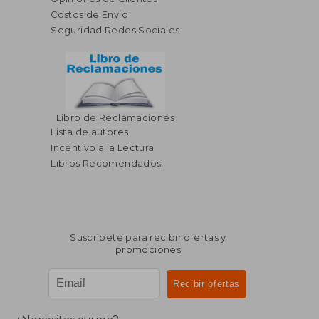
Costos de Envío
Seguridad Redes Sociales
Libro de Reclamaciones
$ 48.42
$ 34.
45%
45%
Lista de autores
dcto.
dcto.
$ 26.63
$ 19.
Incentivo a la Lectura
Libros Recomendados
Suscríbete para recibir ofertas y
promociones