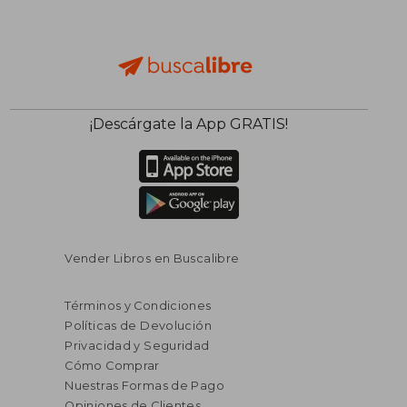
$ 40.18
$ 51
¡Descárgate la App GRATIS!
45%
45%
dcto.
dcto.
$ 22.10
$ 28.
Vender Libros en Buscalibre
Términos y Condiciones
Políticas de Devolución
Privacidad y Seguridad
Cómo Comprar
Nuestras Formas de Pago
Opiniones de Clientes