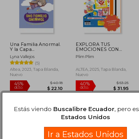
Una Familia Anormal.
EXPLORA TUS
Y la Capa
EMOCIONES CON
Superpoderosa
PLIM PLIM
Lyna Vallejos
Plim Plim
(5)
$ 42.02
$ 29
45%
40%
Altea, 2023, Tapa Blanda,
ALTEA, 2025, Tapa Blanda,
dcto.
dcto.
$ 23.11
$ 17.
Nuevo
Nuevo
Estás viendo
Buscalibre Ecuador
, pero e
Estados Unidos
Ir a Estados Unidos