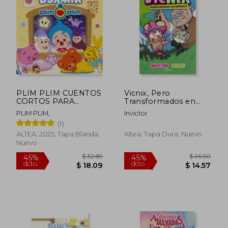
$ 37.98
$ 40.
45%
45%
dcto.
dcto.
$ 20.89
$ 22.
PLIM PLIM CUENTOS
Vicnix, Pero
CORTOS PARA
Transformados en
DORMIR (en ALTEA)
Animales
PLIM PLIM,
Invictor
(1)
ALTEA, 2025, Tapa Blanda,
Altea, Tapa Dura, Nuevo
Nuevo