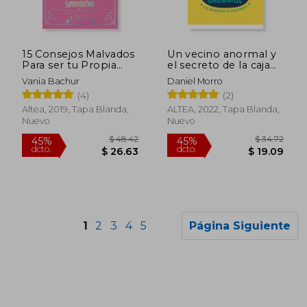
$ 31.79
$ 42.
45%
45%
dcto.
dcto.
$ 17.49
$ 23.
15 Consejos Malvados
Un vecino anormal y
Para ser tu Propia
el secreto de la caja
Superheroina
mágica
Vania Bachur
Daniel Morro
(4)
(2)
Altea, 2019, Tapa Blanda,
ALTEA, 2022, Tapa Blanda,
Nuevo
Nuevo
1
2
3
4
5
Página Siguiente