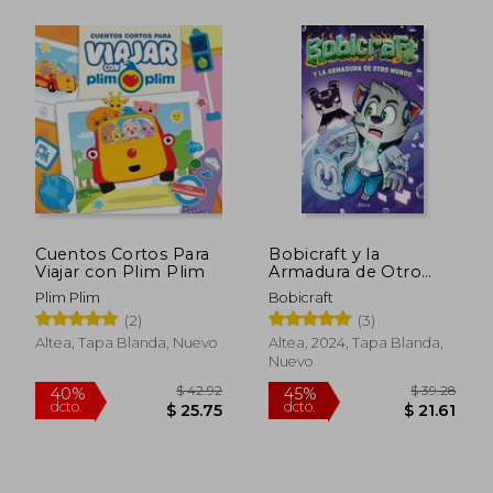
$ 48.86
$ 55.
35%
40%
dcto.
dcto.
$ 31.76
$ 33.
Cuentos Cortos Para
Bobicraft y la
Viajar con Plim Plim
Armadura de Otro
Mundo
Plim Plim
Bobicraft
(2)
(3)
Altea, Tapa Blanda, Nuevo
Altea, 2024, Tapa Blanda,
Nuevo