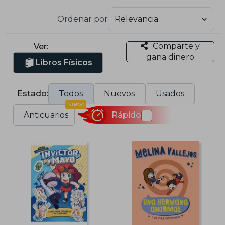
Ordenar por
Comparte y
Ver:
gana dinero
Libros Físicos
Estado:
Todos
Nuevos
Usados
Nuevo
Anticuarios
Rápido