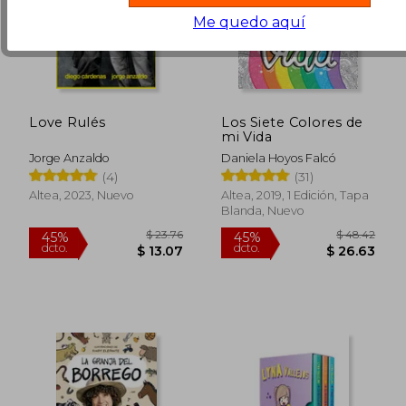
Me quedo aquí
Love Rulés
Los Siete Colores de
mi Vida
Jorge Anzaldo
Daniela Hoyos Falcó
(4)
(31)
Altea, 2023, Nuevo
Altea, 2019, 1 Edición, Tapa
Blanda, Nuevo
$ 39.36
$ 33.
45%
45%
dcto.
dcto.
$ 21.65
$ 18.