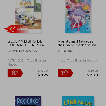
$ 43.47
$ 43.
45%
40%
dcto.
dcto.
$ 23.91
$ 26.
BLUEY 7.LIBRO DE
Aventuras Malvadas
COCINA DEL RESTAU
de una Superheroína
- FSC
LADYBIRD BOOKS
Vania Bachur
ALTEA, 2024, Tapa Blanda,
Altea, Tapa Blanda, Nuevo
Nuevo