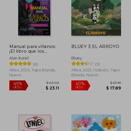
$ 15.00
$ 39.
45%
45%
dcto.
dcto.
$ 8.25
$ 21.
Manual para villanos:
BLUEY 3 EL ARROYO
¡El libro que los
héroes no quieren
Alan Ituriel
Bluey
que leas!
(6)
(3)
Altea, 2024, Tapa Blanda,
Altea, 2023, 1 Edición, Tapa
Nuevo
Blanda, Nuevo