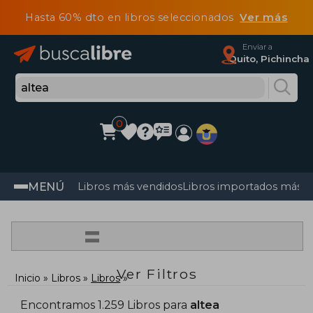
Hasta 60% dto en libros seleccionados
Ver más
Enviar a
Quito, Pichincha
0
MENÚ
Libros más vendidos
Libros importados más v
=
Ver Filtros
Inicio
Libros
Libros
Encontramos 1.259 Libros para
altea