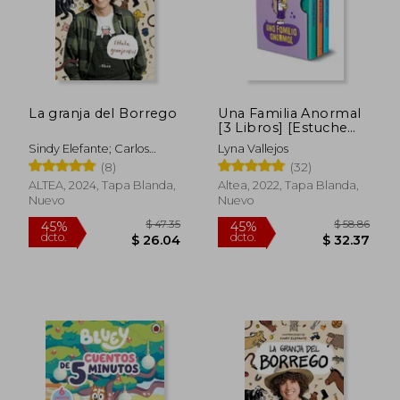
La granja del Borrego
Una Familia Anormal
[3 Libros] [Estuche
Cartone]
Sindy Elefante; Carlos
Lyna Vallejos
Alberto Díaz (El Borrego)
(8)
(32)
ALTEA, 2024, Tapa Blanda,
Altea, 2022, Tapa Blanda,
Nuevo
Nuevo
$ 40.18
$ 53.
45%
40%
dcto.
dcto.
$ 22.10
$ 31.