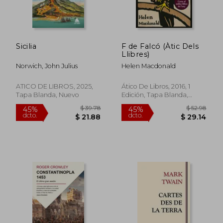
$ 34.62
$ 64.
45%
45%
dcto.
dcto.
$ 19.04
$ 35.
Sicilia
F de Falcó (Àtic Dels
Llibres)
Norwich, John Julius
Helen Macdonald
ATICO DE LIBROS, 2025,
Ático De Libros, 2016, 1
Tapa Blanda, Nuevo
Edición, Tapa Blanda,
Nuevo