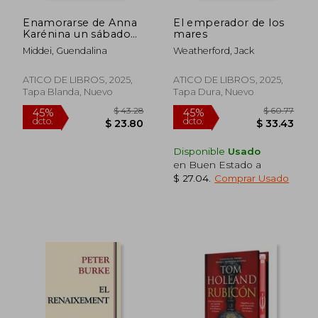
Enamorarse de Anna
El emperador de los
Karénina un sábado
mares
por la noche
Middei, Guendalina
Weatherford, Jack
ATICO DE LIBROS, 2025,
ATICO DE LIBROS, 2025,
Tapa Blanda, Nuevo
Tapa Dura, Nuevo
Disponible
Usado
en Buen Estado a
$ 27.04
.
Comprar Usado
$ 43.28
$ 60.
45%
45%
dcto.
dcto.
$ 23.80
$ 33.