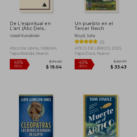
De L'espiritual en
Un pueblo en el
$ 38.02
$ 34.
45%
45%
L'art (Àtic Dels
Tercer Reich
dcto.
dcto.
$ 20.91
$ 19.
Llibres)
Vassili Kandinski
Boyd, Julia
(2)
Ático De Libros, 1 Edición,
ATICO DE LIBROS, 2025,
Tapa Blanda, Nuevo
Tapa Dura, Nuevo