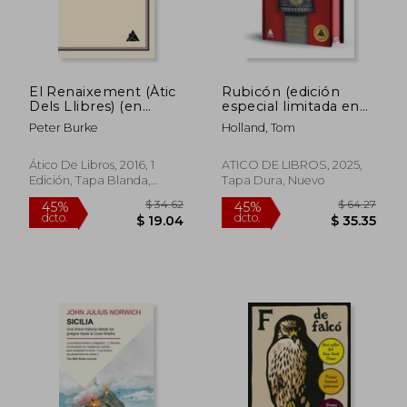
El Renaixement (Àtic
Rubicón (edición
Dels Llibres) (en
especial limitada en
Catalán)
tapa dura con cantos
Peter Burke
Holland, Tom
pintados)
Ático De Libros, 2016, 1
ATICO DE LIBROS, 2025,
Edición, Tapa Blanda,
Tapa Dura, Nuevo
Nuevo