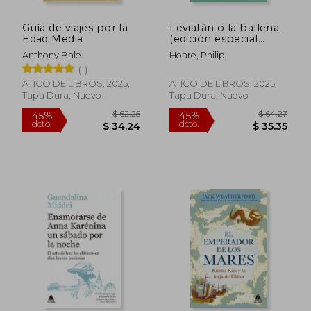
Guía de viajes por la
Leviatán o la ballena
Edad Media
(edición especial
limitada en tapa dura
Anthony Bale
Hoare, Philip
con cantos pintados)
(1)
ATICO DE LIBROS, 2025,
ATICO DE LIBROS, 2025,
Tapa Dura, Nuevo
Tapa Dura, Nuevo
$ 62.25
$ 64.
45%
45%
dcto.
dcto.
$ 34.24
$ 35.