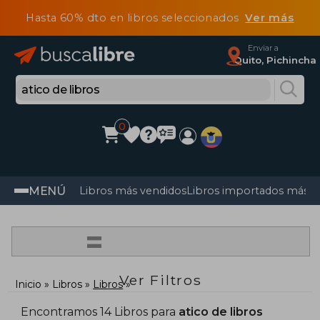
Hasta 60% dto en libros seleccionados
Ver más
Enviar a
Quito, Pichincha
0
MENÚ
Libros más vendidos
Libros importados más v
=
Ver Filtros
Inicio
Libros
Libros
Encontramos 14 Libros para
atico de libros