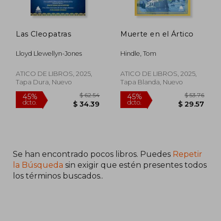
Las Cleopatras
Muerte en el Ártico
Lloyd Llewellyn-Jones
Hindle, Tom
$ 34.62
$ 60.
45%
45%
dcto.
dcto.
$ 19.04
$ 33.
ATICO DE LIBROS, 2025,
ATICO DE LIBROS, 2025,
Tapa Dura, Nuevo
Tapa Blanda, Nuevo
Se han encontrado pocos libros. Puedes
Repetir
la Búsqueda
sin exigir que estén presentes todos
los términos buscados..