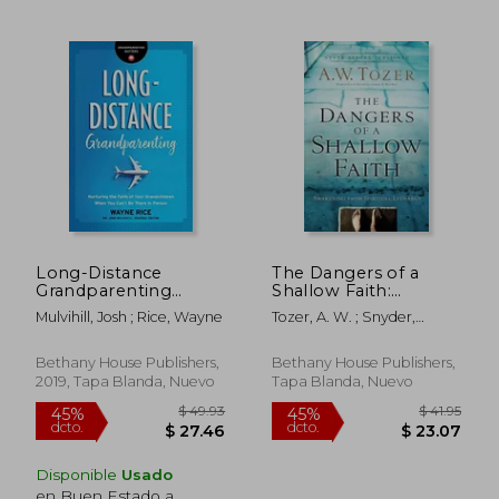
$ 37.89
$ 58
40%
45%
Long-Distance
The Dangers of a
dcto.
dcto.
$ 22.73
$ 32.
Grandparenting
Shallow Faith:
(Grandparenting
Awakening from
Mulvihill, Josh ; Rice, Wayne
Tozer, A. W. ; Snyder,
Matters) (en Inglés)
Spiritual Lethargy (en
James L. ; Wilkerson, Pastor
Inglés)
Gary
Bethany House Publishers,
Bethany House Publishers,
2019, Tapa Blanda, Nuevo
Tapa Blanda, Nuevo
Disponible
Usado
en Buen Estado a