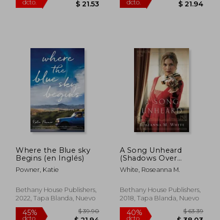
Where the Blue sky
A Song Unheard
Begins (en Inglés)
(Shadows Over
England) (en Inglés)
Powner, Katie
White, Roseanna M.
Bethany House Publishers,
Bethany House Publishers,
2022, Tapa Blanda, Nuevo
2018, Tapa Blanda, Nuevo