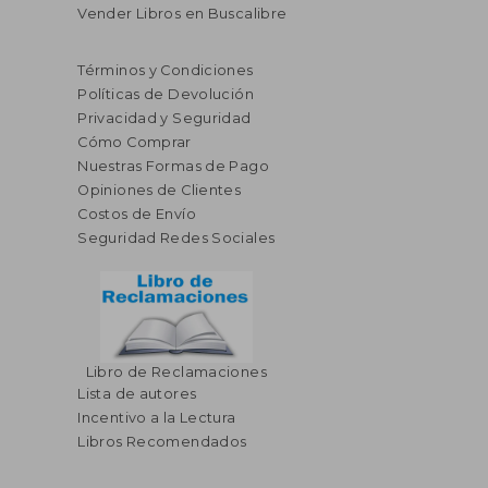
Vender Libros en Buscalibre
Términos y Condiciones
Políticas de Devolución
Privacidad y Seguridad
Cómo Comprar
Nuestras Formas de Pago
Opiniones de Clientes
Costos de Envío
Seguridad Redes Sociales
Libro de Reclamaciones
Lista de autores
$ 58.49
$ 50.
45%
40%
Incentivo a la Lectura
dcto.
dcto.
$ 32.17
$ 30.
Libros Recomendados