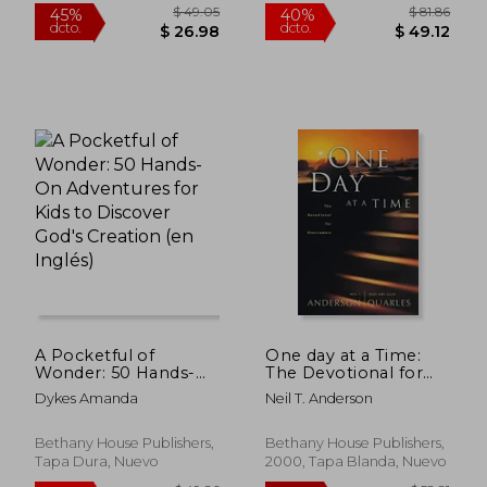
A Pocketful of
One day at a Time:
Wonder: 50 Hands-
The Devotional for
On Adventures for
Overcomers (en
Dykes Amanda
Neil T. Anderson
$ 34.89
$ 51.
40%
40%
Kids to Discover God's
Inglés)
dcto.
dcto.
$ 20.93
$ 30.
Creation (en Inglés)
Bethany House Publishers,
Bethany House Publishers,
Tapa Dura, Nuevo
2000, Tapa Blanda, Nuevo