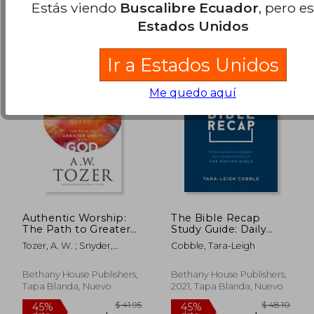
Estás viendo
Buscalibre Ecuador
, pero e
Estados Unidos
Ir a Estados Unidos
Me quedo aquí
Authentic Worship:
The Bible Recap
The Path to Greater
Study Guide: Daily
Unity With god (en
Questions to Deepen
Tozer, A. W. ; Snyder,
Cobble, Tara-Leigh
Inglés)
Your Understanding
James L.
of the Entire Bible
(en Inglés)
Bethany House Publishers,
Bethany House Publishers,
Tapa Blanda, Nuevo
2021, Tapa Blanda, Nuevo