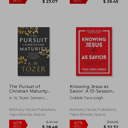
$ 49.26
$ 58
40%
45%
dcto.
dcto.
$ 29.56
$ 32.
The Pursuit of
Knowing Jesus as
Christian Maturity:
Savior: A 10-Session
Flourishing in the
Bible Study on the
A. W. Tozer; James L.
Cobble Tara-Leigh
Grace and Knowledge
Gospel of Luke―For
Snyder
of Christ (en Inglés)
Individual or Group
Study―Includes Daily
Bethany House Publishers,
Bethany House Publishers,
Readings, Teachings,
Tapa Blanda, Nuevo
Tapa Blanda, Nuevo
Questions,. (The Bible
Recap Knowing Jesus
Series) (en Inglés)