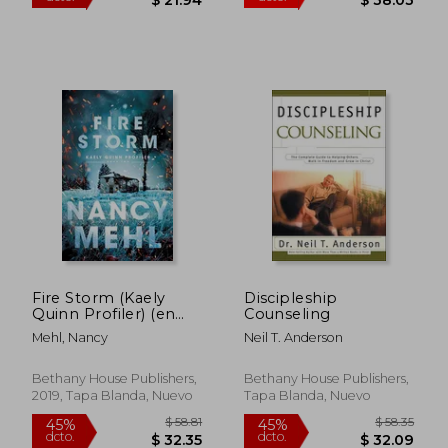
$ 35.89
$ 39.
40%
45%
dcto.
dcto.
$ 21.53
$ 21.
Fire Storm (Kaely
Discipleship
Quinn Profiler) (en
Counseling
Inglés)
Mehl, Nancy
Neil T. Anderson
Bethany House Publishers,
Bethany House Publishers,
2019, Tapa Blanda, Nuevo
Tapa Blanda, Nuevo