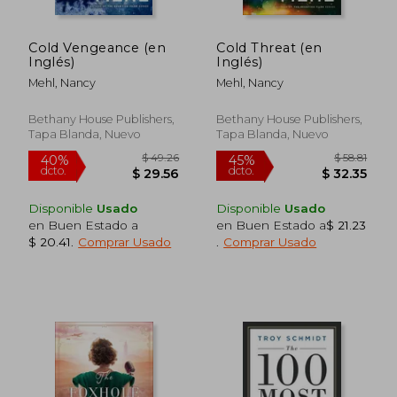
Cold Vengeance (en
Cold Threat (en
Inglés)
Inglés)
Mehl, Nancy
Mehl, Nancy
Bethany House Publishers,
Bethany House Publishers,
Tapa Blanda, Nuevo
Tapa Blanda, Nuevo
Disponible
Usado
Disponible
Usado
en Buen Estado a
en Buen Estado a
$ 21.23
$ 20.41
.
Comprar Usado
.
Comprar Usado
$ 49.26
$ 58
40%
45%
dcto.
dcto.
$ 29.56
$ 32.