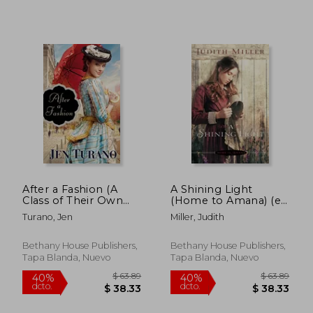
$ 55.89
$ 53.
40%
40%
dcto.
dcto.
$ 33.53
$ 32.
After a Fashion (A
A Shining Light
Class of Their Own
(Home to Amana) (en
Book #1) (en Inglés)
Inglés)
Turano, Jen
Miller, Judith
Bethany House Publishers,
Bethany House Publishers,
Tapa Blanda, Nuevo
Tapa Blanda, Nuevo