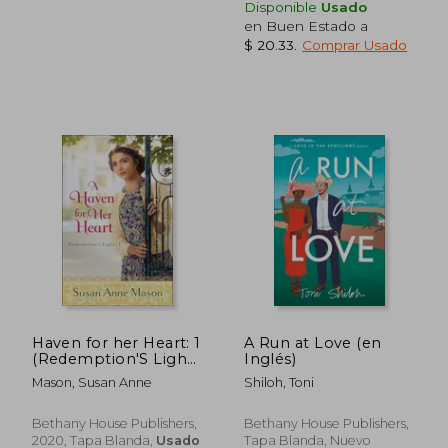
Disponible
Usado
en Buen Estado a
$ 20.33
.
Comprar Usado
$ 50.26
$ 54.
40%
40%
dcto.
dcto.
$ 30.16
$ 32.
Haven for her Heart: 1
A Run at Love (en
(Redemption'S Light)
Inglés)
(en Inglés)
Mason, Susan Anne
Shiloh, Toni
Bethany House Publishers,
Bethany House Publishers,
2020, Tapa Blanda,
Usado
Tapa Blanda, Nuevo