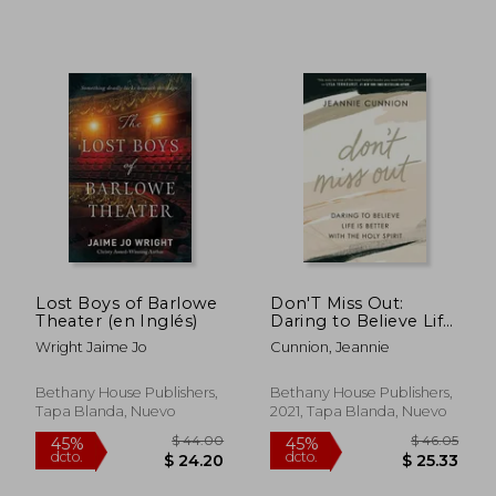
$ 50.26
$ 41
40%
45%
dcto.
dcto.
$ 30.16
$ 23.
Lost Boys of Barlowe
Don'T Miss Out:
Theater (en Inglés)
Daring to Believe Life
is Better With the
Wright Jaime Jo
Cunnion, Jeannie
Holy Spirit (en Inglés)
Bethany House Publishers,
Bethany House Publishers,
Tapa Blanda, Nuevo
2021, Tapa Blanda, Nuevo