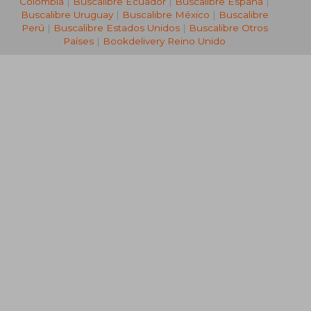
Colombia
|
Buscalibre Ecuador
|
Buscalibre España
|
Buscalibre Uruguay
|
Buscalibre México
|
Buscalibre
Perú
|
Buscalibre Estados Unidos
|
Buscalibre Otros
Países
|
Bookdelivery Reino Unido