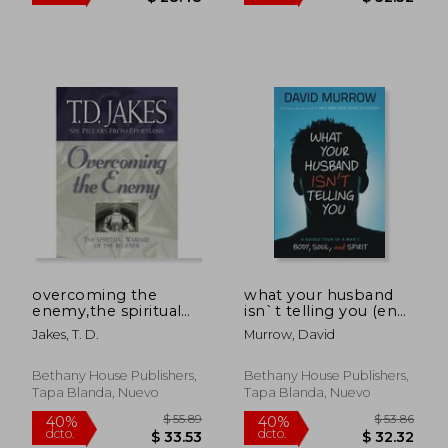
$ 44.00
$ 56.
45%
45%
dcto.
dcto.
$ 24.20
$ 31.
overcoming the
what your husband
enemy,the spiritual
isn`t telling you (en
warfare of the
Inglés)
Jakes, T. D.
Murrow, David
believer (en Inglés)
Bethany House Publishers,
Bethany House Publishers,
Tapa Blanda, Nuevo
Tapa Blanda, Nuevo