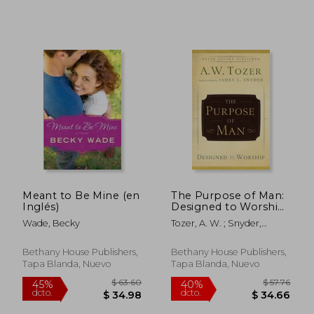
$ 47.46
$ 53.
40%
40%
dcto.
dcto.
$ 28.48
$ 32.
Meant to Be Mine (en
The Purpose of Man:
Inglés)
Designed to Worship
(en Inglés)
Wade, Becky
Tozer, A. W. ; Snyder,
James L.
Bethany House Publishers,
Bethany House Publishers,
Tapa Blanda, Nuevo
Tapa Blanda, Nuevo