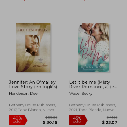
$ 39.90
$ 63.
45%
40%
dcto.
dcto.
$ 21.94
$ 38.
Jennifer: An O'malley
Let it be me (Misty
Love Story (en Inglés)
River Romance, a) (en
Inglés)
Henderson, Dee
Wade, Becky
Bethany House Publishers,
Bethany House Publishers,
2017, Tapa Blanda, Nuevo
2021, Tapa Blanda, Nuevo