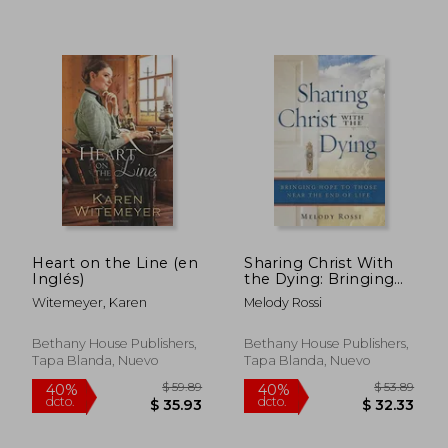
$ 59.64
$ 55.
40%
40%
dcto.
dcto.
$ 35.78
$ 33.
Heart on the Line (en
Sharing Christ With
Inglés)
the Dying: Bringing
Hope To Those Near
Witemeyer, Karen
Melody Rossi
The End Of Life
Bethany House Publishers,
Bethany House Publishers,
Tapa Blanda, Nuevo
Tapa Blanda, Nuevo