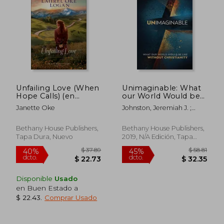
Unfailing Love (When
Unimaginable: What
Hope Calls) (en
our World Would be
$ 42.36
$ 35.
40%
40%
Inglés)
Like Without
dcto.
dcto.
$ 25.42
$ 21.
Janette Oke
Johnston, Jeremiah J. ;
Christianity (en
Green, Steve
Inglés)
Bethany House Publishers,
Bethany House Publishers,
Tapa Dura, Nuevo
2019, N/A Edición, Tapa
Blanda, Nuevo
Disponible
Usado
en Buen Estado a
$ 22.43
.
Comprar Usado