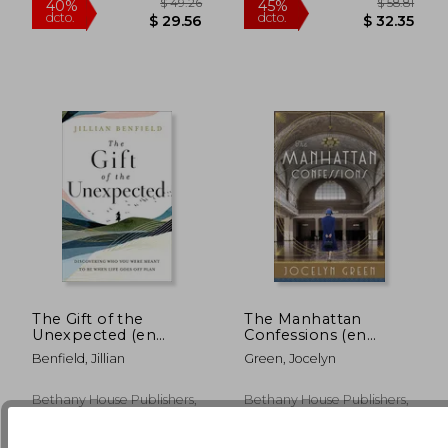
The Gift of the
The Manhattan
Unexpected (en
Confessions (en
Inglés)
Inglés)
Benfield, Jillian
Green, Jocelyn
Bethany House Publishers,
Bethany House Publishers,
$ 49.05
$ 81
45%
40%
Tapa Blanda, Nuevo
Tapa Blanda, Nuevo
dcto.
dcto.
$ 26.98
$ 49.