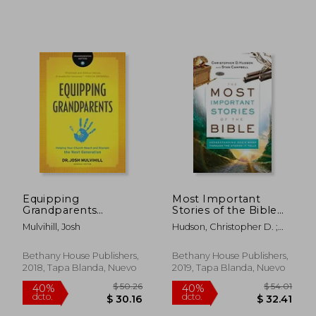
$ 58.81
$ 58.
45%
45%
dcto.
dcto.
$ 32.35
$ 32.
Equipping
Most Important
Grandparents
Stories of the Bible
(Grandparenting
(en Inglés)
Mulvihill, Josh
Hudson, Christopher D. ;
Matters) (en Inglés)
Campbell, Stan
Bethany House Publishers,
Bethany House Publishers,
2018, Tapa Blanda, Nuevo
2019, Tapa Blanda, Nuevo