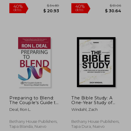
$ 44.00
$ 46.
45%
45%
dcto.
dcto.
$ 24.20
$ 25.
Preparing to Blend:
The Bible Study: A
The Couple's Guide to
One-Year Study of
Becoming a Smart
the Entire Bible and
Deal, Ron L.
Windahl, Zach
Stepfamily (en Inglés)
How It Relates to You
(en Inglés)
Bethany House Publishers,
Bethany House Publishers,
Tapa Blanda, Nuevo
Tapa Dura, Nuevo