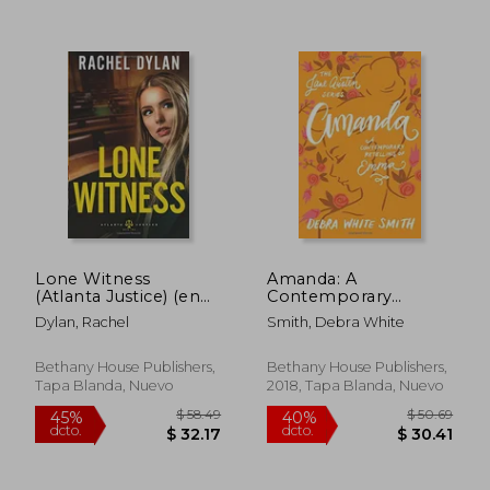
$ 63.60
$ 57.
45%
40%
Lone Witness
Amanda: A
dcto.
dcto.
$ 34.98
$ 34.
(Atlanta Justice) (en
Contemporary
Inglés)
Retelling of Emma
Dylan, Rachel
Smith, Debra White
(The Jane Austen
Series) (en Inglés)
Bethany House Publishers,
Bethany House Publishers,
Tapa Blanda, Nuevo
2018, Tapa Blanda, Nuevo