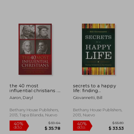
$ 41.95
$ 48.
45%
45%
dcto.
dcto.
$ 23.07
$ 26.
the 40 most
secrets to a happy
influential christians . .
life: finding
. who shaped what
satisfaction in any
Aaron, Daryl
Giovannetti, Bill
we believe today (en
situation (en Inglés)
Inglés)
Bethany House Publishers,
Bethany House Publishers,
2013, Tapa Blanda, Nuevo
2013, Nuevo