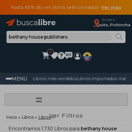
Hasta 60% dto en libros seleccionados
Ver más
Enviar a
Quito, Pichincha
0
MENÚ
Libros más vendidos
Libros importados más v
=
Ver Filtros
Inicio
Libros
Libros
Encontramos 1.730 Libros para
bethany house