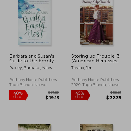
$ 50.56
$ 49.
40%
45%
dcto.
dcto.
$ 30.34
$ 27.
Barbara and Susan's
Storing up Trouble: 3
Guide to the Empty
(American Heiresses)
Nest: Discovering
(en Inglés)
Rainey, Barbara ; Yates,
Turano, Jen
New Purpose,
Susan
Passion, and Your
Next Great Adventure
Bethany House Publishers,
Bethany House Publishers,
(en Inglés)
Tapa Blanda, Nuevo
2020, Tapa Blanda, Nuevo