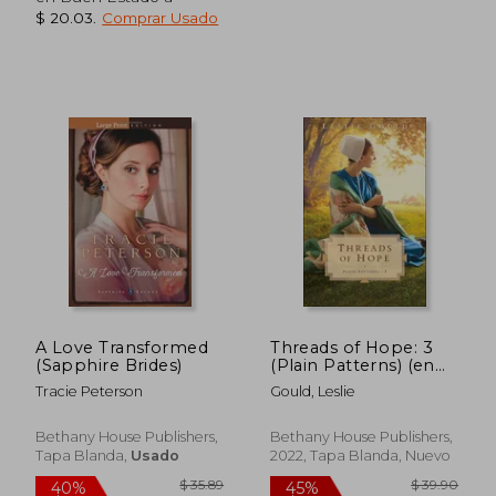
$ 20.03
.
Comprar Usado
A Love Transformed
Threads of Hope: 3
(Sapphire Brides)
(Plain Patterns) (en
Inglés)
Tracie Peterson
Gould, Leslie
$ 49.93
$ 41
45%
45%
dcto.
dcto.
$ 27.46
$ 23.
Bethany House Publishers,
Bethany House Publishers,
Tapa Blanda,
Usado
2022, Tapa Blanda, Nuevo