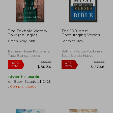
The Foxhole Victory
The 100 Most
Tour (en Inglés)
Encouraging Verses
of the Bible (en
Green, Amy Lynn
Schmidt, Troy
Inglés)
Bethany House Publishers,
Bethany House Publishers,
Tapa Blanda, Nuevo
Tapa Blanda, Nuevo
Disponible
Usado
en Buen Estado a
$ 21.23
.
Comprar Usado