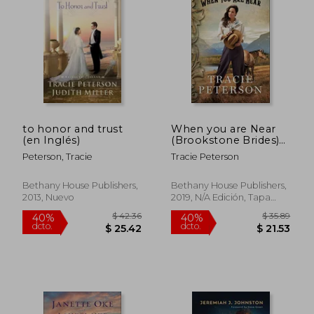
$ 31.89
$ 58
40%
45%
dcto.
dcto.
$ 19.13
$ 32.
to honor and trust
When you are Near
(en Inglés)
(Brookstone Brides)
(en Inglés)
Peterson, Tracie
Tracie Peterson
Bethany House Publishers,
Bethany House Publishers,
2013, Nuevo
2019, N/A Edición, Tapa
Dura, Nuevo