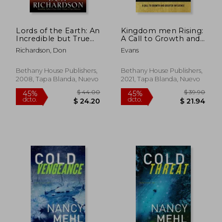
Lords of the Earth: An
Kingdom men Rising:
Incredible but True
A Call to Growth and
Story From the
Greater Influence (en
Richardson, Don
Evans
Stone-Age Hell of
Inglés)
Papua's Jungle (en
Inglés)
Bethany House Publishers,
Bethany House Publishers,
2008, Tapa Blanda, Nuevo
2021, Tapa Blanda, Nuevo
$ 44.00
$ 39.
45%
45%
dcto.
dcto.
$ 24.20
$ 21.