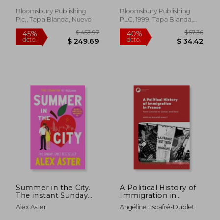
Bloomsbury Publishing
Bloomsbury Publishing
Plc,, Tapa Blanda, Nuevo
PLC, 1999, Tapa Blanda,
Nuevo
Summer in the City.
A Political History of
The instant Sunday
Immigration in
Times bestseller and
France
Alex Aster
Angéline Escafré-Dublet
your newest
$ 33.32
$ 57.
45%
40%
enemies-to-lovers
dcto.
dcto.