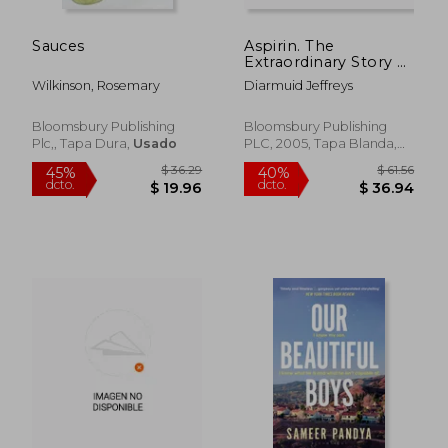
Sauces
Aspirin. The
Extraordinary Story of
a Wonder Drug
Wilkinson, Rosemary
Diarmuid Jeffreys
Bloomsbury Publishing
Bloomsbury Publishing
Plc,, Tapa Dura,
Usado
PLC, 2005, Tapa Blanda,
Nuevo
$ 36.29
$ 61
45%
40%
dcto.
dcto.
$ 19.96
$ 36.