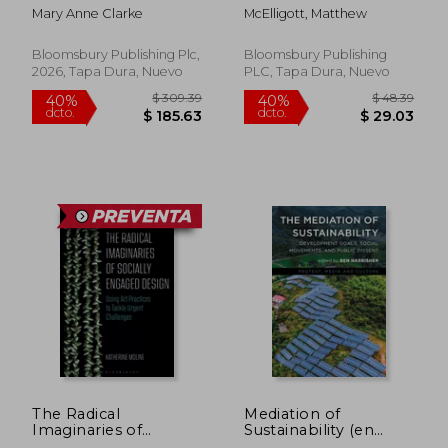
Wisdom (en Inglés)
Mary Anne Clarke
McElligott, Matthew
Bloomsbury Publishing Plc,
Bloomsbury Publishing
2026, Tapa Dura, Nuevo
PLC, Tapa Dura, Nuevo
$ 293.64
$ 293.
40%
40%
dcto.
dcto.
$ 176.18
$ 176.
The Radical
Mediation of
Imaginaries of
Sustainability (en
Speculative Socially
Inglés)