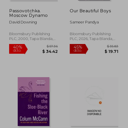
Passovotchka.
Our Beautiful Boys
Moscow Dynamo
David Downing
Sameer Pandya
Bloomsbury Publishing
Bloomsbury Publishing
PLC, 2000, Tapa Blanda,
PLC, 2026, Tapa Blanda,
Nuevo
Nuevo
$ 57.36
$ 35.
40%
45%
dcto.
dcto.