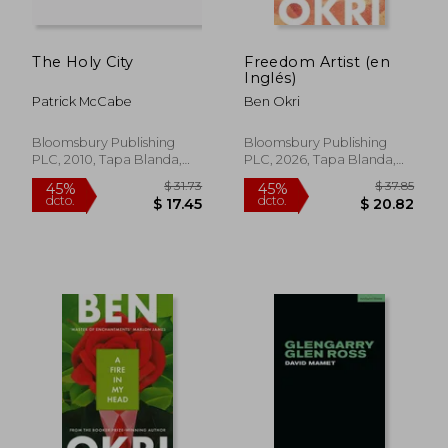
The Holy City
Freedom Artist (en
Inglés)
Patrick McCabe
Ben Okri
Bloomsbury Publishing
Bloomsbury Publishing
PLC, 2010, Tapa Blanda,
PLC, 2026, Tapa Blanda,
Nuevo
Nuevo
$ 31.73
$ 37.
45%
45%
dcto.
dcto.
$ 17.45
$ 20.