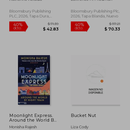
Bloomsbury Publishing
Bloomsbury Publishing Plc,
PLC, 2026, Tapa Dura,
2026, Tapa Blanda, Nuevo
Nuevo
$ 293.64
$ 108.
40%
45%
dcto.
dcto.
$ 176.18
$ 59.
Moonlight Express.
Bucket Nut
Around the World By
Night Train
Monisha Rajesh
Liza Cody