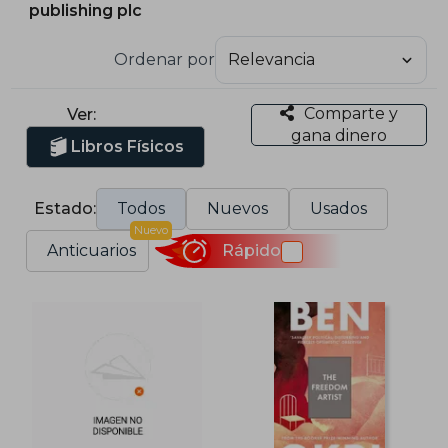
publishing plc
Ordenar por
Comparte y
Ver:
gana dinero
Libros Físicos
Estado:
Todos
Nuevos
Usados
Nuevo
Anticuarios
Rápido