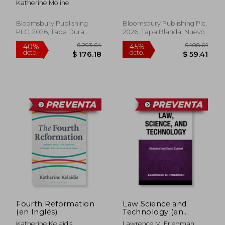
Katherine Moline
Engaged Design
Bloomsbury Publishing
Bloomsbury Publishing Plc,
PLC, 2026, Tapa Dura,
2026, Tapa Blanda, Nuevo
Nuevo
$ 309.39
$ 48.
40%
40%
dcto.
dcto.
$ 185.63
$ 29.
Fourth Reformation
Law Science and
(en Inglés)
Technology (en
Inglés)
Katherine Kelaidis
Lawrence M. Friedman