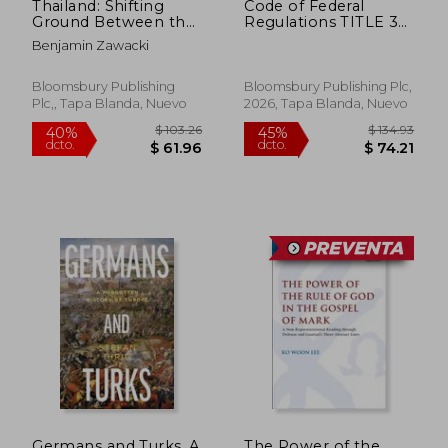
Thailand: Shifting
Code of Federal
Ground Between the
Regulations TITLE 32
us and a Rising China
NATIONAL DEFENSE
Benjamin Zawacki
1190 Revised as of
July 1 2025 (en Inglés)
Bloomsbury Publishing
Bloomsbury Publishing Plc,
$ 453.97
$ 258.
Plc,, Tapa Blanda, Nuevo
2026, Tapa Blanda, Nuevo
45%
45%
dcto.
dcto.
$ 249.69
$ 142.
Germans and Turks. A
The Power of the