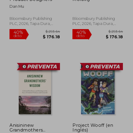
Dan Mu
Bloomsbury Publishing
Bloomsbury Publishing
PLC, 2026, Tapa Dura,
PLC, 2026, Tapa Dura,
Nuevo
Nuevo
$ 325.14
$ 62.
40%
40%
dcto.
dcto.
$ 195.08
$ 37.
Anisininew
Project Wooff (en
Grandmothers
Inglés)