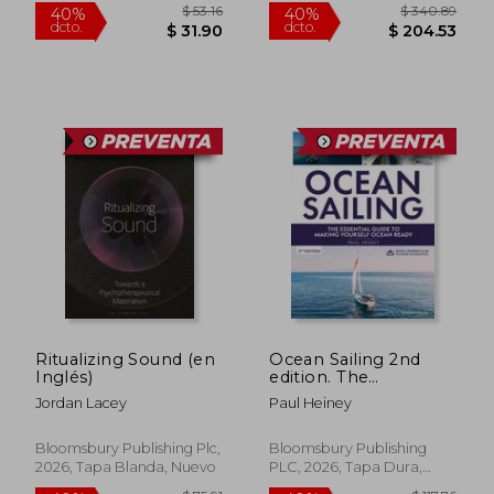
$ 325.14
$ 64.
40%
40%
dcto.
dcto.
$ 195.08
$ 38.
Ritualizing Sound (en
Ocean Sailing 2nd
Inglés)
edition. The
complete guide to
Jordan Lacey
Paul Heiney
making yourself
ocean ready
Bloomsbury Publishing Plc,
Bloomsbury Publishing
2026, Tapa Blanda, Nuevo
PLC, 2026, Tapa Dura,
Nuevo