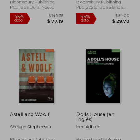
Bloomsbury Publishing
Bloomsbury Publishing
$ 453.97
$ 57.
Plc,, Tapa Dura, Nuevo
PLC, 2026, Tapa Blanda,
45%
40%
dcto.
dcto.
Nuevo
$ 249.69
$ 34.
Astell and Woolf
Dolls House (en
Inglés)
Shelagh Stephenson
Henrik Ibsen
Bloomsbury Publishing
Bloomsbury Publishing