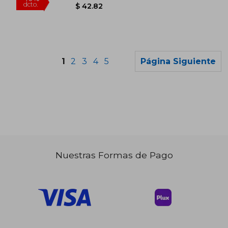
1
2
3
4
5
Página Siguiente
Nuestras Formas de Pago
$ 53.16
$ 340.
40%
40%
dcto.
dcto.
$ 31.90
$ 204.