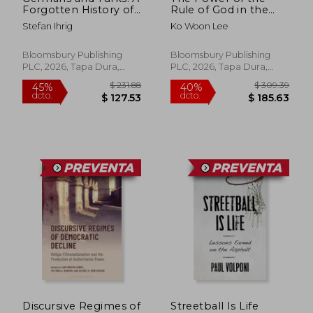
Forgotten History of
Rule of God in the
Europe
Gospel of Mark
Stefan Ihrig
Ko Woon Lee
Bloomsbury Publishing
Bloomsbury Publishing
PLC, 2026, Tapa Dura,
PLC, 2026, Tapa Dura,
Nuevo
Nuevo
$ 103.26
$ 134.
40%
45%
dcto.
dcto.
$ 61.96
$ 74.
Discursive Regimes of
Streetball Is Life