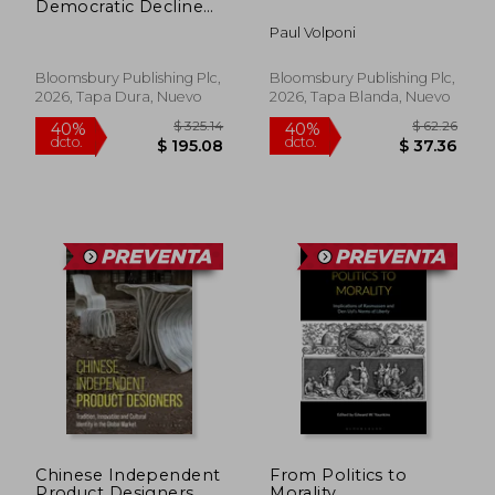
Democratic Decline
(en Inglés)
Paul Volponi
Bloomsbury Publishing Plc,
Bloomsbury Publishing Plc,
2026, Tapa Dura, Nuevo
2026, Tapa Blanda, Nuevo
$ 231.88
$ 309.
45%
40%
dcto.
dcto.
$ 127.53
$ 185.
Chinese Independent
From Politics to
Product Designers
Morality