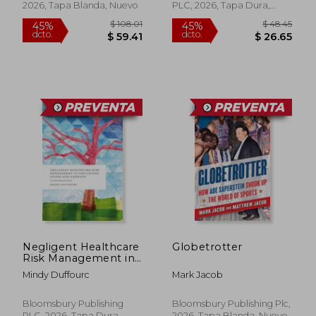
2026, Tapa Blanda, Nuevo
PLC, 2026, Tapa Dura,
Nuevo
$ 140.35
$ 54.
45%
45%
dcto.
dcto.
$ 77.19
$ 29.
Negligent Healthcare
Globetrotter
Risk Management in
the United States and
Mindy Duffourc
Mark Jacob
Germany
Bloomsbury Publishing
Bloomsbury Publishing Plc,
PLC, 2026, Tapa Dura,
2026, Tapa Blanda, Nuevo