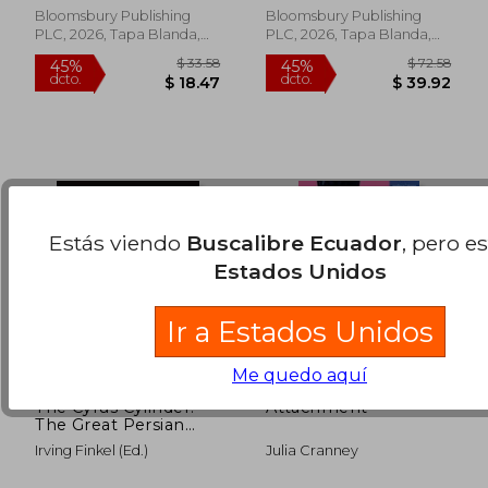
$ 18.32
$ 34.
obsession for 2026
Bloomsbury Publishing
Bloomsbury Publishing
PLC, 2026, Tapa Blanda,
PLC, 2026, Tapa Blanda,
Nuevo
Nuevo
Estás viendo
Buscalibre Ecuador
, pero e
Estados Unidos
Ir a Estados Unidos
Me quedo aquí
The Cyrus Cylinder:
Attachment
The Great Persian
Edict From Babylon
Irving Finkel (Ed.)
Julia Cranney