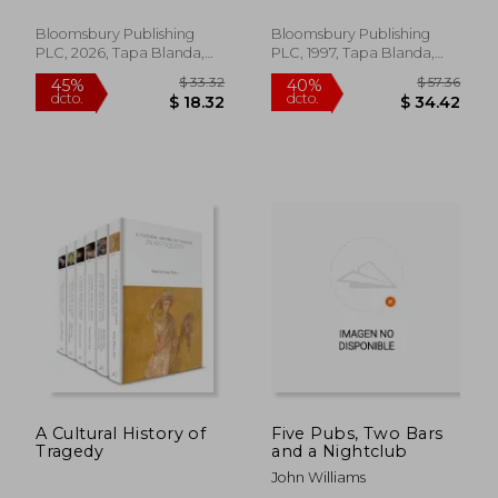
Bloomsbury Publishing
Bloomsbury Publishing
PLC, 2026, Tapa Blanda,
PLC, 1997, Tapa Blanda,
Nuevo
Nuevo
$ 71.39
$ 117
A Cultural History of
Five Pubs, Two Bars
40%
40%
Tragedy
and a Nightclub
dcto.
dcto.
$ 42.83
$ 70.
John Williams