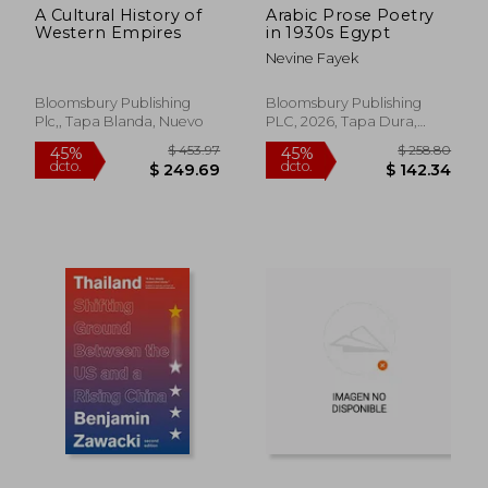
A Cultural History of
Arabic Prose Poetry
Western Empires
in 1930s Egypt
Nevine Fayek
$ 36.29
$ 462.
45%
45%
dcto.
dcto.
$ 19.96
$ 254.
Bloomsbury Publishing
Bloomsbury Publishing
Plc,, Tapa Blanda, Nuevo
PLC, 2026, Tapa Dura,
Nuevo