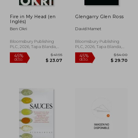
Fire in My Head (en
Glengarry Glen Ross
Inglés)
Ben Okri
David Mamet
Bloomsbury Publishing
Bloomsbury Publishing
PLC, 2026, Tapa Blanda,
PLC, 2026, Tapa Blanda,
Nuevo
Nuevo
$ 41.95
$ 54.
45%
45%
dcto.
dcto.
$ 23.07
$ 29.