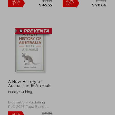
$ 75.91
$ 50.
40%
40%
dcto.
dcto.
$ 45.55
$ 30.
A New History of
Australia in 15 Animals
Nancy Cushing
Bloomsbury Publishing
PLC, 2026, Tapa Blanda,
Nuevo