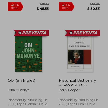
$ 108.01
$ 48.
45%
45%
dcto.
dcto.
$ 59.41
$ 26.
Obi (en Inglés)
Historical Dictionary
of Ludwig van
Beethoven (en
John Munonye
Barry Cooper
Inglés)
Bloomsbury Publishing Plc,
Bloomsbury Publishing Plc,
2026, Tapa Blanda, Nuevo
2026, Tapa Dura, Nuevo