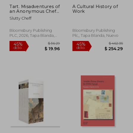
$ 37.85
$ 35.
Tart. Misadventures of
A Cultural History of
45%
40%
an Anonymous Chef -
Work
dcto.
dcto.
$ 20.82
$ 21.
THE SUNDAY TIMES
Slutty Cheff
BESTSELLER
Bloomsbury Publishing
Bloomsbury Publishing
PLC, 2026, Tapa Blanda,
Plc,, Tapa Blanda, Nuevo
Nuevo