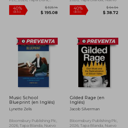
Nuevo
$ 43.97
$ 54.
45%
45%
dcto.
dcto.
$ 24.18
$ 29.
Music School
Gilded Rage (en
Blueprint (en Inglés)
Inglés)
Lynette Zelis
Jacob Silverman
Bloomsbury Publishing Plc,
Bloomsbury Publishing Plc,
2026, Tapa Blanda, Nuevo
2026, Tapa Blanda, Nuevo