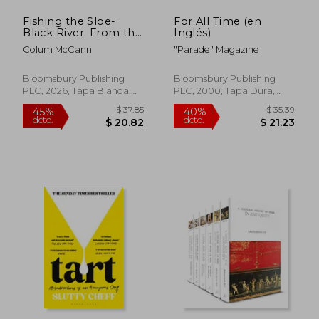
$ 34.42
$ 19.
Fishing the Sloe-
For All Time (en
Black River. From the
Inglés)
New York Times-
Colum McCann
"Parade" Magazine
bestselling, National
Book Award-winning,
Booker Prize-
Bloomsbury Publishing
Bloomsbury Publishing
longlisted author of
PLC, 2026, Tapa Blanda,
PLC, 2000, Tapa Dura,
Apeirogon and Let
Nuevo
Nuevo
the Great World Spin