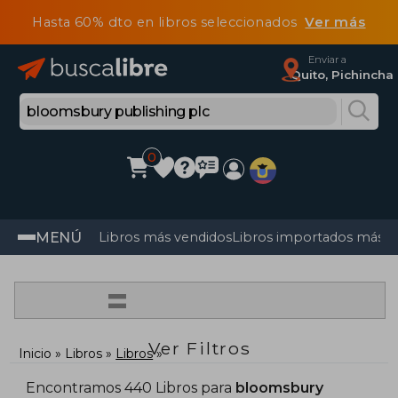
Hasta 60% dto en libros seleccionados
Ver más
Enviar a
Quito, Pichincha
0
MENÚ
Libros más vendidos
Libros importados más v
=
Ver Filtros
Inicio
Libros
Libros
Encontramos 440 Libros para
bloomsbury