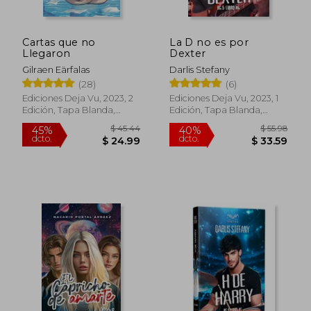
Cartas que no
La D no es por
Llegaron
Dexter
Gilraen Eärfalas
Darlis Stefany
(28)
(6)
Ediciones Deja Vu, 2023, 2
Ediciones Deja Vu, 2023, 1
Edición, Tapa Blanda,
Edición, Tapa Blanda,
$ 45.
40%
Nuevo
Nuevo
dcto.
$ 23.50
$ 27.