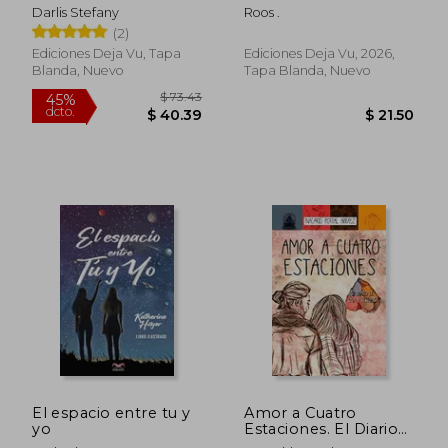
Darlis Stefany
Roos .
(2)
Ediciones Deja Vu, Tapa
Ediciones Deja Vu, 2026,
Blanda, Nuevo
Tapa Blanda, Nuevo
$ 29.92
$ 20.
El espacio entre tu y
Amor a Cuatro
yo
Estaciones. El Diario
de una Ilusión (14ª Ed.