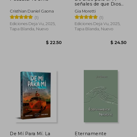
$ 55.
45%
señales de que Dios
dcto.
$ 20.50
$ 30.
está contigo y que te
Cristhian Daniel Gaona
Gia Moretti
acercarán más a Él
(1)
(1)
Ediciones Deja Vu, 2025,
Ediciones Deja Vu, 2025,
Tapa Blanda, Nuevo
Tapa Blanda, Nuevo
De Mí Para Mí. La
Eternamente