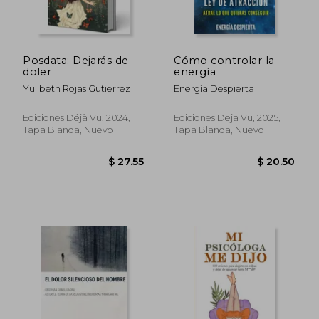
$ 51.07
$ 98.
45%
40%
dcto.
dcto.
$ 28.09
$ 59.
Posdata: Dejarás de
Cómo controlar la
doler
energía
Yulibeth Rojas Gutierrez
Energía Despierta
Ediciones Déjà Vu, 2024,
Ediciones Deja Vu, 2025,
Tapa Blanda, Nuevo
Tapa Blanda, Nuevo