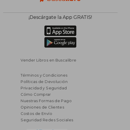
$ 50.50
$ 54.
40%
45%
¡Descárgate la App GRATIS!
dcto.
dcto.
$ 30.30
$ 30.
Vender Libros en Buscalibre
Términos y Condiciones
Políticas de Devolución
Privacidad y Seguridad
Cómo Comprar
Nuestras Formas de Pago
Opiniones de Clientes
Costos de Envío
Seguridad Redes Sociales