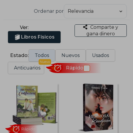
Ordenar por
Comparte y
Ver:
gana dinero
Libros Físicos
Estado:
Todos
Nuevos
Usados
Nuevo
Anticuarios
Rápido