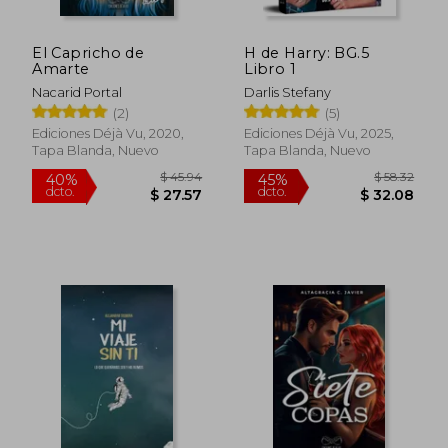
El Capricho de
H de Harry: BG.5
Amarte
Libro 1
Nacarid Portal
Darlis Stefany
(2)
(5)
Ediciones Déjà Vu, 2020,
Ediciones Déjà Vu, 2025,
Tapa Blanda, Nuevo
Tapa Blanda, Nuevo
$ 45.44
$ 55.
45%
40%
dcto.
dcto.
$ 24.99
$ 33.