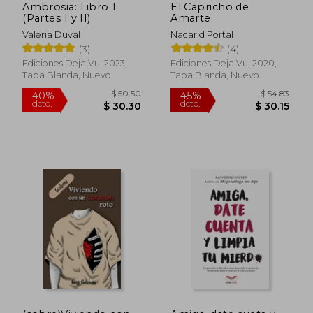
Ambrosia: Libro 1
El Capricho de
(Partes I y II)
Amarte
Valeria Duval
Nacarid Portal
(3)
(4)
Ediciones Deja Vu, 2023,
Ediciones Deja Vu, 2020,
Tapa Blanda, Nuevo
Tapa Blanda, Nuevo
$ 56.
45%
dcto.
$ 22.50
$ 31.