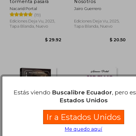
tormenta pasará
Nosotros
Nacarid Portal
Jairo Guerrero
(19)
$ 17.50
$ 20.
Ediciones Deja Vu, 2023,
Ediciones Deja Vu, 2025,
Tapa Blanda, Nuevo
Tapa Blanda, Nuevo
Estás viendo
Buscalibre Ecuador
, pero e
Estados Unidos
Ir a Estados Unidos
Me quedo aquí
Irresistible Error.
Me elijo a mí
Tomo 2