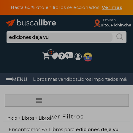
Hasta 60% dto en libros seleccionados
Ver más
Enviar a
Quito, Pichincha
0
MENÚ
Libros más vendidos
Libros importados más v
=
Ver Filtros
Inicio
Libros
Libros
Encontramos 87 Libros para
ediciones deja vu