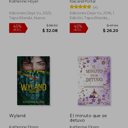
Katherine Hoyer
Nacarid Portal
)
(4)
Ediciones Deja Vu, 2023,
Ediciones Deja Vu, 2016, 1
Tapa Blanda, Nuevo
Edición, Tapa Blanda,
Nuevo
$ 54.83
$ 61
45%
45%
dcto.
dcto.
$ 30.15
$ 34.
Wyland
El minuto que se
detuvo
Katherine Flores
Katherine Flores