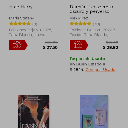
H de Harry
Damián. Un secreto
oscuro y perverso
Darlis Stefany
Alex Mirez
(8)
(78)
Ediciones Deja Vu, 2025,
Ediciones Deja Vu, 2022, 3
Tapa Blanda, Nuevo
Edición, Tapa Blanda,
Nuevo
Rápido
Disponible
Usado
en Buen Estado a
$ 28.14
.
Comprar Usado
$ 50.00
$ 52.
45%
45%
dcto.
dcto.
$ 27.50
$ 28.