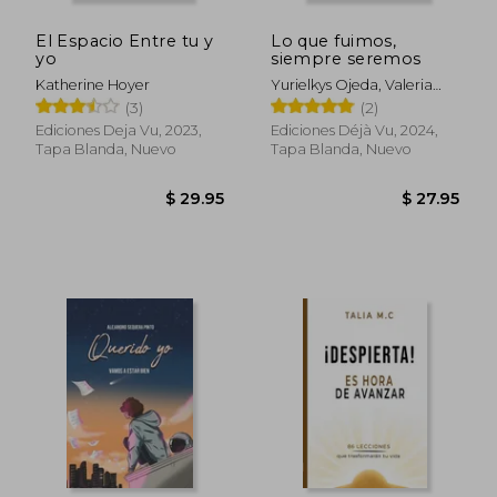
El Espacio Entre tu y
Lo que fuimos,
yo
siempre seremos
Katherine Hoyer
Yurielkys Ojeda, Valeria
Ramírez
(3)
(2)
Ediciones Deja Vu, 2023,
Ediciones Déjà Vu, 2024,
Tapa Blanda, Nuevo
Tapa Blanda, Nuevo
$ 51.
45%
dcto.
$ 20.50
$ 28.