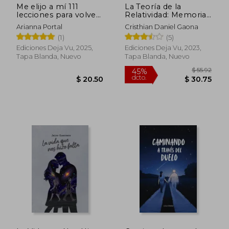
Me elijo a mí 111
La Teoría de la
lecciones para volver
Relatividad: Memorias
a ti después de
& Margaritas
Arianna Portal
Cristhian Daniel Gaona
perderte
(1)
(5)
Ediciones Deja Vu, 2025,
Ediciones Deja Vu, 2023,
Tapa Blanda, Nuevo
Tapa Blanda, Nuevo
$ 52.95
45%
dcto.
$ 29.12
$ 22.