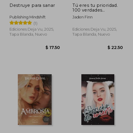
Destruye para sanar
Tú eres tu prioridad.
100 verdades
esenciales para
Publishing Mindshift
Jaden Finn
amarte
(1)
Ediciones Deja Vu, 2025,
Ediciones Deja Vu, 2025,
Tapa Blanda, Nuevo
Tapa Blanda, Nuevo
$ 63.
45%
dcto.
$ 28.50
$ 34.