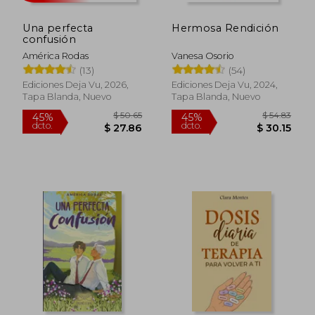
Una perfecta
Hermosa Rendición
confusión
América Rodas
Vanesa Osorio
Rápido
(13)
(54)
Ediciones Deja Vu, 2026,
Ediciones Deja Vu, 2024,
Tapa Blanda, Nuevo
Tapa Blanda, Nuevo
$ 50.65
$ 54.
45%
45%
dcto.
dcto.
$ 27.86
$ 30.