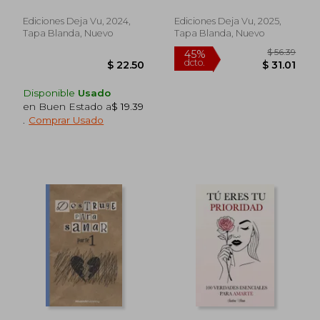
Ediciones Deja Vu, 2024,
Ediciones Deja Vu, 2025,
Tapa Blanda, Nuevo
Tapa Blanda, Nuevo
Disponible
Usado
en Buen Estado a
$ 19.39
.
Comprar Usado
$ 58.32
$ 47.
45%
45%
dcto.
dcto.
$ 32.08
$ 26.