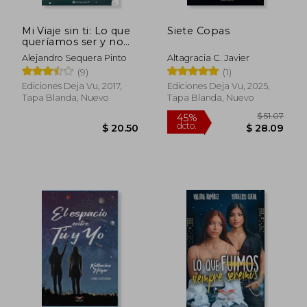
Mi Viaje sin ti: Lo que
Siete Copas
queríamos ser y no
fuimos
Alejandro Sequera Pinto
Altagracia C. Javier
(9)
(1)
Ediciones Deja Vu, 2017,
Ediciones Deja Vu, 2025,
Tapa Blanda, Nuevo
Tapa Blanda, Nuevo
$ 45.94
$ 58.
40%
45%
dcto.
dcto.
$ 27.57
$ 32.