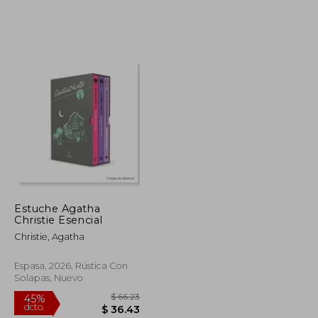
$ 50.18
$ 51.94
45%
dcto.
$ 27.60
$ 28.57
Estuche Agatha
Christie Esencial
Christie, Agatha
Espasa, 2026, Rústica Con
Solapas, Nuevo