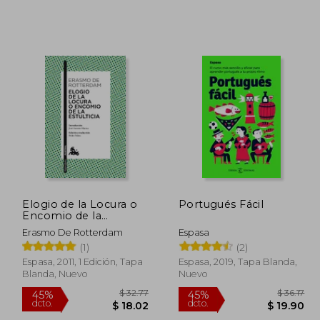
Elogio de la Locura o
Portugués Fácil
Encomio de la
$ 57.17
$ 69.81
45%
45%
Estulticia
Erasmo De Rotterdam
Espasa
dcto.
dcto.
31.44
$ 38.40
(1)
(2)
Espasa, 2011, 1 Edición, Tapa
Espasa, 2019, Tapa Blanda,
Blanda, Nuevo
Nuevo