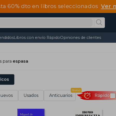
ta 60% dto en libros seleccionados
Ver 
endidos
Libros con envío Rápido
Opiniones de clientes
s para
espasa
sicos
Nuevo
uevos
Usados
Anticuarios
Rápido