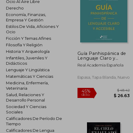
Ocio Al Aire Libre
Derecho
Economía, Finanzas,
Empresa Y Gestión
Estilos De Vida, Aficiones Y
Ocio
Ficción Y Temas Afines
Filosofía Y Religión
Historia Y Arqueología
Guía Panhispánica de
Lenguaje Claro y
Infantiles, Juveniles Y
Accesible
Didácticos
Real Academia Española
Lenguaje Y Lingüística
Matemáticas Y Ciencias
Espasa, Tapa Blanda, Nuevo
Medicina, Enfermería,
Veterinaria
Salud, Relaciones Y
Desarrollo Personal
Sociedad Y Ciencias
Sociales
$
45%
Calificadores De Período De
dcto.
$ 
Tiempo
Calificadores De Lengua