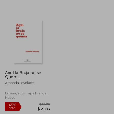
Aquí la Bruja no se
Quema
$ 208.85
$ 66.23
45%
Amanda Lovelace
dcto.
$ 114.87
$ 36.43
Espasa, 2019, Tapa Blanda,
Nuevo