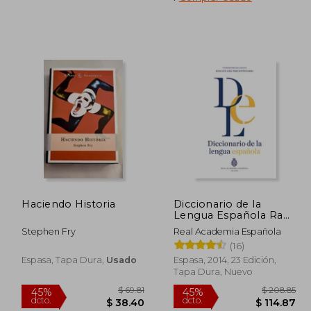
 24.02
$ 50.18
45%
45%
dcto.
dcto.
 13.21
$ 27.60
Haciendo Historia
Diccionario de la
Lengua Española Rae
23a. Edición
Stephen Fry
Real Academia Española
(16)
Espasa, Tapa Dura,
Usado
Espasa, 2014, 23 Edición,
Tapa Dura, Nuevo