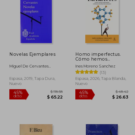
Novelas Ejemplares
Homo imperfectus.
Cómo hemos
saboteado millones de
Miguel De Cervantes
Ines Moreno Sanchez
años de evolución
Saavedra
(13)
Espasa, 2019, Tapa Dura,
Espasa, 2026, Tapa Blanda,
Nuevo
Nuevo
 48.42
$ 118.58
45%
45%
dcto.
dcto.
26.63
$ 65.22