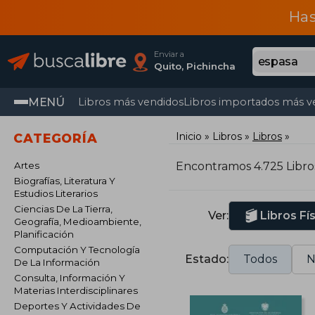
Has
Enviar a
Quito, Pichincha
MENÚ
Libros más vendidos
Libros importados más v
Inicio
Libros
Libros
CATEGORÍA
Artes
Encontramos 4.725 Libro
Biografías, Literatura Y
Estudios Literarios
Ciencias De La Tierra,
Ver:
Libros Fí
Geografía, Medioambiente,
Planificación
Computación Y Tecnología
Estado:
Todos
N
De La Información
Consulta, Información Y
Materias Interdisciplinares
Deportes Y Actividades De