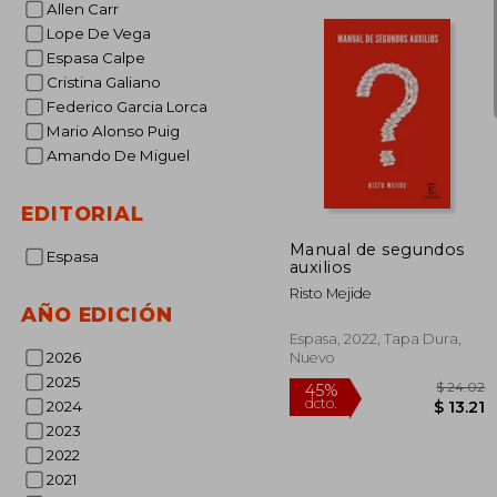
Allen Carr
Lope De Vega
Espasa Calpe
Cristina Galiano
Federico Garcia Lorca
Mario Alonso Puig
Amando De Miguel
45%
dcto.
$ 
EDITORIAL
Manual de segundos
Espasa
auxilios
Risto Mejide
AÑO EDICIÓN
Espasa, 2022, Tapa Dura,
2026
Nuevo
2025
2024
2023
2022
2021