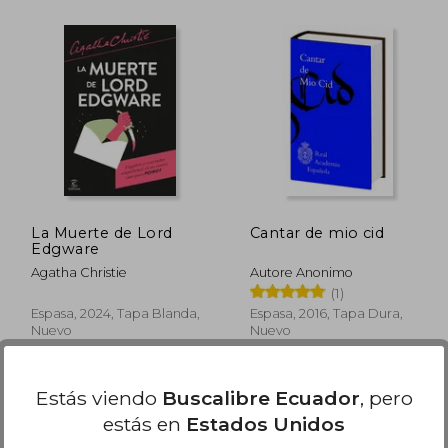
 37.24
$ 55.98
45%
45%
dcto.
dcto.
20.48
$ 30.79
La Muerte de Lord
Cantar de mio cid
Edgware
Agatha Christie
Autore Anonimo
(1)
Espasa, 2024, Tapa Blanda,
Espasa, 2016, Tapa Dura,
Nuevo
Nuevo
Estás viendo
Buscalibre Ecuador
, pero
estás en
Estados Unidos