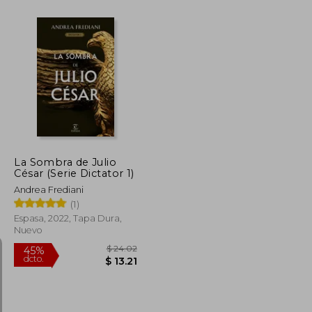
$ 31.04
$ 51.94
45%
dcto.
$ 17.07
$ 28.57
La Sombra de Julio
César (Serie Dictator 1)
Andrea Frediani
(1)
Espasa, 2022, Tapa Dura,
Nuevo