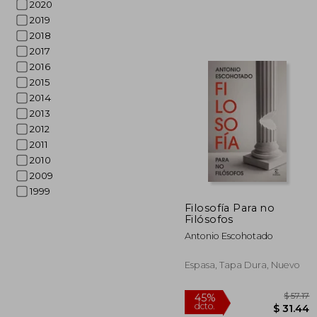
2020
2019
2018
2017
2016
2015
2014
2013
2012
$
45%
2011
dcto.
$
2010
2009
1999
Filosofía Para no
Filósofos
Antonio Escohotado
Espasa, Tapa Dura, Nuevo