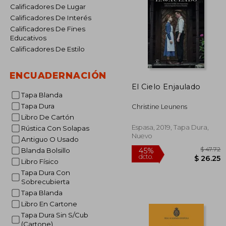
Calificadores De Lugar
Calificadores De Interés
Calificadores De Fines
Educativos
Calificadores De Estilo
ENCUADERNACIÓN
El Cielo Enjaulado
Tapa Blanda
Tapa Dura
Christine Leunens
Libro De Cartón
Espasa, 2019, Tapa Dura,
Rústica Con Solapas
Nuevo
Antiguo O Usado
Blanda Bolsillo
Libro Físico
Tapa Dura Con
Sobrecubierta
Tapa Blanda
Libro En Cartone
Tapa Dura Sin S/Cub
$
45%
(Cartone)
dcto.
$ 