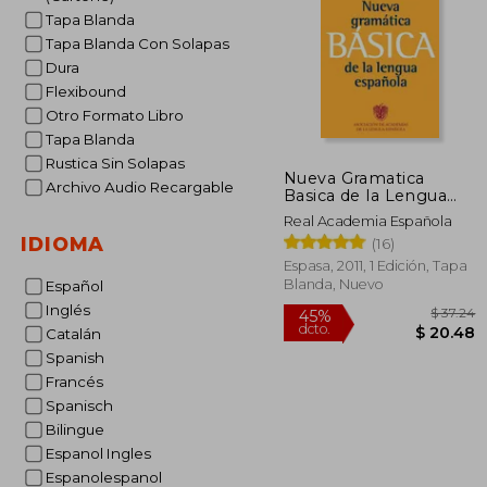
Tapa Blanda
Tapa Blanda Con Solapas
Dura
Flexibound
Otro Formato Libro
Tapa Blanda
Rustica Sin Solapas
Nueva Gramatica
Archivo Audio Recargable
Basica de la Lengua
Española
Real Academia Española
IDIOMA
(16)
Espasa, 2011, 1 Edición, Tapa
Blanda, Nuevo
Español
Inglés
Catalán
Spanish
Francés
Spanisch
Bilingue
Espanol Ingles
Espanolespanol