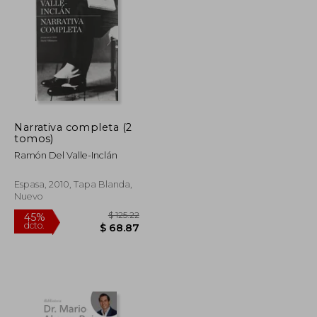
Narrativa completa (2
tomos)
Ramón Del Valle-Inclán
Espasa, 2010, Tapa Blanda,
Nuevo
$ 48.42
$ 125.22
45%
dcto.
$ 26.63
$ 68.87