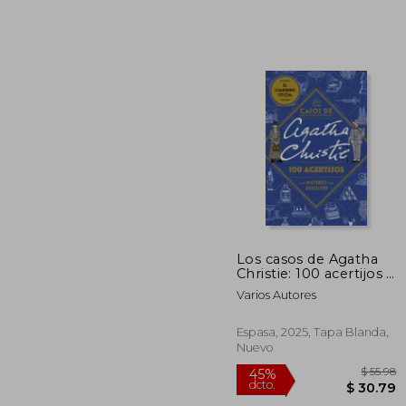
Los casos de Agatha
Christie: 100 acertijos y
45%
un misterio por
Varios Autores
dcto.
resolver
$ 
Espasa, 2025, Tapa Blanda,
Nuevo