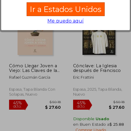
Ir a Estados Unidos
Me quedo aquí
$ 50.18
$ 41.43
45%
45%
dcto.
dcto.
27.60
$ 22.79
Cómo Llegar Joven a
Cónclave: La Iglesia
Viejo: Las Claves de la
después de Francisco
Juventud
Rafael Guzmán García
Eric Frattini
Espasa, Tapa Blanda Con
Espasa, 2025, Tapa Blanda,
Solapas, Nuevo
Nuevo
Disponible
Usado
en Buen Estado a
$ 25.88
.
Comprar Usado