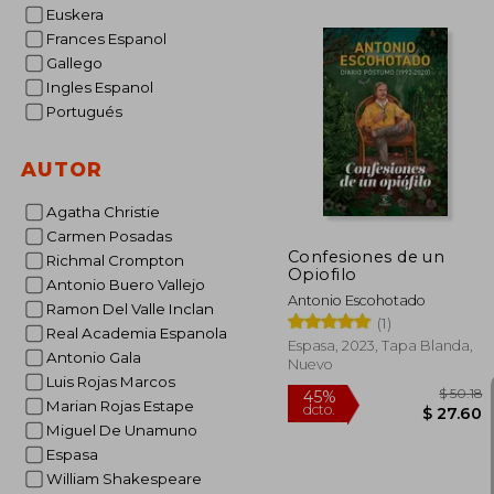
Euskera
$
45%
Frances Espanol
dcto.
$ 
Gallego
Ingles Espanol
Portugués
AUTOR
Agatha Christie
Carmen Posadas
Confesiones de un
Richmal Crompton
Opiofilo
Antonio Buero Vallejo
Antonio Escohotado
Ramon Del Valle Inclan
(1)
Real Academia Espanola
Espasa, 2023, Tapa Blanda,
Antonio Gala
Nuevo
Luis Rojas Marcos
Marian Rojas Estape
Miguel De Unamuno
Espasa
William Shakespeare