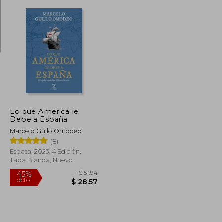
$ 74.66
$ 24.02
45%
dcto.
$ 41.06
$ 13.21
Lo que America le
Debe a España
Marcelo Gullo Omodeo
(8)
Espasa, 2023, 4 Edición,
Tapa Blanda, Nuevo