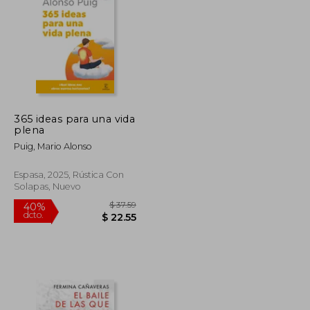
365 ideas para una vida
plena
Puig, Mario Alonso
Espasa, 2025, Rústica Con
Solapas, Nuevo
$ 83.41
$ 37.59
40%
dcto.
$ 45.88
$ 22.55