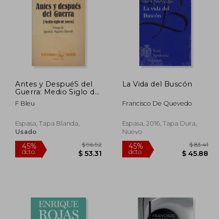
Antes y DespuéS del
La Vida del Buscón
Guerra: Medio Siglo de
Toreo
F Bleu
Francisco De Quevedo
Espasa, Tapa Blanda,
Espasa, 2016, Tapa Dura,
Usado
Nuevo
 47.72
$ 96.92
45%
45%
dcto.
dcto.
26.25
$ 53.31