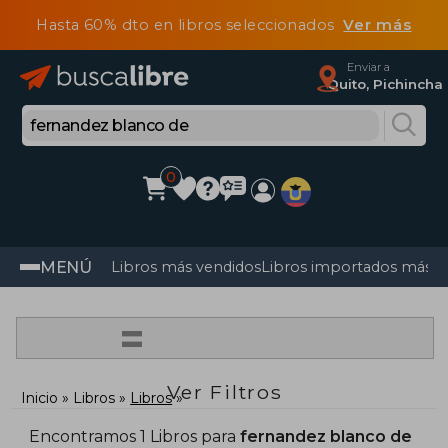
Hasta 60% dto en libros seleccionados
Ver más
Enviar a
Quito, Pichincha
0
MENÚ
Libros más vendidos
Libros importados más v
=
Ver Filtros
Inicio
Libros
Libros
Encontramos 1 Libros para
fernandez blanco de