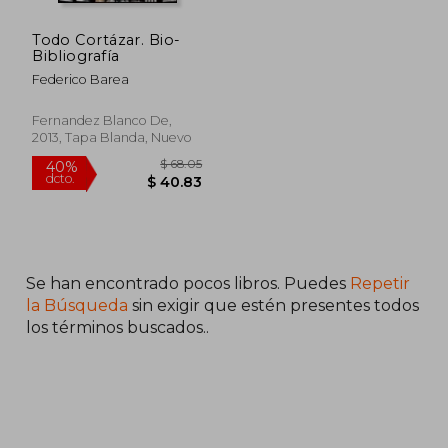
Todo Cortázar. Bio-
Bibliografía
Federico Barea
Fernandez Blanco De,
2013, Tapa Blanda, Nuevo
$ 68.05
Se han encontrado pocos libros. Puedes
Repetir
40%
dcto.
$ 40.83
la Búsqueda
sin exigir que estén presentes todos
los términos buscados..