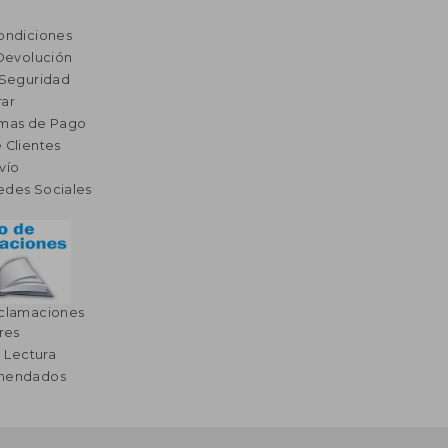
ondiciones
 Devolución
 Seguridad
ar
rmas de Pago
 Clientes
vío
edes Sociales
eclamaciones
res
a Lectura
omendados