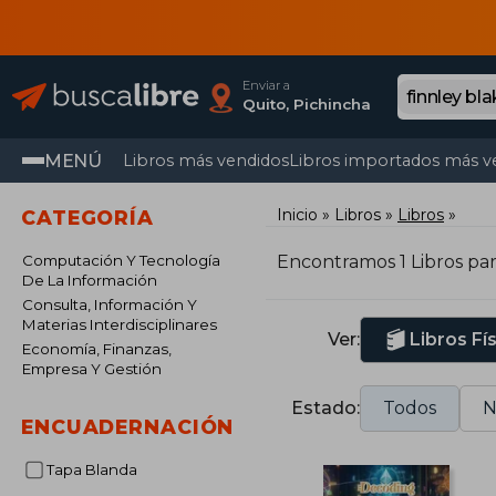
Enviar a
Quito, Pichincha
MENÚ
Libros más vendidos
Libros importados más v
Inicio
Libros
Libros
CATEGORÍA
Computación Y Tecnología
Encontramos 1 Libros pa
De La Información
Consulta, Información Y
Materias Interdisciplinares
Ver:
Libros Fí
Economía, Finanzas,
Empresa Y Gestión
Estado:
Todos
N
ENCUADERNACIÓN
Tapa Blanda