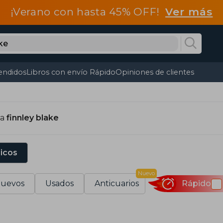
¡Verano con hasta 45% OFF!
Ver más
endidos
Libros con envío Rápido
Opiniones de clientes
ra
finnley blake
sicos
Nuevo
uevos
Usados
Anticuarios
Rápido