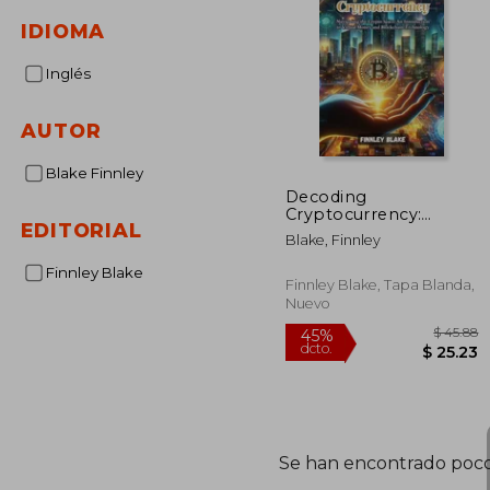
IDIOMA
Inglés
AUTOR
Blake Finnley
Decoding
Cryptocurrency:
EDITORIAL
Navigating the crypto
Blake, Finnley
space: an introduction
to virtual money and
Finnley Blake
blockchain
Finnley Blake, Tapa Blanda,
technology (en Inglés)
Nuevo
$
45%
dcto.
$ 
Se han encontrado poco