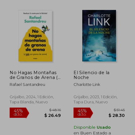
$ 42.02
$ 47.
45%
45%
dcto.
dcto.
$ 23.11
$ 26.
No Hagas Montañas
El Silencio de la
de Granos de Arena (Y
Noche
Todo Son Granos de
Rafael Santandreu
Charlotte Link
Arena) / Don't Make a
Mountain Out of a
Molehill (and
Grijalbo, 2024, 1 Edición,
Grijalbo, 2023, 1 Edición,
Everything Is a
Tapa Blanda, Nuevo
Tapa Dura, Nuevo
Molehill)
Disponible
Usado
en Buen Estado a