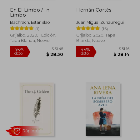
En El Limbo / In
Hernán Cortés
Limbo
Bachrach, Estanislao
Juan Miguel Zunzunegui
(1)
(15)
Grijalbo, 2020, 1 Edición,
Grijalbo, 2020, Tapa
Tapa Blanda, Nuevo
Blanda, Nuevo
$ 51.45
$ 51
45%
45%
dcto.
dcto.
$ 28.30
$ 28.