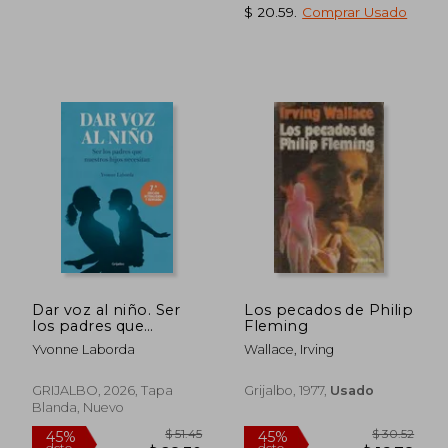
$ 20.59
.
Comprar Usado
$ 54.77
$ 59.
45%
45%
dcto.
dcto.
$ 30.12
$ 32.
Dar voz al niño. Ser
Los pecados de Philip
los padres que
Fleming
nuestros hijos
Yvonne Laborda
Wallace, Irving
necesitan
GRIJALBO, 2026, Tapa
Grijalbo, 1977,
Usado
Blanda, Nuevo