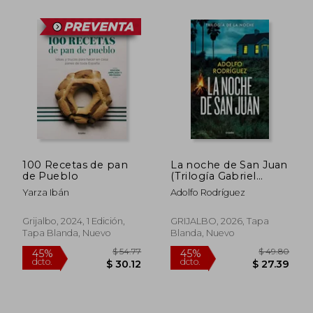
$ 51.45
$ 46
45%
45%
dcto.
dcto.
$ 28.30
$ 25.
100 Recetas de pan
La noche de San Juan
de Pueblo
(Trilogía Gabriel
Somoza 1)
Yarza Ibán
Adolfo Rodríguez
Grijalbo, 2024, 1 Edición,
GRIJALBO, 2026, Tapa
Tapa Blanda, Nuevo
Blanda, Nuevo