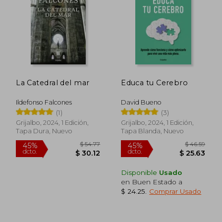
$ 42.02
$ 49.
45%
45%
dcto.
dcto.
$ 23.11
$ 27.
La Catedral del mar
Educa tu Cerebro
Ildefonso Falcones
David Bueno
(1)
(3)
Grijalbo, 2024, 1 Edición,
Grijalbo, 2024, 1 Edición,
Tapa Dura, Nuevo
Tapa Blanda, Nuevo
Disponible
Usado
en Buen Estado a
$ 24.25
.
Comprar Usado