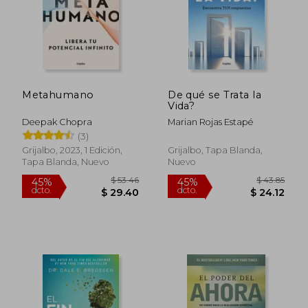
Metahumano
De qué se Trata la
Vida?
Deepak Chopra
Marian Rojas Estapé
(3)
Grijalbo, 2023, 1 Edición,
Grijalbo, Tapa Blanda,
Tapa Blanda, Nuevo
Nuevo
$ 73.90
$ 37.
40%
45%
dcto.
dcto.
$ 44.34
$ 20.