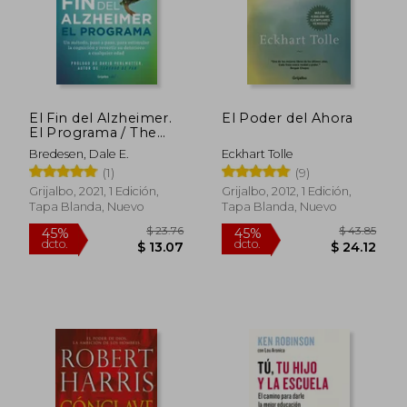
El Fin del Alzheimer.
El Poder del Ahora
El Programa / The
End of Alzheimer's
Bredesen, Dale E.
Eckhart Tolle
Program: The First
(1)
(9)
Protocol to Enhance
Cognition and
Grijalbo, 2021, 1 Edición,
Grijalbo, 2012, 1 Edición,
Reverse Decline at
Tapa Blanda, Nuevo
Tapa Blanda, Nuevo
Any Age
$ 53.46
$ 43.
45%
45%
dcto.
dcto.
$ 29.40
$ 24.