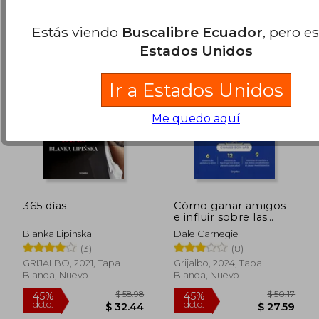
Estás viendo
Buscalibre Ecuador
, pero e
Estados Unidos
Ir a Estados Unidos
Me quedo aquí
365 días
Cómo ganar amigos
e influir sobre las
personas
Blanka Lipinska
Dale Carnegie
$ 36.38
$ 73.
45%
40%
(3)
(8)
dcto.
dcto.
$ 20.01
$ 44.
GRIJALBO, 2021, Tapa
Grijalbo, 2024, Tapa
Blanda, Nuevo
Blanda, Nuevo