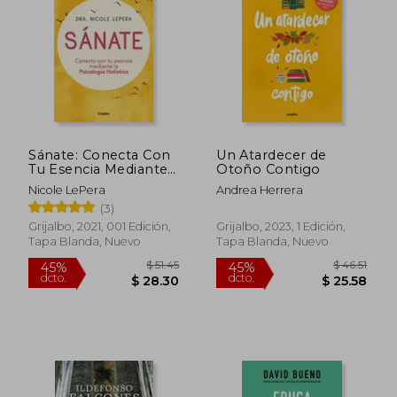
$ 48.42
$ 51
45%
45%
dcto.
dcto.
$ 26.63
$ 28.
Sánate: Conecta Con
Un Atardecer de
Tu Esencia Mediante
Otoño Contigo
La Psicología
Nicole LePera
Andrea Herrera
Holística / How to Do
(3)
the Work
Grijalbo, 2021, 001 Edición,
Grijalbo, 2023, 1 Edición,
Tapa Blanda, Nuevo
Tapa Blanda, Nuevo