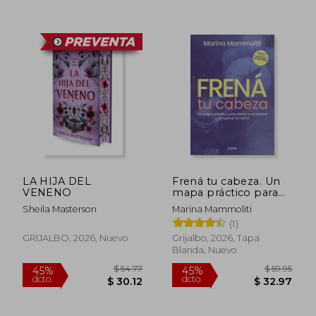
$ 48.76
$ 44.
45%
45%
dcto.
dcto.
$ 26.82
$ 24.
LA HIJA DEL
Frená tu cabeza. Un
VENENO
mapa práctico para
aliviar la ansiedad y
Sheila Masterson
Marina Mammoliti
recuperar la calma
(1)
GRIJALBO, 2026, Nuevo
Grijalbo, 2026, Tapa
Blanda, Nuevo