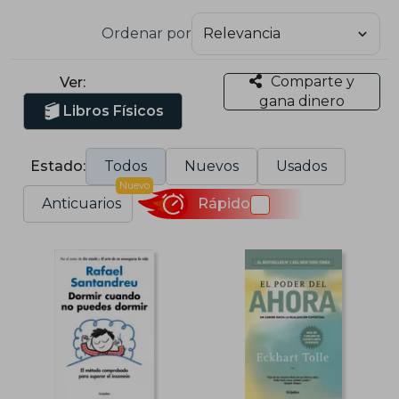
Ordenar por
Comparte y
Ver:
gana dinero
Libros Físicos
Estado:
Todos
Nuevos
Usados
Nuevo
Anticuarios
Rápido