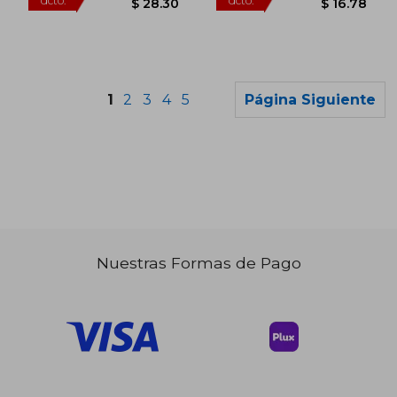
1
2
3
4
5
Página Siguiente
$ 46.51
$ 49.
45%
45%
dcto.
dcto.
$ 25.58
$ 27.
Nuestras Formas de Pago