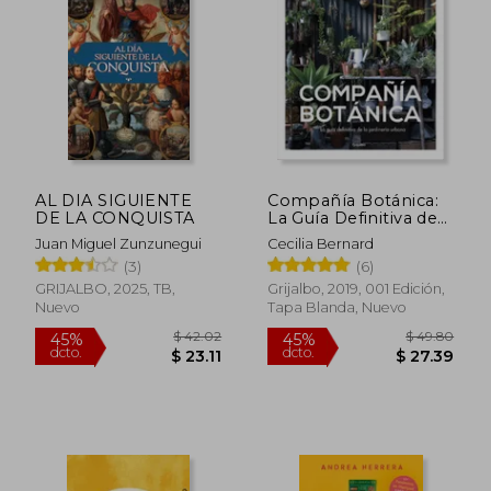
AL DIA SIGUIENTE
Compañía Botánica:
DE LA CONQUISTA
La Guía Definitiva de
la Jardinería Urbana
Juan Miguel Zunzunegui
Cecilia Bernard
(3)
(6)
GRIJALBO, 2025, TB,
Grijalbo, 2019, 001 Edición,
Nuevo
Tapa Blanda, Nuevo