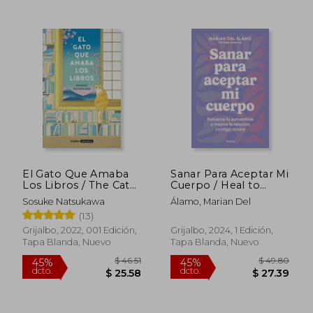
$ 54.81
$ 47.
45%
45%
dcto.
dcto.
$ 30.15
$ 26.
El Gato Que Amaba
Sanar Para Aceptar Mi
Los Libros / The Cat
Cuerpo / Heal to
Who Saved Books
Accept My Body
Sosuke Natsukawa
Álamo, Marian Del
(13)
Grijalbo, 2022, 001 Edición,
Grijalbo, 2024, 1 Edición,
Tapa Blanda, Nuevo
Tapa Blanda, Nuevo