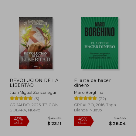
$ 58.98
$ 50.
45%
45%
dcto.
dcto.
$ 32.44
$ 27.
REVOLUCION DE LA
El arte de hacer
LIBERTAD
dinero
Juan Miguel Zunzunegui
Mario Borghino
(3)
(22)
GRIJALBO, 2025, TB CON
GRIJALBO, 2016, Tapa
SOLAPA, Nuevo
Blanda, Nuevo