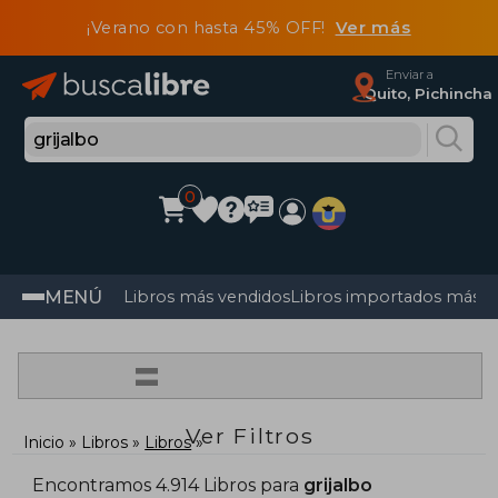
¡Verano con hasta 45% OFF!
Ver más
Enviar a
Quito, Pichincha
0
MENÚ
Libros más vendidos
Libros importados más v
=
Ver Filtros
Inicio
Libros
Libros
Encontramos 4.914 Libros para
grijalbo