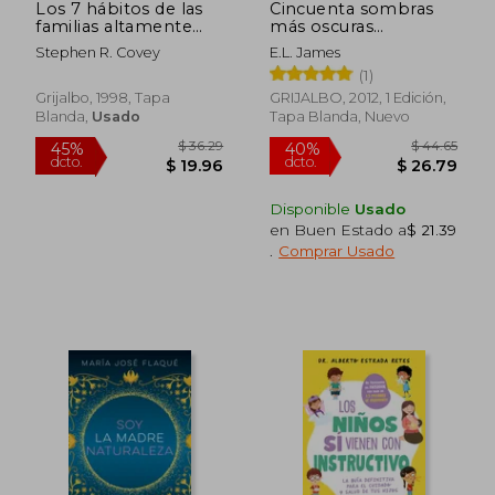
Los 7 hábitos de las
Cincuenta sombras
familias altamente
más oscuras
efectivas
(Cincuenta sombras
Stephen R. Covey
E.L. James
2)
(1)
Grijalbo, 1998, Tapa
GRIJALBO, 2012, 1 Edición,
Blanda,
Usado
Tapa Blanda, Nuevo
Disponible
Usado
en Buen Estado a
$ 21.39
.
Comprar Usado
$ 36.29
$ 44.