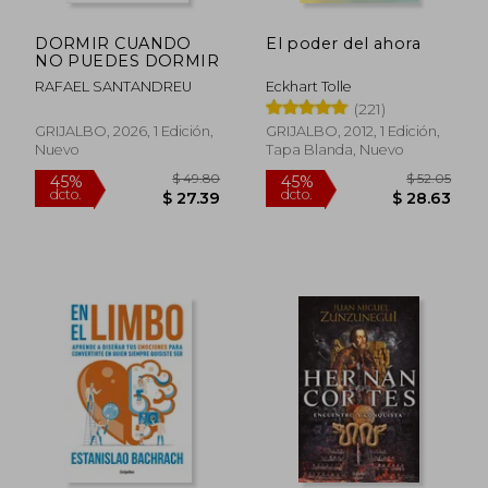
DORMIR CUANDO
El poder del ahora
NO PUEDES DORMIR
RAFAEL SANTANDREU
Eckhart Tolle
(221)
GRIJALBO, 2026, 1 Edición,
GRIJALBO, 2012, 1 Edición,
Nuevo
Tapa Blanda, Nuevo
$ 49.80
$ 52.
45%
45%
dcto.
dcto.
$ 27.39
$ 28.