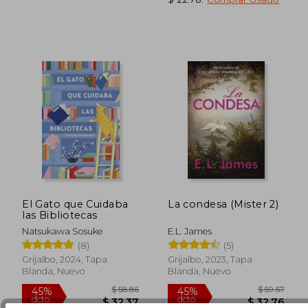
El Gato que Cuidaba
La condesa (Mister 2)
$ 54.77
$ 49.
45%
45%
las Bibliotecas
dcto.
dcto.
$ 30.12
$ 27.
Natsukawa Sosuke
E.L. James
(8)
(5)
Grijalbo, 2024, Tapa
Grijalbo, 2023, Tapa
Blanda, Nuevo
Blanda, Nuevo