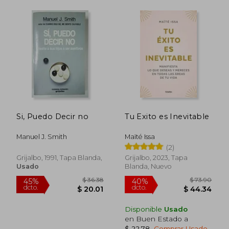
$ 54.77
$ 46.
45%
45%
dcto.
dcto.
$ 30.12
$ 25.
Si, Puedo Decir no
Tu Exito es Inevitable
Manuel J. Smith
Maïté Issa
(2)
Grijalbo, 1991, Tapa Blanda,
Grijalbo, 2023, Tapa
Usado
Blanda, Nuevo
Disponible
Usado
en Buen Estado a
$ 22.78
.
Comprar Usado