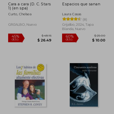
Cara a cara (D. C. Stars
Espacios que sanan
1) (en spa)
Curto, Chelsea
Laura Casas
(8)
GRIJALBO, Nuevo
Grijalbo, 2024, Tapa
Blanda, Nuevo
Rápido
$ 48.16
$ 25.
45%
60%
dcto.
dcto.
$ 26.49
$ 10.