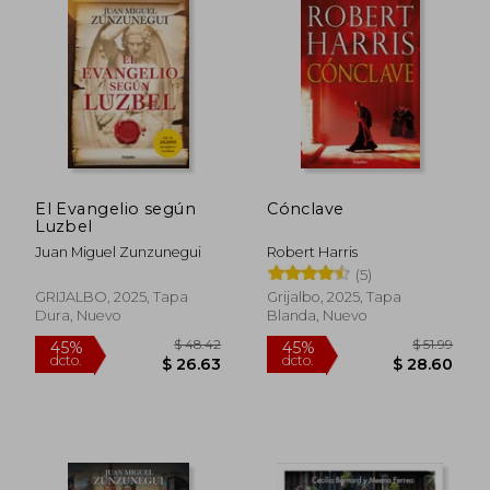
El Evangelio según
Cónclave
Luzbel
Juan Miguel Zunzunegui
Robert Harris
(5)
GRIJALBO, 2025, Tapa
Grijalbo, 2025, Tapa
Dura, Nuevo
Blanda, Nuevo
$ 52.05
$ 56
45%
45%
dcto.
dcto.
$ 28.63
$ 30.