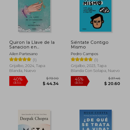
$ 47.35
$ 52.
45%
45%
dcto.
dcto.
$ 26.04
$ 29.
Quiron la Llave de la
Siéntate Contigo
Sanacion en
Mismo
Astrologia(envio
Ailen Partesano
Pedro Campos
gratis)
(1)
(1)
Grijalbo, 2024, Tapa
Grijalbo, 2023, Tapa
Blanda, Nuevo
Blanda Con Solapa, Nuevo