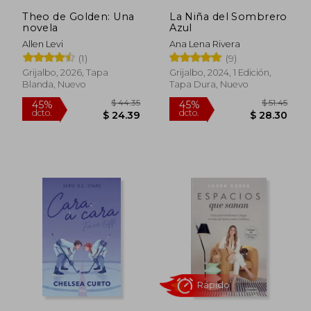
Theo de Golden: Una
La Niña del Sombrero
novela
Azul
Allen Levi
Ana Lena Rivera
(1)
(9)
Grijalbo, 2026, Tapa
Grijalbo, 2024, 1 Edición,
Blanda, Nuevo
Tapa Dura, Nuevo
Rápido
$ 44.35
$ 51
45%
45%
dcto.
dcto.
$ 24.39
$ 28.