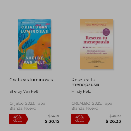
$ 58.86
$ 59.
45%
45%
dcto.
dcto.
$ 32.37
$ 32.
Criaturas luminosas
Resetea tu
menopausia
Shelby Van Pelt
Mindy Pelz
Grijalbo, 2023, Tapa
GRIJALBO, 2025, Tapa
Blanda, Nuevo
Blanda, Nuevo