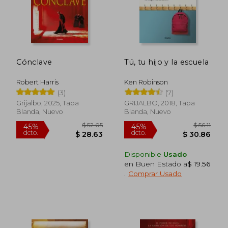
Cónclave
Tú, tu hijo y la escuela
Robert Harris
Ken Robinson
(3)
(7)
Grijalbo, 2025, Tapa
GRIJALBO, 2018, Tapa
Blanda, Nuevo
Blanda, Nuevo
Disponible
Usado
en Buen Estado a
$ 19.56
$ 23.76
$ 43.
45%
45%
.
Comprar Usado
dcto.
dcto.
$ 13.07
$ 24.