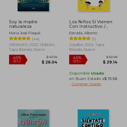
45%
40%
dcto.
dcto.
$ 19.96
$ 26.
Soy la madre
Los Niños Sí Vienen
naturaleza
Con Instructivo /
Children Do Come
Maria José Flaqué
Estrada, Alberto
with Instructions
(44)
(1)
GRIJALBO, 2022, 1 Edición,
Grijalbo, 2024, Tapa
Tapa Blanda, Nuevo
Blanda, Nuevo
Disponible
Usado
en Buen Estado a
$ 15.56
.
Comprar Usado