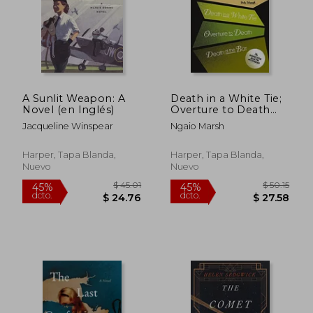
A Sunlit Weapon: A
Death in a White Tie;
Novel (en Inglés)
Overture to Death
and Death at the bar
Jacqueline Winspear
Ngaio Marsh
(en Inglés)
$ 31.73
$ 41
45%
45%
dcto.
dcto.
$ 17.45
$ 23.
Harper, Tapa Blanda,
Harper, Tapa Blanda,
Nuevo
Nuevo