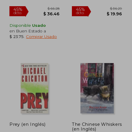
$ 43.57
$ 71
45%
45%
dcto.
dcto.
$ 23.96
$ 39.
Disponible
Usado
en Buen Estado a
$ 23.75
.
Comprar Usado
Prey (en Inglés)
The Chinese Whiskers
(en Inglés)