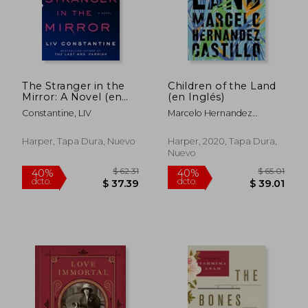
The Stranger in the
Children of the Land
Mirror: A Novel (en
(en Inglés)
Inglés)
Constantine, LIV
Marcelo Hernandez
Castillo
Harper, Tapa Dura, Nuevo
Harper, 2020, Tapa Dura,
Nuevo
$ 45.01
$ 50
45%
45%