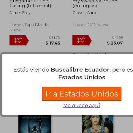
Endgame 1 - The
my sweet valentine
Calling (b Format)
(en Inglés)
James Frey
Groves, Annie
Harper, Tapa Blanda,
Harper, 2012, Nuevo
Nuevo
$ 44.11
$ 38.
45%
40%
dcto.
dcto.
$ 24.26
$ 22.
Disponible
Usado
en Buen Estado a
$ 19.96
.
Comprar Usado
Estás viendo
Buscalibre Ecuador
, pero e
Estados Unidos
Ir a Estados Unidos
Me quedo aquí