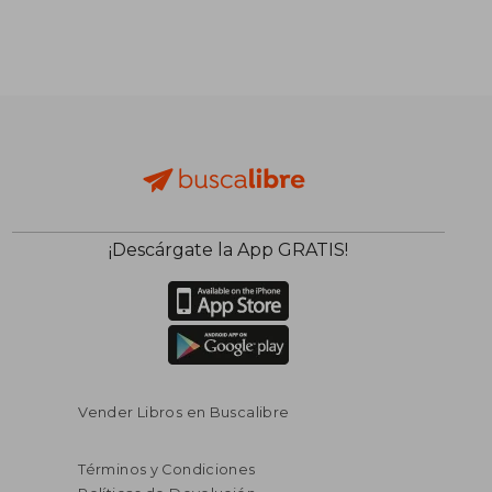
¡Descárgate la App GRATIS!
$ 65.01
$ 62
40%
40%
dcto.
dcto.
$ 39.01
$ 37.
Vender Libros en Buscalibre
Términos y Condiciones