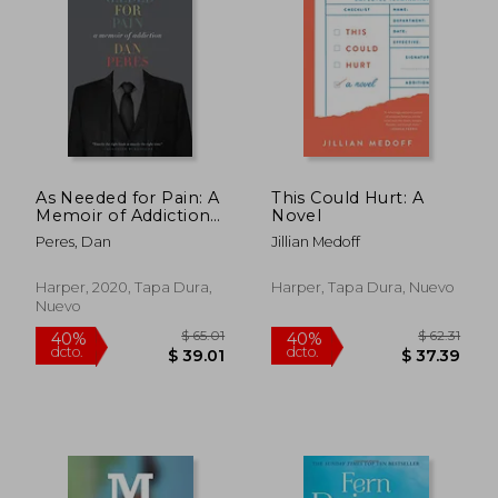
$ 62.31
$ 65.
40%
40%
dcto.
dcto.
$ 37.39
$ 39.
As Needed for Pain: A
This Could Hurt: A
Memoir of Addiction
Novel
(en Inglés)
Peres, Dan
Jillian Medoff
Harper, 2020, Tapa Dura,
Harper, Tapa Dura, Nuevo
Nuevo