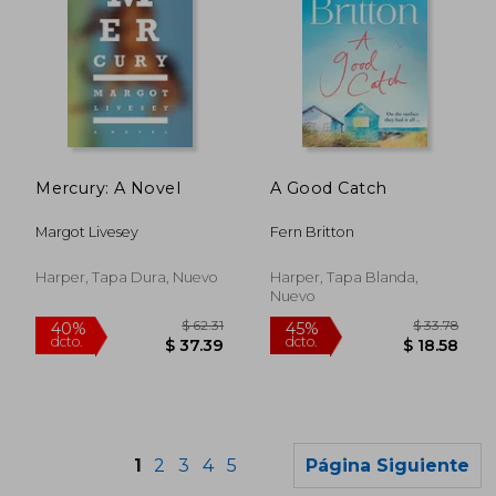
$ 60.96
$ 60.
40%
40%
dcto.
dcto.
$ 36.58
$ 36.
Mercury: A Novel
A Good Catch
Margot Livesey
Fern Britton
Harper, Tapa Dura, Nuevo
Harper, Tapa Blanda,
Nuevo
1
2
3
4
5
Página Siguiente