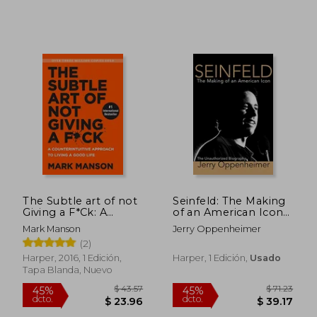
The Subtle art of not
Seinfeld: The Making
Giving a F*Ck: A
of an American Icon
Counterintuitive
(en Inglés)
Mark Manson
Jerry Oppenheimer
Approach to Living a
(2)
Good Life (en Inglés)
Harper, 2016, 1 Edición,
Harper, 1 Edición,
Usado
$ 65.26
$ 65.
40%
40%
Tapa Blanda, Nuevo
dcto.
dcto.
$ 39.16
$ 39.