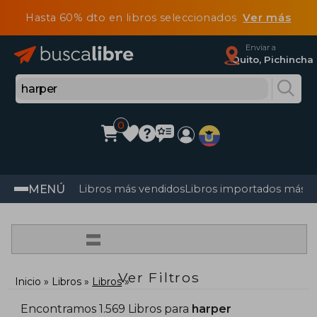
Hasta 60% dto en libros seleccionados
Ver más
Enviar a
Quito, Pichincha
0
MENÚ
Libros más vendidos
Libros importados más v
=
Ver Filtros
Inicio
Libros
Libros
Encontramos 1.569 Libros para
harper