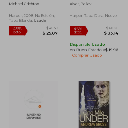
Michael Crichton
Aiyar, Pallavi
Harper, 2008, No Edición,
Harper, Tapa Dura, Nuevo
Tapa Blanda,
Usado
Disponible
Usado
en Buen Estado a
$ 19.96
$ 66.28
$ 36.
45%
45%
.
Comprar Usado
dcto.
dcto.
$ 36.46
$ 19.