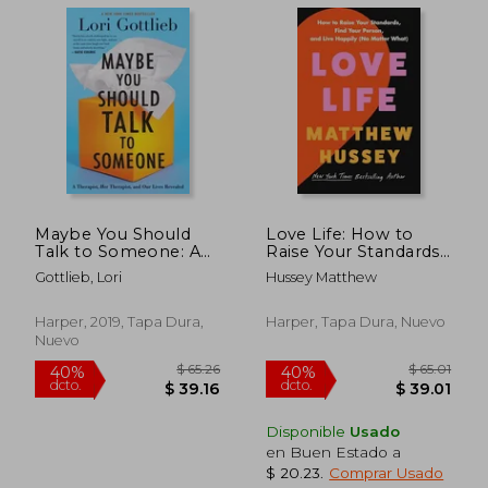
Maybe You Should
Love Life: How to
Talk to Someone: A
Raise Your Standards,
Therapist, Her
Find Your Person, and
Gottlieb, Lori
Hussey Matthew
Therapist, and Our
Live Happily (no
Lives Revealed (en
Matter What) (en
Inglés)
Inglés)
Harper, 2019, Tapa Dura,
Harper, Tapa Dura, Nuevo
Nuevo
$ 35.89
$ 51
45%
45%
dcto.
dcto.
$ 19.74
$ 28.
Disponible
Usado
en Buen Estado a
$ 20.23
.
Comprar Usado