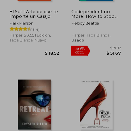
El Sutil Arte de que te
Codependent no
Importe un Carajo
More: How to Stop
Controlling Others
Mark Manson
Melody Beattie
and Start Caring for
(14)
Yourself (en Inglés)
Harper, 2022, 1 Edición,
Harper, Tapa Blanda,
Tapa Blanda, Nuevo
Usado
$ 86
40%
dcto.
$ 18.52
$ 51.