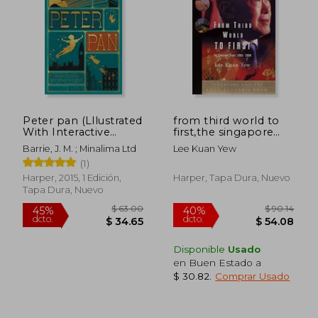
$ 68.54
$ 72.
40%
45%
dcto.
dcto.
$ 41.12
$ 39.
Peter pan (Lllustrated
from third world to
With Interactive
first,the singapore
Elements) (en Inglés)
story 1965-2000 (en
Barrie, J. M. ; Minalima Ltd
Lee Kuan Yew
Inglés)
(1)
Harper, 2015, 1 Edición,
Harper, Tapa Dura, Nuevo
Tapa Dura, Nuevo
Disponible
Usado
en Buen Estado a
$ 30.82
.
Comprar Usado