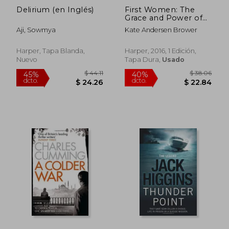
Delirium (en Inglés)
First Women: The
$ 56.19
$ 64.
45%
45%
Grace and Power of
dcto.
dcto.
$ 30.90
$ 35.
America's Modern
Aji, Sowmya
Kate Andersen Brower
First Ladies (en
Inglés)
Harper, Tapa Blanda,
Harper, 2016, 1 Edición,
Nuevo
Tapa Dura,
Usado