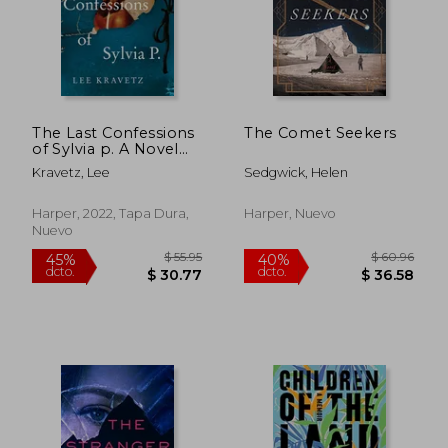
The Last Confessions
The Comet Seekers
of Sylvia p. A Novel
(en Inglés)
Kravetz, Lee
Sedgwick, Helen
Harper, 2022, Tapa Dura,
Harper, Nuevo
Nuevo
$ 50.15
$ 41
45%
45%
dcto.
dcto.
$ 27.58
$ 23.