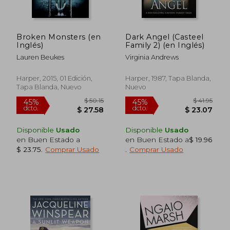
Broken Monsters (en
Dark Angel (Casteel
Inglés)
Family 2) (en Inglés)
Lauren Beukes
Virginia Andrews
$ 35.83
$ 37.
45%
45%
Harper, 2015, 01 Edición,
Harper, 1987, Tapa Blanda,
dcto.
dcto.
$ 19.71
$ 20.
Tapa Blanda, Nuevo
Nuevo
Disponible
Usado
Disponible
Usado
en Buen Estado a
en Buen Estado a
$ 19.96
$ 23.75
.
Comprar Usado
.
Comprar Usado