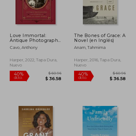
dcto.
dcto.
$ 24.76
$ 27.
Love Immortal:
The Bones of Grace: A
Antique Photographs
Novel (en Inglés)
and Stories of Dogs
Cavo, Anthony
Anam, Tahmima
and Their People (en
Inglés)
Harper, 2022, Tapa Dura,
Harper, 2016, Tapa Dura,
Nuevo
Nuevo