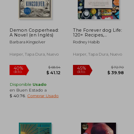
Demon Copperhead:
The Forever dog Life:
A Novel (en Inglés)
120+ Recipes,
Longevity Tips, and
Barbara Kingsolver
Rodney Habib
new Science for
Better Bowls and
Healthier Homes (en
Harper, Tapa Dura, Nuevo
Harper, Tapa Dura, Nuevo
Inglés)
Disponible
Usado
en Buen Estado a
$ 40.76
.
Comprar Usado