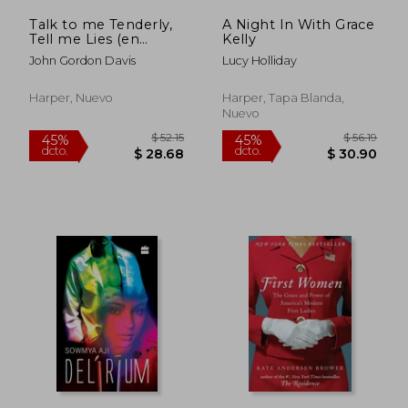
dcto.
dcto.
$ 34.24
$ 34.
Talk to me Tenderly,
A Night In With Grace
Tell me Lies (en
Kelly
Inglés)
John Gordon Davis
Lucy Holliday
Harper, Nuevo
Harper, Tapa Blanda,
Nuevo