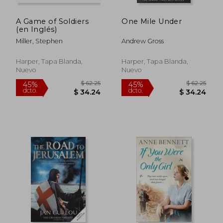
A Game of Soldiers
One Mile Under
(en Inglés)
Miller, Stephen
Andrew Gross
Harper, Tapa Blanda,
Harper, Tapa Blanda,
Nuevo
Nuevo
$ 45.59
$ 60.
45%
45%
dcto.
dcto.
$ 25.07
$ 33.