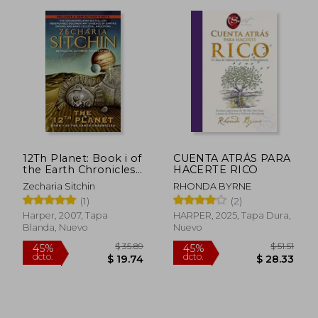
12Th Planet: Book i of
CUENTA ATRÁS PARA
the Earth Chronicles
HACERTE RICO
(en Inglés)
Zecharia Sitchin
RHONDA BYRNE
(1)
(2)
$ 65.26
$ 28
40%
45%
Harper, 2007, Tapa
HARPER, 2025, Tapa Dura,
dcto.
dcto.
$ 39.16
$ 15.
Blanda, Nuevo
Nuevo