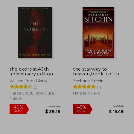
the exorcist,40th
the stairway to
anniversary edition
heaven,book ii of the
$ 81.62
$ 62
45%
45%
(en Inglés)
earth chronicles (en
dcto.
dcto.
William Peter Blatty
Zecharia Sitchin
$ 44.89
$ 34.
Inglés)
(3)
(1)
Harper, 2011, Tapa Dura,
Harper, Nuevo
Nuevo