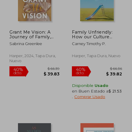
$ 55.95
$ 60.
45%
40%
dcto.
dcto.
$ 30.77
$ 36.
Grant Me Vision: A
Family Unfriendly:
Journey of Family,
How our Culture
Faith, and
Made Raising Kids
Sabrina Greenlee
Carney Timothy P.
Forgiveness (en
Much Harder Than it
Inglés)
Needs to be (en
Inglés)
Harper, 2024, Tapa Dura,
Harper, Tapa Dura, Nuevo
Nuevo
Disponible
Usado
en Buen Estado a
$ 21.53
.
Comprar Usado