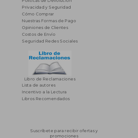
Políticas de Devolución
Privacidad y Seguridad
Cómo Comprar
Nuestras Formas de Pago
Opiniones de Clientes
Costos de Envío
Seguridad Redes Sociales
Libro de Reclamaciones
Lista de autores
Incentivo a la Lectura
Libros Recomendados
$ 62.31
$ 33.
40%
45%
dcto.
dcto.
$ 37.39
$ 18.
Suscríbete para recibir ofertas y
promociones