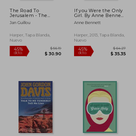
The Road To
If you Were the Only
Jerusalem - The
Girl. By Anne Bennett
Crusades Trilogy;
(en Inglés)
Jan Guillou
Anne Bennett
Book 1
Harper, Tapa Blanda,
Harper, 2013, Tapa Blanda,
Nuevo
Nuevo
$ 62.25
$ 62.
45%
45%