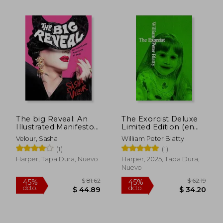
$ 63.00
$ 90.
45%
40%
dcto.
dcto.
$ 34.65
$ 54.
The big Reveal: An
The Exorcist Deluxe
Illustrated Manifesto
Limited Edition (en
of Drag (en Inglés)
Inglés)
Velour, Sasha
William Peter Blatty
(1)
(1)
Harper, Tapa Dura, Nuevo
Harper, 2025, Tapa Dura,
Nuevo