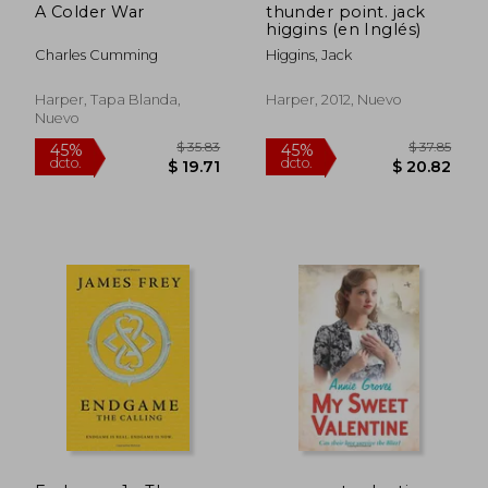
A Colder War
thunder point. jack
higgins (en Inglés)
Charles Cumming
Higgins, Jack
$ 52.15
$ 56
45%
45%
dcto.
dcto.
$ 28.68
$ 30.
Harper, Tapa Blanda,
Harper, 2012, Nuevo
Nuevo