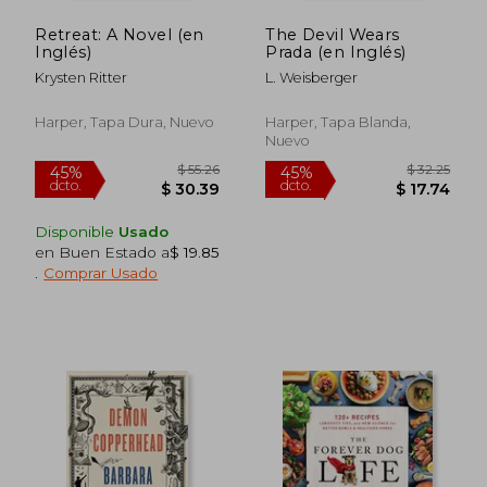
Retreat: A Novel (en
The Devil Wears
Inglés)
Prada (en Inglés)
Krysten Ritter
L. Weisberger
Harper, Tapa Dura, Nuevo
Harper, Tapa Blanda,
Nuevo
Disponible
Usado
en Buen Estado a
$ 19.85
.
Comprar Usado
$ 55.26
$ 32.
45%
45%
dcto.
dcto.
$ 30.39
$ 17.