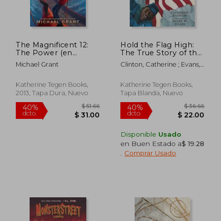
The Magnificent 12:
Hold the Flag High:
The Power (en
The True Story of the
Inglés)
First Black Medal of
Michael Grant
Clinton, Catherine ; Evans,
Honor Winner (en
$ 45.32
$ 52.
Shane W.
35%
40%
Inglés)
dcto.
dcto.
$ 29.46
$ 31.
Katherine Tegen Books,
Katherine Tegen Books,
2013, Tapa Dura, Nuevo
Tapa Blanda, Nuevo
Disponible
Usado
en Buen Estado a
$ 19.28
.
Comprar Usado