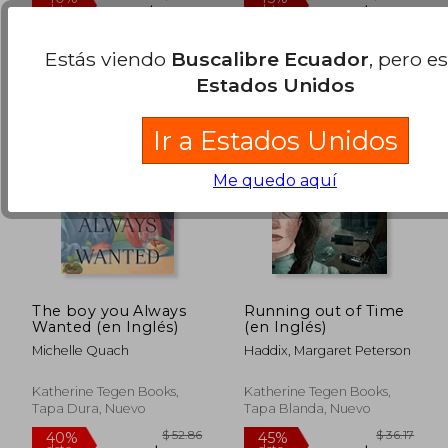
Estás viendo
Buscalibre Ecuador
, pero e
Estados Unidos
Ir a Estados Unidos
Me quedo aquí
The boy you Always
Running out of Time
Wanted (en Inglés)
(en Inglés)
Michelle Quach
Haddix, Margaret Peterson
$ 39.36
$ 52.
40%
45%
dcto.
dcto.
$ 23.62
$ 29.
Katherine Tegen Books,
Katherine Tegen Books,
Tapa Dura, Nuevo
Tapa Blanda, Nuevo