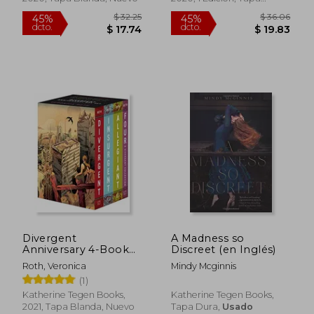
Blanda, Nuevo
$ 40.04
$ 41.
45%
40%
dcto.
dcto.
$ 22.02
$ 25.
Divergent
A Madness so
Anniversary 4-Book
Discreet (en Inglés)
box Set: Divergent,
Roth, Veronica
Mindy Mcginnis
Insurgent, Allegiant,
(1)
Four (en Inglés)
Katherine Tegen Books,
Katherine Tegen Books,
2021, Tapa Blanda, Nuevo
Tapa Dura,
Usado