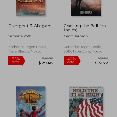
Divergent 3. Allegiant
Cracking the Bell (en
$ 108.33
$ 33.
45%
45%
Inglés)
dcto.
dcto.
$ 59.58
$ 18.
Verónica Roth
Geoff Herbach
Katherine Tegen Books,
Katherine Tegen Books,
Tapa Blanda, Nuevo
2019, Tapa Dura, Nuevo