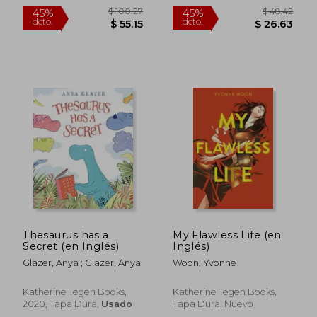
Thesaurus has a
My Flawless Life (en
$ 33.06
$ 34.
45%
45%
Secret (en Inglés)
Inglés)
dcto.
dcto.
$ 18.18
$ 19.
Glazer, Anya ; Glazer, Anya
Woon, Yvonne
Katherine Tegen Books,
Katherine Tegen Books,
2020, Tapa Dura,
Usado
Tapa Dura, Nuevo