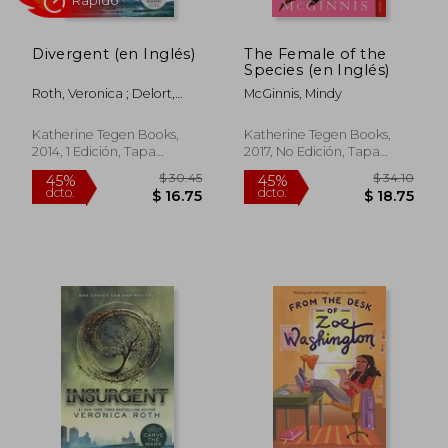
Divergent (en Inglés)
The Female of the
Species (en Inglés)
Roth, Veronica ; Delort,
McGinnis, Mindy
Nicolas
Katherine Tegen Books,
Katherine Tegen Books,
Rápido
2014, 1 Edición, Tapa
2017, No Edición, Tapa
Blanda, Nuevo
Blanda, Nuevo
$ 30.45
$ 34.
45%
45%
dcto.
dcto.
$ 16.75
$ 18.