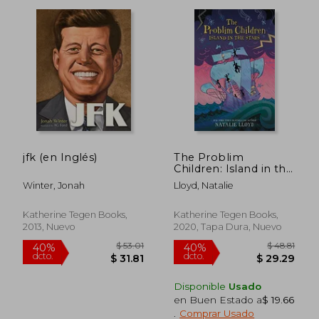
jfk (en Inglés)
The Problim
Children: Island in the
Stars (en Inglés)
Winter, Jonah
Lloyd, Natalie
Katherine Tegen Books,
Katherine Tegen Books,
2013, Nuevo
2020, Tapa Dura, Nuevo
$ 50.16
$ 47.
40%
40%
dcto.
dcto.
$ 30.10
$ 28.
Disponible
Usado
en Buen Estado a
$ 19.66
.
Comprar Usado