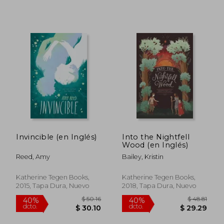
$ 50.16
$ 48.
40%
40%
dcto.
dcto.
$ 30.10
$ 29.
Invincible (en Inglés)
Into the Nightfell
Wood (en Inglés)
Reed, Amy
Bailey, Kristin
Katherine Tegen Books,
Katherine Tegen Books,
2015, Tapa Dura, Nuevo
2018, Tapa Dura, Nuevo