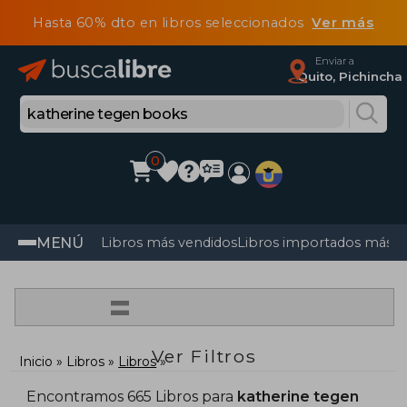
Hasta 60% dto en libros seleccionados
Ver más
Enviar a
Quito, Pichincha
0
MENÚ
Libros más vendidos
Libros importados más v
=
Ver Filtros
Inicio
Libros
Libros
Encontramos 665 Libros para
katherine tegen