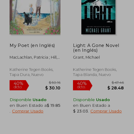
My Poet (en Inglés)
Light: A Gone Novel
(en Inglés)
MacLachlan, Patricia ; Hill,
Grant, Michael
Jen
Katherine Tegen Books,
Katherine Tegen Books,
Tapa Dura, Nuevo
Tapa Blanda, Nuevo
$ 48.81
$ 50.
40%
40%
dcto.
dcto.
Disponible
Usado
Disponible
Usado
$ 29.29
$ 30.
en Buen Estado a
$ 19.85
en Buen Estado a
.
Comprar Usado
$ 23.03
.
Comprar Usado