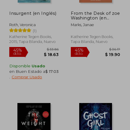
Insurgent (en Inglés)
From the Desk of zoe
Washington (en
Inglés)
Roth, Veronica
Marks, Janae
(1)
Katherine Tegen Books,
Katherine Tegen Books,
2015, Tapa Blanda, Nuevo
Tapa Blanda, Nuevo
Disponible
Usado
en Buen Estado a
$ 17.03
.
Comprar Usado
$ 33.86
$ 36
45%
45%
dcto.
dcto.
$ 18.63
$ 19.