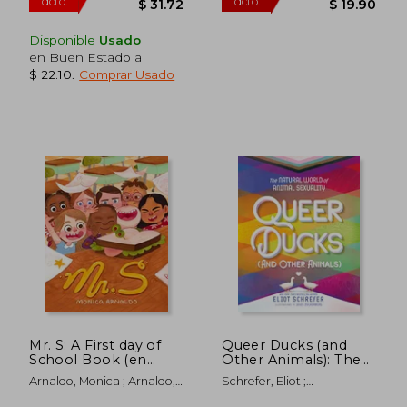
Disponible
Usado
en Buen Estado a
$ 22.10
.
Comprar Usado
Mr. S: A First day of
Queer Ducks (and
School Book (en
Other Animals): The
Inglés)
Natural World of
Arnaldo, Monica ; Arnaldo,
Schrefer, Eliot ;
Animal Sexuality (en
Monica
Zuckerberg, Jules
Inglés)