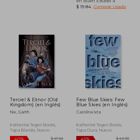
en Buen Estado a
$ 19.84
.
Comprar Usado
Terciel & Elinor (Old
Few Blue Skies: Few
$ 36.66
$ 42.
40%
40%
Kingdom) (en Inglés)
Blue Skies (en Inglés)
dcto.
dcto.
$ 22.00
$ 25.
Nix, Garth
Carolina Ixta
Katherine Tegen Books,
Katherine Tegen Books,
Tapa Blanda, Nuevo
Tapa Dura, Nuevo