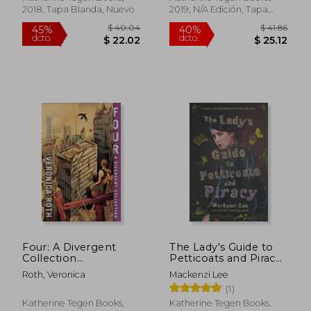
2018, Tapa Blanda, Nuevo
2019, N/A Edición, Tapa
Blanda, Nuevo
$ 41.95
$ 48.
45%
45%
dcto.
dcto.
$ 23.07
$ 26.
Four: A Divergent
The Lady's Guide to
Collection
Petticoats and Piracy
Anniversary Edition
(en Inglés)
Roth, Veronica
Mackenzi Lee
(Divergent Series, 4)
(1)
(en Inglés)
Katherine Tegen Books,
Katherine Tegen Books,