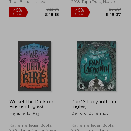
Tapa Blanda, Nuevo
2018, Tapa Dura, Nuevo
$ 40.26
$ 40.
40%
40%
dcto.
dcto.
$ 24.16
$ 24.
We set the Dark on
Pan´S Labyrinth (en
Fire (en Inglés)
Inglés)
Mejia, Tehlor Kay
Del Toro, Guillermo ;
Williams, Allen ; Funke,
Cornelia
Katherine Tegen Books,
Katherine Tegen Books,
2020, Tapa Blanda, Nuevo
2020, 1 Edición, Tapa