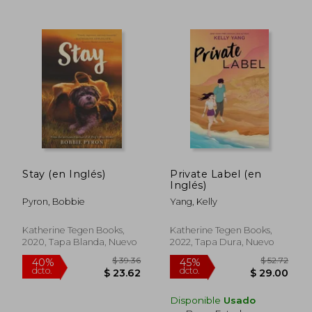
Stay (en Inglés)
Private Label (en
Inglés)
$ 40.04
$ 50.
45%
40%
Pyron, Bobbie
Yang, Kelly
dcto.
dcto.
$ 22.02
$ 30.
Katherine Tegen Books,
Katherine Tegen Books,
2020, Tapa Blanda, Nuevo
2022, Tapa Dura, Nuevo
Disponible
Usado