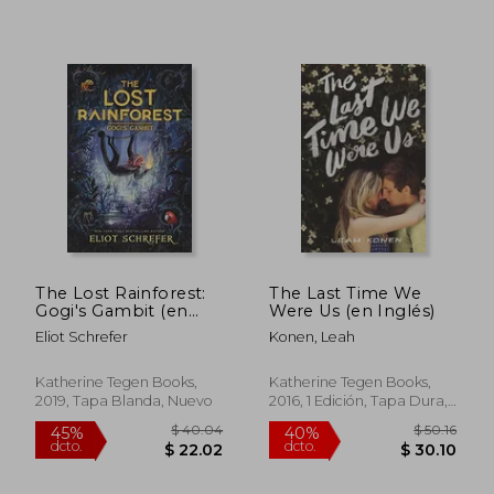
$ 50.16
$ 35
40%
40%
dcto.
dcto.
$ 30.10
$ 21.
The Lost Rainforest:
The Last Time We
Gogi's Gambit (en
Were Us (en Inglés)
Inglés)
Eliot Schrefer
Konen, Leah
Katherine Tegen Books,
Katherine Tegen Books,
2019, Tapa Blanda, Nuevo
2016, 1 Edición, Tapa Dura,
Nuevo