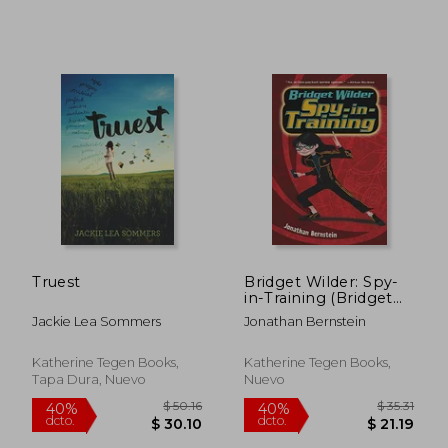
$ 53.01
$ 48.
40%
40%
dcto.
dcto.
$ 31.81
$ 29.
Truest
Bridget Wilder: Spy-
in-Training (Bridget
Wilder Series)
Jackie Lea Sommers
Jonathan Bernstein
Katherine Tegen Books,
Katherine Tegen Books,
Tapa Dura, Nuevo
Nuevo