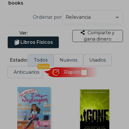
books
Ordenar por
Comparte y
Ver:
gana dinero
Libros Físicos
Estado:
Todos
Nuevos
Usados
Nuevo
Anticuarios
Rápido