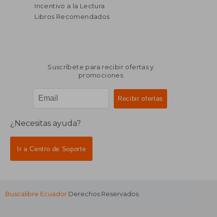
$ 37.76
$ 56.
40%
45%
Incentivo a la Lectura
dcto.
dcto.
$ 22.66
$ 31.
Libros Recomendados
Suscríbete para recibir ofertas y
promociones
¿Necesitas ayuda?
Ir a Centro de Soporte
Buscalibre Ecuador
Derechos Reservados.