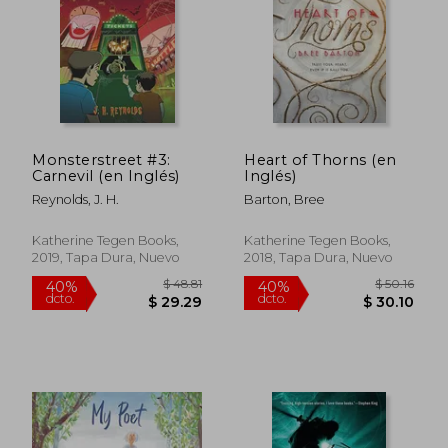
Monsterstreet #3:
Heart of Thorns (en
Carnevil (en Inglés)
Inglés)
$ 51.66
$ 36.
40%
40%
Reynolds, J. H.
Barton, Bree
dcto.
dcto.
$ 31.00
$ 22.
Katherine Tegen Books,
Katherine Tegen Books,
2019, Tapa Dura, Nuevo
2018, Tapa Dura, Nuevo