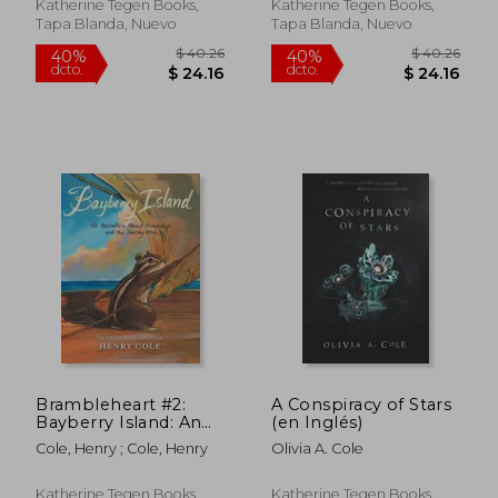
Katherine Tegen Books,
Katherine Tegen Books,
Tapa Blanda, Nuevo
Tapa Blanda, Nuevo
$ 52.86
$ 36
40%
45%
dcto.
dcto.
$ 31.72
$ 19.
Brambleheart #2:
A Conspiracy of Stars
Bayberry Island: An
(en Inglés)
Adventure About
Cole, Henry ; Cole, Henry
Olivia A. Cole
Friendship and the
Journey Home (en
Inglés)
Katherine Tegen Books,
Katherine Tegen Books,