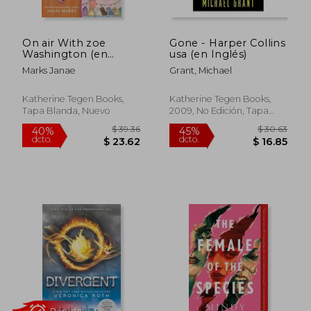
On air With zoe
Gone - Harper Collins
Washington (en
usa (en Inglés)
Inglés)
Marks Janae
Grant, Michael
Katherine Tegen Books,
Katherine Tegen Books,
Tapa Blanda, Nuevo
2009, No Edición, Tapa
Blanda, Nuevo
$ 39.36
$ 30.
40%
45%
dcto.
dcto.
$ 23.62
$ 16.