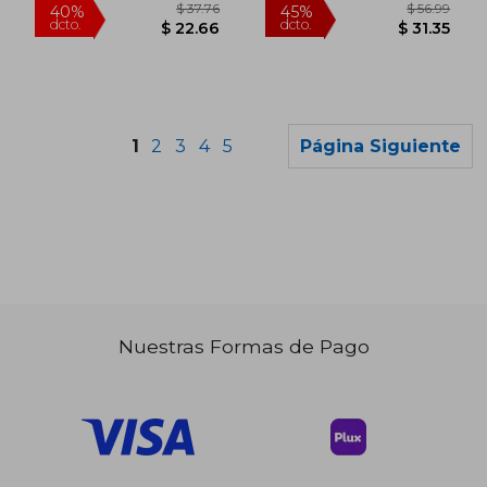
1
2
3
4
5
Página Siguiente
Nuestras Formas de Pago
$ 32.25
$ 36.
45%
45%
dcto.
dcto.
$ 17.74
$ 19.