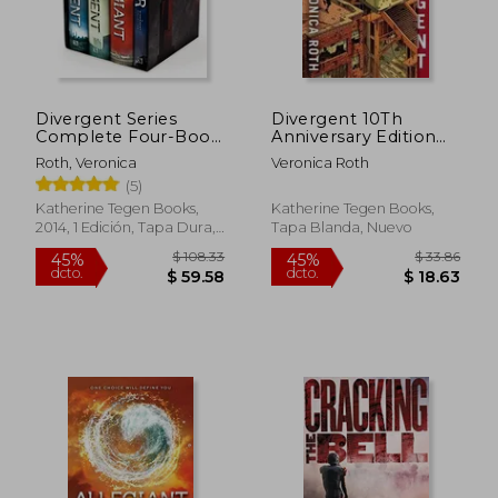
$ 33.78
$ 39.
45%
40%
dcto.
dcto.
$ 18.58
$ 23.
Divergent Series
Divergent 10Th
Complete Four-Book
Anniversary Edition
box set (en Inglés)
(Divergent Series, 1)
Roth, Veronica
Veronica Roth
(en Inglés)
(5)
Katherine Tegen Books,
Katherine Tegen Books,
2014, 1 Edición, Tapa Dura,
Tapa Blanda, Nuevo
Nuevo