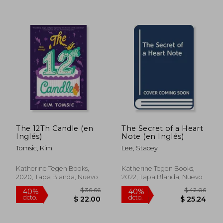
$ 50.16
$ 48.
40%
40%
The 12Th Candle (en
The Secret of a Heart
dcto.
dcto.
$ 30.10
$ 29.
Inglés)
Note (en Inglés)
Tomsic, Kim
Lee, Stacey
Katherine Tegen Books,
Katherine Tegen Books,
2020, Tapa Blanda, Nuevo
2022, Tapa Blanda, Nuevo