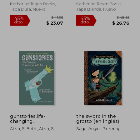
Katherine Tegen Books,
Katherine Tegen Books,
Tapa Dura, Nuevo
Tapa Blanda, Nuevo
$ 47.66
$ 40.
40%
45%
dcto.
dcto.
$ 28.60
$ 22.
gunstories,life-
the sword in the
changing
grotto (en Inglés)
experiences with
Atkin, S. Beth ; Atkin, S.
Sage, Angie ; Pickering,
guns (en Inglés)
Beth
Jimmy