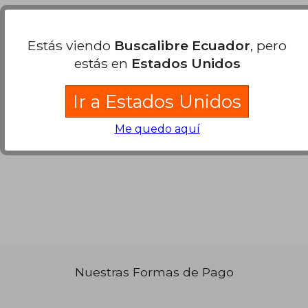
Michaelis
Minidicionário
Alemão (en
Estás viendo
Buscalibre Ecuador
, pero
Alfred Josef Keller
Portugués)
estás en
Estados Unidos
Melhoramentos, Tapa
Blanda, Nuevo
Ir a Estados Unidos
Me quedo aquí
$ 35.68
45%
dcto.
$ 19.63
Nuestras Formas de Pago