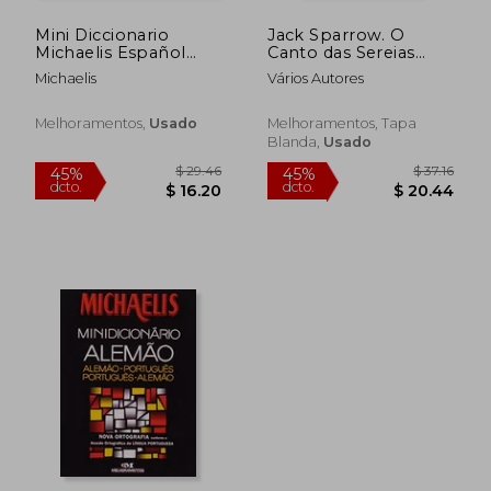
Mini Diccionario
Jack Sparrow. O
Michaelis Español
Canto das Sereias
Portugues Portugues
(em Portuguese do
Michaelis
Vários Autores
Brasil)
Melhoramentos,
Usado
Melhoramentos, Tapa
Blanda,
Usado
$ 29.46
$ 37
45%
45%
dcto.
dcto.
$ 16.20
$ 20.