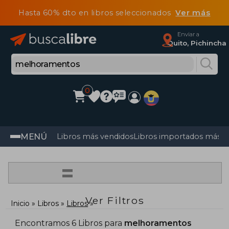
Hasta 60% dto en libros seleccionados
Ver más
Enviar a
Quito, Pichincha
0
MENÚ
Libros más vendidos
Libros importados más v
=
Ver Filtros
Inicio
Libros
Libros
Encontramos 6 Libros para
melhoramentos