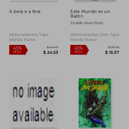
A bela e a fera
Este Mundo es un
Balón
Ziraldo Alves Pinto
Melhoramentos, Tapa
Melhoramentos, 2014, Tapa
Blanda, Nuevo
Blanda, Nuevo
$ 44.61
$ 27.
45%
45%
dcto.
dcto.
$ 24.53
$ 15.