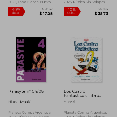
2022, Tapa Blanda, Nuevo
2025, Rústica Sin Solapas
Con S/cub., Nuevo
$ 47.69
$ 45.
40%
40%
dcto.
dcto.
$ 28.61
$ 27.
Parasyte nº 04/08
Los Cuatro
Fantásticos. Libro
oficial para colorea
Hitoshi Iwaaki
Marvel|
Planeta Comics Argentica,
Planeta Comics Argentica,
2023, Rústica Sin Solapas
2025, Rústica Sin Solapas,