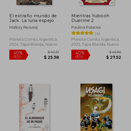
El extraño mundo de
Mientras Yubooh
Jack. La luna espejo
Duerme 2
Mallory Reaves|
Paulina Palacios
(4)
Planeta Comics Argentica,
Planeta Comics Argentica,
2024, Tapa Blanda, Nuevo
2023, Tapa Blanda, Nuevo
$ 42.31
$ 45.
40%
40%
dcto.
dcto.
$ 25.38
$ 27.