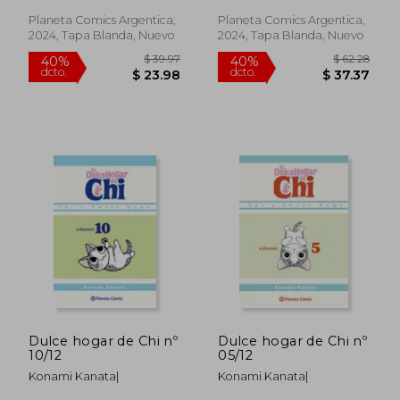
Planeta Comics Argentica,
Planeta Comics Argentica,
2024, Tapa Blanda, Nuevo
2024, Tapa Blanda, Nuevo
Dulce hogar de Chi nº
Dulce hogar de Chi nº
10/12
05/12
Konami Kanata|
Konami Kanata|
$ 43.34
$ 61
40%
40%
dcto.
dcto.