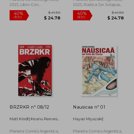
2023, Libro Con
2023, Rústica Sin Solapas
Sobrecubierta, Nuevo
Con S/cub., Nuevo
$ 39.48
$ 39.
40%
40%
dcto.
dcto.
$ 23.69
$ 23.
BRZRKR nº 08/12
Nausicaa nº 01
Matt Kindt| Keanu Reeves|
Hayao Miyazaki|
Ron Garney|
Planeta Comics Argentica,
Planeta Comics Argentica,