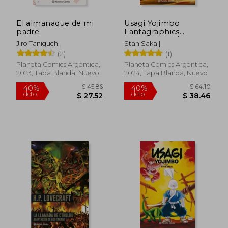
El almanaque de mi
Usagi Yojimbo
padre
Fantagraphics
Integral nº 01/02
Jiro Taniguchi
Stan Sakai|
(2)
(1)
Planeta Comics Argentica,
Planeta Comics Argentica,
2023, Tapa Blanda, Nuevo
2024, Tapa Blanda, Nuevo
$ 45.86
$ 64.
40%
40%
dcto.
dcto.
$ 27.52
$ 38.