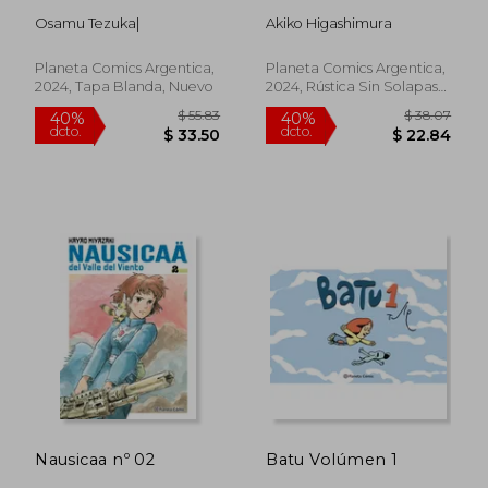
Osamu Tezuka|
Akiko Higashimura
Planeta Comics Argentica,
Planeta Comics Argentica,
2024, Tapa Blanda, Nuevo
2024, Rústica Sin Solapas
Con S/cub., Nuevo
$ 37.04
$ 41.
40%
40%
dcto.
dcto.
$ 22.22
$ 24.
Nausicaa nº 02
Batu Volúmen 1