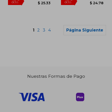
1
2
3
4
Página Siguiente
Nuestras Formas de Pago
$ 45.86
$ 39.
40%
40%
dcto.
dcto.
$ 27.52
$ 23.