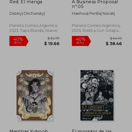
Red. El manga
A Business Proposal
nº 05
Disney| Dirchansky|
Haehwa| Perilla| Narak|
Planeta Comics Argentica,
Planeta Comics Argentica,
$ 41.30
$ 36.
2023, Tapa Blanda, Nuevo
2025, Rústica Con Solapas,
40%
45%
dcto.
dcto.
Nuevo
$ 24.78
$ 19.
Mientras Yubooh
El morador de las