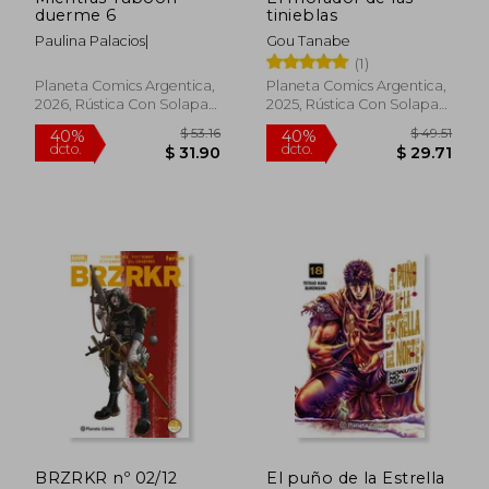
duerme 6
tinieblas
Paulina Palacios|
Gou Tanabe
(1)
Planeta Comics Argentica,
Planeta Comics Argentica,
2026, Rústica Con Solapas,
2025, Rústica Con Solapas,
Nuevo
Nuevo
$ 32.77
$ 64.
40%
40%
dcto.
dcto.
$ 19.66
$ 38.
BRZRKR nº 02/12
El puño de la Estrella