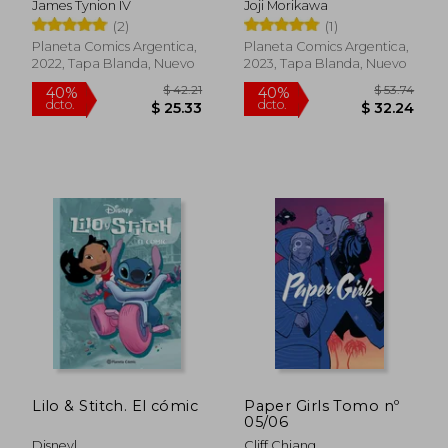
James Tynion IV
Joji Morikawa
(2)
(1)
Planeta Comics Argentica,
Planeta Comics Argentica,
2022, Tapa Blanda, Nuevo
2023, Tapa Blanda, Nuevo
$ 59.54
$ 38.
40%
40%
dcto.
dcto.
$ 35.73
$ 23.
Lilo & Stitch. El cómic
Paper Girls Tomo nº
05/06
Disney|
Cliff Chiang