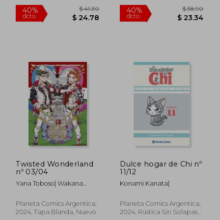
Con S/cub., Nuevo
Con S/cub., Nuevo
$ 28.47
$ 59.
40%
40%
dcto.
dcto.
$ 17.08
$ 35.
Twisted Wonderland
Dulce hogar de Chi nº
nº 03/04
11/12
Yana Toboso| Wakana
Konami Kanata|
Hadzuki| Sumire Kowono|
Planeta Comics Argentica,
Planeta Comics Argentica,
2024, Tapa Blanda, Nuevo
2024, Rústica Sin Solapas