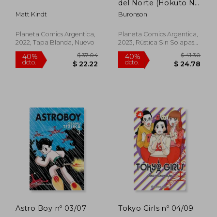
del Norte (Hokuto No
Ken) n
Matt Kindt
Buronson
Planeta Comics Argentica,
Planeta Comics Argentica,
2022, Tapa Blanda, Nuevo
2023, Rústica Sin Solapas
Con S/cub., Nuevo
$ 53.16
$ 49
40%
40%
dcto.
dcto.
$ 31.90
$ 29.
Astro Boy nº 03/07
Tokyo Girls nº 04/09