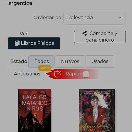
argentica
Ordenar por
Comparte y
Ver:
gana dinero
Libros Físicos
Estado:
Todos
Nuevos
Usados
Nuevo
Anticuarios
Rápido