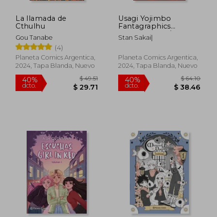
La llamada de
Usagi Yojimbo
Cthulhu
Fantagraphics
Integral nº 02/02
Gou Tanabe
Stan Sakai|
(4)
Planeta Comics Argentica,
Planeta Comics Argentica,
2024, Tapa Blanda, Nuevo
2024, Tapa Blanda, Nuevo
$ 49.51
$ 64.
40%
40%
dcto.
dcto.