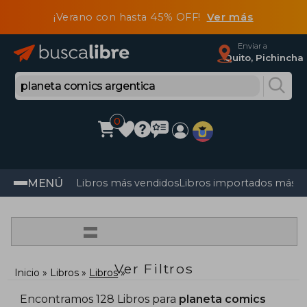
¡Verano con hasta 45% OFF!
Ver más
Enviar a
Quito, Pichincha
0
MENÚ
Libros más vendidos
Libros importados más v
=
Ver Filtros
Inicio
Libros
Libros
Encontramos 128 Libros para
planeta comics