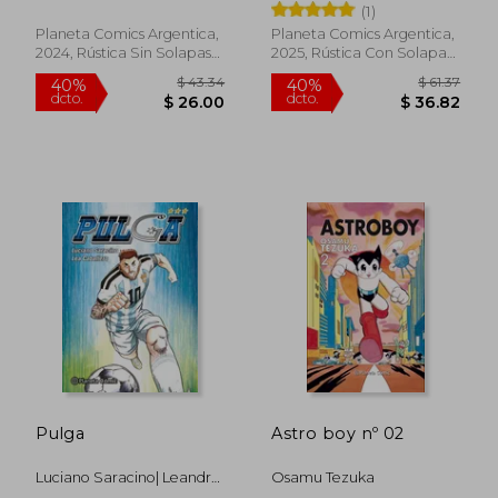
(1)
Planeta Comics Argentica,
Planeta Comics Argentica,
2024, Rústica Sin Solapas
2025, Rústica Con Solapas,
Con S/cub., Nuevo
Nuevo
$ 47.69
$ 33.
Pulga
Astro boy nº 02
40%
40%
dcto.
dcto.
$ 28.61
$ 20.
Luciano Saracino| Leandro
Osamu Tezuka
Caballero|