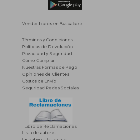
Vender Libros en Buscalibre
Términos y Condiciones
Políticas de Devolución
Privacidad y Seguridad
Cómo Comprar
Nuestras Formas de Pago
Opiniones de Clientes
Costos de Envío
Seguridad Redes Sociales
$ 42.21
$ 41.
40%
40%
Libro de Reclamaciones
dcto.
dcto.
$ 25.33
$ 24.
Lista de autores
Incentivo a la Lectura