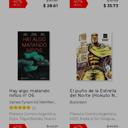
$ 41.30
$ 38.
40%
40%
dcto.
dcto.
$ 24.78
$ 23.
Hay algo matando
El puño de la Estrella
niños nº 06
del Norte (Hokuto No
Ken) n
James Tynion IV| Werther
Buronson
Dell'edera| Miquel Muerto|
(1)
Planeta Comics Argentica,
Planeta Comics Argentica,
2024, Tapa Blanda, Nuevo
2023, Rústica Sin Solapas
Con S/cub., Nuevo