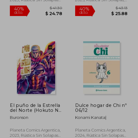
Con S/cub., Nuevo
Nuevo
$ 41.30
$ 41.
40%
40%
dcto.
dcto.
$ 24.78
$ 24.
El puño de la Estrella
Dulce hogar de Chi nº
del Norte (Hokuto No
06/12
Ken) n
Buronson
Konami Kanata|
Planeta Comics Argentica,
Planeta Comics Argentica,
2023, Rústica Sin Solapas
2024, Rústica Sin Solapas