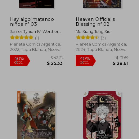
Hay algo matando
Heaven Official's
niños nº 03
Blessing nº 02
James Tynion IV| Werther
Mo Xiang Tong Xiu
Dell'edera|
(1)
(3)
Planeta Comics Argentica,
Planeta Comics Argentica,
2022, Tapa Blanda, Nuevo
2024, Tapa Blanda, Nuevo
$ 42.21
$ 47.
40%
40%
dcto.
dcto.
$ 25.33
$ 28.