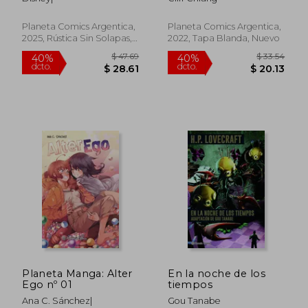
Planeta Comics Argentica,
Planeta Comics Argentica,
2025, Rústica Sin Solapas,
2022, Tapa Blanda, Nuevo
Nuevo
$ 42.21
$ 53.
40%
40%
dcto.
dcto.
$ 25.33
$ 32.
Planeta Manga: Alter
En la noche de los
Ego nº 01
tiempos
Ana C. Sánchez|
Gou Tanabe