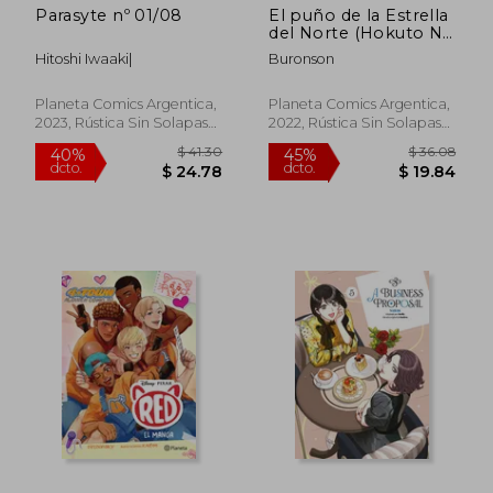
Parasyte nº 01/08
El puño de la Estrella
del Norte (Hokuto No
Ken) n
Hitoshi Iwaaki|
Buronson
$ 41.30
$ 41.
40%
40%
dcto.
dcto.
$ 24.78
$ 24.
Planeta Comics Argentica,
Planeta Comics Argentica,
2023, Rústica Sin Solapas
2022, Rústica Sin Solapas
Con S/cub., Nuevo
Con S/cub., Nuevo