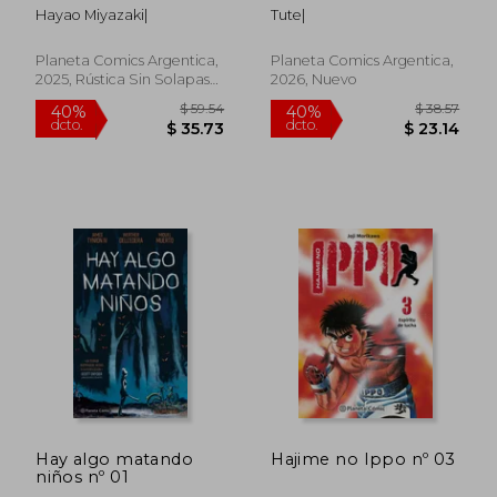
Hayao Miyazaki|
Tute|
Planeta Comics Argentica,
Planeta Comics Argentica,
2025, Rústica Sin Solapas
2026, Nuevo
Con S/cub., Nuevo
$ 55.83
$ 38.
40%
40%
dcto.
dcto.
$ 33.50
$ 22.
Hay algo matando
Hajime no Ippo nº 03
niños nº 01