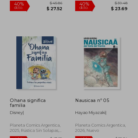
Con S/cub., Nuevo
$ 41.30
$ 43.
40%
40%
dcto.
dcto.
$ 24.78
$ 25.
Ohana significa
Nausicaa nº 05
familia
Disney|
Hayao Miyazaki|
Planeta Comics Argentica,
Planeta Comics Argentica,
2025, Rústica Sin Solapas,
2026, Nuevo
Nuevo