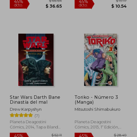
$ 46.77
$ 55
45%
45%
dcto.
dcto.
$ 25.72
$ 30.
Star Wars Darth Bane
Toriko - Número 3
Dinastía del mal
(Manga)
Drew Karpyshyn
Mitsutoshi Shimabukuro
(7)
Planeta Deagostini
Planeta Deagostini
Cómics, 2014, Tapa Blanda,
Cómics, 2013, 1º Edición,
Nuevo
Tapa Blanda, Nuevo