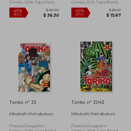
Cómics, 2016, Tapa Dura,
Cómics, 2015, Tapa Blanda,
Nuevo
Nuevo
$ 33.37
$ 33.
45%
45%
dcto.
dcto.
$ 18.36
$ 18.
Toriko nº 33
Toriko nº 31/43
Mitsutoshi Shimabukuro
Mitsutoshi Shimabukuro
Planeta Deagostini
Planeta Deagostini
Cómics, 2018, Tapa Blanda,
Cómics, 2018, Tapa Blanda,