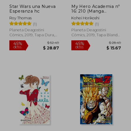
$ 18.48
$ 53.
Star Wars una Nueva
My Hero Academia nº
45%
45%
Esperanza hc
16: 210 (Manga
dcto.
dcto.
$ 10.16
$ 29.
Shonen)
Roy Thomas
Kohei Horikoshi
(1)
(1)
Planeta Deagostini
Planeta Deagostini
Cómics, 2019, Tapa Dura,
Cómics, 2019, Tapa Blanda,
Nuevo
Nuevo