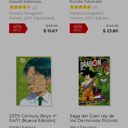
Masashi Kishimoto
Rumiko Takahashi
(2)
(7)
Planeta Deagostini
Planeta Deagostini
Cómics, 2017, Tapa Blanda,
Cómics, 2017, 1 Edición,
Nuevo
Tapa Blanda, Nuevo
$ 48.62
$ 36.
45%
45%
dcto.
dcto.
$ 26.74
$ 19.
20Th Century Boys nº
Saga del Gran rey de
04/11 (Nueva Edición)
los Demonios Piccolo
Naoki Urasawa
Akira Toriyama