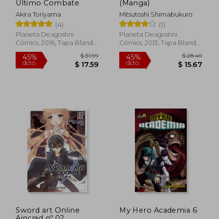
Último Combate
(Manga)
Akira Toriyama
Mitsutoshi Shimabukuro
(4)
(1)
Planeta Deagostini
Planeta Deagostini
Cómics, 2016, Tapa Blanda.
Cómics, 2013, Tapa Blanda,
Con Sobrecubierta, Nuevo
Nuevo
$ 28.49
$ 38.
45%
45%
dcto.
dcto.
$ 15.67
$ 20.
Sword art Online
My Hero Academia 6
Aincrad nº 02