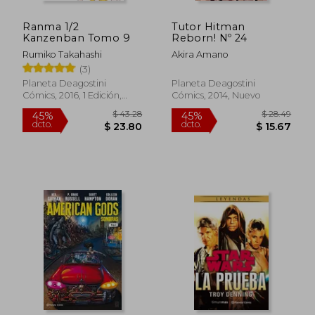
Ranma 1/2
Tutor Hitman
Kanzenban Tomo 9
Reborn! Nº 24
Rumiko Takahashi
Akira Amano
(3)
Planeta Deagostini
Planeta Deagostini
Cómics, 2016, 1 Edición,
Cómics, 2014, Nuevo
Tapa Blanda, Nuevo
$ 43.28
$ 28.
45%
45%
dcto.
dcto.