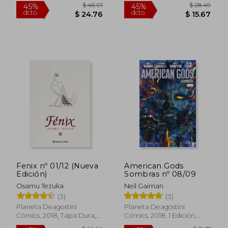
Nuevo
Nuevo
$ 28.49
$ 28.
45%
45%
dcto.
dcto.
$ 15.67
$ 15.
Fenix nº 01/12 (Nueva
American Gods
Edición)
Sombras nº 08/09
Osamu Tezuka
Neil Gaiman
(3)
(3)
Planeta Deagostini
Planeta Deagostini
Cómics, 2018, Tapa Dura,
Cómics, 2018, 1 Edición,
Nuevo
Tapa Blanda, Nuevo