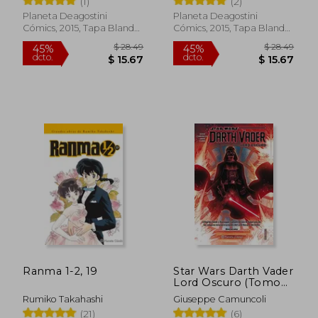
(1)
(2)
Planeta Deagostini
Planeta Deagostini
Cómics, 2015, Tapa Blanda,
Cómics, 2015, Tapa Blanda,
Nuevo
Nuevo
Ranma 1-2, 19
Star Wars Darth Vader
Lord Oscuro (Tomo
Recopilatorio) nº 01
Rumiko Takahashi
Giuseppe Camuncoli
$ 29.27
$ 36.
45%
45%
(21)
(6)
dcto.
dcto.