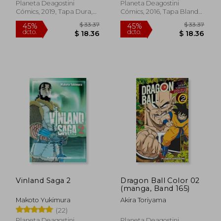
Planeta Deagostini
Planeta Deagostini
$ 28.49
$ 28.
Cómics, 2019, Tapa Dura,
Cómics, 2016, Tapa Blanda,
45%
45%
dcto.
dcto.
Nuevo
Nuevo
$ 15.67
$ 15.
Vinland Saga 2
Dragon Ball Color 02
(manga, Band 165)
Makoto Yukimura
Akira Toriyama
(22)
Planeta Deagostini
Planeta Deagostini