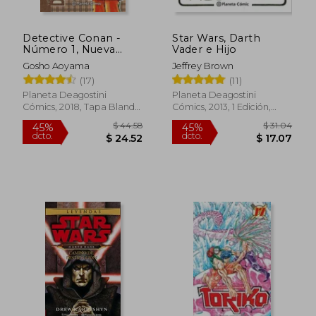
Detective Conan -
Star Wars, Darth
Número 1, Nueva
Vader e Hijo
Edición Especial
Gosho Aoyama
Jeffrey Brown
(Manga Manía)
(17)
(11)
Planeta Deagostini
Planeta Deagostini
Cómics, 2018, Tapa Blanda,
Cómics, 2013, 1 Edición,
Usado
Tapa Dura, Nuevo
$ 44.58
$ 31.
45%
45%
dcto.
dcto.
$ 24.52
$ 17.