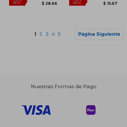
1
2
3
4
5
Página Siguiente
Nuestras Formas de Pago
$ 45.01
$ 28.
45%
45%
dcto.
dcto.
$ 24.76
$ 15.