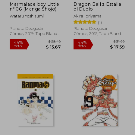
Marmalade boy Little
Dragon Ball z Estalla
nº 06 (Manga Shojo)
el Duelo
Wataru Yoshizumi
Akira Toriyama
$ 52.49
$ 28.
45%
45%
(1)
dcto.
dcto.
$ 28.87
$ 15.
Planeta Deagostini
Planeta Deagostini
Cómics, 2019, Tapa Blanda,
Cómics, 2015, Tapa Blanda,
Nuevo
Nuevo