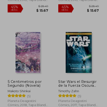
Nuevo
Nuevo
$ 36.26
$ 36.
45%
45%
dcto.
dcto.
$ 19.94
$ 19.
5 Centimetros por
Star Wars el Resurgir
Segundo (Novela)
de la Fuerza Oscura
(Novela)
Makoto Shinkai
Timothy Zahn
(5)
(5)
Planeta Deagostini
Planeta Deagostini
Cómics, 2018, Tapa Blanda,
Cómics, 2017, Tapa Blanda,