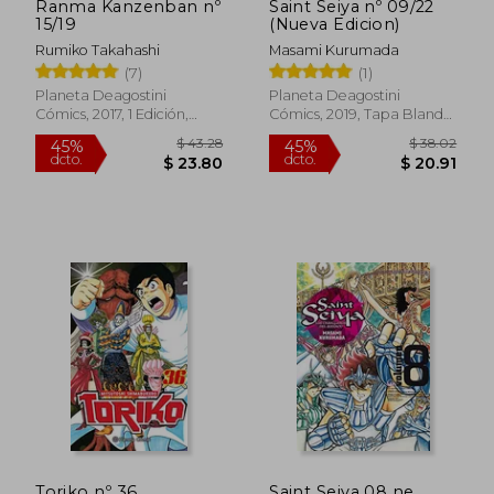
Ranma Kanzenban nº
Saint Seiya nº 09/22
15/19
(Nueva Edicion)
Rumiko Takahashi
Masami Kurumada
(7)
(1)
Planeta Deagostini
Planeta Deagostini
$ 28.49
$ 31
Cómics, 2017, 1 Edición,
Cómics, 2019, Tapa Blanda,
45%
45%
dcto.
dcto.
Tapa Blanda, Nuevo
Nuevo
$ 15.67
$ 17.
Toriko nº 36
Saint Seiya 08 ne