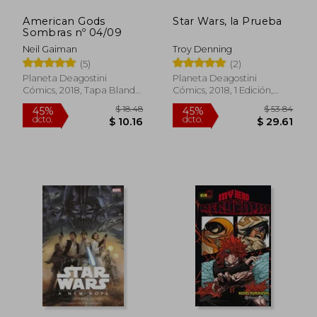
$ 23.80
$ 15.
American Gods
Star Wars, la Prueba
Sombras nº 04/09
Neil Gaiman
Troy Denning
(5)
(2)
Planeta Deagostini
Planeta Deagostini
Cómics, 2018, Tapa Blanda,
Cómics, 2018, 1 Edición,
Nuevo
Tapa Blanda, Nuevo