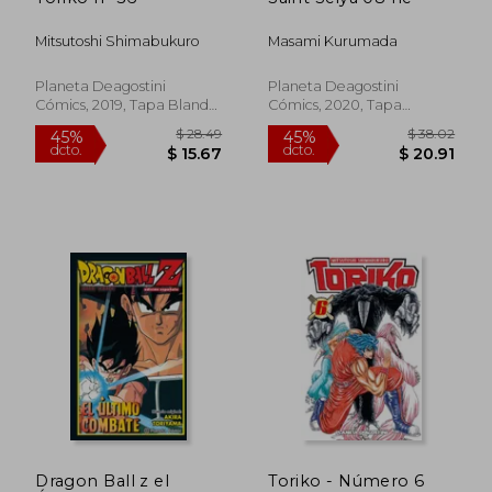
Mitsutoshi Shimabukuro
Masami Kurumada
Planeta Deagostini
Planeta Deagostini
Cómics, 2019, Tapa Blanda,
Cómics, 2020, Tapa
Nuevo
Blanda, Nuevo
$ 43.28
$ 38.
45%
45%
dcto.
dcto.
$ 23.80
$ 20.
Dragon Ball z el
Toriko - Número 6