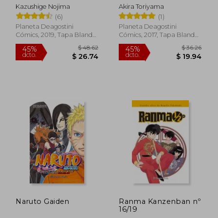
Kazushige Nojima
Akira Toriyama
(6)
(1)
Planeta Deagostini
Planeta Deagostini
Cómics, 2019, Tapa Blanda,
Cómics, 2017, Tapa Blanda,
Nuevo
Nuevo
$ 30.23
$ 28.
45%
45%
dcto.
dcto.
$ 16.62
$ 15.
Naruto Gaiden
Ranma Kanzenban nº
16/19