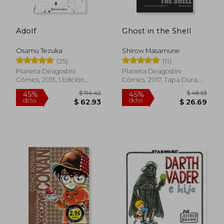
Adolf
Ghost in the Shell
Osamu Tezuka
Shirow Masamune
(25)
(11)
Planeta Deagostini
Planeta Deagostini
Cómics, 2013, 1 Edición,
Cómics, 2017, Tapa Dura,
Tapa Dura, Nuevo
Nuevo
$ 114.42
$ 48.
45%
45%
dcto.
dcto.
$ 62.93
$ 26.