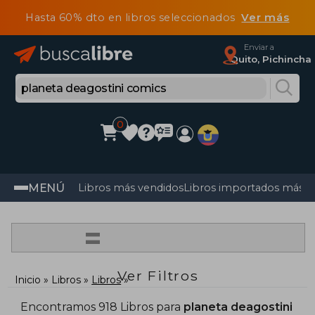
Hasta 60% dto en libros seleccionados
Ver más
Enviar a
Quito, Pichincha
0
MENÚ
Libros más vendidos
Libros importados más v
=
Ver Filtros
Inicio
Libros
Libros
Encontramos 918 Libros para
planeta deagostini