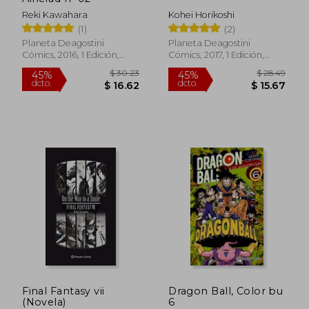
Reki Kawahara
Kohei Horikoshi
(1)
(2)
Planeta Deagostini
Planeta Deagostini
Cómics, 2016, 1 Edición,
Cómics, 2017, 1 Edición,
Tapa Blanda. Con
Tapa Blanda, Nuevo
Sobrecubierta, Nuevo
$ 31.99
$ 28.
45%
45%
dcto.
dcto.
$ 17.59
$ 15.
Final Fantasy vii
Dragon Ball, Color bu
(Novela)
6