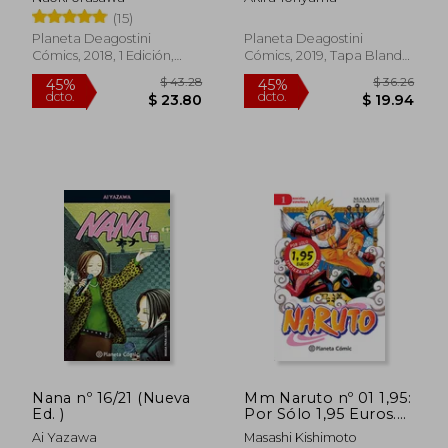
(15)
Planeta Deagostini
Planeta Deagostini
Cómics, 2018, 1 Edición,
Cómics, 2019, Tapa Blanda,
Tapa Blanda, Nuevo
Nuevo
$ 28.49
$ 43.
45%
45%
dcto.
dcto.
$ 15.67
$ 23.
Nana nº 16/21 (Nueva
Mm Naruto nº 01 1,95:
Ed. )
Por Sólo 1,95 Euros.
Empieza tu Serie: 2
Ai Yazawa
Masashi Kishimoto
(Manga Manía) -