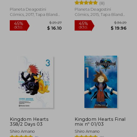
(8)
Masashi Kishimoto -
Libro Físico
Planeta Deagostini
Planeta Deagostini
Cómics, 2017, Tapa Blanda,
Cómics, 2015, Tapa Blanda,
Nuevo
Usado
$ 43.28
$ 36.
Kingdom Hearts
Kingdom Hearts Final
45%
45%
358/2 Days 03
mix nº 01/03
dcto.
dcto.
$ 23.80
$ 19.
Shiro Amano
Shiro Amano