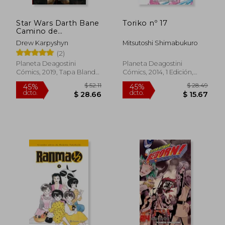
Star Wars Darth Bane
Toriko nº 17
Camino de
Destrucciï¿ ½N
Drew Karpyshyn
Mitsutoshi Shimabukuro
(Novela)
(2)
Planeta Deagostini
Planeta Deagostini
Cómics, 2019, Tapa Blanda,
Cómics, 2014, 1 Edición,
Nuevo
Tapa Blanda. Con
Sobrecubierta, Nuevo
$ 52.11
$ 28.
45%
45%
dcto.
dcto.
$ 28.66
$ 15.