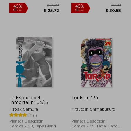
Nuevo
Nuevo
$ 66.00
$ 28.
45%
45%
dcto.
dcto.
$ 36.30
$ 15.
La Espada del
Toriko nº 34
Inmortal nº 05/15
Hiroaki Samura
Mitsutoshi Shimabukuro
(1)
Planeta Deagostini
Planeta Deagostini
Cómics, 2018, Tapa Blanda,
Cómics, 2019, Tapa Blanda,