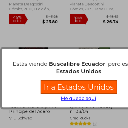
$ 16.10
$ 19.
Planeta Deagostini
Planeta Deagostini
Cómics, 2018, 1 Edición,
Cómics, 2019, Tapa Dura,
Tapa Blanda, Nuevo
Nuevo
Estás viendo
Buscalibre Ecuador
, pero e
Estados Unidos
Ir a Estados Unidos
Me quedo aquí
Sombras de Magia: El
Queen and Country
Príncipe del Acero
nº 03/04
V. E. Schwab
Greg Rucka
(2)