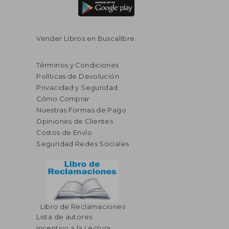
Vender Libros en Buscalibre
Términos y Condiciones
Políticas de Devolución
Privacidad y Seguridad
Cómo Comprar
Nuestras Formas de Pago
Opiniones de Clientes
Costos de Envío
Seguridad Redes Sociales
$ 52.11
$ 28.
45%
45%
Libro de Reclamaciones
dcto.
dcto.
$ 28.66
$ 15.
Lista de autores
Incentivo a la Lectura