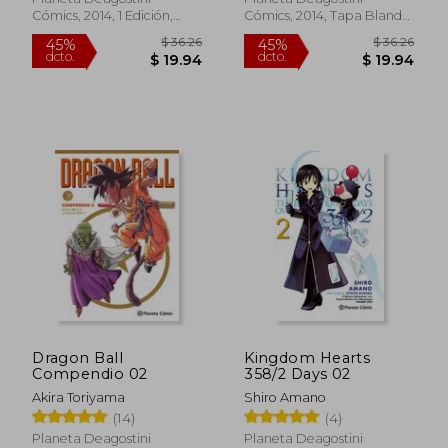
Cómics, 2014, 1 Edición,
Cómics, 2014, Tapa Blanda,
Tapa Blanda, Nuevo
Nuevo
$ 43.28
$ 48.
45%
45%
dcto.
dcto.
$ 23.80
$ 26.
Dragon Ball
Kingdom Hearts
Compendio 02
358/2 Days 02
Akira Toriyama
Shiro Amano
(14)
(4)
Planeta Deagostini
Planeta Deagostini