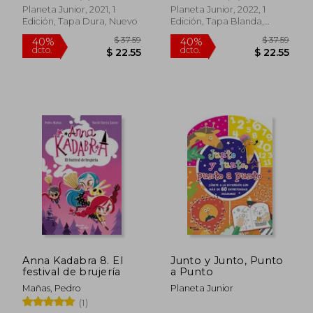
Planeta Junior, 2021, 1
Planeta Junior, 2022, 1
Edición, Tapa Dura, Nuevo
Edición, Tapa Blanda,
Nuevo
$ 27.54
$ 22.
45%
45%
dcto.
dcto.
$ 15.15
$ 12.
Anna Kadabra 8. El
Junto y Junto, Punto
festival de brujería
a Punto
Mañas, Pedro
Planeta Junior
(1)