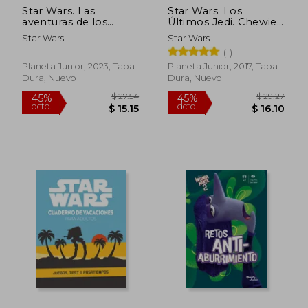
Star Wars. Las
Star Wars. Los
aventuras de los
Últimos Jedi. Chewie
jóvenes Jedi. La
y los Porgs
Star Wars
Star Wars
misión de Yoda
(1)
Planeta Junior, 2023, Tapa
Planeta Junior, 2017, Tapa
Dura, Nuevo
Dura, Nuevo
$ 27.54
$ 29.
45%
45%
dcto.
dcto.
$ 15.15
$ 16.