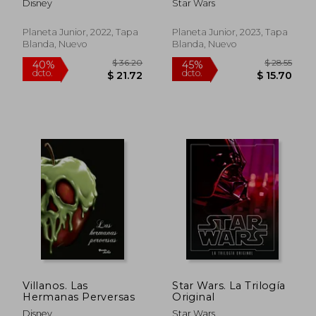
Disney
Star Wars
Planeta Junior, 2022, Tapa
Planeta Junior, 2023, Tapa
Blanda, Nuevo
Blanda, Nuevo
$ 30.00
$ 39.
45%
45%
dcto.
dcto.
$ 16.50
$ 21.
Villanos. Las
Star Wars. La Trilogía
Hermanas Perversas
Original
Disney
Star Wars