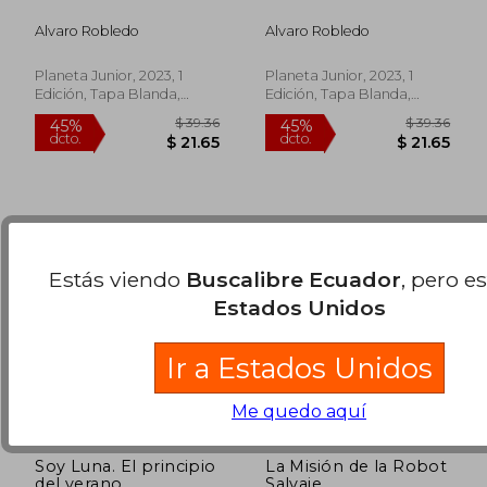
Alvaro Robledo
Alvaro Robledo
Planeta Junior, 2023, 1
Planeta Junior, 2023, 1
Edición, Tapa Blanda,
Edición, Tapa Blanda,
Nuevo
Nuevo
Estás viendo
Buscalibre Ecuador
, pero e
Estados Unidos
Ir a Estados Unidos
Me quedo aquí
Soy Luna. El principio
La Misión de la Robot
del verano
Salvaje
$ 31.04
$ 67.