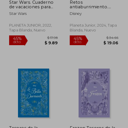
Star Wars. Cuaderno
Retos
de vacaciones para
antiaburrimiento.
adultos
Intensamente 2
Star Wars
Disney
PLANETA JUNIOR, 2022,
Planeta Junior, 2024, Tapa
Tapa Blanda, Nuevo
Blanda, Nuevo
$ 17.98
$ 34.
Tesoros de la
Frozen Tesoros de la