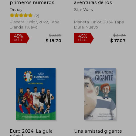
primeros números
aventuras de los
jóvenes Jedi. Entreno
Disney
Star Wars
$ 33.25
$ 33.
Jedi
45%
45%
(2)
dcto.
dcto.
$ 18.29
$ 18.
Planeta Junior, 2022, Tapa
Planeta Junior, 2024, Tapa
Blanda, Nuevo
Dura, Nuevo
Euro 2024. La guía
Una amistad gigante
oficial