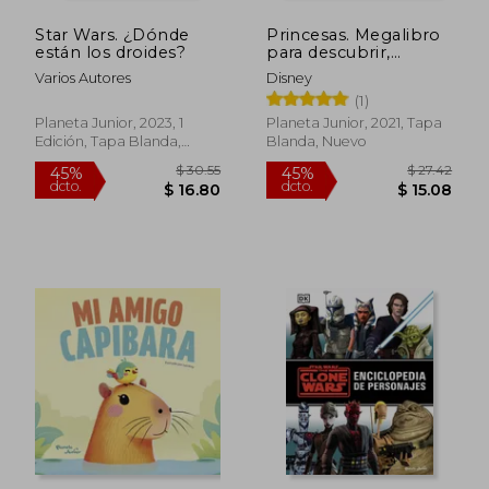
Star Wars. ¿Dónde
Princesas. Megalibro
están los droides?
para descubrir,
imaginar y crear
Varios Autores
Disney
(1)
Planeta Junior, 2023, 1
Planeta Junior, 2021, Tapa
Edición, Tapa Blanda,
Blanda, Nuevo
Nuevo
$ 30.55
$ 27.
45%
45%
dcto.
dcto.
$ 16.80
$ 15.