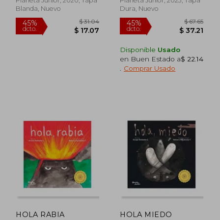
Planeta Junior, 2020, Tapa
Planeta Junior, 2023, Tapa
Blanda, Nuevo
Dura, Nuevo
Disponible
Usado
en Buen Estado a
$ 22.14
.
Comprar Usado
$ 45.00
$ 64.
45%
45%
dcto.
dcto.
$ 24.75
$ 35.
HOLA RABIA
HOLA MIEDO