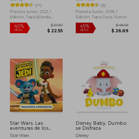
(17)
(6)
Planeta Junior, 2021, 1
Planeta Junior, 2018, 1
Edición, Tapa Blanda,
Edición, Tapa Dura, Nuevo
Nuevo
$ 42.65
$ 38.
45%
45%
dcto.
dcto.
$ 23.46
$ 21.
Star Wars. Las
Disney Baby. Dumbo
aventuras de los
se Disfraza
jóvenes Jedi.
Star Wars
Disney
Pequeños aprendices