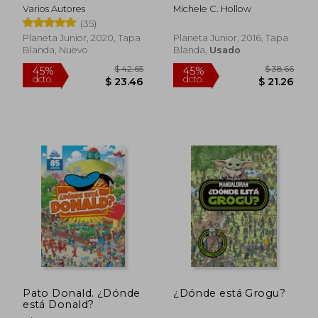
Varios Autores
Michele C. Hollow
(35)
Planeta Junior, 2020, Tapa
Planeta Junior, 2016, Tapa
Blanda, Nuevo
Blanda,
Usado
$ 39.36
$ 39.
45%
45%
dcto.
dcto.
$ 21.65
$ 21.
Pato Donald. ¿Dónde
¿Dónde está Grogu?
está Donald?