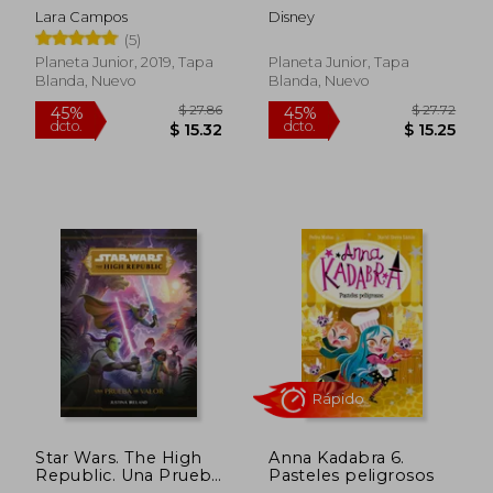
Dipper y Mabel
Lara Campos
Disney
(5)
Planeta Junior, 2019, Tapa
Planeta Junior, Tapa
Blanda, Nuevo
Blanda, Nuevo
$ 39.78
$ 30.
45%
40%
dcto.
dcto.
$ 21.88
$ 18.
Star Wars. The High
Anna Kadabra 6.
Republic. Una Prueba
Pasteles peligrosos
de Valor