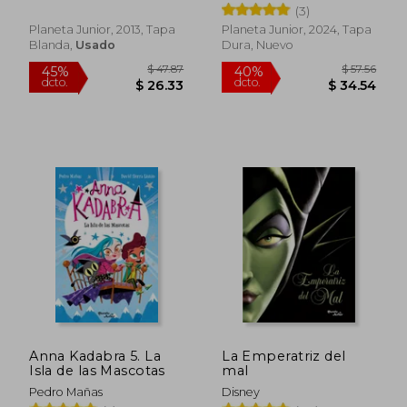
(3)
Planeta Junior, 2013, Tapa
Planeta Junior, 2024, Tapa
Blanda,
Usado
Dura, Nuevo
$ 33.99
$ 32.
45%
45%
dcto.
dcto.
$ 18.70
$ 18.
Anna Kadabra 5. La
La Emperatriz del
Isla de las Mascotas
mal
Pedro Mañas
Disney