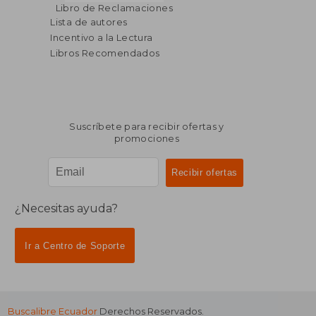
$ 40.77
$ 24.
45%
45%
Libro de Reclamaciones
dcto.
dcto.
$ 22.42
$ 13.
Lista de autores
Incentivo a la Lectura
Libros Recomendados
Suscríbete para recibir ofertas y
promociones
¿Necesitas ayuda?
Ir a Centro de Soporte
Buscalibre Ecuador
Derechos Reservados.