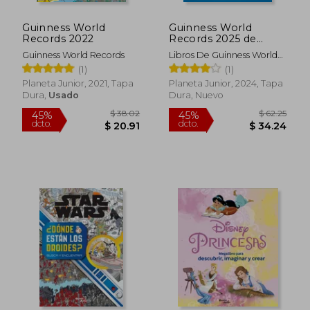
Guinness World
Guinness World
Records 2022
Records 2025 de
Guinness World
Guinness World Records
Libros De Guinness World
Records(Planeta
Records
(1)
(1)
Junior)
Planeta Junior, 2021, Tapa
Planeta Junior, 2024, Tapa
Dura,
Usado
Dura, Nuevo
$ 38.02
$ 62.
45%
45%
dcto.
dcto.
$ 20.91
$ 34.