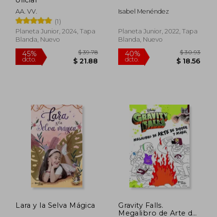
AA. VV.
Isabel Menéndez
(1)
Planeta Junior, 2024, Tapa
Planeta Junior, 2022, Tapa
$ 33.99
$ 31.
45%
45%
Blanda, Nuevo
Blanda, Nuevo
dcto.
dcto.
$ 18.70
$ 17.
Lara y la Selva Mágica
Gravity Falls.
Megalibro de Arte de