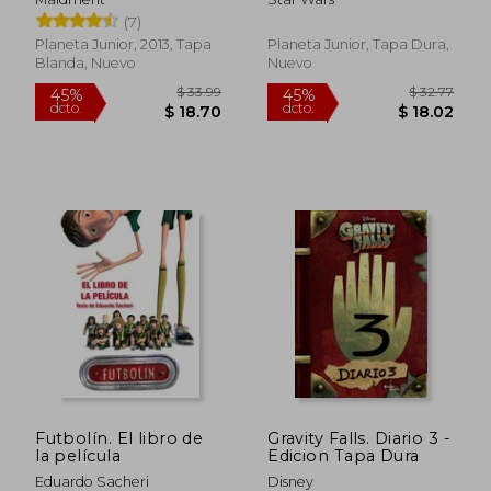
Rápido
Mandaloriano?
(7)
Planeta Junior, 2013, Tapa
Planeta Junior, Tapa Dura,
Blanda, Nuevo
Nuevo
$ 36.85
$ 22.
45%
50%
dcto.
dcto.
$ 20.27
$ 11.
Futbolín. El libro de
Gravity Falls. Diario 3 -
la película
Edicion Tapa Dura
Eduardo Sacheri
Disney