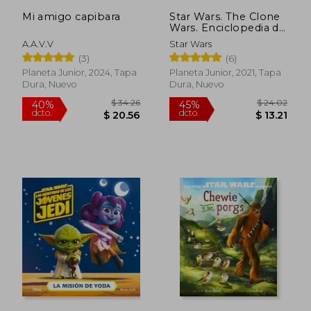
Mi amigo capibara
Star Wars. The Clone
Wars. Enciclopedia de
Personajes
A.A.V.V
Star Wars
(3)
(6)
Planeta Junior, 2024, Tapa
Planeta Junior, 2021, Tapa
Dura, Nuevo
Dura, Nuevo
$ 34.26
$ 24.
40%
45%
dcto.
dcto.
$ 20.56
$ 13.