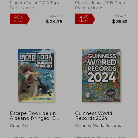
Planeta Junior, 2025, Tapa
Planeta Junior, 2019, Tapa
Dura, Nuevo
Blanda, Nuevo
$ 60.70
$ 33.
Escape Book de un
Guinness World
40%
45%
dcto.
dcto.
Aldeano Pringao. El
Records 2024
$ 36.42
$ 18.
Megatemplo Maldito
Cube Kid
Guinness World Records