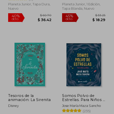
Planeta Junior, Tapa Dura,
Planeta Junior, 1 Edición,
Nuevo
Tapa Blanda, Nuevo
$ 38.09
$ 37.
45%
40%
dcto.
dcto.
$ 20.95
$ 22.
Tesoros de la
Somos Polvo de
animación: La Sirenita
Estrellas. Para Niños y
Niñas
Disney
Jose María Maza Sancho
(235)