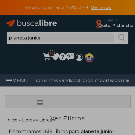
¡Verano con hasta 45% OFF!
Ver más
Enviar a
Quito, Pichincha
0
MENÚ
Libros más vendidos
Libros importados más v
=
Ver Filtros
Inicio
Libros
Libros
Encontramos 1.616 Libros para
planeta junior