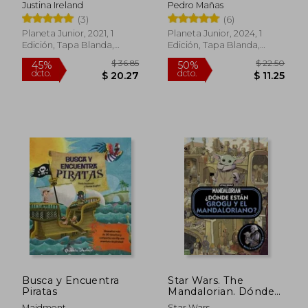
Justina Ireland
Pedro Mañas
(3)
(6)
Planeta Junior, 2021, 1
Planeta Junior, 2024, 1
Edición, Tapa Blanda,
Edición, Tapa Blanda,
Nuevo
Nuevo
$ 27.86
$ 27.
45%
45%
dcto.
dcto.
$ 15.32
$ 15.
Busca y Encuentra
Star Wars. The
Piratas
Mandalorian. Dónde
Están Grogu y el
Maidment
Star Wars