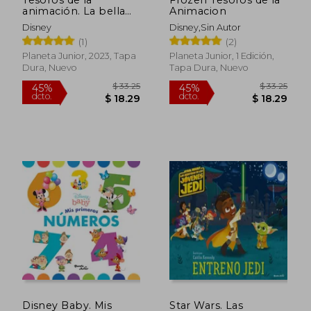
45%
45%
dcto.
dcto.
animación. La bella
Animacion
$ 9.89
$ 19.
durmiente
Disney
Disney,Sin Autor
(1)
(2)
Planeta Junior, 2023, Tapa
Planeta Junior, 1 Edición,
Dura, Nuevo
Tapa Dura, Nuevo
Disney Baby. Mis
Star Wars. Las