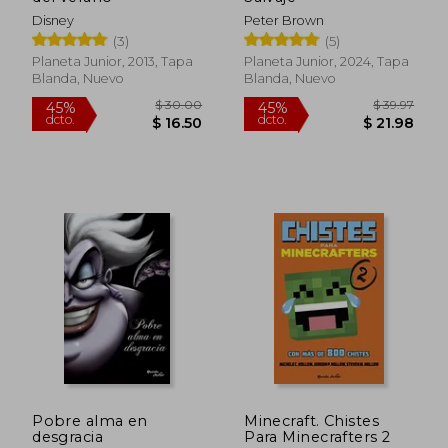
45%
45%
dcto.
dcto.
$ 17.07
$ 37.
Disney
Peter Brown
(3)
(5)
Planeta Junior, 2013, Tapa
Planeta Junior, 2024, Tapa
Blanda, Nuevo
Blanda, Nuevo
Pobre alma en
Minecraft. Chistes
desgracia
Para Minecrafters 2