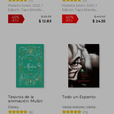
(3)
(3)
Planeta Junior, 2022, 1
Planeta Junior, 2023, 1
Edición, Tapa Blanda,
Edición, Tapa Blanda,
Nuevo
Nuevo
$ 37.59
$ 48.
40%
45%
dcto.
dcto.
$ 22.55
$ 26.
Tesoros de la
Todo un Espanto
animación: Mulán
Disney
Varios Autores; Varios
Autores
(8)
(15)