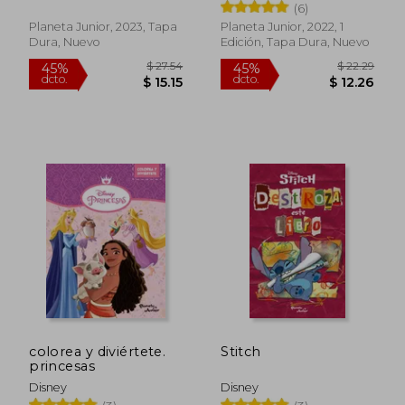
(6)
Planeta Junior, 2023, Tapa
Planeta Junior, 2022, 1
Dura, Nuevo
Edición, Tapa Dura, Nuevo
$ 36.20
$ 28.
40%
45%
dcto.
dcto.
$ 21.72
$ 15.
colorea y diviértete.
Stitch
princesas
Disney
Disney