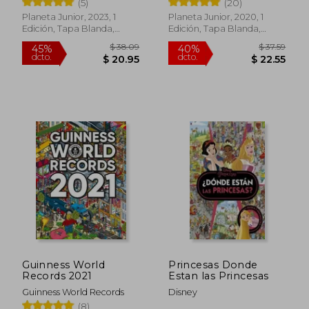
(5)
(20)
Planeta Junior, 2023, 1
Planeta Junior, 2020, 1
Edición, Tapa Blanda,
Edición, Tapa Blanda,
Nuevo
Nuevo
$ 47.87
$ 57
45%
40%
dcto.
dcto.
$ 26.33
$ 34.
Guinness World
Princesas Donde
Records 2021
Estan las Princesas
Guinness World Records
Disney
(8)