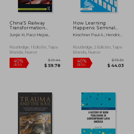
China’S Railway
How Learning
$ 317.66
$ 134.
45%
40%
Transformation
Happens: Seminal
dcto.
dcto.
$ 174.71
$ 80.
(Routledge Research
Works in Educational
Junjie Xi; Paco Mejias
Kirschner Paul A.; Hendrick
in Planning and
Psychology and What
Villatoro
Carl
Urban Design) (en
They Mean in Practice
Inglés)
(en Inglés)
Routledge, 1 Edición, Tapa
Routledge, 2 Edición, Tapa
Blanda, Nuevo
Blanda, Nuevo