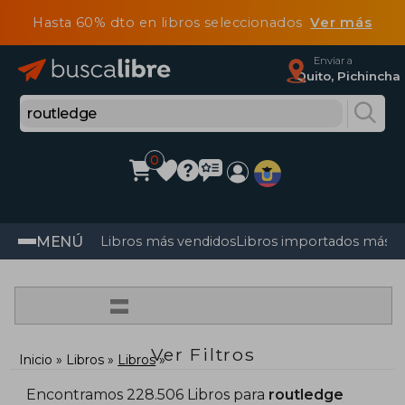
Hasta 60% dto en libros seleccionados
Ver más
Enviar a
Quito, Pichincha
0
MENÚ
Libros más vendidos
Libros importados más v
=
Ver Filtros
Inicio
Libros
Libros
Encontramos 228.506 Libros para
routledge