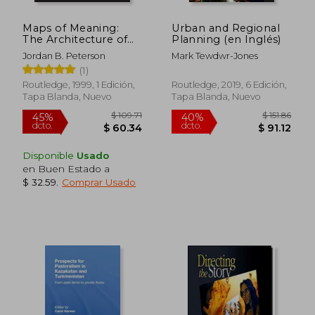
Maps of Meaning:
Urban and Regional
The Architecture of
Planning (en Inglés)
Belief (en Inglés)
Jordan B. Peterson
Mark Tewdwr-Jones
(1)
Routledge, 1999, 1 Edición,
Routledge, 2019, 6 Edición,
Tapa Blanda, Nuevo
Tapa Blanda, Nuevo
Disponible
Usado
en Buen Estado a
$ 32.59
.
Comprar Usado
$ 109.71
$ 151
45%
40%
dcto.
dcto.
$ 60.34
$ 91.