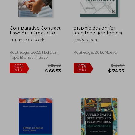
$ 160.17
$ 90.
45%
40%
dcto.
dcto.
$ 88.09
$ 54.
Comparative Contract
graphic design for
Law: An Introduction
architects (en Inglés)
(en Inglés)
Ermanno Calzolaio
Lewis, Karen
Routledge, 2022, 1 Edición,
Routledge, 2013, Nuevo
Tapa Blanda, Nuevo