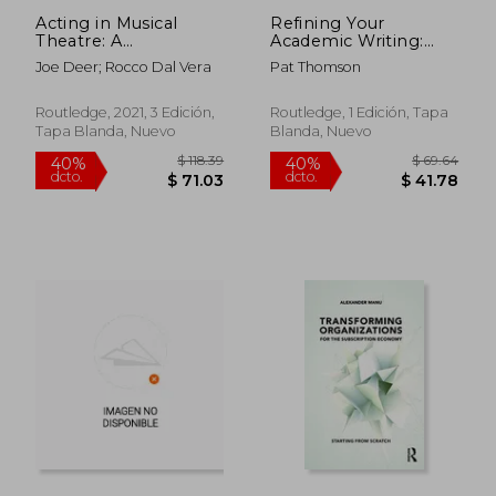
Acting in Musical
Refining Your
Theatre: A
Academic Writing:
Comprehensive
Strategies for
Joe Deer; Rocco Dal Vera
Pat Thomson
Course (en Inglés)
Reading, Revising and
Rewriting (Insider
Guides to Success in
Routledge, 2021, 3 Edición,
Routledge, 1 Edición, Tapa
Academia) (en Inglés)
Tapa Blanda, Nuevo
Blanda, Nuevo
$ 94.64
$ 108.
40%
40%
dcto.
dcto.
$ 56.78
$ 65.