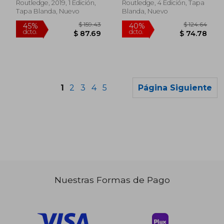
Inglés)
Routledge, 2019, 1 Edición,
Routledge, 4 Edición, Tapa
Mcdonnell
Tapa Blanda, Nuevo
Blanda, Nuevo
1
2
3
4
5
Página Siguiente
Nuestras Formas de Pago
$ 108.39
$ 82.
40%
40%
dcto.
dcto.
$ 65.03
$ 49.