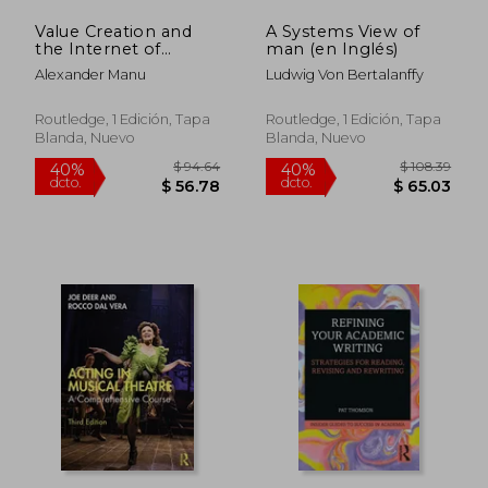
Value Creation and
A Systems View of
the Internet of
man (en Inglés)
Things (en Inglés)
Alexander Manu
Ludwig Von Bertalanffy
Routledge, 1 Edición, Tapa
Routledge, 1 Edición, Tapa
Blanda, Nuevo
Blanda, Nuevo
$ 435.10
$ 103.
45%
40%
dcto.
dcto.
$ 239.30
$ 62.