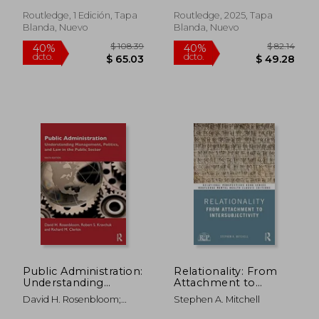
(Routledge Advances
Guidebook for
in Theatre &
Innovation (en
Routledge, 1 Edición, Tapa
Routledge, 2025, Tapa
Performance Studies)
Inglés)
Blanda, Nuevo
Blanda, Nuevo
(en Inglés)
$ 186.82
$ 108.
45%
40%
dcto.
dcto.
$ 102.75
$ 65.
Public Administration:
Relationality: From
Understanding
Attachment to
Management,
Intersubjectivity
David H. Rosenbloom;
Stephen A. Mitchell
Politics, and law in
(Relational
Robert S. Kravchuk;
the Public Sector (en
Perspectives Book