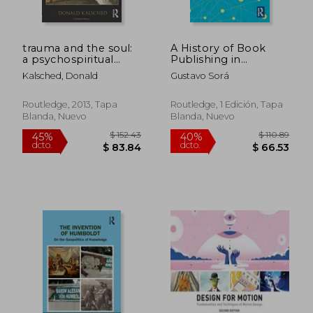
trauma and the soul:
A History of Book
a psychospiritual
Publishing in
approach to human
Contemporary Latin
Kalsched, Donald
Gustavo Sorá
development and its
America (Routledge
$ 99.64
$ 73.
40%
40%
interruption (en
Studies in Global
dcto.
dcto.
$ 59.78
$ 44.
Inglés)
Latin America) (en
Routledge, 2013, Tapa
Routledge, 1 Edición, Tapa
Inglés)
Blanda, Nuevo
Blanda, Nuevo