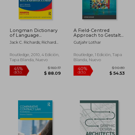
Longman Dictionary
A Field-Centred
of Language
Approach to Gestalt
Teaching and Applied
Therapy (The Gestalt
Jack C. Richards; Richard
Gutjahr Lothar
Linguistics (en Inglés)
Therapy Book Series)
W. Schmidt
(en Inglés)
Routledge, 2010, 4 Edición,
Routledge, 1 Edición, Tapa
Tapa Blanda, Nuevo
Blanda, Nuevo