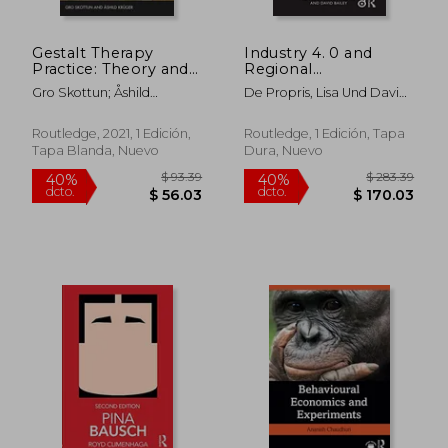
Gestalt Therapy
Industry 4. 0 and
Practice: Theory and
Regional
Experiential Learning
Transformations
Gro Skottun; Åshild
De Propris, Lisa Und David
(The Gestalt Therapy
(Regions and Cities)
Kr&Uuml;Ger
Bailey:
Book Series) (en
(en Inglés)
Inglés)
Routledge, 2021, 1 Edición,
Routledge, 1 Edición, Tapa
Tapa Blanda, Nuevo
Dura, Nuevo
$ 102.14
$ 153.
40%
45%
dcto.
dcto.
$ 61.28
$ 84.