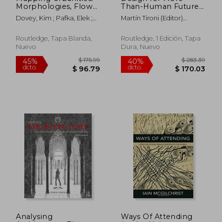
$ 93.39
$ 174.
40%
45%
Morphologies, Flows,
Than-Human Futures:
dcto.
dcto.
$ 56.03
$ 95.
Possibilities (en
Towards Post-
Dovey, Kim ; Pafka, Elek ;
Martín Tironi (Editor)
Inglés)
Anthropocentric
Ristic, Mirjana
Marcos Chilet (Editor)
Worlding (Routledge
Carola Ureta Marín (Editor)
Research in Design,
Routledge, Tapa Blanda,
Routledge, 1 Edición, Tapa
Pablo Hermansen (Editor)
Technology and
Nuevo
Dura, Nuevo
Society) (en Inglés)
Analysing
Ways Of Attending