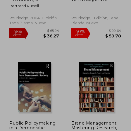
(Routledge Classics)
Development
Bertrand Russell
(en Inglés)
(Rethinking
Development) (en
Inglés)
Routledge, 2004, 1 Edición,
Routledge, 1 Edición, Tapa
Tapa Blanda, Nuevo
Blanda, Nuevo
$ 175.99
$ 283.
45%
40%
dcto.
dcto.
$ 96.79
$ 170.
Public Policymaking
Brand Management:
in a Democratic
Mastering Research,