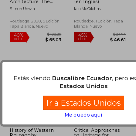
Architecture: The
(en Inglés)
Universal Language
Simon Unwin
Iain McGilchrist
of Place-Making
$ 99.64
$ 87
40%
40%
(Analysing
dcto.
dcto.
$ 59.78
$ 52.
Architecture Nots)
Routledge, 2020, 5 Edición,
Routledge, 1 Edición, Tapa
(en Inglés)
Tapa Blanda, Nuevo
Blanda, Nuevo
Estás viendo
Buscalibre Ecuador
, pero e
Estados Unidos
Ir a Estados Unidos
Me quedo aquí
History of Western
Critical Approaches
Philosophy
to Heritage for