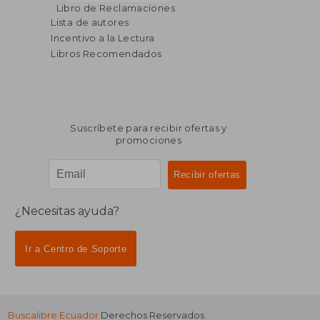
$ 159.43
$ 124.
45%
40%
Libro de Reclamaciones
dcto.
dcto.
$ 87.69
$ 74.
Lista de autores
Incentivo a la Lectura
Libros Recomendados
Suscríbete para recibir ofertas y
promociones
¿Necesitas ayuda?
Ir a Centro de Soporte
Buscalibre Ecuador
Derechos Reservados.