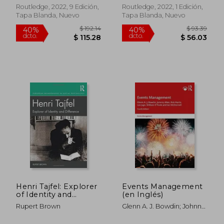
Richard M Clerkin
Inglés)
Series) (en Inglés)
Routledge, 2022, 9 Edición,
Routledge, 2022, 1 Edición,
Tapa Blanda, Nuevo
Tapa Blanda, Nuevo
$ 184.33
$ 105.
45%
40%
dcto.
dcto.
$ 101.38
$ 63.
Henri Tajfel: Explorer
Events Management
of Identity and
(en Inglés)
Difference (European
Rupert Brown
Glenn A. J. Bowdin; Johnny
Monographs in Social
Allen; Rob Harris; Leo Jago;
Psychology) (en
William O'toole; Ian