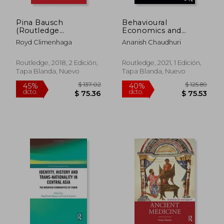
Pina Bausch
Behavioural
(Routledge
Economics and
Performance
Experiments (en
Royd Climenhaga
Ananish Chaudhuri
Practitioners) (en
Inglés)
Inglés)
Routledge, 2018, 2 Edición,
Routledge, 2021, 1 Edición,
Tapa Blanda, Nuevo
Tapa Blanda, Nuevo
$ 93.39
$ 283.
40%
40%
dcto.
dcto.
$ 56.03
$ 170.