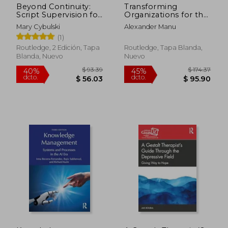
Beyond Continuity:
Transforming
Script Supervision for
Organizations for the
the Modern
Subscription
Mary Cybulski
Alexander Manu
Filmmaker (en
Economy: Starting
(1)
Inglés)
from Scratch
Routledge, 2 Edición, Tapa
Routledge, Tapa Blanda,
Blanda, Nuevo
Nuevo
$ 118.39
$ 69.
40%
40%
dcto.
dcto.
$ 71.03
$ 41.