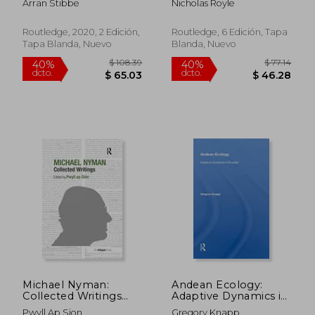
Arran Stibbe
Nicholas Royle
Live by (en Inglés)
Inglés)
Routledge, 2020, 2 Edición,
Routledge, 6 Edición, Tapa
Tapa Blanda, Nuevo
Blanda, Nuevo
$ 65.94
$ 99.
45%
40%
dcto.
dcto.
$ 36.27
$ 59.
Michael Nyman:
Andean Ecology:
Collected Writings
Adaptive Dynamics in
(en Inglés)
Ecuador (en Inglés)
Pwyll Ap Sion
Gregory Knapp