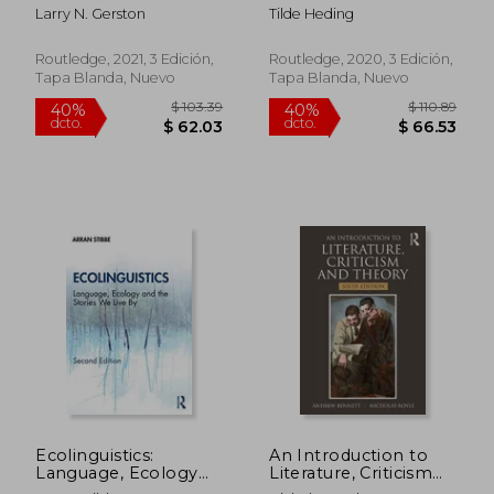
Society: A Guide to
Theory and Practice
Larry N. Gerston
Tilde Heding
Civic Engagement
(en Inglés)
(en Inglés)
Routledge, 2021, 3 Edición,
Routledge, 2020, 3 Edición,
Tapa Blanda, Nuevo
Tapa Blanda, Nuevo
$ 108.39
$ 84.
40%
45%
dcto.
dcto.
$ 65.03
$ 46.
Ecolinguistics:
An Introduction to
Language, Ecology
Literature, Criticism
and the Stories we
and Theory (en