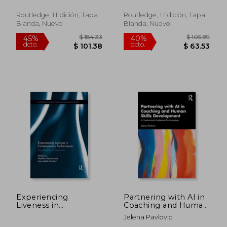
Routledge, 1 Edición, Tapa
Routledge, 1 Edición, Tapa
Blanda, Nuevo
Blanda, Nuevo
$ 108.39
$ 77
40%
40%
dcto.
dcto.
$ 65.03
$ 46.
Experiencing
Partnering with AI in
Liveness in
Coaching and Human
Contemporary
Skills Development.
Jelena Pavlovic
Performance
A Constructivist