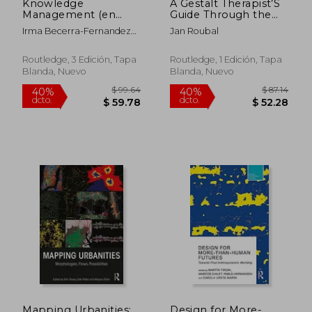
Knowledge
A Gestalt Therapist’S
Management (en
Guide Through the
Inglés)
Depressive Field:
Irma Becerra-Fernandez
Jan Roubal
Giving way to Hope
Rajiv Sabherwal Richard
(The Gestalt Therapy
Kumi Irma Becerra-
Book Series) (en
Routledge, 3 Edición, Tapa
Routledge, 1 Edición, Tapa
Fernandez
Inglés)
Blanda, Nuevo
Blanda, Nuevo
Mapping Urbanities:
Design for More-