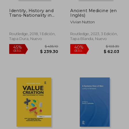
Identity, History and
Ancient Medicine (en
Trans-Nationality in
Inglés)
Central Asia: The
Vivian Nutton
Mountain
Communities of
Pamir (Central Asian
Routledge, 2018, 1 Edición,
Routledge, 2023, 3 Edición,
Studies) (en Inglés)
Tapa Dura, Nuevo
Tapa Blanda, Nuevo
$ 137.02
$ 125.
45%
40%
dcto.
dcto.
$ 75.36
$ 75.