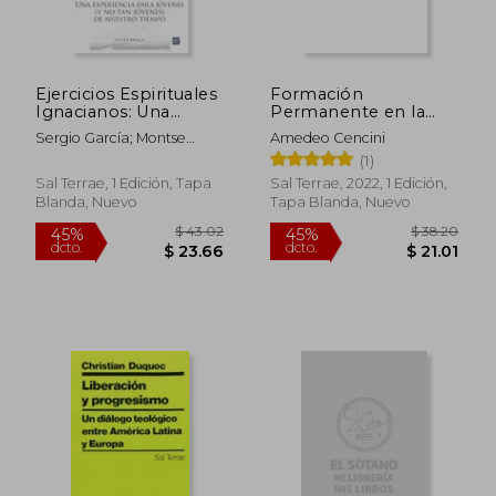
$ 36.29
$ 36.
45%
45%
dcto.
dcto.
$ 19.96
$ 19.
Ejercicios Espirituales
Formación
Ignacianos: Una
Permanente en la
Experiencia Para
Vida Cotidiana.
Sergio García; Montse
Amedeo Cencini
Jóvenes (y no tan
Itinerarios y
Chías; Ovidio Menéndez;
(1)
Jóvenes) de Nuestro
Propuestas. 175
David Cabrera
Tiempo
(Servidores y
Sal Terrae, 1 Edición, Tapa
Sal Terrae, 2022, 1 Edición,
Testigos)
Blanda, Nuevo
Tapa Blanda, Nuevo