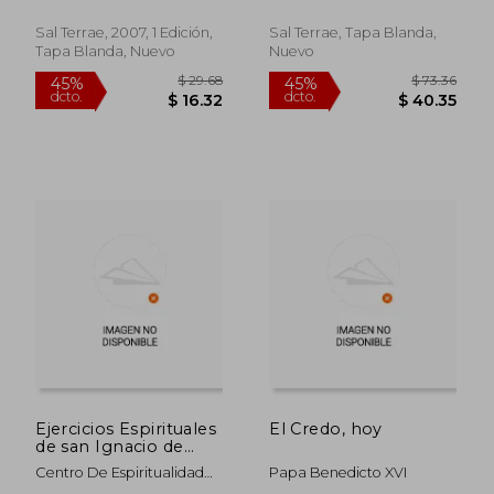
Elisabeth Moltmann-
Wendel
Sal Terrae, 2007, 1 Edición,
Sal Terrae, Tapa Blanda,
Tapa Blanda, Nuevo
Nuevo
$ 29.19
$ 33.
45%
45%
dcto.
dcto.
$ 16.05
$ 18.
Ejercicios Espirituales
El Credo, hoy
de san Ignacio de
Loyola: Itinerario 5
Centro De Espiritualidad
Papa Benedicto XVI
&Quot;San Ignacio&Quot;