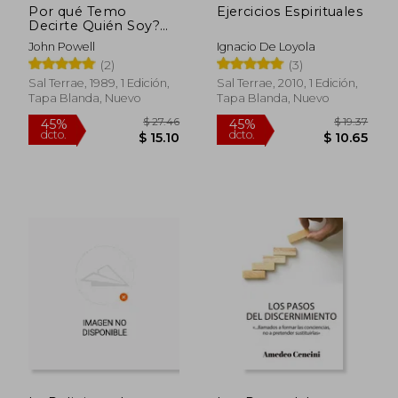
Por qué Temo
Ejercicios Espirituales
Decirte Quién Soy?
Sobre
John Powell
Ignacio De Loyola
Autoconocimiento,
(2)
(3)
Maduración Personal
y Comunicación
Sal Terrae, 1989, 1 Edición,
Sal Terrae, 2010, 1 Edición,
Interpersonal
Tapa Blanda, Nuevo
Tapa Blanda, Nuevo
$ 32.77
$ 47
45%
45%
dcto.
dcto.
$ 18.02
$ 26.