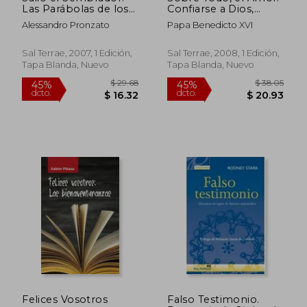
$ 27.46
$ 19
45%
45%
Las Parábolas de los
Confiarse a Dios,
dcto.
dcto.
$ 15.10
$ 10.
Comienzos
Confiar en la Vida
Alessandro Pronzato
Papa Benedicto XVI
(Pozo de Siquem)
Sal Terrae, 2007, 1 Edición,
Sal Terrae, 2008, 1 Edición,
Tapa Blanda, Nuevo
Tapa Blanda, Nuevo
Felices Vosotros
Falso Testimonio.