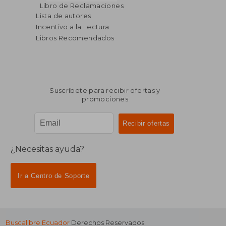
$ 36.79
$ 39.
45%
45%
Libro de Reclamaciones
dcto.
dcto.
$ 20.23
$ 21.
Lista de autores
Incentivo a la Lectura
Libros Recomendados
Suscríbete para recibir ofertas y
promociones
¿Necesitas ayuda?
Ir a Centro de Soporte
Buscalibre Ecuador
Derechos Reservados.