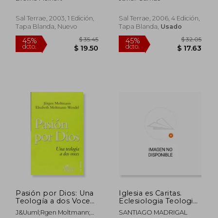
(Servidores y
Testigos)
Sal Terrae, 2003, 1 Edición,
Sal Terrae, 2006, 4 Edición,
Tapa Blanda, Nuevo
Tapa Blanda,
Usado
$ 54.77
$ 38.
45%
45%
dcto.
dcto.
$ 30.12
$ 20.
Pasión por Dios: Una
Iglesia es Caritas.
Teología a dos Voces
Eclesiologia Teologica
(Presencia Teológica)
Joseph Ratzinger
J&Uuml;Rgen Moltmann;
SANTIAGO MADRIGAL