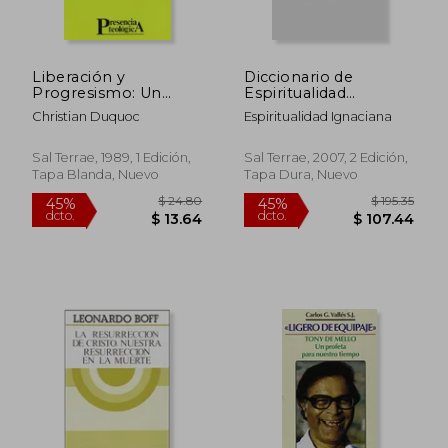
Liberación y
Diccionario de
$ 43.02
$ 38.
45%
45%
Progresismo: Un
Espiritualidad
dcto.
dcto.
$ 23.66
$ 21.
Diálogo Teológico
Ignaciana
Christian Duquoc
Espiritualidad Ignaciana
Entre América Latina
y Europa (Presencia
Teológica)
Sal Terrae, 1989, 1 Edición,
Sal Terrae, 2007, 2 Edición,
Tapa Blanda, Nuevo
Tapa Dura, Nuevo