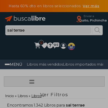
Hasta 60% dto en libros seleccionados
Ver más
Enviar a
Quito, Pichincha
0
MENÚ
Libros más vendidos
Libros importados más v
=
Ver Filtros
Inicio
Libros
Libros
Encontramos 1.342 Libros para
sal terrae