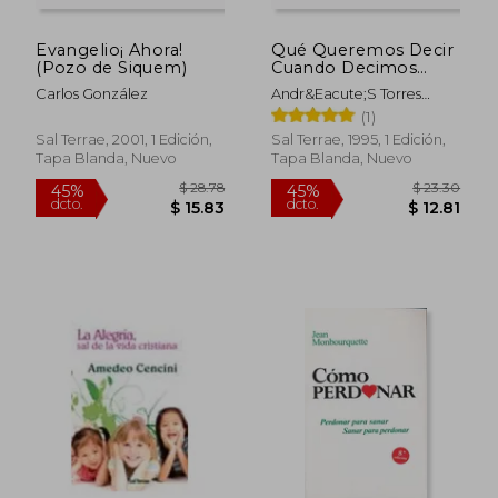
Evangelio¡ Ahora!
Qué Queremos Decir
(Pozo de Siquem)
Cuando Decimos
«Infierno»? (Alcance)
Carlos González
Andr&Eacute;S Torres
Queiruga
(1)
Sal Terrae, 2001, 1 Edición,
Sal Terrae, 1995, 1 Edición,
Tapa Blanda, Nuevo
Tapa Blanda, Nuevo
$ 56.07
$ 36.
45%
45%
dcto.
dcto.
$ 30.84
$ 20.