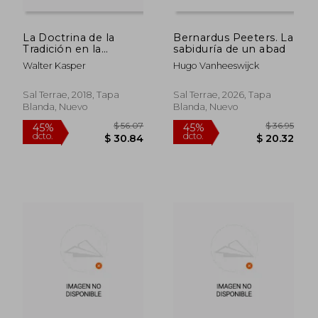
La Doctrina de la
Bernardus Peeters. La
Tradición en la
sabiduría de un abad
Escuela Romana
Walter Kasper
Hugo Vanheeswijck
(Presencia
Teolçpgica)
Sal Terrae, 2018, Tapa
Sal Terrae, 2026, Tapa
Blanda, Nuevo
Blanda, Nuevo
$ 30.28
$ 30.
45%
45%
dcto.
dcto.
$ 16.66
$ 16.