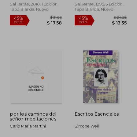
Sj
Sal Terrae, 2010, 1 Edición,
Sal Terrae, 1995, 3 Edición,
Tapa Blanda, Nuevo
Tapa Blanda, Nuevo
$ 29.68
$ 73.
45%
45%
dcto.
dcto.
$ 16.32
$ 40.
por los caminos del
Escritos Esenciales
señor meditaciones
Carlo Maria Martini
Simone Weil