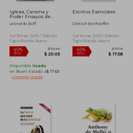
Iglesia, Carisma y
Escritos Esenciales
Poder Ensayos de
Eclesiologia Militante
Leonardo Boff
Dietrich Bonhoeffer
Sal Terrae, 2001, 7 Edición,
Sal Terrae, 2001, 1 Edición,
Tapa Blanda, Nuevo
Tapa Blanda, Nuevo
Disponible
Usado
en Buen Estado a
$ 17.63
.
Comprar Usado
$ 36.46
$ 31
45%
45%
dcto.
dcto.
$ 20.05
$ 17.