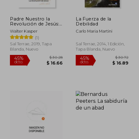
Padre Nuestro la
La Fuerza de la
Revolución de Jesús:
Debilidad
413 (el Pozo de
Walter Kasper
Carlo Maria Martini
Siquen)
(1)
Sal Terrae, 2019, Tapa
Sal Terrae, 2014, 1 Edición,
Blanda, Nuevo
Tapa Blanda, Nuevo
$ 31.96
$ 31
45%
45%
dcto.
dcto.
$ 17.58
$ 17.