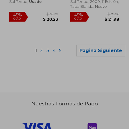
Sal Terrae,
Usado
Sal Terrae, 2000, 1ª Edición,
Tapa Blanda, Nuevo
1
2
3
4
5
Página Siguiente
Nuestras Formas de Pago
$ 54.51
$ 47
45%
45%
dcto.
dcto.
$ 29.98
$ 26.