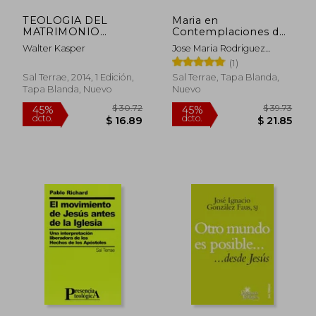
TEOLOGIA DEL
Maria en
MATRIMONIO
Contemplaciones de
CRISTIANO
Papel
Walter Kasper
Jose Maria Rodriguez
Olaizola
(1)
Sal Terrae, 2014, 1 Edición,
Sal Terrae, Tapa Blanda,
Tapa Blanda, Nuevo
Nuevo
$ 33.49
$ 32.
45%
45%
dcto.
dcto.
$ 18.42
$ 17.