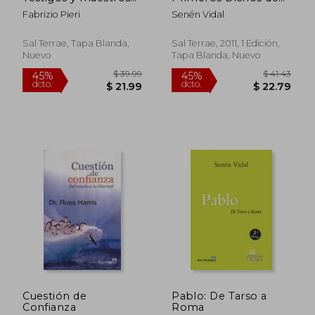
del discernimiento
Jesús
Fabrizio Pieri
Senén Vidal
espiritual (Pozo de
Siquem)
Sal Terrae, Tapa Blanda,
Sal Terrae, 2011, 1 Edición,
Nuevo
Tapa Blanda, Nuevo
$ 29.68
$ 38.
45%
45%
dcto.
dcto.
$ 16.32
$ 20.
Cuestión de
Pablo: De Tarso a
Confianza
Roma