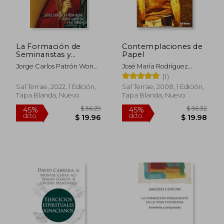
$ 59.33
$ 65.
45%
45%
dcto.
dcto.
$ 32.63
$ 36.
La Formación de
Contemplaciones de
Seminaristas y
Papel
Sacerdotes: Impulsos
Jorge Carlos Patrón Wong
José María Rodríguez
Desde la Ratio
- George Augustin - Paul
Olaizola
(1)
Fundamentalis
Ferrer
Institutionis
Sal Terrae, 2022, 1 Edición,
Sal Terrae, 2008, 1 Edición,
Sacerdotalis: 176
Tapa Blanda, Nuevo
Tapa Blanda, Nuevo