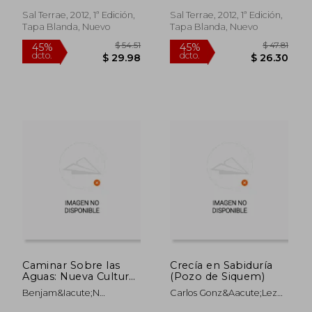
Sal Terrae, 2012, 1ª Edición,
Sal Terrae, 2012, 1ª Edición,
Tapa Blanda, Nuevo
Tapa Blanda, Nuevo
$ 35.45
$ 32.
45%
45%
dcto.
dcto.
$ 19.50
$ 17.
Caminar Sobre las
Crecía en Sabiduría
Aguas: Nueva Cultura,
(Pozo de Siquem)
Mística y Ascética
Benjam&Iacute;N
Carlos Gonz&Aacute;Lez
(Principio y
Gonz&Aacute;Lez Buelta
Vall&Eacute;S
Fundamento)