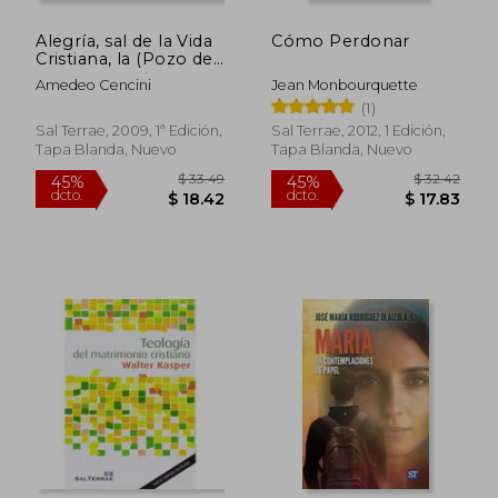
Alegría, sal de la Vida
Cómo Perdonar
Cristiana, la (Pozo de
Siquem)
Amedeo Cencini
Jean Monbourquette
(1)
Sal Terrae, 2009, 1ª Edición,
Sal Terrae, 2012, 1 Edición,
Tapa Blanda, Nuevo
Tapa Blanda, Nuevo
$ 28.78
$ 23.
45%
45%
dcto.
dcto.
$ 15.83
$ 12.