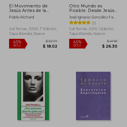
El Movimiento de
Otro Mundo es
Jesús Antes de la
Posible. Desde Jesús
Iglesia. Una
(Presencia Teológica)
Pablo Richard
José Ignacio González Faus
Interpretación
Sj
(1)
Liberadora de los
Hechos de los
Sal Terrae, 2000, 1ª Edición,
Sal Terrae, 2010, 1 Edición,
Apóstoles
Tapa Blanda, Nuevo
Tapa Blanda, Nuevo
$ 30.72
$ 39.
45%
45%
dcto.
dcto.
$ 16.89
$ 21.