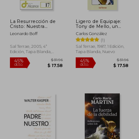
La Resurrección de
Ligero de Equipaje:
Cristo: Nuestra
Tony de Mello, un
Resurrección en la
Profeta Para Nuestro
Leonardo Boff
Carlos González
Muerte
Tiempo
$ 24.80
$ 195
45%
45%
(1)
dcto.
dcto.
$ 13.64
$ 107.
Sal Terrae, 2005, 4ª
Sal Terrae, 1987, 1 Edición,
Edición, Tapa Blanda,
Tapa Blanda, Nuevo
Nuevo