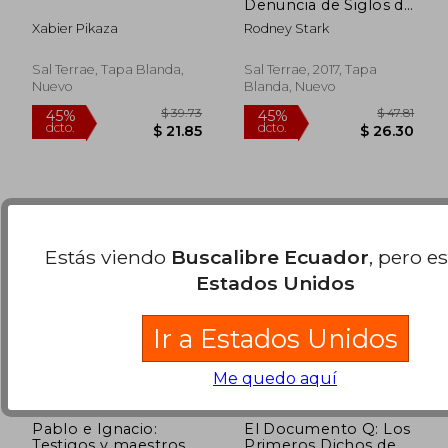
Denuncia de Siglos de
Historia Anticatolica
Xabier Pikaza
Rodney Stark
$ 73.94
$ 33.
45%
45%
dcto.
dcto.
$ 40.67
$ 18.
Sal Terrae, Tapa Blanda,
Sal Terrae, 2017, Tapa
Nuevo
Blanda, Nuevo
Estás viendo
Buscalibre Ecuador
, pero e
Estados Unidos
Ir a Estados Unidos
Me quedo aquí
Pablo e Ignacio:
El Documento Q: Los
Testigos y maestros
Primeros Dichos de