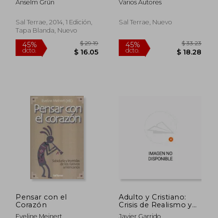
Anselm Grün
Varios Autores
Sal Terrae, 2014, 1 Edición,
Sal Terrae, Nuevo
Tapa Blanda, Nuevo
$ 39.99
$ 41.
45%
45%
dcto.
dcto.
$ 21.99
$ 22.
Pensar con el
Adulto y Cristiano:
Corazón
Crisis de Realismo y
Madurez Cristiana
Eveline Meinert
Javier Garrido