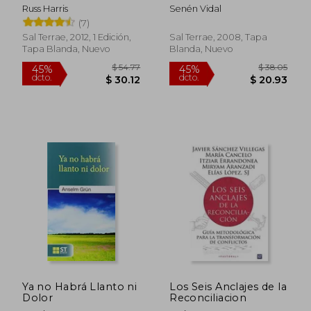
Russ Harris
Senén Vidal
(7)
Sal Terrae, 2012, 1 Edición,
Sal Terrae, 2008, Tapa
Tapa Blanda, Nuevo
Blanda, Nuevo
$ 39.73
$ 47
45%
45%
dcto.
dcto.
$ 21.85
$ 26.
Ya no Habrá Llanto ni
Los Seis Anclajes de la
Dolor
Reconciliacion