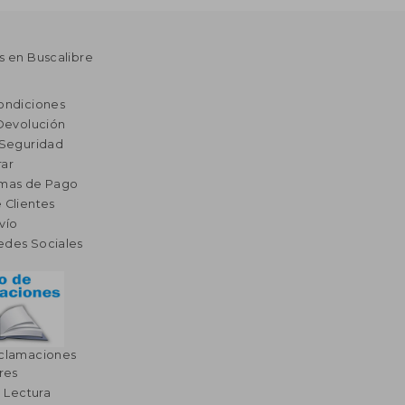
s en Buscalibre
ondiciones
 Devolución
 Seguridad
ar
rmas de Pago
 Clientes
vío
edes Sociales
eclamaciones
res
a Lectura