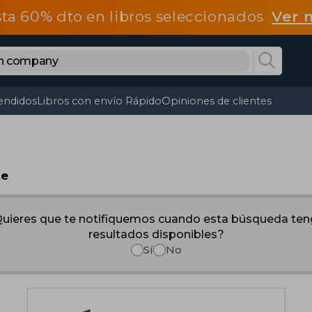
ta 60% dto en libros seleccionados
Ver 
endidos
Libros con envío Rápido
Opiniones de clientes
te
uieres que te notifiquemos cuando esta búsqueda te
resultados disponibles?
Sí
No