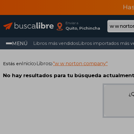
Has
Enviar a
Quito, Pichincha
MENÚ
Libros más vendidos
Libros importados más v
Inicio
Libros
"w w norton company"
Estás en
No hay resultados para tu búsqueda actualmen
¿Q