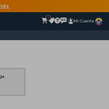
más
0
Mi Cuenta
nga