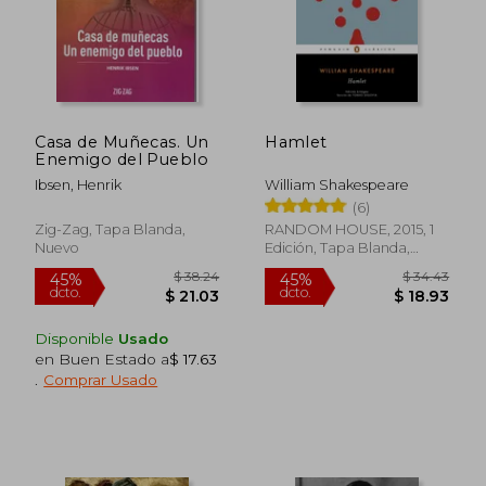
$ 65.22
$ 47
45%
45%
dcto.
dcto.
$ 35.87
$ 26.
Casa de Muñecas. Un
Hamlet
Enemigo del Pueblo
Ibsen, Henrik
William Shakespeare
(6)
Zig-Zag, Tapa Blanda,
RANDOM HOUSE, 2015, 1
Nuevo
Edición, Tapa Blanda,
Nuevo
Disponible
Usado
en Buen Estado a
$ 17.63
.
Comprar Usado