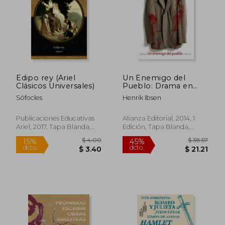
Edipo rey (Ariel
Un Enemigo del
Clásicos Universales)
Pueblo: Drama en
Cinco Actos
Sófocles
Henrik Ibsen
Publicaciones Educativas
Alianza Editorial, 2014, 1
Ariel, 2017, Tapa Blanda,
Edición, Tapa Blanda,
Nuevo
Nuevo
$ 4.00
$ 38.
15%
45%
dcto.
dcto.
$ 3.40
$ 21.