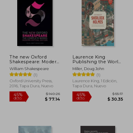
The new Oxford
Laurence King
Shakespeare: Modern
Publishing the World
$ 65.89
$ 42.
40%
45%
Critical Edition: The
of Sherlock Holmes:
dcto.
dcto.
$ 39.53
$ 23.
William Shakespeare
Miller, Doug John
Complete Works (en
A 1000 Piece Jigsaw
(1)
(1)
Inglés)
Puzzle (en Inglés)
Oxford University Press,
Laurence King, 1 Edición,
2016, Tapa Dura, Nuevo
Tapa Dura, Nuevo