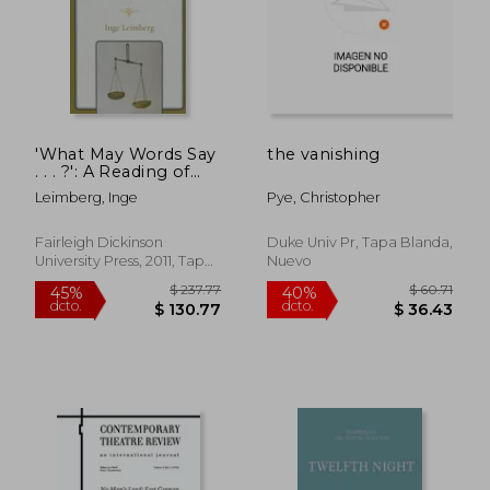
'What May Words Say
the vanishing
. . . ?': A Reading of
the the Merchant of
Leimberg, Inge
Pye, Christopher
Venice (en Inglés)
Fairleigh Dickinson
Duke Univ Pr, Tapa Blanda,
University Press, 2011, Tapa
Nuevo
Dura, Nuevo