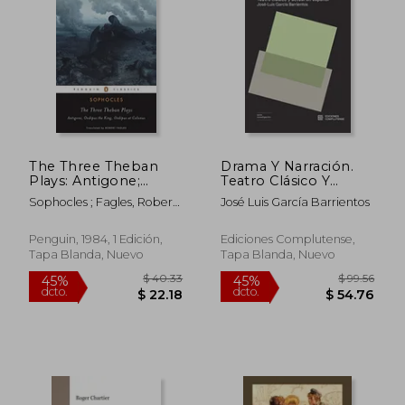
The Three Theban
Drama Y Narración.
Plays: Antigone;
Teatro Clásico Y
Oedipus the King;
Actual En Español
Sophocles ; Fagles, Robert ;
José Luis García Barrientos
Oedipus at Colonus
[Próxima Aparición]
Knox, Bernard
(en Inglés)
$ 140.26
$ 55
45%
45%
Penguin, 1984, 1 Edición,
Ediciones Complutense,
dcto.
dcto.
$ 77.14
$ 30.
Tapa Blanda, Nuevo
Tapa Blanda, Nuevo