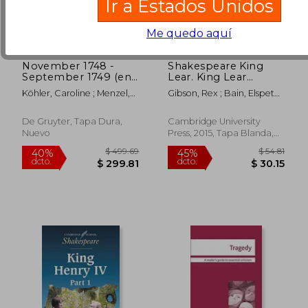
Ir a Estados Unidos
Me quedo aquí
November 1748 -
Shakespeare King
September 1749 (en
Lear. King Lear
Alemán)
(Cambridge School
Köhler, Caroline ; Menzel,
Gibson, Rex ; Bain, Elspeth ;
Shakespeare) (en
Franziska ; Otto, Rüdiger
Amy, Nic
Inglés)
De Gruyter, Tapa Dura,
Cambridge University
Nuevo
Press, 2015, Tapa Blanda,
Nuevo
$ 56.39
$ 93.
45%
40%
dcto.
dcto.
$ 31.01
$ 56.