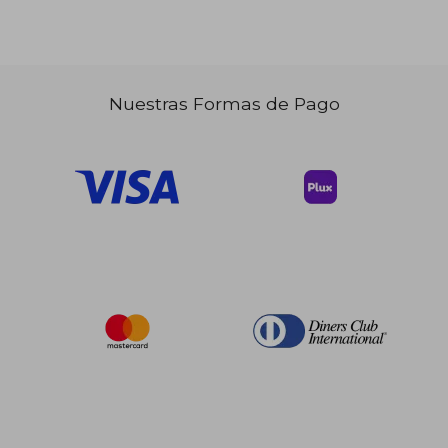
Nuestras Formas de Pago
$ 552.91
$ 314.
45%
45%
dcto.
dcto.
$ 304.10
$ 172.