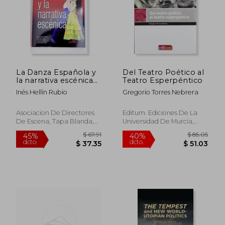
La Danza Española y
Del Teatro Poético al
la narrativa escénica
Teatro Esperpéntico
(Serie Teoría y
Inés Hellín Rubio
Gregorio Torres Nebrera
Práctica del Teatro)
Asociacion De Directores
Editum. Ediciones De La
De Escena, Tapa Blanda,
Universidad De Murcia,
Usado
2012, 1ª Edición, Tapa
Blanda, Nuevo