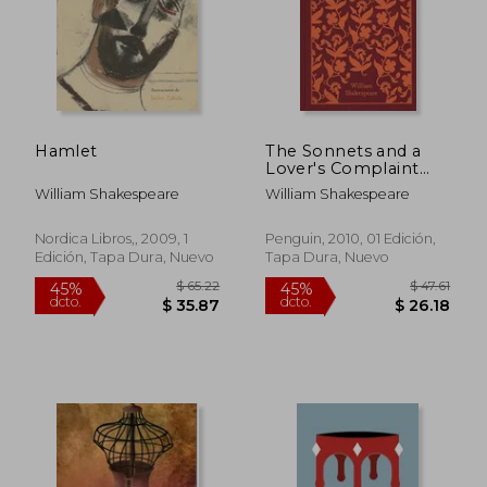
$ 71.75
$ 38
45%
45%
dcto.
dcto.
$ 39.46
$ 21.
Hamlet
The Sonnets and a
Lover's Complaint
(Penguin Clothbound
William Shakespeare
William Shakespeare
Classics) (en Inglés)
Nordica Libros,, 2009, 1
Penguin, 2010, 01 Edición,
Edición, Tapa Dura, Nuevo
Tapa Dura, Nuevo