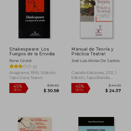
Shakespeare: Los
Manual de Teoría y
Fuegos de la Envidia
Práctica Teatral
Rene Girard
José Luis Alonso De Santos
(1)
Anagrama, 1995, 1 Edición,
Castalia Ediciones, 2012, 1
Tapa Dura, Nuevo
Edición, Tapa Blanda,
Nuevo
$ 44.99
$ 43.
45%
40%
dcto.
dcto.
$ 24.74
$ 26.