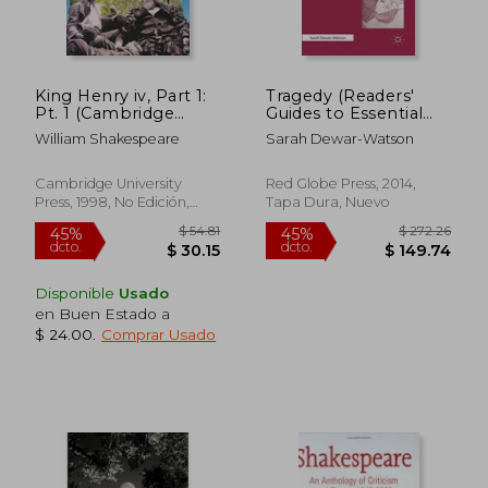
King Henry iv, Part 1:
Tragedy (Readers'
Pt. 1 (Cambridge
Guides to Essential
School Shakespeare)
Criticism) (en Inglés)
William Shakespeare
Sarah Dewar-Watson
(en Inglés)
Cambridge University
Red Globe Press, 2014,
Press, 1998, No Edición,
Tapa Dura, Nuevo
Tapa Blanda, Nuevo
$ 91.89
$ 38
40%
40%
Disponible
Usado
dcto.
dcto.
$ 55.13
$ 22.
en Buen Estado a
$ 24.00
.
Comprar Usado