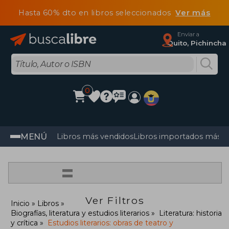
Hasta 60% dto en libros seleccionados
Ver más
Enviar a
Quito, Pichincha
0
MENÚ
Libros más vendidos
Libros importados más v
=
Ver Filtros
Inicio
Libros
Biografías, literatura y estudios literarios
Literatura: historia
y crítica
Estudios literarios: obras de teatro y