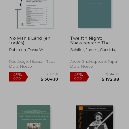
$ 137.66
$ 353.
45%
45%
dcto.
dcto.
$ 75.71
$ 194.
No Man's Land (en
Twelfth Night:
Inglés)
Shakespeare: The
Critical Tradition (en
Robinson, David W.
Schiffer, James ; Candido,
Inglés)
Joseph ; Vickers, Brian
Routledge, 1 Edición, Tapa
Arden Shakespeare, Tapa
Dura, Nuevo
Dura, Nuevo