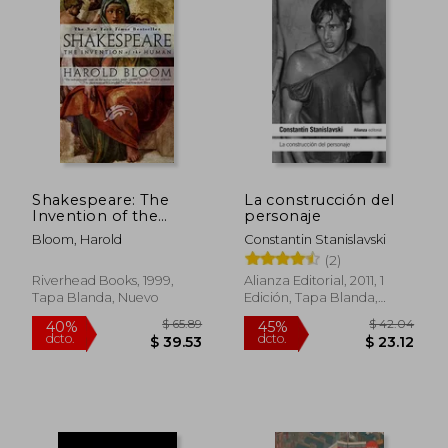
$ 38.24
$ 34.
45%
45%
dcto.
dcto.
$ 21.03
$ 18.
Shakespeare: The
La construcción del
Invention of the
personaje
Human (en Inglés)
Bloom, Harold
Constantin Stanislavski
(2)
Riverhead Books, 1999,
Alianza Editorial, 2011, 1
Tapa Blanda, Nuevo
Edición, Tapa Blanda,
Nuevo