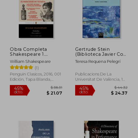
Obra Completa
Gertrude Stein
Shakespeare 1.
(Biblioteca Javier Coy
Comedias
d'estudis Nord-
William Shakespeare
Teresa Requena Pelegrí
Americans)
(1)
Penguin Clasicos, 2016, 001
Publicacions De La
Edición, Tapa Blanda,
Universitat De València, 1
Nuevo
Edición, Tapa Blanda,
Nuevo
$ 55.60
$ 44.
45%
45%
dcto.
dcto.
$ 30.58
$ 24.