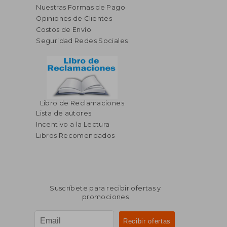
Nuestras Formas de Pago
Opiniones de Clientes
Costos de Envío
Seguridad Redes Sociales
Libro de Reclamaciones
$ 69.29
$ 59.
45%
45%
Lista de autores
dcto.
dcto.
$ 38.11
$ 32.
Incentivo a la Lectura
Libros Recomendados
Suscríbete para recibir ofertas y
promociones