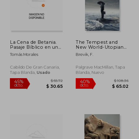
$ 73.59
$ 787.
45%
45%
dcto.
dcto.
$ 40.48
$ 432.
La Cena de Betania.
The Tempest and
Pasaje Bíblico en un
New World-Utopian
Acto y en Prosa
Politics (en Inglés)
Tomás Morales
Brevik, F.
Cabildo De Gran Canaria,
Palgrave MacMillan, Tapa
Tapa Blanda,
Usado
Blanda, Nuevo