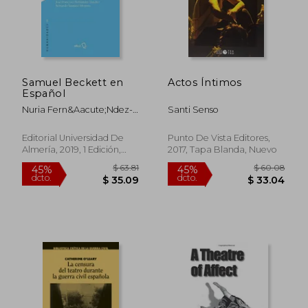
$ 55.72
$ 108.
45%
40%
dcto.
dcto.
$ 30.65
$ 65.
Samuel Beckett en
Actos Íntimos
Español
Nuria Fern&Aacute;Ndez-
Santi Senso
Quesada; Jos&Eacute;
Francisco
Editorial Universidad De
Punto De Vista Editores,
Fern&Aacute;Ndez
Almería, 2019, 1 Edición,
2017, Tapa Blanda, Nuevo
S&Aacute;Nchez;
Tapa Blanda,
Usado
Bernardo Santano Moreno