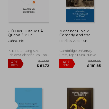
$ 67.91
$ 85.
45%
40%
dcto.
dcto.
$ 37.35
$ 51.
« Ô Dieu Jusques À
Menander, New
Quand ? »: Le
Comedy and the
Traumatisme Des
Visual (en Inglés)
Zahra, Inès
Petrides, Antonis K.
Guerres de Religion
Dans La Tragédie
Française de 1562 À
P.I.E-Peter Lang S.A.,
Cambridge University
1610 (en Francés)
Editions Scientifiques, Tapa
Press, Tapa Dura, Nuevo
Blanda, Nuevo