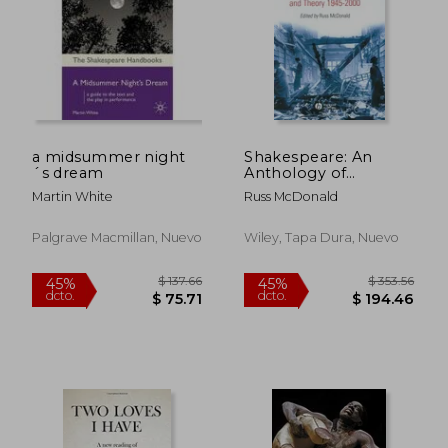
a midsummer night
Shakespeare: An
´s dream
Anthology of
Criticism and Theory
Martin White
Russ McDonald
1945-2000
Palgrave Macmillan, Nuevo
Wiley, Tapa Dura, Nuevo
$ 499.69
$ 54
40%
45%
dcto.
dcto.
$ 299.81
$ 30.