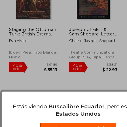
Staging the Ottoman
Joseph Chaikin &
Turk: British Drama,
Sam Shepard: Letters
1656–1792
and Texts, 1 (en
Esin Akalın
Chaikin, Joseph ; Shepard,
Inglés)
Sam ; Daniels, Barry
$ 63.81
$ 60.
45%
45%
Ibidem Press, Tapa Blanda,
Theatre Communications
dcto.
dcto.
$ 35.09
$ 33.
Nuevo
Group, 1994, Tapa Blanda,
Nuevo
Estás viendo
Buscalibre Ecuador
, pero e
Estados Unidos