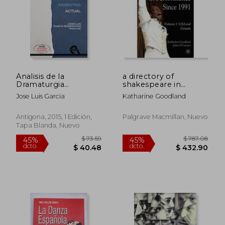
Analisis de la
a directory of
Dramaturgia
shakespeare in
Argentina Actual
performance since
Jose Luis Garcia
Katharine Goodland
1990,usa and canada
Antigona, 2015, 1 Edición,
Palgrave Macmillan, Nuevo
Tapa Blanda, Nuevo
$ 38.31
$ 44.
45%
45%
dcto.
dcto.
$ 21.07
$ 24.