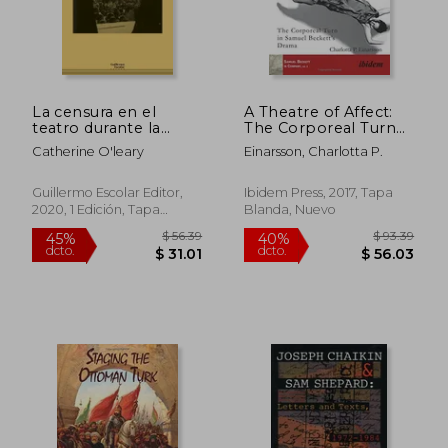
La censura en el
A Theatre of Affect:
teatro durante la
The Corporeal Turn
$ 148.58
$ 303.
45%
40%
guerra civil española
in Samuel Beckett's
dcto.
dcto.
$ 81.72
$ 181.
Catherine O'leary
Einarsson, Charlotta P.
Drama (Samuel
Beckett in Company)
[Soft Cover ] (en
Guillermo Escolar Editor,
Ibidem Press, 2017, Tapa
Inglés)
2020, 1 Edición, Tapa
Blanda, Nuevo
Blanda, Nuevo