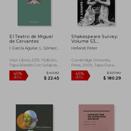
$ 105.96
$ 97
45%
45%
dcto.
dcto.
$ 58.28
$ 53.
El Teatro de Miguel
Shakespeare Survey:
de Cervantes
Volume 53,
Shakespeare and
I. García Aguilar; L. Gómez
Holland, Peter
Narrative: An Annual
Canseco; A.J. Sáez
Survey of
Shakespeare Studies
Visor Libros, 2013, 1 Edición,
Cambridge University
and Production (en
Tapa Blanda Con Solapas,
Press, 2000, Tapa Dura,
Inglés)
Nuevo
Nuevo