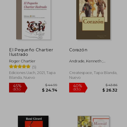
El Pequeño Chartier
Corazón
Ilustrado
Roger Chartier
Andrade, Kenneth ;
Andrade, Kenneth ; De
(5)
Amicis, Edmondo
Ediciones Uach, 2021, Tapa
Createspace, Tapa Blanda,
Blanda, Nuevo
Nuevo
$ 40.33
$ 99.
45%
45%
dcto.
dcto.
$ 22.18
$ 54.