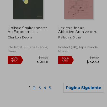
$ 237.77
$ 60.
45%
40%
dcto.
dcto.
$ 130.77
$ 36.
Holistic Shakespeare:
Lexicon for an
An Experiential
Affective Archive (en
Learning Approach
Inglés)
Charlton, Debra
Palladini, Giulia
(en Inglés)
Intellect (UK), Tapa Blanda,
Intellect (UK), Tapa Blanda,
Nuevo
Nuevo
1
2
3
4
5
Página Siguiente