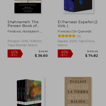
Shahnameh: The
El Parnaso Español (2
Persian Book of
Vols. )
$ 43.74
$ 35
45%
45%
Kings (Penguin
dcto.
dcto.
$ 24.06
$ 19.
Ferdowsi, Abolqasem ;
Francisco De Quevedo
Classics) (en Inglés)
Davis, Dick ; Nafisi, Azar
(3)
Penguin, 2016, 1 Edición,
Espasa, 2020, Tapa Dura,
Tapa Blanda, Nuevo
Nuevo