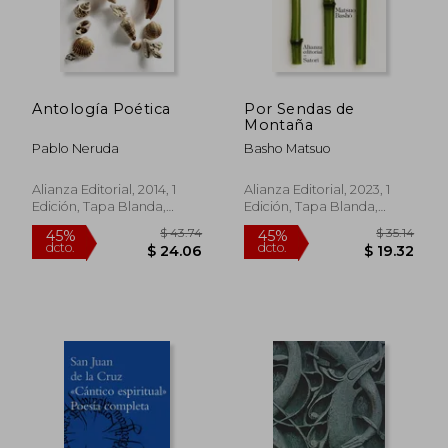
$ 5.80
$ 35.
15%
40%
dcto.
dcto.
$ 4.93
$ 21.
Antología Poética
Por Sendas de
Montaña
Pablo Neruda
Basho Matsuo
Alianza Editorial, 2014, 1
Alianza Editorial, 2023, 1
Edición, Tapa Blanda,
Edición, Tapa Blanda,
Nuevo
Nuevo