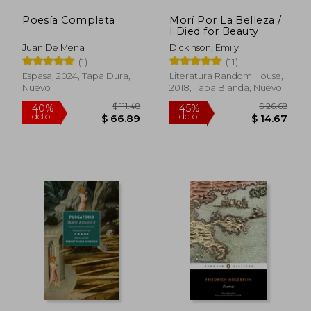
Poesía Completa
Morí Por La Belleza /
I Died for Beauty
Juan De Mena
Dickinson, Emily
(1)
(11)
Espasa, 2024, Tapa Dura,
Literatura Random House,
Nuevo
2018, Tapa Blanda, Nuevo
$ 20.67
$ 2.
45%
15%