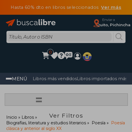
Hasta 60% dto en libros seleccionados
Ver más
Enviar a
Quito, Pichincha
0
MENÚ
Libros más vendidos
Libros importados más v
=
Ver Filtros
Inicio
Libros
Biografías, literatura y estudios literarios
Poesía
Poesía
clásica y anterior al siglo XX