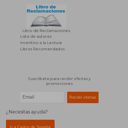
Libro de Reclamaciones
$ 54.59
$ 35.
40%
45%
dcto.
dcto.
Lista de autores
$ 32.75
$ 19.
Incentivo a la Lectura
Libros Recomendados
Suscríbete para recibir ofertas y
promociones
¿Necesitas ayuda?
Ir a Centro de Soporte