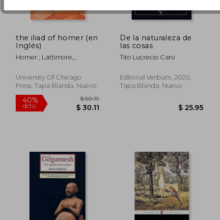
the iliad of homer (en
De la naturaleza de
Inglés)
las cosas
Homer ; Lattimore,
Tito Lucrecio Caro
Richmond ; Martin, Richard
P.
University Of Chicago
Editorial Verbum, 2020,
Press, Tapa Blanda, Nuevo
Tapa Blanda, Nuevo
$ 66.55
$ 136.
45%
45%
dcto.
dcto.
$ 36.60
$ 74.