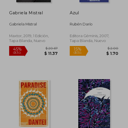
Gabriela Mistral
Azul
Gabriela Mistral
Rubén Darío
Maxtor, 2019, 1 Edición,
Editora Géminis, 2007,
Tapa Blanda, Nuevo
Tapa Blanda, Nuevo
$ 34.62
$ 31.
45%
45%
dcto.
dcto.
$ 19.04
$ 17.