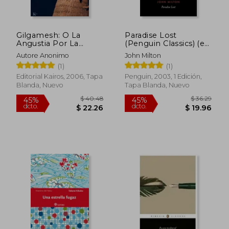
Gilgamesh: O La
Paradise Lost
Angustia Por La
(Penguin Classics) (en
Muerte
Inglés)
Autore Anonimo
John Milton
(1)
(1)
Editorial Kairos, 2006, Tapa
Penguin, 2003, 1 Edición,
Blanda, Nuevo
Tapa Blanda, Nuevo
$ 82.75
$ 44.
45%
45%
dcto.
dcto.
$ 45.51
$ 24.