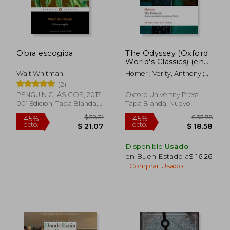
$ 100.
40%
dcto.
$ 18.62
$ 60.
Obra escogida
The Odyssey (Oxford
World's Classics) (en
Inglés)
Walt Whitman
Homer ; Verity, Anthony ;
Allan, William
(2)
PENGUIN CLÁSICOS, 2017,
Oxford University Press,
001 Edición, Tapa Blanda,
Tapa Blanda, Nuevo
Nuevo
Disponible
Usado
en Buen Estado a
$ 16.26
.
Comprar Usado