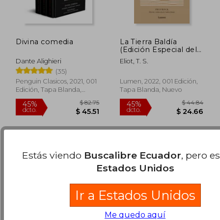
Divina comedia
La Tierra Baldía
(Edición Especial del
Centenario)
Dante Alighieri
Eliot, T. S.
(35)
$ 111.48
$ 34.
40%
45%
Penguin Clasicos, 2021, 001
Lumen, 2022, 001 Edición,
dcto.
dcto.
$ 66.89
$ 19.
Edición, Tapa Blanda,
Tapa Blanda, Nuevo
Nuevo
Estás viendo
Buscalibre Ecuador
, pero e
Estados Unidos
Ir a Estados Unidos
Me quedo aquí