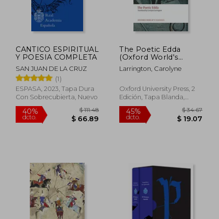
$ 48.39
$ 53.
40%
45%
dcto.
dcto.
$ 29.03
$ 29.
CANTICO ESPIRITUAL
The Poetic Edda
Y POESIA COMPLETA
(Oxford World's
Classics) (en Inglés)
SAN JUAN DE LA CRUZ
Larrington, Carolyne
(1)
ESPASA, 2023, Tapa Dura
Oxford University Press, 2
Con Sobrecubierta, Nuevo
Edición, Tapa Blanda,
Nuevo