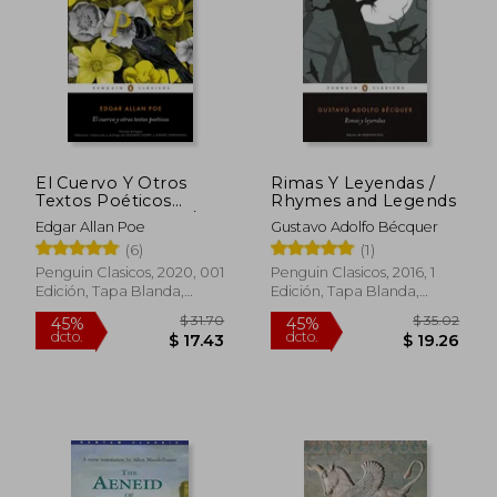
El Cuervo Y Otros
Rimas Y Leyendas /
Textos Poéticos
Rhymes and Legends
(Bilingual Edition) /
Edgar Allan Poe
Gustavo Adolfo Bécquer
The Raven and Other
(6)
(1)
Poet IC Texts
$ 69.49
$ 29.
45%
45%
Penguin Clasicos, 2020, 001
Penguin Clasicos, 2016, 1
dcto.
dcto.
$ 38.22
$ 16.
Edición, Tapa Blanda,
Edición, Tapa Blanda,
Nuevo
Nuevo