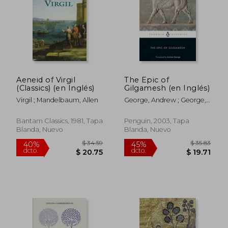
Aeneid of Virgil
The Epic of
(Classics) (en Inglés)
Gilgamesh (en Inglés)
Virgil ; Mandelbaum, Allen
George, Andrew ; George,
Andrew
Bantam Classics, 1981, Tapa
Penguin, 2003, Tapa
Blanda, Nuevo
Blanda, Nuevo
$ 31.70
$ 35.
45%
45%
dcto.
dcto.
$ 17.43
$ 19.