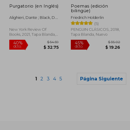
dcto.
dcto.
$ 11.37
$ 1.
Purgatorio (en Inglés)
Poemas (edición
bilingüe)
Alighieri, Dante ; Black, D.
Friedrich Holderlin
M. ; Black, D. M.
(5)
New York Review Of
PENGUIN CLÁSICOS, 2018,
Books, 2021, Tapa Blanda,
Tapa Blanda, Nuevo
Nuevo
1
2
3
4
5
Página Siguiente