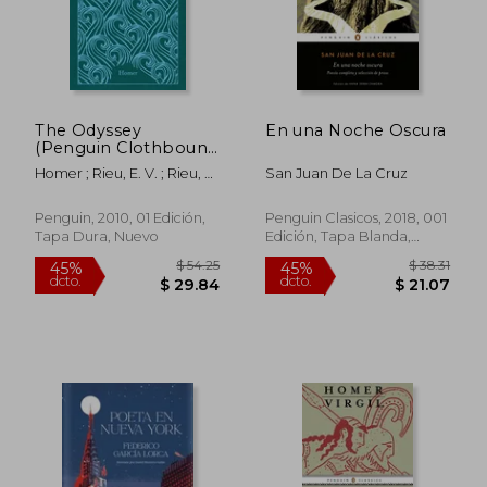
$ 32.79
$ 23.
The Odyssey
En una Noche Oscura
(Penguin Clothbound
Classics) (en Inglés)
Homer ; Rieu, E. V. ; Rieu, D.
San Juan De La Cruz
C. H.
Penguin, 2010, 01 Edición,
Penguin Clasicos, 2018, 001
Tapa Dura, Nuevo
Edición, Tapa Blanda,
Nuevo