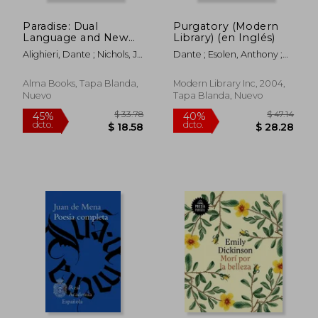
Paradise: Dual
Purgatory (Modern
Language and New
Library) (en Inglés)
Verse Translation (en
Alighieri, Dante ; Nichols, J.
Dante ; Esolen, Anthony ;
Inglés)
G.
Dore, Gustave
Alma Books, Tapa Blanda,
Modern Library Inc, 2004,
Nuevo
Tapa Blanda, Nuevo
$ 96.83
$ 40.
45%
45%
dcto.
dcto.
$ 53.25
$ 22.