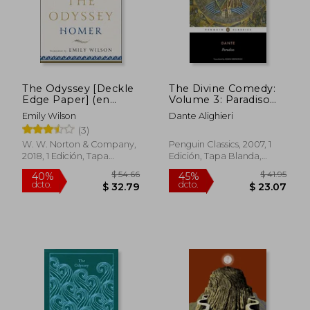
The Odyssey [Deckle
The Divine Comedy:
Edge Paper] (en
Volume 3: Paradiso
Inglés)
(en Inglés)
Emily Wilson
Dante Alighieri
(3)
W. W. Norton & Company,
Penguin Classics, 2007, 1
2018, 1 Edición, Tapa
Edición, Tapa Blanda,
Blanda, Nuevo
Nuevo
$ 54.66
$ 41
40%
45%
dcto.
dcto.