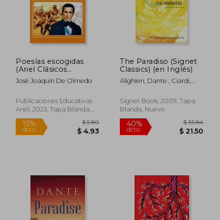
Poesías escogidas
The Paradiso (Signet
(Ariel Clásicos
Classics) (en Inglés)
Ecuatorianos)
José Joaquín De Olmedo
Alighieri, Dante ; Ciardi,
John ; Freccero, John
Publicaciones Educativas
Signet Book, 2009, Tapa
Ariel, 2023, Tapa Blanda,
Blanda, Nuevo
Nuevo
$ 47
40%