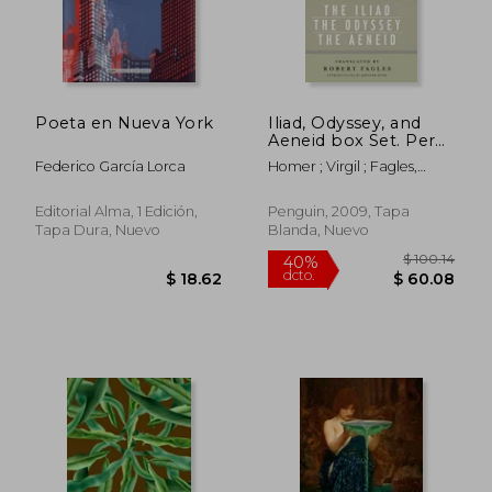
$ 54.25
$ 38
45%
45%
dcto.
dcto.
$ 29.84
$ 21.
Poeta en Nueva York
Iliad, Odyssey, and
Aeneid box Set. Per
le Scuole Superiori
Federico García Lorca
Homer ; Virgil ; Fagles,
(en Inglés)
Robert
Editorial Alma, 1 Edición,
Penguin, 2009, Tapa
Tapa Dura, Nuevo
Blanda, Nuevo