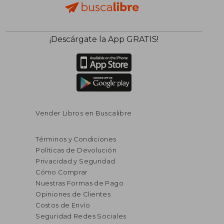
$ 111.48
$ 26.
40%
45%
¡Descárgate la App GRATIS!
dcto.
dcto.
$ 66.89
$ 14.
Vender Libros en Buscalibre
Términos y Condiciones
Políticas de Devolución
Privacidad y Seguridad
Cómo Comprar
Nuestras Formas de Pago
Opiniones de Clientes
Costos de Envío
Seguridad Redes Sociales