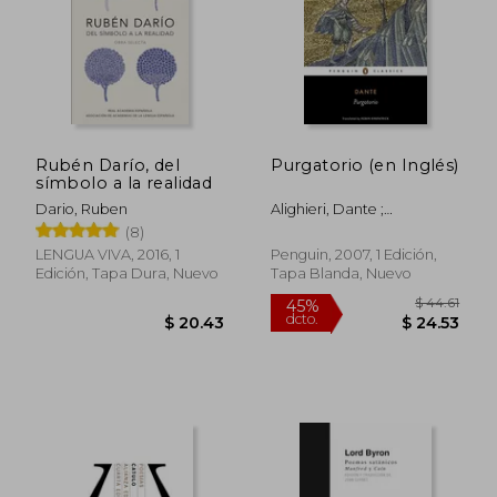
Rubén Darío, del
Purgatorio (en Inglés)
símbolo a la realidad
Dario, Ruben
Alighieri, Dante ;
Kirkpatrick, Robin ;
(8)
Kirkpatrick, Robin
LENGUA VIVA, 2016, 1
Penguin, 2007, 1 Edición,
Edición, Tapa Dura, Nuevo
Tapa Blanda, Nuevo
$ 34.59
$ 35.
40%
45%
dcto.
dcto.
$ 20.75
$ 19.