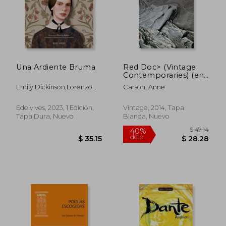
Una Ardiente Bruma
Red Doc> (Vintage
Contemporaries) (en
Inglés)
Emily Dickinson,Lorenzo
Carson, Anne
Olivan
Edelvives, 2023, 1 Edición,
Vintage, 2014, Tapa
Tapa Dura, Nuevo
Blanda, Nuevo
$ 36.87
$ 81
45%
45%
dcto.
dcto.
$ 20.28
$ 45.