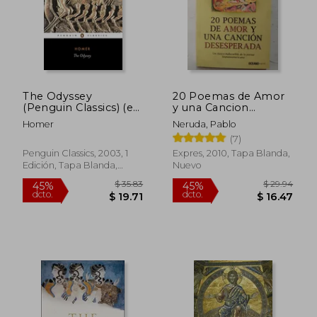
The Odyssey
20 Poemas de Amor
(Penguin Classics) (en
y una Cancion
Inglés)
Desesperada
Homer
Neruda, Pablo
(7)
Penguin Classics, 2003, 1
Expres, 2010, Tapa Blanda,
Edición, Tapa Blanda,
Nuevo
Nuevo
$ 35.83
$ 29.
45%
45%
dcto.
dcto.
$ 19.71
$ 16.