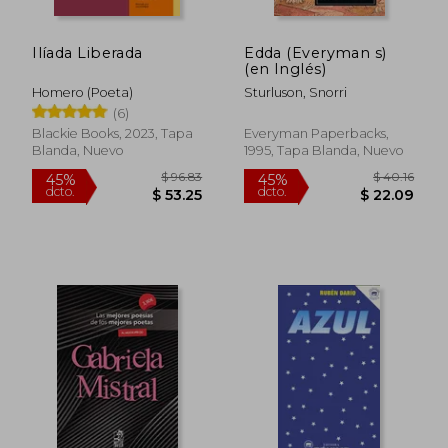
Ilíada Liberada
Edda (Everyman s)
(en Inglés)
Homero (Poeta)
Sturluson, Snorri
(6)
Blackie Books, 2023, Tapa
Everyman Paperbacks,
Blanda, Nuevo
1995, Tapa Blanda, Nuevo
$ 40.48
$ 36.
45%
45%
dcto.
dcto.
$ 22.26
$ 19.