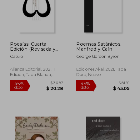
Poesías: Cuarta
Poemas Satánicos.
Edición (Revisada y
Manfred y Caín
Actualizada)
Catulo
George Gordon Byron
Alianza Editorial, 2021, 1
Ediciones Akal, 2021, Tapa
Edición, Tapa Blanda,
Dura, Nuevo
Nuevo
$ 44.
45%
dcto.
$ 20.43
$ 24.