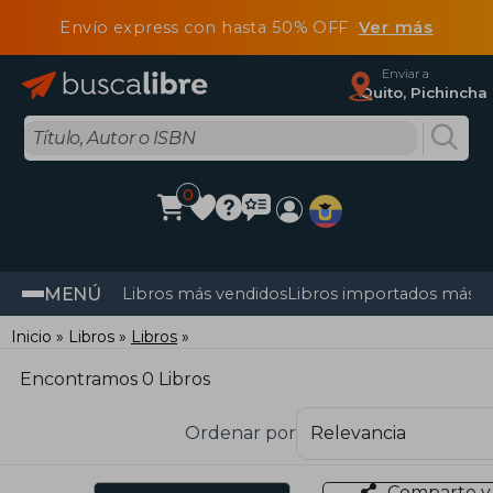
Envío express con hasta 50% OFF
Ver más
Enviar a
Quito, Pichincha
0
MENÚ
Libros más vendidos
Libros importados más v
Inicio
Libros
Libros
Encontramos 0 Libros
Ordenar por
Comparte y