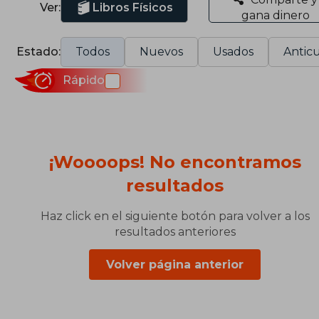
Ver:
Libros Físicos
gana dinero
Estado:
Todos
Nuevos
Usados
Anticu
Rápido
¡Woooops! No encontramos
resultados
Haz click en el siguiente botón para volver a los
resultados anteriores
Volver página anterior