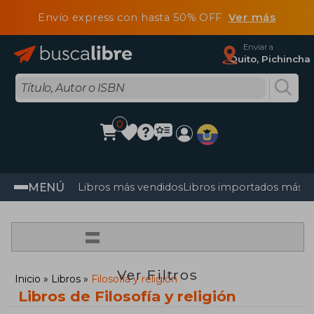
Envío express con hasta 50% OFF
Ver más
Enviar a
Quito, Pichincha
0
MENÚ
Libros más vendidos
Libros importados más v
=
Ver Filtros
Inicio
Libros
Filosofía y religión
Libros de Filosofía y religión