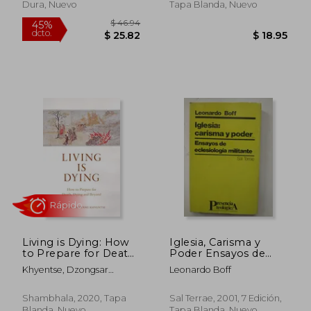
Dura, Nuevo
Tapa Blanda, Nuevo
$ 34.53
$ 33.
45%
45%
dcto.
dcto.
$ 18.99
$ 18.
Living is Dying: How
Iglesia, Carisma y
to Prepare for Death,
Poder Ensayos de
Dying and Beyond
Eclesiologia Militante
Khyentse, Dzongsar
Leonardo Boff
(en Inglés)
Jamyang
Shambhala, 2020, Tapa
Sal Terrae, 2001, 7 Edición,
Blanda, Nuevo
Tapa Blanda, Nuevo