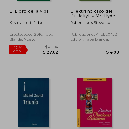
El Libro de la Vida
El extraño caso del
Dr. Jekyll y Mr. Hyde
(Ariel Juvenil
Rápido
Krishnamurti, Jiddu
Robert Louis Stevenson
Ilustrada)
Createspace, 2016, Tapa
Publicaciones Ariel, 2017, 2
Blanda, Nuevo
Edición, Tapa Blanda,
Nuevo
$ 36.
45%
dcto.
$ 20.00
$ 20.