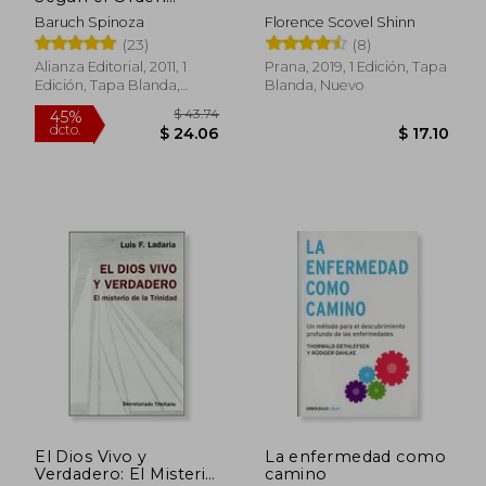
Geométrico
Baruch Spinoza
Florence Scovel Shinn
(23)
(8)
Alianza Editorial, 2011, 1
Prana, 2019, 1 Edición, Tapa
Rápido
Edición, Tapa Blanda,
Blanda, Nuevo
Nuevo
$ 29.97
$ 12
45%
5%
dcto.
dcto.
$ 16.48
$ 11.
El Dios Vivo y
La enfermedad como
Verdadero: El Misterio
camino