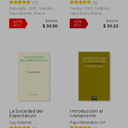
(13)
(3)
Debolsillo, 2019, 1 Edición,
Gredos, 2020, 1 Edición,
Tapa Blanda, Nuevo
Tapa Dura, Nuevo
La Sociedad del
Introducción al
Espectáculo
cristianismo
Guy Debord
Papa Benedicto XVI
$ 33.37
$ 60.
45%
45%