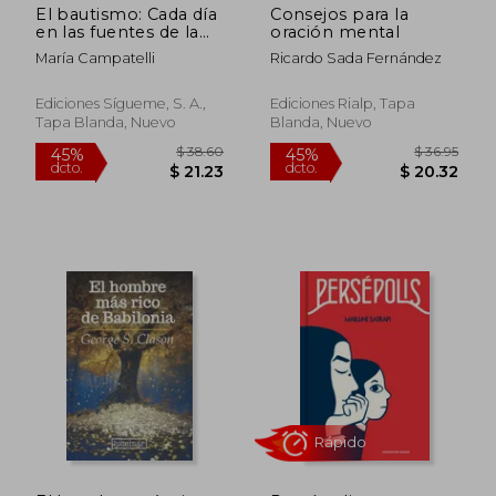
El bautismo: Cada día
Consejos para la
en las fuentes de la
oración mental
vida nueva (Nueva
María Campatelli
Ricardo Sada Fernández
Alianza)
Ediciones Sígueme, S. A.,
Ediciones Rialp, Tapa
$ 41.86
$ 176.
Tapa Blanda, Nuevo
Blanda, Nuevo
45%
45%
dcto.
dcto.
$ 23.02
$ 97.