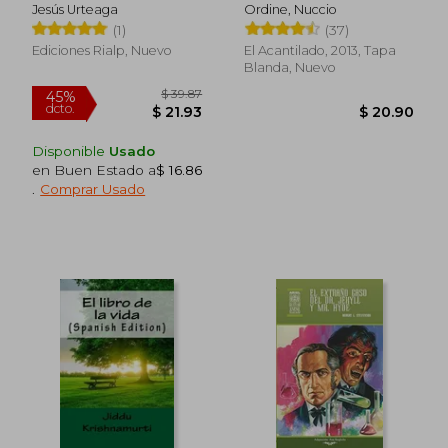
Jesús Urteaga
Ordine, Nuccio
(1)
(37)
Ediciones Rialp, Nuevo
El Acantilado, 2013, Tapa
Blanda, Nuevo
Disponible
Usado
en Buen Estado a
$ 16.86
.
Comprar Usado
$ 46.94
45%
dcto.
$ 25.82
$ 18.