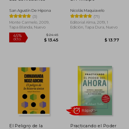
San Agustín De Hipona
Nicolás Maquiavelo
(3)
(71)
Monte Carmelo, 2009,
Editorial Alma, 2019, 1
Tapa Blanda, Nuevo
Edición, Tapa Dura, Nuevo
$ 60.
45%
dcto.
$ 6.00
$ 33.
El Peligro de la
Practicando el Poder