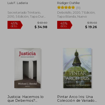
de la Trinidad
Luis F. Ladaria
Rüdiger Dahlke
(11)
Secretariado Trinitario,
Debolsillo, 2020, 7 Edición,
2010, 5 Edición, Tapa Dura,
Tapa Blanda, Nuevo
Nuevo
$ 43.74
45%
dcto.
$ 24.06
$ 17.
Justicia: Hacemos lo
Pintar Arco Iris: Una
que Debemos?
Colección de Variados
(Ensayo (Debolsillo))
Aspectos del