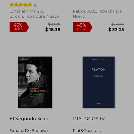
(6)
Editorial Alma, 2021, 1
Paidós, 2025, Tapa Blanda,
Edición, Tapa Dura, Nuevo
Nuevo
El Segundo Sexo
DIALOGOS IV
$ 35.02
$ 48.
45%
45%
dcto.
dcto.
$ 19.26
$ 26.
Simone De Beauvoir
Plat&Oacute;N