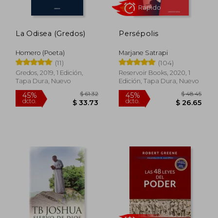
La Odisea (Gredos)
Persépolis
Homero (Poeta)
Marjane Satrapi
Rápido
(11)
(104)
Gredos, 2019, 1 Edición,
Reservoir Books, 2020, 1
Tapa Dura, Nuevo
Edición, Tapa Dura, Nuevo
$ 61.32
$ 48.
45%
45%
dcto.
dcto.
$ 33.73
$ 26.