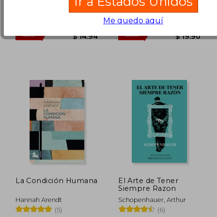
Ir a Estados Unidos
Katz Editores, 2019, 1
San Pablo, 2014, 1 Edición,
$ 50.84
$ 54.
Edición, Tapa Blanda,
Tapa Blanda, Nuevo
40%
45%
Me quedo aquí
dcto.
dcto.
Nuevo
$ 30.50
$ 30.
La Condición Humana
El Arte de Tener
Siempre Razon
Hannah Arendt
Schopenhauer, Arthur
(5)
(6)