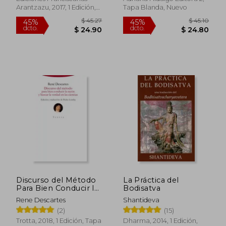
Arantzazu, 2017, 1 Edición,
Tapa Blanda, Nuevo
Tapa Blanda, Nuevo
$ 27.17
$ 36
45%
45%
dcto.
dcto.
$ 14.94
$ 19.
Discurso del Método
La Práctica del
Para Bien Conducir la
Bodisatva
Razón y Buscar la
Rene Descartes
Shantideva
Verdad en las Ciencias
(2)
(15)
Trotta, 2018, 1 Edición, Tapa
Dharma, 2014, 1 Edición,