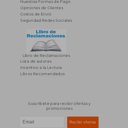
Nuestras Formas de Pago
Opiniones de Clientes
Costos de Envío
Seguridad Redes Sociales
$ 43.19
$ 20.
45%
45%
dcto.
dcto.
$ 23.75
$ 11.
Libro de Reclamaciones
Lista de autores
Incentivo a la Lectura
Libros Recomendados
Suscríbete para recibir ofertas y
promociones