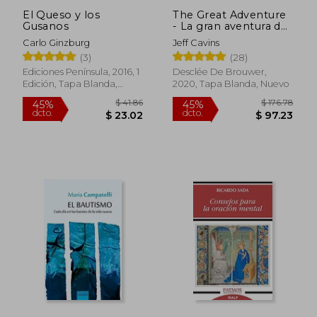
El Queso y los
The Great Adventure
Gusanos
- La gran aventura de
la Biblia de Jerusalén
Carlo Ginzburg
Jeff Cavins
$ 51.36
$ 38.
45%
45%
(3)
(28)
dcto.
dcto.
$ 28.25
$ 21.
Ediciones Península, 2016, 1
Desclée De Brouwer,
Edición, Tapa Blanda,
2020, Tapa Blanda, Nuevo
Nuevo