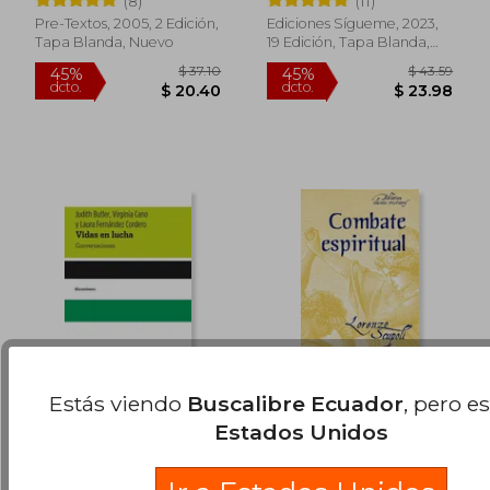
(8)
(11)
dcto.
dcto.
$ 18.36
$ 33.
Pre-Textos, 2005, 2 Edición,
Ediciones Sígueme, 2023,
Tapa Blanda, Nuevo
19 Edición, Tapa Blanda,
Nuevo
Estás viendo
Buscalibre Ecuador
, pero e
Vidas en Lucha
Combate Espiritual
Estados Unidos
Virginia Cano
Lorenzo Scupoli
(7)