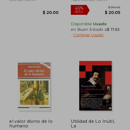
Disponible
Usado
en Buen Estado a
$ 17.63
.
Comprar Usado
$ 45.27
$ 45.
45%
45%
dcto.
dcto.
$ 24.90
$ 24.
el valor divino de lo
Utilidad de Lo Inútil,
humano
La