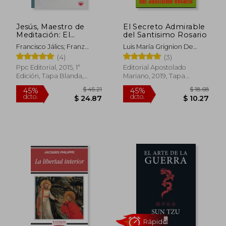
Jesús, Maestro de
El Secreto Admirable
Meditación: El
del Santisimo Rosario
Acompañamiento
Francisco Jálics; Franz
Luis María Grignion De
Espiritual en el
Jalics
Montfort - Santo
(4)
(3)
Evangelio
Ppc Editorial, 2015, 1ª
Editorial Apostolado
Edición, Tapa Blanda,
Mariano, 2019, Tapa
Nuevo
Blanda, Nuevo
$ 45.21
$ 18
45%
45%
dcto.
dcto.
$ 24.87
$ 10.