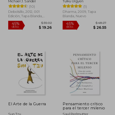
Michael J. Sandel
Tulku Urgyen
Desarrollo y
(10)
(1)
Consumación
Debolsillo, 2012, 001
Dharma, 2009, Tapa
Edición, Tapa Blanda,
Blanda, Nuevo
Nuevo
$ 63.60
$ 35.
45%
45%
dcto.
dcto.
$ 34.98
$ 19.
El Arte de la Guerra
Pensamiento crítico
para el tercer milenio
Sun Tzu
Saul Perlmutter