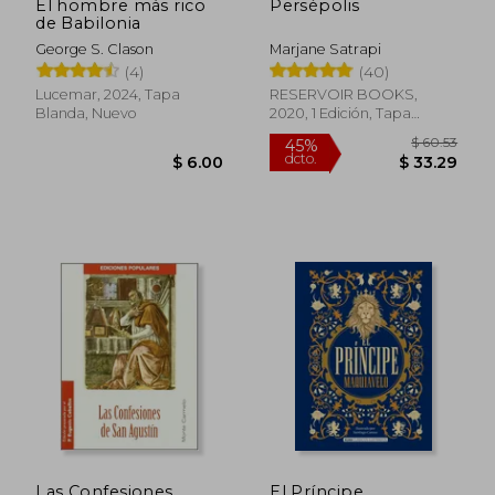
El hombre más rico
Persépolis
de Babilonia
George S. Clason
Marjane Satrapi
(4)
(40)
Lucemar, 2024, Tapa
RESERVOIR BOOKS,
Blanda, Nuevo
2020, 1 Edición, Tapa
Blanda, Nuevo
$ 38.60
$ 36.
45%
45%
dcto.
dcto.
$ 21.23
$ 20.
Rápido
Las Confesiones
El Príncipe