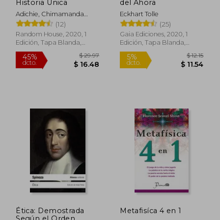
Historia Única
del Ahora
Adichie, Chimamanda
Eckhart Tolle
Ngozi
(12)
(25)
Random House, 2020, 1
Gaia Ediciones, 2020, 1
Edición, Tapa Blanda,
Edición, Tapa Blanda,
Nuevo
Nuevo
$ 24.45
45%
dcto.
$ 13.45
$ 13.
Ética: Demostrada
Metafisíca 4 en 1
Según el Orden