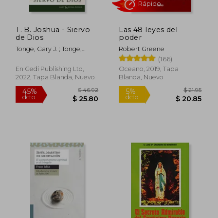
T. B. Joshua - Siervo
Las 48 leyes del
de Dios
poder
Tonge, Gary J. ; Tonge,
Robert Greene
Fiona ; Joshua, Tb
(166)
En Gedi Publishing Ltd,
Oceano, 2019, Tapa
Rápido
2022, Tapa Blanda, Nuevo
Blanda, Nuevo
$ 46.92
$ 21
45%
5%
dcto.
dcto.
$ 25.80
$ 20.