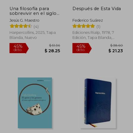
Una filosofía para
Después de Esta Vida
$ 47.72
$ 53.
45%
45%
sobrevivir en el siglo
dcto.
dcto.
$ 26.25
$ 29.
XXI
Jesús G. Maestro
Federico Suárez
(4)
(1)
Harpercollins, 2025, Tapa
Ediciones Rialp, 1978, 7
Blanda, Nuevo
Edición, Tapa Blanda,
Nuevo