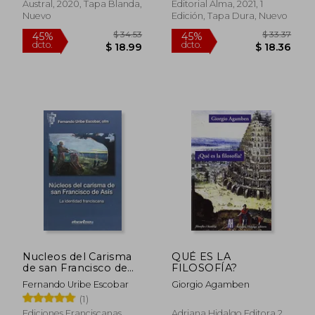
Austral, 2020, Tapa Blanda,
Editorial Alma, 2021, 1
Nuevo
Edición, Tapa Dura, Nuevo
$ 37.10
$ 43.
45%
45%
dcto.
dcto.
$ 20.40
$ 23.
Nucleos del Carisma
QUÉ ES LA
de san Francisco de
FILOSOFÍA?
Asis
Fernando Uribe Escobar
Giorgio Agamben
(1)
Ediciones Franciscanas
Adriana Hidalgo Editora 2,