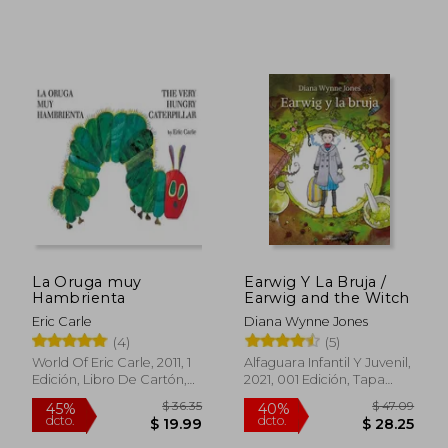
$ 35.83
$ 42.
45%
45%
dcto.
dcto.
$ 19.71
$ 23.
La Oruga muy
Earwig Y La Bruja /
Hambrienta
Earwig and the Witch
Eric Carle
Diana Wynne Jones
(4)
(5)
World Of Eric Carle, 2011, 1
Alfaguara Infantil Y Juvenil,
Edición, Libro De Cartón,
2021, 001 Edición, Tapa
Nuevo
Dura, Nuevo