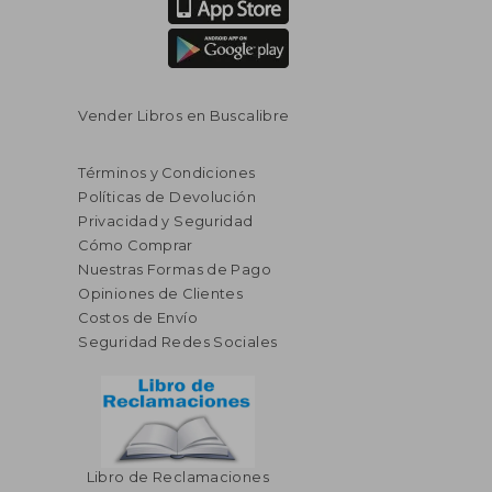
Vender Libros en Buscalibre
Términos y Condiciones
Políticas de Devolución
Privacidad y Seguridad
Cómo Comprar
Nuestras Formas de Pago
Opiniones de Clientes
Costos de Envío
Seguridad Redes Sociales
$ 57.81
$ 38.
45%
40%
dcto.
dcto.
$ 31.79
$ 22.
Libro de Reclamaciones