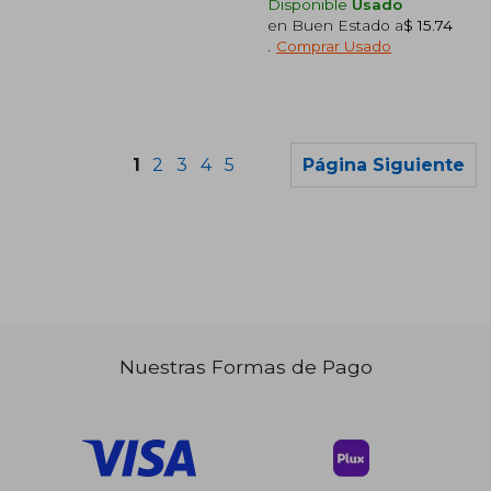
Disponible
Usado
en Buen Estado a
$ 15.74
.
Comprar Usado
1
2
3
4
5
Página Siguiente
$ 40.
40%
dcto.
$ 29.00
$ 24.
Nuestras Formas de Pago