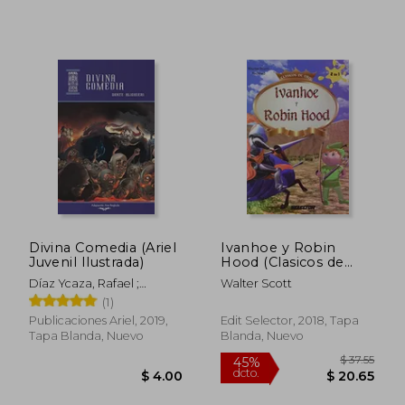
$ 22.40
$ 32.
45%
45%
Divina Comedia (Ariel
Ivanhoe y Robin
dcto.
dcto.
$ 12.32
$ 17.
Juvenil Ilustrada)
Hood (Clasicos de
Oro)
Díaz Ycaza, Rafael ;
Walter Scott
Bergholtz, Ana ; Jácome,
(1)
Nelson
Publicaciones Ariel, 2019,
Edit Selector, 2018, Tapa
Tapa Blanda, Nuevo
Blanda, Nuevo