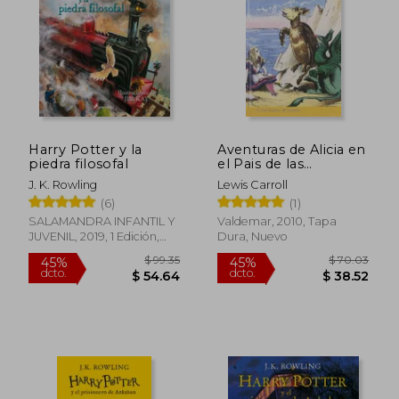
Harry Potter y la
Aventuras de Alicia en
piedra filosofal
el Pais de las
Maravillas; Al Otro
J. K. Rowling
Lewis Carroll
Lado d el Espejo
(6)
(1)
SALAMANDRA INFANTIL Y
Valdemar, 2010, Tapa
JUVENIL, 2019, 1 Edición,
Dura, Nuevo
Tapa Blanda,
Usado
$ 4.50
24%
dcto.
$ 3.40
$ 4.