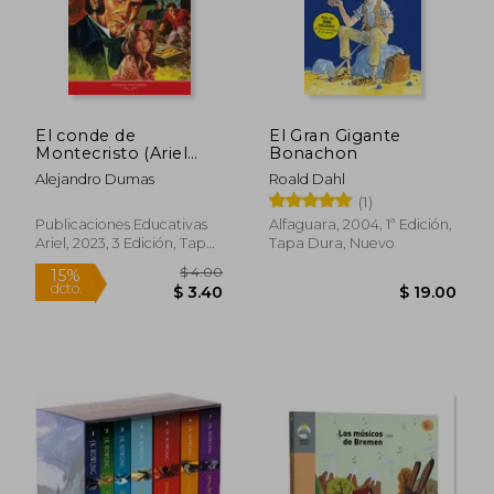
$ 50.67
40%
dcto.
$ 30.40
$ 4.
El conde de
El Gran Gigante
Montecristo (Ariel
Bonachon
Juvenil Ilustrada)
Alejandro Dumas
Roald Dahl
(1)
Publicaciones Educativas
Alfaguara, 2004, 1ª Edición,
Ariel, 2023, 3 Edición, Tapa
Tapa Dura, Nuevo
Blanda, Nuevo