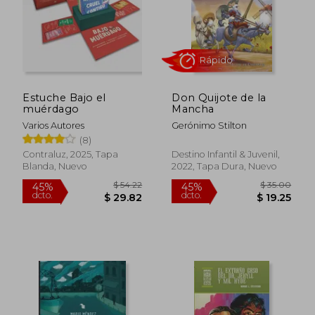
$ 38.02
$ 91.
45%
45%
dcto.
dcto.
$ 20.91
$ 50.
Estuche Bajo el
Don Quijote de la
muérdago
Mancha
Varios Autores
Gerónimo Stilton
(8)
Contraluz, 2025, Tapa
Destino Infantil & Juvenil,
Blanda, Nuevo
2022, Tapa Dura, Nuevo
Rápido