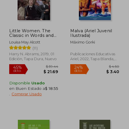
Little Women. The
Malva (Ariel Juvenil
Classic in Words and
Ilustrada)
Pictures (en Inglés)
Louisa May Alcott
Máximo Gorki
$ 153.86
$ 26
(11)
45%
45%
dcto.
dcto.
$ 84.62
$ 14.
Harry N. Abrams, 2019, 01
Publicaciones Educativas
Edición, Tapa Dura, Nuevo
Ariel, 2022, Tapa Blanda,
Nuevo
Disponible
Usado
en Buen Estado a
$ 18.55
.
Comprar Usado