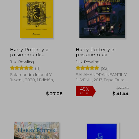
Harry Potter y el
Harry Potter y el
prisionero de
prisionero de
Azkaban (edición
Azkaban (Harry
J. K. Rowling
J. K. Rowling
Hufflepuff del 20°
Potter [edición
(11)
(82)
aniversario) (Harry
ilustrada] 3)
Potter 3)
Salamandra Infantil Y
SALAMANDRA INFANTIL Y
Juvenil, 2020, 1 Edición,
JUVENIL, 2017, Tapa Dura,
Tapa Dura, Nuevo
Nuevo
$ 99.35
$ 70.
45%
45%
dcto.
dcto.
$ 54.64
$ 38.