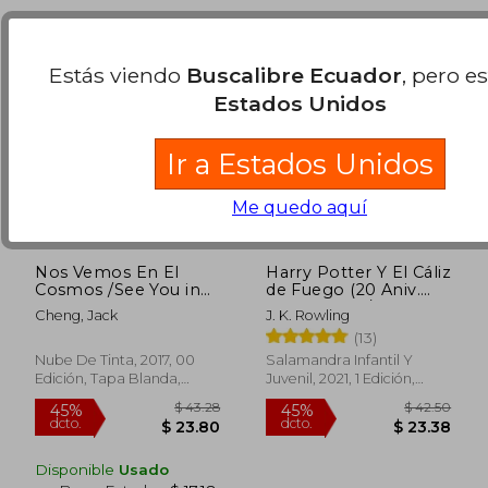
Estás viendo
Buscalibre Ecuador
, pero e
Estados Unidos
Ir a Estados Unidos
Me quedo aquí
Nos Vemos En El
Harry Potter Y El Cáliz
Cosmos /See You in
de Fuego (20 Aniv.
the Cosmos
Ravenclaw) / Harry
Cheng, Jack
J. K. Rowling
Potter and the Gob
(13)
Let of Fire
(Ravenclaw)
Nube De Tinta, 2017, 00
Salamandra Infantil Y
Edición, Tapa Blanda,
Juvenil, 2021, 1 Edición,
Nuevo
Tapa Dura, Nuevo
$ 35.63
$ 36.
45%
45%
dcto.
dcto.
$ 19.60
$ 19.
Disponible
Usado