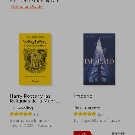
en Buen Estado a
$ 17.18
.
Comprar Usado
Harry Potter y las
Imperio
Reliquias de la Muerte
(TD)(20 ANIV.
J. K. Rowling
Iria G. Parente
HUFFLEPUFF) -
(1)
(2)
ROWLING, J.K. - Libro
Físico
Salamandra Infantil Y
Tbr, Tapa Blanda, Nuevo
Juvenil, 2022, 1 Edición,
$ 32.77
$ 58.
45%
45%
Tapa Dura, Nuevo
dcto.
dcto.
$ 18.02
$ 32.