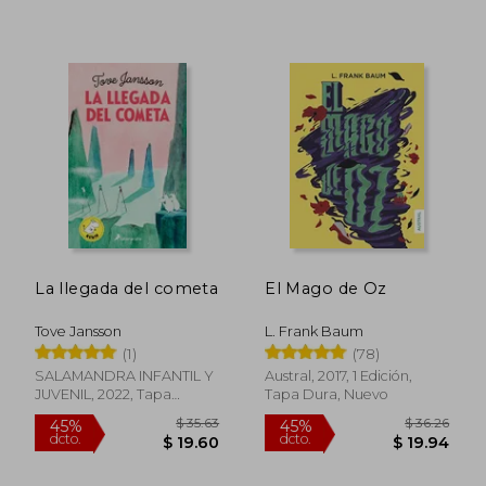
La llegada del cometa
El Mago de Oz
$ 36.35
$ 47.
45%
40%
Tove Jansson
L. Frank Baum
dcto.
dcto.
$ 19.99
$ 28.
(1)
(78)
SALAMANDRA INFANTIL Y
Austral, 2017, 1 Edición,
JUVENIL, 2022, Tapa
Tapa Dura, Nuevo
Blanda, Nuevo