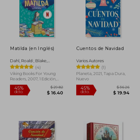
Matilda (en Inglés)
Cuentos de Navidad
Dahl, Roald ; Blake,
Varios Autores
Quentin
(4)
(1)
Viking Books For Young
Planeta, 2021, Tapa Dura,
Readers, 2007, 1 Edición,
Nuevo
Tapa Blanda, Nuevo
$ 29.82
$ 36.
45%
45%
dcto.
dcto.
$ 16.40
$ 19.