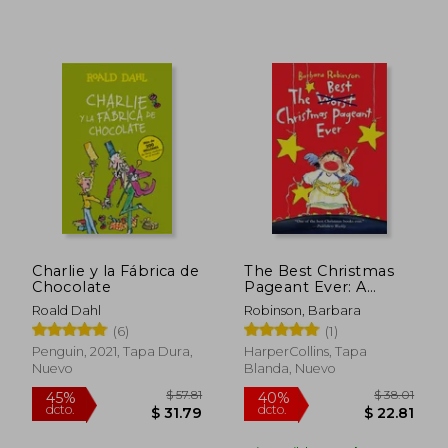
$ 38.31
45%
Charlie y la Fábrica de
The Best Christmas
dcto.
$ 21.07
$ 4.
Chocolate
Pageant Ever: A
Christmas Holiday
Roald Dahl
Robinson, Barbara
Book for Kids (en
(6)
(1)
Inglés)
Penguin, 2021, Tapa Dura,
HarperCollins, Tapa
Nuevo
Blanda, Nuevo