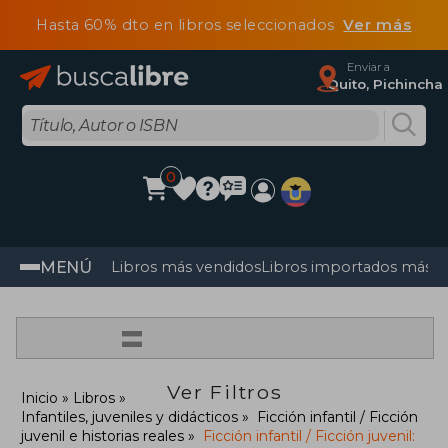
Hasta 60% dto en libros seleccionados
Ver más
Enviar a
Quito, Pichincha
0
MENÚ
Libros más vendidos
Libros importados más v
=
Ver Filtros
Inicio
Libros
Infantiles, juveniles y didácticos
Ficción infantil / Ficción
juvenil e historias reales
Ficción infantil / Ficción juvenil: