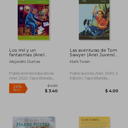
Los mil y un
Las aventuras de Tom
fantasmas (Ariel
Sawyer (Ariel Juvenil
$ 39.44
$ 4.
Juvenil Ilustrada)
Ilustrada)
45%
24%
Alejandro Dumas
Mark Twain
dcto.
dcto.
$ 21.69
$ 3.
Publicaciones Educativas
Publicaciones Ariel, 2020, 2
Ariel, 2022, Tapa Blanda,
Edición, Tapa Blanda,
Nuevo
Nuevo