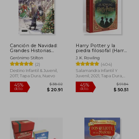
Canción de Navidad:
Harry Potter y la
Grandes Historias
piedra filosofal (Harry
Stilton
Potter edición
Gerónimo Stilton
J. K. Rowling
MinaLima 1)
(2)
(404)
Destino Infantil & Juvenil,
Salamandra Infantil Y
2017, Tapa Dura, Nuevo
Juvenil, 2021, Tapa Dura,
Nuevo