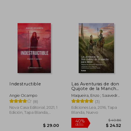
$ 21
45%
dcto.
$ 15.21
$ 11.
Indestructible
Las Aventuras de don
Quijote de la Mancha
Para Niños
Angie Ocampo
Maqueira, Enzo ; Saavedra,
Miguel De Cervantes
(8)
(3)
Nova Casa Editorial, 2021, 1
Ediciones Lea, 2016, Tapa
Edición, Tapa Blanda,
Blanda, Nuevo
Nuevo