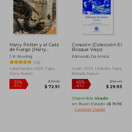
Harry Potter y el Caliz
Corazón (Colección El
de Fuego [Harry
Bosque Viejo)
Potter 4] [Edicion
J. K. Rowling
Edmundo De Amicis
Ilustrada]
(76)
Salamandra, 2020, Tapa
Gadir, 2020, 1 Edición, Tapa
Dura, Nuevo
Blanda, Nuevo
Disponible
Usado
en Buen Estado a
$ 19.96
.
Comprar Usado
$ 75.
45%
dcto.
$ 27.08
$ 41.