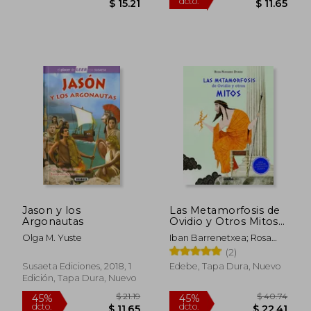
$ 43.28
$ 42.
45%
45%
dcto.
dcto.
$ 23.80
$ 23.
Jason y los
Las Metamorfosis de
Argonautas
Ovidio y Otros Mitos
(Para Entender la
Olga M. Yuste
Iban Barrenetxea; Rosa
Mitología Clásica)
Navarro Durán
(2)
Susaeta Ediciones, 2018, 1
Edebe, Tapa Dura, Nuevo
Edición, Tapa Dura, Nuevo