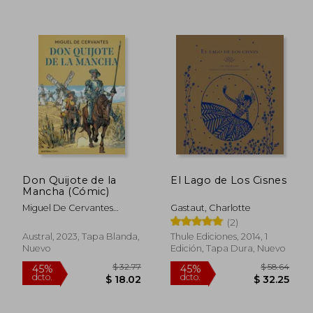
Don Quijote de la
El Lago de Los Cisnes
Mancha (Cómic)
Miguel De Cervantes
Gastaut, Charlotte
Saavedra
(2)
Austral, 2023, Tapa Blanda,
Thule Ediciones, 2014, 1
$ 37
45%
Nuevo
Edición, Tapa Dura, Nuevo
dcto.
$ 4.00
$ 20.