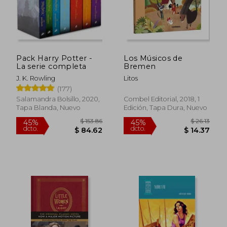
Pack Harry Potter -
Los Músicos de
$ 4.00
15%
La serie completa
Bremen
dcto.
$ 3.40
$ 19.
J. K. Rowling
Litos
(177)
Salamandra Bolsillo, 2020,
Combel Editorial, 2018, 1
Tapa Blanda, Nuevo
Edición, Tapa Dura, Nuevo