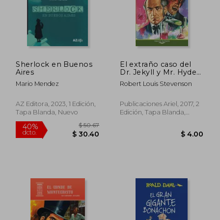
$ 54.22
$ 35.
45%
45%
dcto.
dcto.
$ 29.82
$ 19.
Sherlock en Buenos
El extraño caso del
Aires
Dr. Jekyll y Mr. Hyde
(Ariel Juvenil
Mario Mendez
Robert Louis Stevenson
Ilustrada)
AZ Editora, 2023, 1 Edición,
Publicaciones Ariel, 2017, 2
Tapa Blanda, Nuevo
Edición, Tapa Blanda,
Nuevo