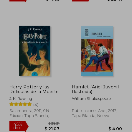
$ 44.
45%
dcto.
$ 39.90
$ 24.
Harry Potter y las
Hamlet (Ariel Juvenil
Reliquias de la Muerte
Ilustrada)
J. K. Rowling
William Shakespeare
(4)
Salamandra, 2011, 014
Publicaciones Ariel, 2017,
Edición, Tapa Blanda,
Tapa Blanda, Nuevo
Nuevo