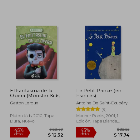
$ 112.16
$ 54.
35%
45%
dcto.
dcto.
$ 72.91
$ 29.
El Fantasma de la
Le Petit Prince (en
Opera (Monster Kids)
Francés)
Gaston Leroux
Antoine De Saint-Exupéry
(9)
Pluton Kids, 2010, Tapa
Mariner Books, 2001, 1
Dura, Nuevo
Edición, Tapa Blanda,
Nuevo