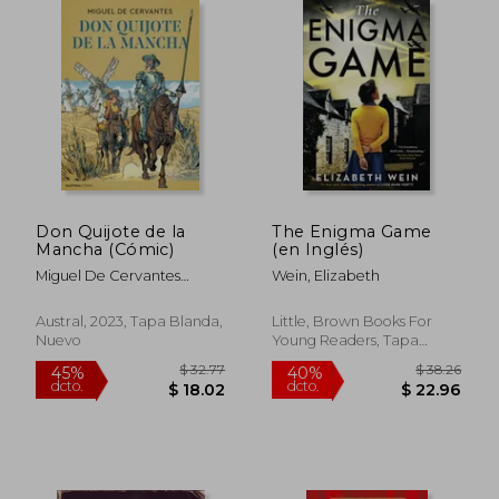
$ 36.
45%
dcto.
$ 12.86
$ 20.
Don Quijote de la
The Enigma Game
Mancha (Cómic)
(en Inglés)
Miguel De Cervantes
Wein, Elizabeth
Saavedra
Austral, 2023, Tapa Blanda,
Little, Brown Books For
Nuevo
Young Readers, Tapa
Blanda, Nuevo