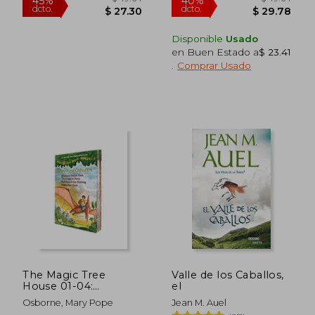
Disponible
Usado
$ 52.49
$ 110.
45%
40%
dcto.
dcto.
en Buen Estado a
$ 23.41
$ 28.87
$ 66.
.
Comprar Usado
The Magic Tree
Valle de los Caballos,
House 01-04:
el
Dinosaurs Before
Osborne, Mary Pope
Jean M. Auel
Dark (en Inglés)