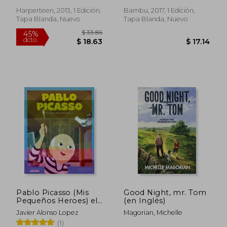
Harperteen, 2013, 1 Edición,
Bambu, 2017, 1 Edición,
Tapa Blanda, Nuevo
Tapa Blanda, Nuevo
$ 39.93
$ 37.
45%
45%
dcto.
dcto.
$ 21.96
$ 20.
Pablo Picasso (Mis
Good Night, mr. Tom
Pequeños Heroes) el
(en Inglés)
Mayor Artista del
Javier Alonso Lopez
Magorian, Michelle
Siglo xx
(1)