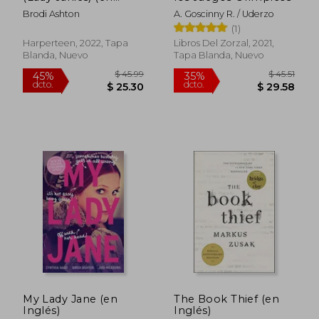
dcto.
dcto.
$ 27.44
$ 27.
Inglés)
Brodi Ashton
A. Goscinny R. / Uderzo
(1)
Harperteen, 2022, Tapa
Libros Del Zorzal, 2021,
Blanda, Nuevo
Tapa Blanda, Nuevo
My Lady Jane (en
The Book Thief (en
Inglés)
Inglés)