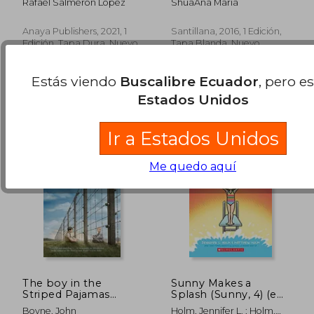
Rafael Salmerón López
ShuaAna Maria
Anaya Publishers, 2021, 1
Santillana, 2016, 1 Edición,
Edición, Tapa Dura, Nuevo
Tapa Blanda, Nuevo
$ 45.99
$ 45
45%
35%
dcto.
dcto.
$ 25.30
$ 29.
Estás viendo
Buscalibre Ecuador
, pero e
Estados Unidos
Ir a Estados Unidos
Me quedo aquí
The boy in the
Sunny Makes a
Striped Pajamas
Splash (Sunny, 4) (en
(Random House
Inglés)
Boyne, John
Holm, Jennifer L. ; Holm,