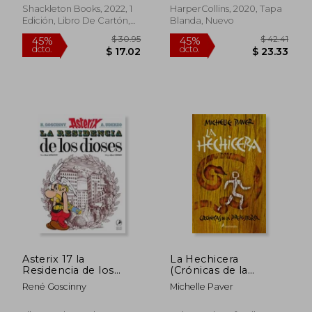
Shackleton Books, 2022, 1
HarperCollins, 2020, Tapa
Edición, Libro De Cartón,
Blanda, Nuevo
Nuevo
$ 49.64
$ 37
40%
40%
dcto.
dcto.
$ 29.78
$ 22.
Asterix 17 la
La Hechicera
Residencia de los
(Crónicas de la
Dioses
Prehistoria 4)
René Goscinny
Michelle Paver