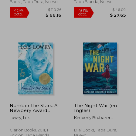
Books, Tapa Dura, Nuevo
Tapa Blanda, Nuevo
Number the Stars: A
The Night War (en
$ 46.09
$ 48.
40%
40%
Newbery Award
Inglés)
dcto.
dcto.
$ 27.65
$ 29.
Winner (en Inglés)
Lowry, Lois
Kimberly Brubaker
Bradley
Clarion Books, 2011, 1
Dial Books, Tapa Dura,
Edición, Tapa Blanda,
Nuevo