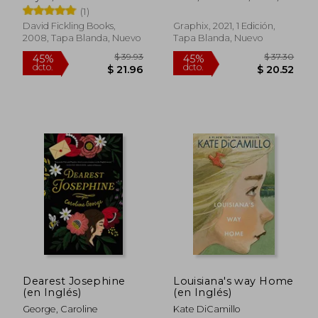
Movie Tie-In Books)
Matthew
(1)
(en Inglés)
David Fickling Books,
Graphix, 2021, 1 Edición,
2008, Tapa Blanda, Nuevo
Tapa Blanda, Nuevo
$ 47.46
$ 60.
40%
40%
dcto.
dcto.
$ 28.48
$ 36.
Dearest Josephine
Louisiana's way Home
(en Inglés)
(en Inglés)
George, Caroline
Kate DiCamillo