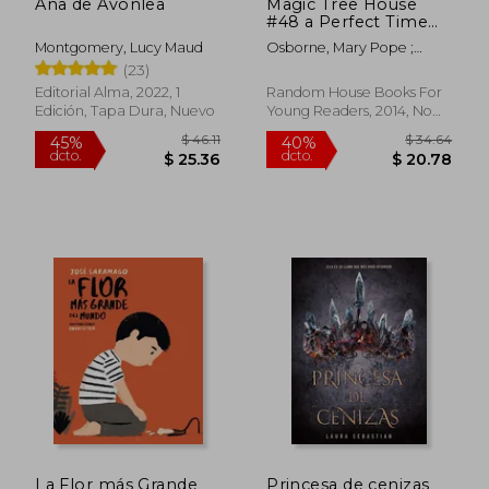
Ana de Avonlea
Magic Tree House
#48 a Perfect Time
for Pandas (Magic
Montgomery, Lucy Maud
Osborne, Mary Pope ;
Tree House: A Merlin
Murdocca, Sal
(23)
Mission) (en Inglés)
Editorial Alma, 2022, 1
Random House Books For
Edición, Tapa Dura, Nuevo
Young Readers, 2014, No
Edición, Tapa Blanda,
Nuevo
$ 58.21
45%
dcto.
$ 32.01
$ 16.
La Flor más Grande
Princesa de cenizas