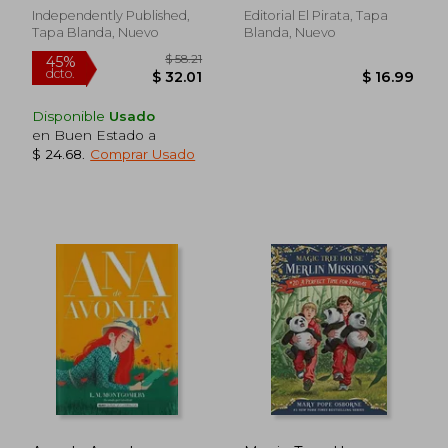
Independently Published,
Editorial El Pirata, Tapa
Tapa Blanda, Nuevo
Blanda, Nuevo
Disponible
Usado
en Buen Estado a
$ 24.68
.
Comprar Usado
$ 50.87
$ 72.
45%
40%
dcto.
dcto.
$ 27.98
$ 43.