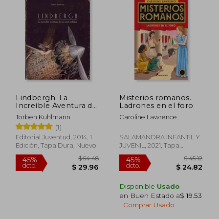
$ 32.77
$ 38.
45%
40%
dcto.
dcto.
$ 18.02
$ 22.
Lindbergh. La
Misterios romanos.
Increíble Aventura de
Ladrones en el foro
un Ratón Volador
Torben Kuhlmann
Caroline Lawrence
(Albumes Ilustrados)
(1)
Editorial Juventud, 2014, 1
SALAMANDRA INFANTIL Y
Edición, Tapa Dura, Nuevo
JUVENIL, 2021, Tapa
Blanda, Nuevo
Disponible
Usado
en Buen Estado a
$ 19.53
.
Comprar Usado