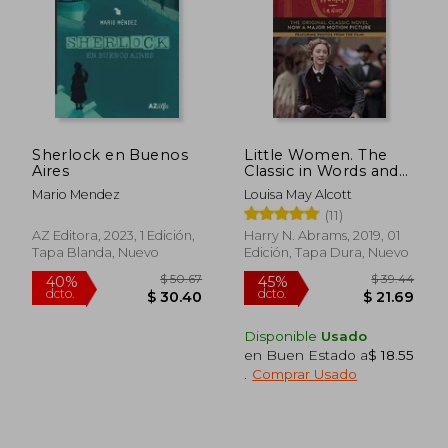
Sherlock en Buenos
Little Women. The
Aires
Classic in Words and
Pictures (en Inglés)
Mario Mendez
Louisa May Alcott
(11)
AZ Editora, 2023, 1 Edición,
Harry N. Abrams, 2019, 01
Tapa Blanda, Nuevo
Edición, Tapa Dura, Nuevo
Disponible
Usado
en Buen Estado a
$ 18.55
.
Comprar Usado
$ 50.67
$ 39.
40%
45%
dcto.
dcto.
$ 30.40
$ 21.