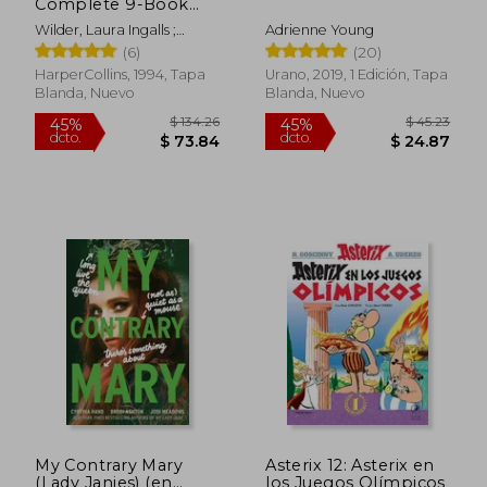
Complete 9-Book
box Set: Books 1 to 9
Wilder, Laura Ingalls ;
Adrienne Young
(en Inglés)
Williams, Garth
(6)
(20)
HarperCollins, 1994, Tapa
Urano, 2019, 1 Edición, Tapa
Blanda, Nuevo
Blanda, Nuevo
My Contrary Mary
Asterix 12: Asterix en
$ 49.89
$ 50.
45%
45%
(Lady Janies) (en
los Juegos Olímpicos