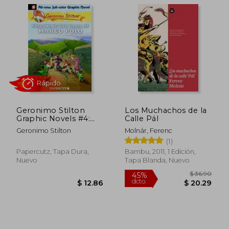
$ 34.67
$ 48.
45%
40%
dcto.
dcto.
$ 19.07
$ 29.
Geronimo Stilton
Los Muchachos de la
Graphic Novels #4:
Calle Pál
Following the Trail of
Geronimo Stilton
Molnár, Ferenc
Marco Polo (en
(1)
Inglés)
Papercutz, Tapa Dura,
Bambu, 2011, 1 Edición,
Nuevo
Tapa Blanda, Nuevo
Rápido