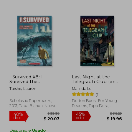
I Survived #8: I
Last Night at the
Survived the
Telegraph Club (en
Japanese Tsunami,
Inglés)
Tarshis, Lauren
Malinda Lo
2011 (en Inglés)
(1)
$ 40.86
$ 31.
40%
45%
Scholastic Paperbacks,
Dutton Books For Young
dcto.
dcto.
$ 24.52
$ 17.
2013, Tapa Blanda, Nuevo
Readers, Tapa Dura,
Nuevo
Disponible
Usado