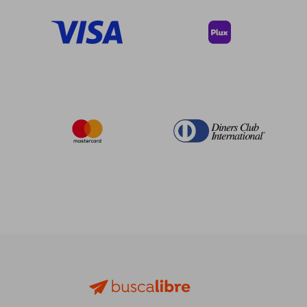
$ 110.26
$ 46.
40%
40%