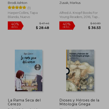
Brodi Ashton
Zusak, Markus
$ 134.26
$ 45.
45%
45%
(1)
dcto.
dcto.
$ 73.84
$ 24.
HarperCollins, Tapa
Alfred A. Knopf Books For
Blanda, Nuevo
Young Readers, 2016, Tapa
Dura, Nuevo
La Rama Seca del
Dioses y Héroes de la
Cerezo
Mitología Griega