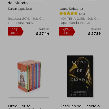
del Mundo
Saramago, Jose
Laura Sebastian
(23)
Beascoa, 2016, 1 Edición,
MONTENA, 2018, 1 Edición,
Tapa Dura, Nuevo
Tapa Blanda, Nuevo
$ 46.11
$ 34.
45%
40%
dcto.
dcto.
$ 25.36
$ 20.
Little House
Despues del Deshielo