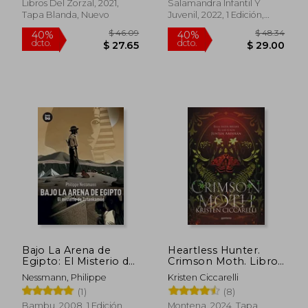
Libros Del Zorzal, 2021,
Salamandra Infantil Y
Tapa Blanda, Nuevo
Juvenil, 2022, 1 Edición,
Tapa Blanda, Nuevo
Rápido
$ 33.86
45%
dcto.
$ 18.63
$ 17.
Bajo La Arena de
Heartless Hunter.
Egipto: El Misterio de
Crimson Moth. Libro
Tutankamón
1
Nessmann, Philippe
Kristen Ciccarelli
(1)
(8)
Bambu, 2008, 1 Edición,
Montena, 2024, Tapa