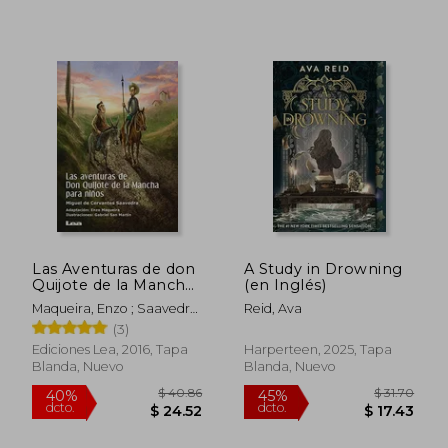
$ 54.48
$ 45
45%
45%
dcto.
dcto.
$ 29.96
$ 24.
Las Aventuras de don
A Study in Drowning
Quijote de la Mancha
(en Inglés)
Para Niños
Maqueira, Enzo ; Saavedra,
Reid, Ava
Miguel De Cervantes
(3)
Ediciones Lea, 2016, Tapa
Harperteen, 2025, Tapa
Blanda, Nuevo
Blanda, Nuevo