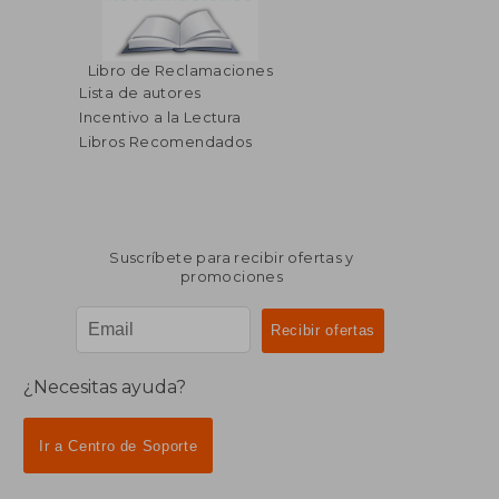
$ 40.24
$ 49.
40%
40%
dcto.
dcto.
$ 24.14
$ 29.
Libro de Reclamaciones
Lista de autores
Incentivo a la Lectura
Libros Recomendados
Suscríbete para recibir ofertas y
promociones
¿Necesitas ayuda?
Ir a Centro de Soporte