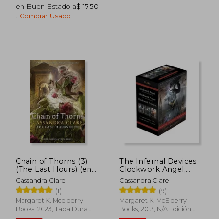
en Buen Estado a
$ 17.50
.
Comprar Usado
Chain of Thorns (3)
The Infernal Devices:
(The Last Hours) (en
Clockwork Angel;
Inglés)
Clockwork Prince;
Cassandra Clare
Cassandra Clare
Clockwork Princess
$ 33.39
$ 36.
40%
45%
(1)
(9)
(en Inglés)
dcto.
dcto.
$ 20.03
$ 19.
Margaret K. Mcelderry
Margaret K. McElderry
Books, 2023, Tapa Dura,
Books, 2013, N/A Edición,
Nuevo
Tapa Dura, Nuevo