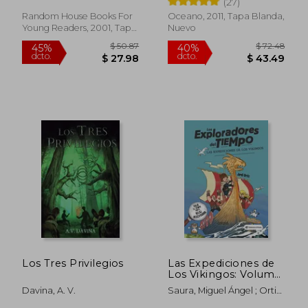
(27)
Random House Books For
Oceano, 2011, Tapa Blanda,
Young Readers, 2001, Tapa
Nuevo
Blanda, Nuevo
$ 49.64
$ 49.
45%
40%
dcto.
dcto.
$ 27.30
$ 29.
Los Tres Privilegios
Las Expediciones de
Los Vikingos: Volume
2
Davina, A. V.
Saura, Miguel Ángel ; Ortiz,
Jordi