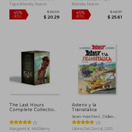
Tapa Blanda, Nuevo
Blanda, Nuevo
$ 30.95
$ 42.
45%
45%
dcto.
dcto.
$ 17.02
$ 23.
The Last Hours
Asterix y la
Complete Collection
Transitalica
(Boxed Set): Chain of
Jean-Yves Ferri , Didier
Gold; Chain of Iron;
Conrad
(1)
(3)
Chain of Thorns (en
Inglés)
Margaret K. McElderry
Libros Del Zorzal, 2021,