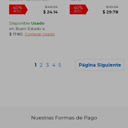
Nuevo
Disponible
Usado
en Buen Estado a
$ 17.80
.
Comprar Usado
1
2
3
4
5
Página Siguiente
$ 36.90
$ 46.
45%
45%
dcto.
dcto.
Nuestras Formas de Pago
$ 20.29
$ 25.