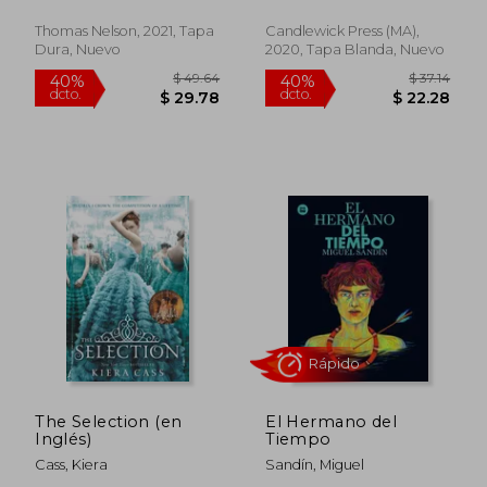
Thomas Nelson, 2021, Tapa
Candlewick Press (MA),
Dura, Nuevo
2020, Tapa Blanda, Nuevo
$ 36.
45%
dcto.
$ 17.58
$ 19.
The Selection (en
El Hermano del
Inglés)
Tiempo
Cass, Kiera
Sandín, Miguel