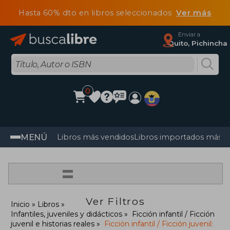
Hasta 60% dto en libros seleccionados
Ver más
Enviar a
Quito, Pichincha
0
MENÚ
Libros más vendidos
Libros importados más v
=
Ver Filtros
Inicio
Libros
Infantiles, juveniles y didácticos
Ficción infantil / Ficción
juvenil e historias reales
Ficción infantil / Ficción juvenil: