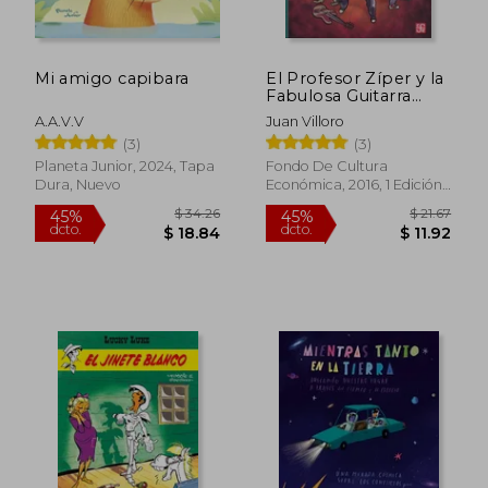
Mi amigo capibara
El Profesor Zíper y la
Fabulosa Guitarra
Eléctrica
A.A.V.V
Juan Villoro
(3)
(3)
Planeta Junior, 2024, Tapa
Fondo De Cultura
Dura, Nuevo
Económica, 2016, 1 Edición,
Tapa Blanda, Nuevo
$ 106.87
$ 33.
50%
50%
dcto.
dcto.
$ 53.44
$ 16.