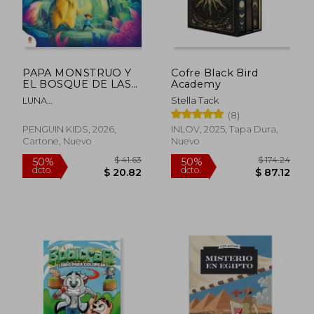
$ 43.61
$ 40.
50%
45%
dcto.
dcto.
$ 21.81
$ 22.
PAPA MONSTRUO Y
Cofre Black Bird
EL BOSQUE DE LAS
Academy
EMOCIONES (en
LUNA
Stella Tack
Castellano)
(@PAPAMONSTRUO),
(8)
RUBEN
PENGUIN KIDS, 2026,
INLOV, 2025, Tapa Dura,
Cartone, Nuevo
Nuevo