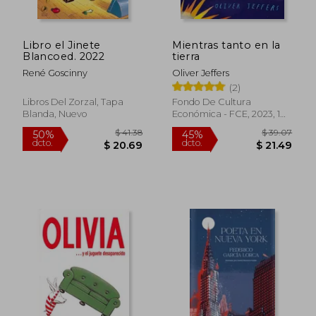
Libro el Jinete
Mientras tanto en la
Blancoed. 2022
tierra
René Goscinny
Oliver Jeffers
(2)
Libros Del Zorzal, Tapa
Fondo De Cultura
Blanda, Nuevo
Económica - FCE, 2023, 1
Edición, Tapa Dura, Nuevo
$ 34.26
$ 21
45%
45%
dcto.
dcto.
$ 18.84
$ 11.