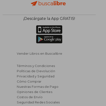
$ 36.85
$ 23.
50%
45%
¡Descárgate la App GRATIS!
dcto.
dcto.
$ 18.43
$ 12.
Vender Libros en Buscalibre
Términos y Condiciones
Políticas de Devolución
Privacidad y Seguridad
Cómo Comprar
Nuestras Formas de Pago
Opiniones de Clientes
Costos de Envío
Seguridad Redes Sociales