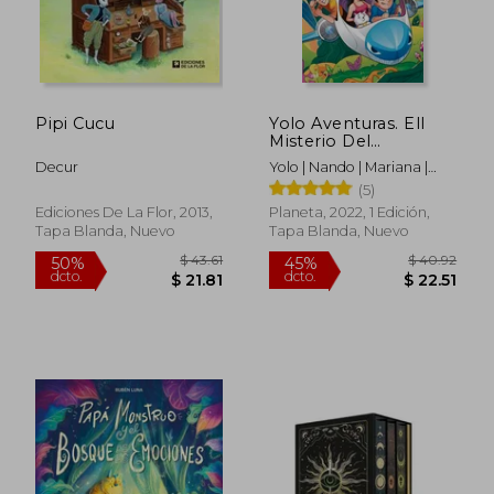
$ 56.50
$ 4.
50%
5%
dcto.
dcto.
$ 28.25
$ 4.
Pipi Cucu
Yolo Aventuras. Ell
Misterio Del
Amazonas
Decur
Yolo | Nando | Mariana |
Panda
(5)
Ediciones De La Flor, 2013,
Planeta, 2022, 1 Edición,
Tapa Blanda, Nuevo
Tapa Blanda, Nuevo