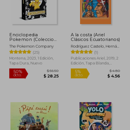
$ 23.28
$ 19.
Enciclopedia
A la costa (Ariel
Pokemon (Coleccion
Clásicos Ecuatorianos)
Pokemon)
The Pokemon Company
Rodríguez Castelo, Hernán
; Jácome, Nelson ;
(25)
(1)
Martínez, Luis A.
Montena, 2023, 1 Edición,
Publicaciones Ariel, 2019, 2
Tapa Dura, Nuevo
Edición, Tapa Blanda,
Nuevo