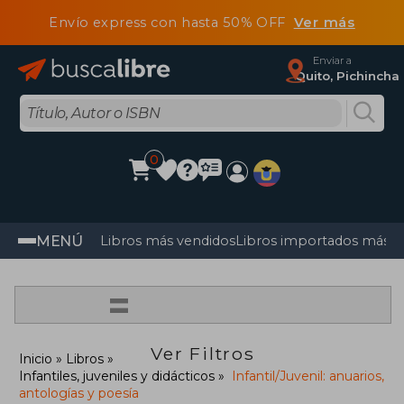
Envío express con hasta 50% OFF
Ver más
Enviar a
Quito, Pichincha
0
MENÚ
Libros más vendidos
Libros importados más v
=
Ver Filtros
Inicio
Libros
Infantiles, juveniles y didácticos
Infantil/Juvenil: anuarios,
antologías y poesía