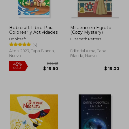
Bobicraft Libro Para
Misterio en Egipto
$ 41.63
$ 174.
50%
50%
Colorear y Actividades
(Cozy Mystery)
dcto.
dcto.
$ 20.82
$ 87.
Bobicraft
Elizabeth Petters
(3)
Altea, 2023, Tapa Blanda,
Editorial Alma, Tapa
Nuevo
Blanda, Nuevo