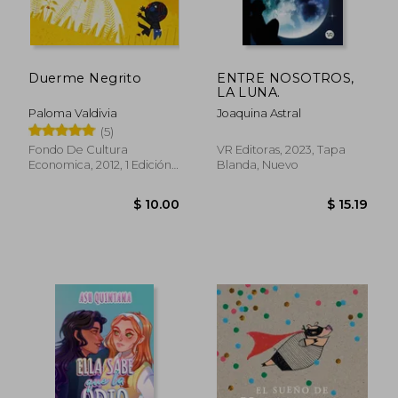
Duerme Negrito
ENTRE NOSOTROS,
LA LUNA.
Paloma Valdivia
Joaquina Astral
$ 35.63
45%
(5)
dcto.
$ 19.60
$ 19.
Fondo De Cultura
VR Editoras, 2023, Tapa
Economica, 2012, 1 Edición,
Blanda, Nuevo
Tapa Dura, Nuevo