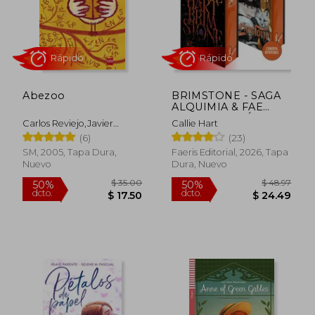
Abezoo
BRIMSTONE - SAGA
ALQUIMIA & FAE
VOL. 2 (EDICIÓN EN
Carlos Reviejo,Javier
Callie Hart
TAPA DURA Y
Rápido
Rápido
Aramburu
(6)
(23)
CANTOS TINTADOS)
SM, 2005, Tapa Dura,
Faeris Editorial, 2026, Tapa
Nuevo
Dura, Nuevo
$ 35.00
$ 48.
50%
50%
dcto.
dcto.
$ 17.50
$ 24.