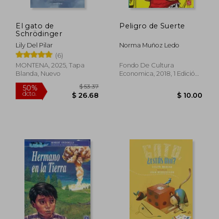
El gato de
Peligro de Suerte
Schrödinger
Lily Del Pilar
Norma Muñoz Ledo
(6)
MONTENA, 2025, Tapa
Fondo De Cultura
Blanda, Nuevo
Economica, 2018, 1 Edición,
Tapa Blanda, Nuevo
$ 42.
45%
dcto.
$ 10.00
$ 23.