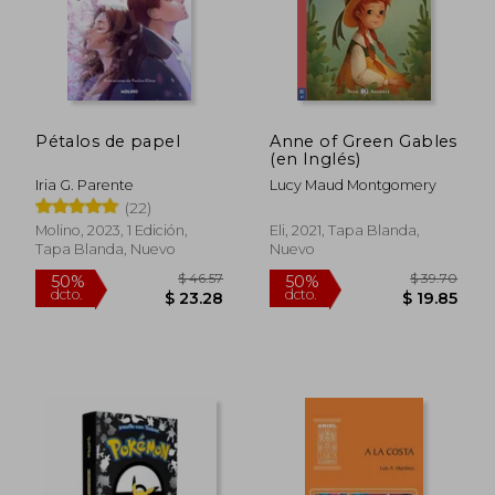
Pétalos de papel
Anne of Green Gables
(en Inglés)
Iria G. Parente
Lucy Maud Montgomery
(22)
Molino, 2023, 1 Edición,
Eli, 2021, Tapa Blanda,
Tapa Blanda, Nuevo
Nuevo
$ 46.57
$ 39.
50%
50%
dcto.
dcto.