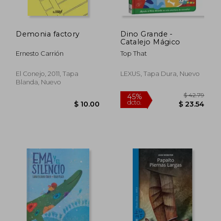
Demonia factory
Dino Grande -
Catalejo Mágico
Ernesto Carrión
Top That
El Conejo, 2011, Tapa
LEXUS, Tapa Dura, Nuevo
Blanda, Nuevo
$ 51.51
$ 4.
50%
15%
dcto.
dcto.
$ 25.75
$ 3.