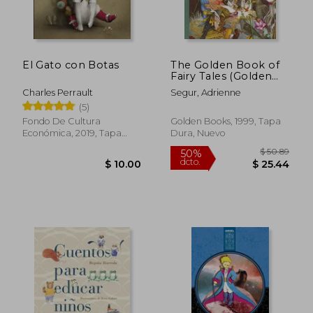
El Gato con Botas
The Golden Book of
Fairy Tales (Golden
$ 45
50%
Classics) (en Inglés)
dcto.
$ 15.00
$ 22.
Charles Perrault
Segur, Adrienne
(5)
Fondo De Cultura
Golden Books, 1999, Tapa
Económica, 2019, Tapa
Dura, Nuevo
Blanda, Nuevo