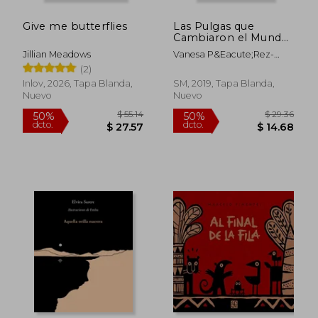
Give me butterflies
Las Pulgas que
Cambiaron el Mundo
(el Barco de Vapor
Jillian Meadows
Vanesa P&Eacute;Rez-
Blanca)
Sauquillo
(2)
Inlov, 2026, Tapa Blanda,
SM, 2019, Tapa Blanda,
Nuevo
Nuevo
$ 53.37
50%
dcto.
$ 26.68
$ 10.