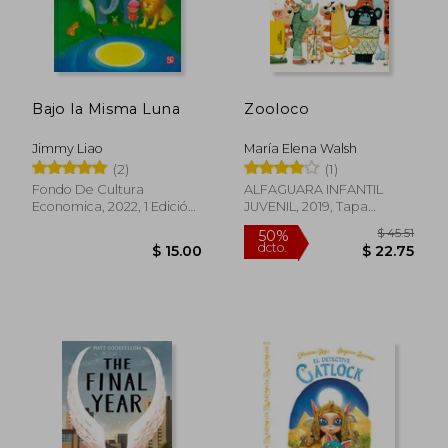
Bajo la Misma Luna
Zooloco
Jimmy Liao
María Elena Walsh
(2)
(1)
Fondo De Cultura
ALFAGUARA INFANTIL
Economica, 2022, 1 Edición,
JUVENIL, 2019, Tapa
Tapa Dura, Nuevo
Blanda, Nuevo
$ 41.
50%
dcto.