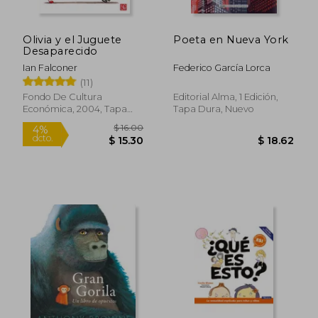
Olivia y el Juguete
Poeta en Nueva York
Desaparecido
Ian Falconer
Federico García Lorca
(11)
Fondo De Cultura
Editorial Alma, 1 Edición,
Económica, 2004, Tapa
Tapa Dura, Nuevo
Dura, Nuevo
$ 41.38
$ 39.
50%
45%
dcto.
dcto.
$ 20.69
$ 21.