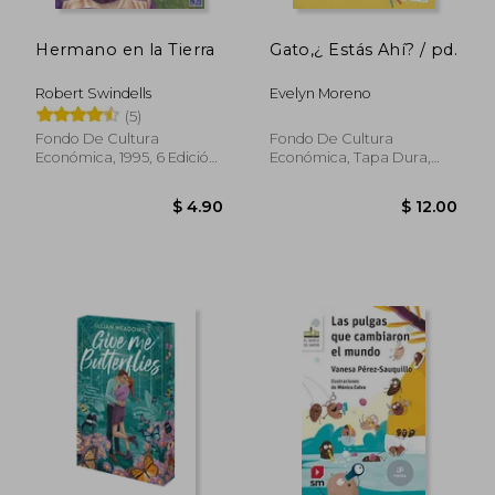
Hermano en la Tierra
Gato,¿ Estás Ahí? / pd.
Robert Swindells
Evelyn Moreno
(5)
Fondo De Cultura
Fondo De Cultura
Económica, 1995, 6 Edición,
Económica, Tapa Dura,
Tapa Blanda, Nuevo
Nuevo
$ 38.
50%
dcto.
$ 12.00
$ 19.