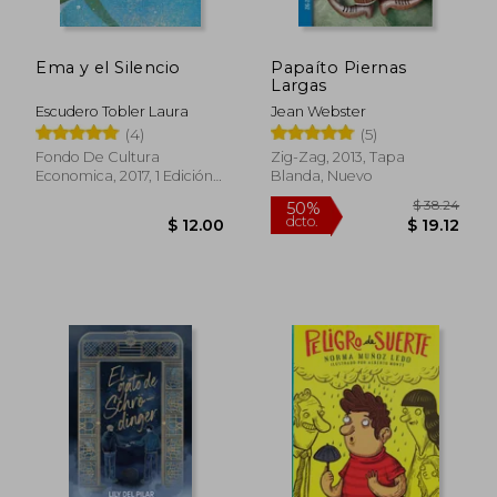
Ema y el Silencio
Papaíto Piernas
Largas
Escudero Tobler Laura
Jean Webster
(4)
(5)
Fondo De Cultura
Zig-Zag, 2013, Tapa
Economica, 2017, 1 Edición,
Blanda, Nuevo
Tapa Dura, Nuevo
$ 43.39
50%
dcto.
$ 21.70
$ 29.