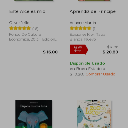
Este Alce es mio
Aprendiz de Principe
Oliver Jeffers
Arianne Martin
(16)
(1)
Fondo De Cultura
Ediciones Kiwi, Tapa
Economica, 2013, 1 Edición,
Blanda, Nuevo
Tapa Dura, Nuevo
Disponible
Usado
en Buen Estado a
$ 19.20
.
Comprar Usado
$ 16.00
$ 48.
5%
45%
dcto.
dcto.
$ 15.20
$ 26.