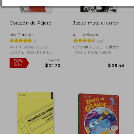
Corazón de Pájaro
Jaque mate al amor
Mar Benegas
Ali Hazelwood
(1)
(26)
Akiara Books, 2020, 1
Contraluz, 2023, 1 Edición,
Edición, Tapa Blanda,
Tapa Blanda, Nuevo
$ 50.
Nuevo
50%
dcto.
$ 10.00
$ 25.