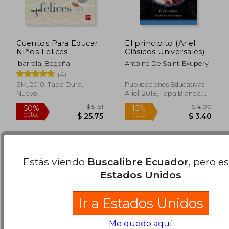
Cuentos Para Educar
El principito (Ariel
Niños Felices
Clásicos Universales)
Ibarrola, Begoña
Antoine De Saint-Exupéry
(4)
$ 32.68
$ 41.
50%
50%
SM, 2010, Tapa Dura,
Publicaciones Educativas
dcto.
dcto.
$ 16.34
$ 20.
Nuevo
Ariel, 2018, Tapa Blanda,
Nuevo
Estás viendo
Buscalibre Ecuador
, pero e
Estados Unidos
Ir a Estados Unidos
Me quedo aquí