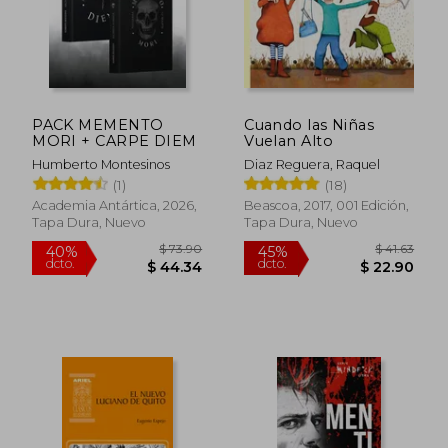
PACK MEMENTO
Cuando las Niñas
MORI + CARPE DIEM
Vuelan Alto
Humberto Montesinos
Diaz Reguera, Raquel
(1)
(18)
Academia Antártica, 2026,
Beascoa, 2017, 001 Edición,
Tapa Dura, Nuevo
Tapa Dura, Nuevo
$ 37.21
$ 43.
45%
45%