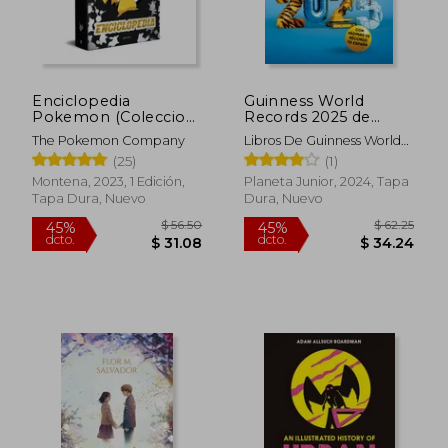
$ 12.00
$ 30.
5%
45%
dcto.
dcto.
$ 11.40
$ 16.
Enciclopedia
Guinness World
Pokemon (Coleccion
Records 2025 de
Pokemon)
Guinness World
The Pokemon Company
Libros De Guinness World
Records(Planeta
Records
(25)
(1)
Junior)
Montena, 2023, 1 Edición,
Planeta Junior, 2024, Tapa
Tapa Dura, Nuevo
Dura, Nuevo
Rápido