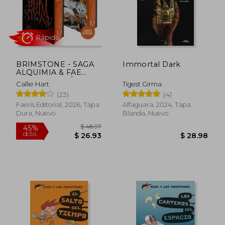
BRIMSTONE - SAGA
Immortal Dark
ALQUIMIA & FAE
VOL. 2 (EDICIÓN EN
Callie Hart
Tigest Girma
TAPA DURA Y
(23)
(4)
CANTOS TINTADOS)
Faeris Editorial, 2026, Tapa
Alfaguara, 2024, Tapa
Dura, Nuevo
Blanda, Nuevo
Rápido
$ 48.97
45%
dcto.