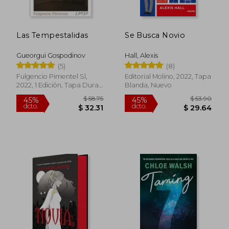
Las Tempestalidas
Se Busca Novio
Gueorgui Gospodinov
Hall, Alexis
(5)
(8)
Fulgencio Pimentel Sl,
Editorial Molino, 2022, Tapa
2022, 1 Edición, Tapa Dura,
Blanda, Nuevo
Nuevo
$ 36.90
$ 35.
45%
45%
dcto.
dcto.
$ 20.29
$ 19.