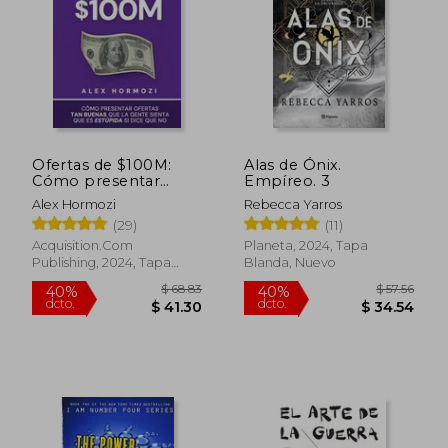
Ofertas de $100M:
Alas de Ónix.
Cómo presentar
Empíreo. 3
ofertas tan buenas
Alex Hormozi
Rebecca Yarros
que la gente sienta
(29)
(11)
que es estúpida si dice
$ 74.68
35%
que no
Acquisition.Com
Planeta, 2024, Tapa
dcto.
$ 48.54
$ 13.
Publishing, 2024, Tapa
Blanda, Nuevo
Blanda, Nuevo