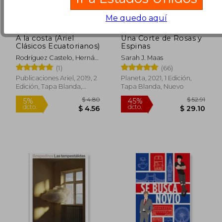
Me quedo aquí
A la costa (Ariel
Una Corte de Rosas y
Clásicos Ecuatorianos)
Espinas
Rodríguez Castelo, Hernán
Sarah J. Maas
; Jácome, Nelson ;
(1)
(66)
Martínez, Luis A.
Publicaciones Ariel, 2019, 2
Planeta, 2021, 1 Edición,
Edición, Tapa Blanda,
Tapa Blanda, Nuevo
$ 54.83
$ 53.
Nuevo
45%
40%
dcto.
dcto.
$ 30.15
$ 32.