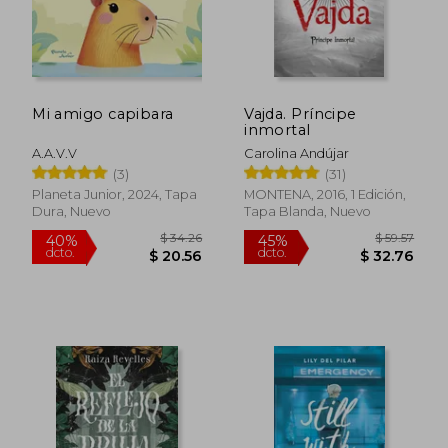
Mi amigo capibara
Vajda. Príncipe
inmortal
A.A.V.V
Carolina Andújar
(3)
(31)
Planeta Junior, 2024, Tapa
MONTENA, 2016, 1 Edición,
Dura, Nuevo
Tapa Blanda, Nuevo
$ 4.00
$ 54.
15%
45%
dcto.
dcto.
$ 3.40
$ 30.