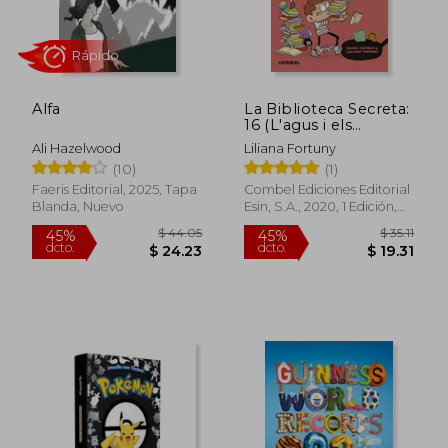
$ 73.90
$ 41.
40%
45%
dcto.
dcto.
$ 44.34
$ 22.
Alfa
La Biblioteca Secreta:
16 (L'agus i els
Monstres)
Ali Hazelwood
Liliana Fortuny
(10)
(1)
Faeris Editorial, 2025, Tapa
Combel Ediciones Editorial
Blanda, Nuevo
Esin, S.A., 2020, 1 Edición,
Tapa Blanda, Nuevo