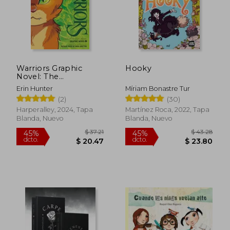
Warriors Graphic
Hooky
Novel: The
Prophecies Begin #1
Erin Hunter
Míriam Bonastre Tur
(en Inglés)
(2)
(30)
Harperalley, 2024, Tapa
Martínez Roca, 2022, Tapa
Blanda, Nuevo
Blanda, Nuevo
$ 62.97
$ 26
45%
45%
dcto.
dcto.
$ 34.63
$ 14.