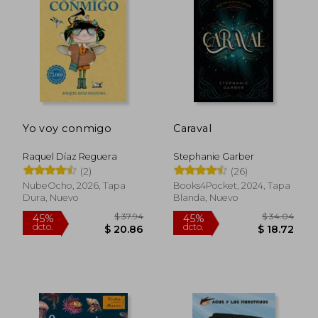
$ 91.84
$ 25.
45%
45%
dcto.
dcto.
$ 50.51
$ 13.
Yo voy conmigo
Caraval
Raquel Díaz Reguera
Stephanie Garber
(2)
(26)
NubeOcho, 2026, Tapa
Books4Pocket, 2024, Tapa
Dura, Nuevo
Blanda, Nuevo