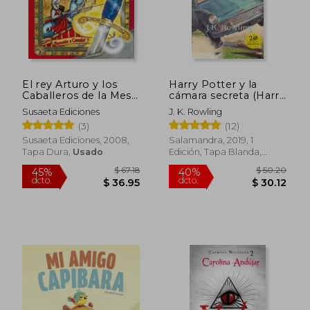
El rey Arturo y los
Harry Potter y la
Caballeros de la Mesa
cámara secreta (Harry
Redonda (Despliega
Potter 2)
Susaeta Ediciones
J. K. Rowling
la Historia)
(3)
(12)
Susaeta Ediciones, 2008,
Salamandra, 2019, 1
Tapa Dura,
Usado
Edición, Tapa Blanda,
Nuevo
$ 56.38
$ 46.
45%
45%
dcto.
dcto.
$ 31.01
$ 25.