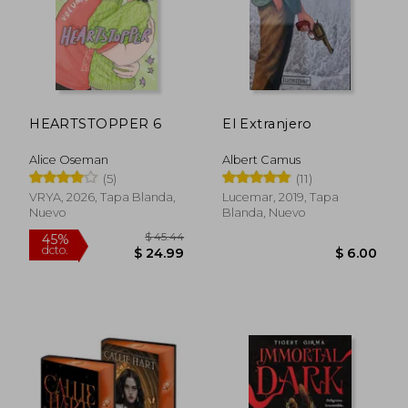
HEARTSTOPPER 6
El Extranjero
Alice Oseman
Albert Camus
(5)
(11)
VRYA, 2026, Tapa Blanda,
Lucemar, 2019, Tapa
Nuevo
Blanda, Nuevo
$ 45.44
45%
dcto.
$ 24.99
$ 6.