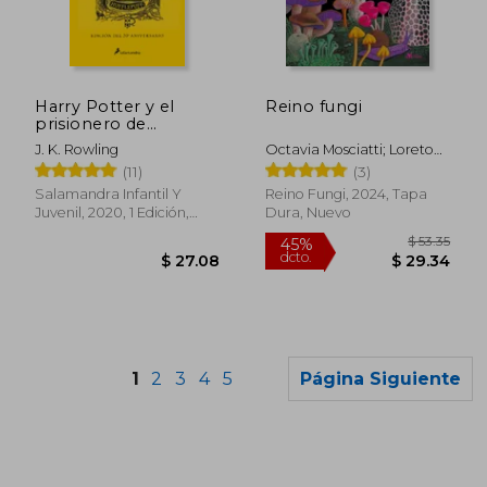
$ 67.18
$ 50.
45%
40%
dcto.
dcto.
$ 36.95
$ 30.
Harry Potter y el
Reino fungi
prisionero de
Azkaban (edición
J. K. Rowling
Octavia Mosciatti; Loreto
Hufflepuff del 20°
Salinas; Editorial Amanuta;
(11)
(3)
aniversario) (Harry
Hongos
Potter 3)
Salamandra Infantil Y
Reino Fungi, 2024, Tapa
Juvenil, 2020, 1 Edición,
Dura, Nuevo
Tapa Dura, Nuevo
1
2
3
4
5
Página Siguiente