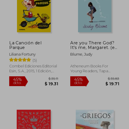
La Canción del
Are you There God?
Parque
It's me, Margaret. (en
Inglés)
Liliana Fortuny
Blume, Judy
(5)
Combel Ediciones Editorial
Atheneum Books For
Esin, S.A., 2015, 1 Edición,
Young Readers, Tapa
Tapa Blanda, Nuevo
Blanda, Nuevo
$ 47.46
$ 33.
40%
45%
dcto.
dcto.
$ 28.48
$ 18.