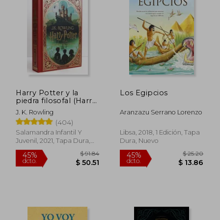
$ 35.11
$ 35
45%
45%
dcto.
dcto.
$ 19.31
$ 19.
Harry Potter y la
Los Egipcios
piedra filosofal (Harry
Potter edición
J. K. Rowling
Aranzazu Serrano Lorenzo
MinaLima 1)
(404)
Salamandra Infantil Y
Libsa, 2018, 1 Edición, Tapa
Juvenil, 2021, Tapa Dura,
Dura, Nuevo
Nuevo