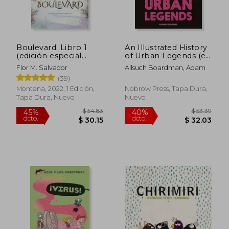
Boulevard. Libro 1
An Illustrated History
(edición especial
of Urban Legends (en
$ 44.05
$ 35
45%
45%
ilustrada)
Inglés)
dcto.
dcto.
$ 24.23
$ 19.
Flor M. Salvador
Allsuch Boardman, Adam
(39)
Montena, 2022, 1 Edición,
Nobrow Press, Tapa Dura,
Tapa Dura, Nuevo
Nuevo