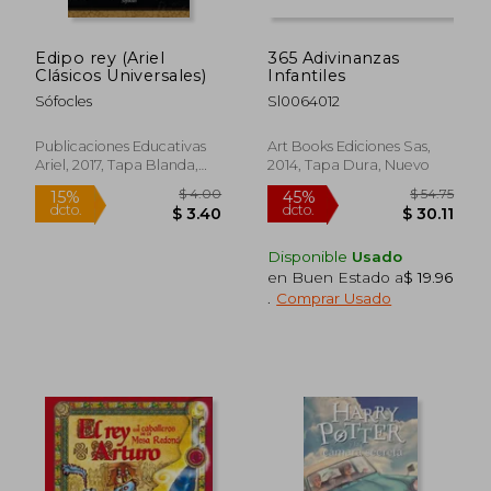
Edipo rey (Ariel
365 Adivinanzas
Clásicos Universales)
Infantiles
Sófocles
Sl0064012
Publicaciones Educativas
Art Books Ediciones Sas,
Ariel, 2017, Tapa Blanda,
2014, Tapa Dura, Nuevo
Nuevo
Disponible
Usado
en Buen Estado a
$ 19.96
.
Comprar Usado
$ 58.75
$ 53.
45%
45%
dcto.
dcto.
$ 32.31
$ 29.