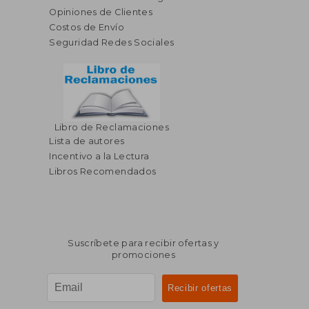
Opiniones de Clientes
Costos de Envío
Seguridad Redes Sociales
Libro de Reclamaciones
$ 53.
45%
Lista de autores
dcto.
$ 27.08
$ 29.
Incentivo a la Lectura
Libros Recomendados
Suscríbete para recibir ofertas y
promociones