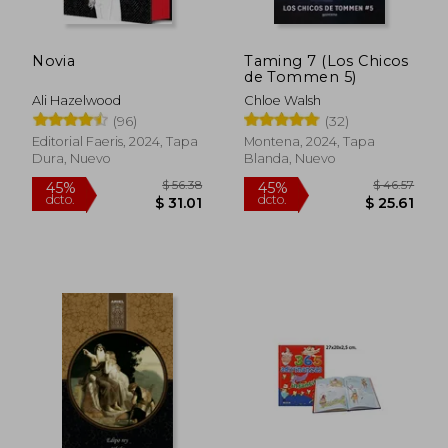
Novia
Taming 7 (Los Chicos
de Tommen 5)
Ali Hazelwood
Chloe Walsh
(96)
(32)
Editorial Faeris, 2024, Tapa
Montena, 2024, Tapa
Dura, Nuevo
Blanda, Nuevo
$ 4.80
$ 52
5%
45%
dcto.
dcto.
$ 4.56
$ 29.