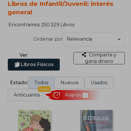
Libros de Infantil/Juvenil: interés
general
Encontramos 250.329 Libros
Ordenar por
Comparte y
Ver:
gana dinero
Libros Físicos
Estado:
Todos
Nuevos
Usados
Nuevo
Anticuarios
Rápido