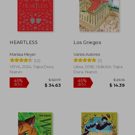
HEARTLESS
Los Griegos
Marissa Meyer
Varios Autores
(12)
(1)
VRYA, 2024, Tapa Dura,
Libsa, 2018, 1 Edición, Tapa
Nuevo
Dura, Nuevo
$ 35.11
$ 35.
45%
45%
dcto.
dcto.
$ 19.31
$ 19.