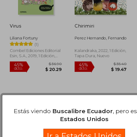
Virus
Chirimiri
Liliana Fortuny
Perez Hernando, Fernando
(1)
$ 56.50
$ 62.
45%
45%
Combel Ediciones Editorial
Kalandraka, 2022, 1 Edición,
dcto.
dcto.
$ 31.08
$ 34.
Esin, S.A., 2019, 1 Edición,
Tapa Dura, Nuevo
Tapa Blanda, Nuevo
Estás viendo
Buscalibre Ecuador
, pero e
Estados Unidos
Ir a Estados Unidos