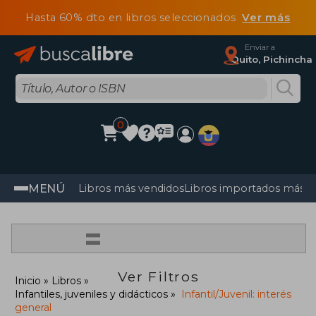
Hasta 60% dto en libros seleccionados
Ver más
Enviar a
Quito, Pichincha
0
MENÚ
Libros más vendidos
Libros importados más v
=
Ver Filtros
Inicio
Libros
Infantiles, juveniles y didácticos
Infantil/Juvenil: interés
general