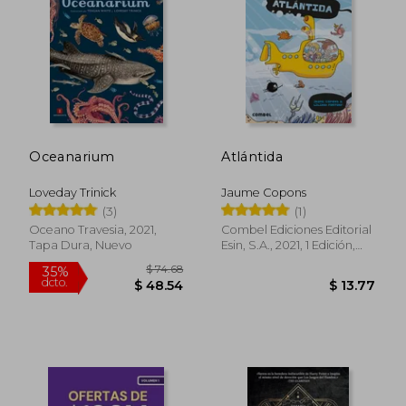
Oceanarium
Atlántida
$ 37.94
$ 34.
45%
45%
dcto.
dcto.
$ 20.86
$ 18.
Loveday Trinick
Jaume Copons
(3)
(1)
Oceano Travesia, 2021,
Combel Ediciones Editorial
Tapa Dura, Nuevo
Esin, S.A., 2021, 1 Edición,
Tapa Blanda, Nuevo