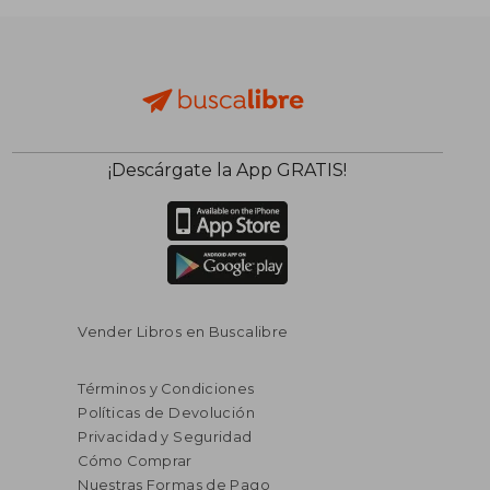
¡Descárgate la App GRATIS!
$ 53.23
$ 55.
45%
45%
dcto.
dcto.
$ 29.28
$ 30.
Vender Libros en Buscalibre
Términos y Condiciones
Políticas de Devolución
Privacidad y Seguridad
Cómo Comprar
Nuestras Formas de Pago