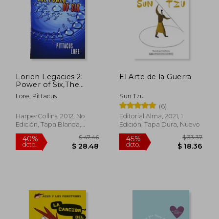
Lorien Legacies 2:
El Arte de la Guerra
Power of Six,The
**New Edition** (en
Lore, Pittacus
Sun Tzu
Inglés)
(6)
HarperCollins, 2012, No
Editorial Alma, 2021, 1
Edición, Tapa Blanda,
Edición, Tapa Dura, Nuevo
$ 68.83
$ 57
Nuevo
40%
40%
dcto.
dcto.
$ 41.30
$ 34.