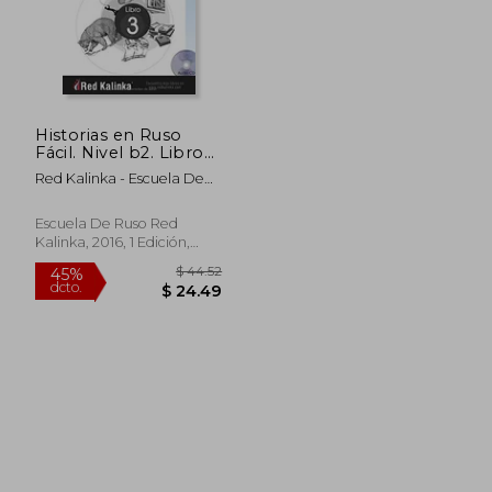
$ 40.71
$ 77.
45%
45%
Historias en Ruso
dcto.
dcto.
$ 22.39
$ 42.
Fácil. Nivel b2. Libro
3: Con Traducción al
Red Kalinka - Escuela De
Español y Audio (en
Ruso
Ruso)
Escuela De Ruso Red
Kalinka, 2016, 1 Edición,
Tapa Blanda, Nuevo