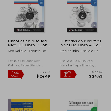
$ 22.60
$ 58.
Historias en ruso fácil.
Historias en ruso fácil.
Nivel B1. Libro 1: Con
Nivel B2. Libro 4: Con
traducción al español
traducción al español
Red Kalinka - Escuela De
Red Kalinka - Escuela De
y audio
y audio
Ruso
Ruso
Escuela De Ruso Red
Escuela De Ruso Red
Kalinka, Tapa Blanda,
Kalinka, Tapa Blanda,
Nuevo
Nuevo