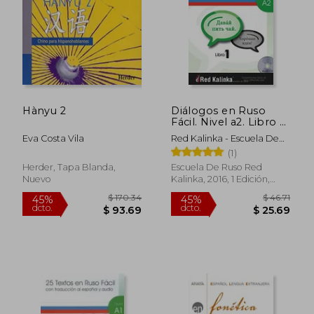
$ 44.52
$ 44.
45%
45%
dcto.
dcto.
$ 24.49
$ 24.
Hànyu 2
Diálogos en Ruso
Fácil. Nivel a2. Libro 1:
Textos con Audio
Eva Costa Vila
Red Kalinka - Escuela De
Para Estudiantes de
Ruso
(1)
Ruso (en Ruso,
Español)
Herder, Tapa Blanda,
Escuela De Ruso Red
Nuevo
Kalinka, 2016, 1 Edición,
Tapa Blanda, Nuevo