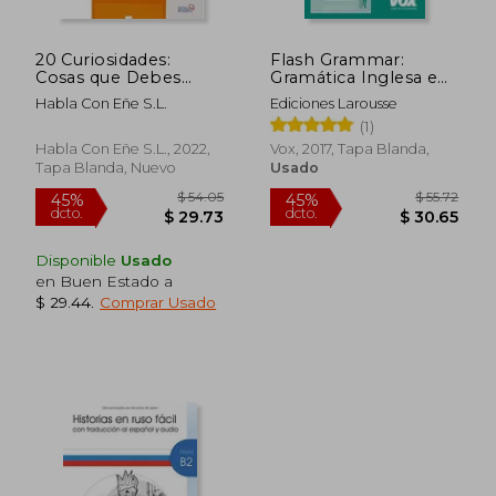
20 Curiosidades:
Flash Grammar:
$ 44.52
$ 39
45%
45%
Cosas que Debes
Gramática Inglesa en
dcto.
dcto.
$ 24.49
$ 21.
Saber Sobre el
Infografías
Habla Con Eñe S.L.
Ediciones Larousse
Español y la Cultura
(1)
de los
Hispanohablantes
Habla Con Eñe S.L., 2022,
Vox, 2017, Tapa Blanda,
(en Español Latino)
Tapa Blanda, Nuevo
Usado
Disponible
Usado
en Buen Estado a
$ 29.44
.
Comprar Usado