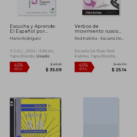
Escucha y Aprende:
Verbos de
El Español por
movimiento rusos:
Destrezas. Ejercicios
tablas y ejercicios.
María Rodríguez
Red Kalinka - Escuela De
de Compre Sion
Nivel A1-A2: para
Ruso
Auditiva (Incluye 2
estudiantes de ruso
Cds)
S.G.E.L., 2004, 1 Edición,
Escuela De Ruso Red
Tapa Blanda,
Usado
Kalinka, Tapa Blanda,
Nuevo
$ 57.80
$ 55.
45%
45%
dcto.
dcto.
$ 31.79
$ 30.