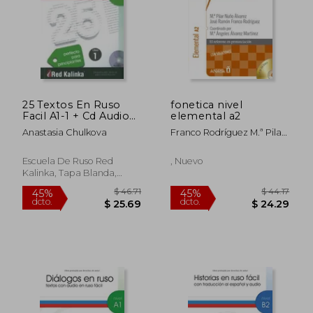
$ 170.34
$ 46.
45%
45%
dcto.
dcto.
$ 93.69
$ 25.
25 Textos En Ruso
fonetica nivel
Facil A1-1 + Cd Audio
elemental a2
(en Ruso, Español)
Anastasia Chulkova
Franco Rodríguez M.ª Pilar
Nuño Alvarez
Escuela De Ruso Red
, Nuevo
Kalinka, Tapa Blanda,
Nuevo