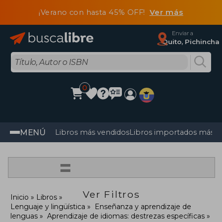
¡Verano con hasta 45% OFF!
Ver más
Enviar a
Quito, Pichincha
0
MENÚ
Libros más vendidos
Libros importados más v
=
Ver Filtros
Inicio
Libros
Lenguaje y lingüística
Enseñanza y aprendizaje de
lenguas
Aprendizaje de idiomas: destrezas específicas