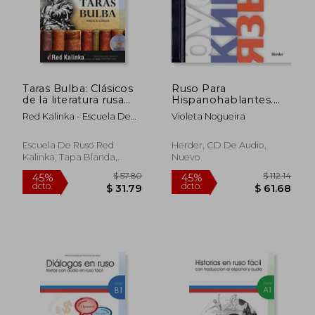
Taras Bulba: Clásicos
Ruso Para
de la literatura rusa
Hispanohablantes.
escritos en ruso fácil
CD 1 Y 2 Nivel 2
Red Kalinka - Escuela De
Violeta Nogueira
Ruso
$ 44.52
$ 97.
45%
45%
dcto.
dcto.
$ 24.49
$ 53.
Escuela De Ruso Red
Herder, CD De Audio,
Kalinka, Tapa Blanda,
Nuevo
Nuevo