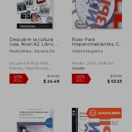
Descubre la cultura
Ruso Para
$ 46.71
$ 44.
45%
45%
rusa. Nivel A2. Libro 1:
Hispanohablantes. Cd
dcto.
dcto.
$ 25.69
$ 24.
Textos con audio para
Nivel 1 ()
Red Kalinka - Escuela De
Violeta Nogueira
estudiantes de ruso
Ruso
Escuela De Ruso Red
Herder, 2004, 1 Edición,
Kalinka, Tapa Blanda,
Usado
Nuevo