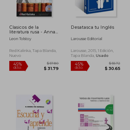
Clasicos de la
Desatasca tu Inglés
literatura rusa - Anna
Karenina
Leon Tolstoy
Larousse Editorial
Red Kalinka, Tapa Blanda,
Larousse, 2015, 1 Edición,
Nuevo
Tapa Blanda,
Usado
$ 46.71
$ 123.
45%
45%
dcto.
dcto.
$ 25.69
$ 67.