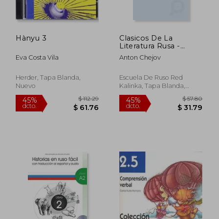
Hànyu 3
Clasicos De La
Literatura Rusa -
Cuentos (en Ruso)
Eva Costa Vila
Anton Chejov
Herder, Tapa Blanda,
Escuela De Ruso Red
Nuevo
Kalinka, Tapa Blanda,
Nuevo
$ 63.81
$ 45.
45%
45%