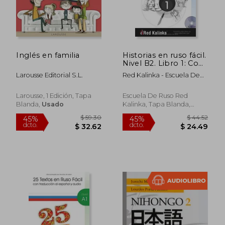
Inglés en familia
Historias en ruso fácil.
Nivel B2. Libro 1: Con
traducción al
Larousse Editorial S.L.
Red Kalinka - Escuela De
castellano y audio
Ruso
Larousse, 1 Edición, Tapa
Escuela De Ruso Red
Blanda,
Usado
Kalinka, Tapa Blanda,
Nuevo
$ 46.71
$ 42.
45%
45%
dcto.
dcto.
$ 25.69
$ 23.