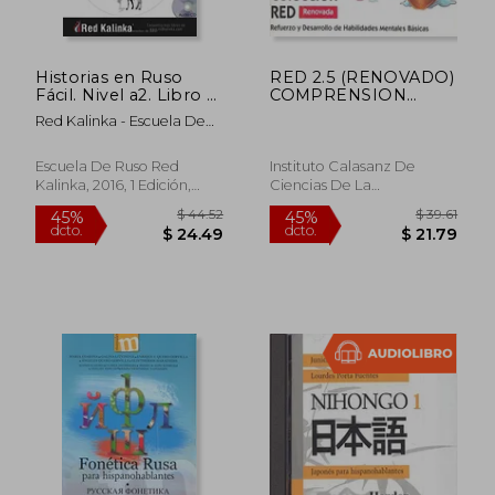
dcto.
dcto.
$ 35.09
$ 25.
Historias en Ruso
RED 2.5 (RENOVADO)
Fácil. Nivel a2. Libro 2:
COMPRENSION
Con Traducción al
VERBAL
Red Kalinka - Escuela De
Español y Audio (en
SEGUIMIENTO (8-10
Ruso; Anastasia Chulkova
Ruso, Español)
A¥O
Escuela De Ruso Red
Instituto Calasanz De
Kalinka, 2016, 1 Edición,
Ciencias De La
Tapa Blanda, Nuevo
Educaciã³n, Tapa Blanda,
Nuevo