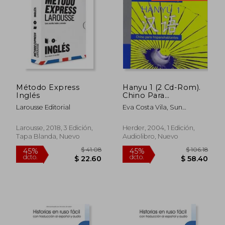
Método Express
Hanyu 1 (2 Cd-Rom).
Inglés
Chino Para
Hispanohablantes
Larousse Editorial
Eva Costa Vila, Sun
Jiameng
Larousse, 2018, 3 Edición,
Herder, 2004, 1 Edición,
Tapa Blanda, Nuevo
Audiolibro, Nuevo
$ 41.08
$ 106.
45%
45%
dcto.
dcto.