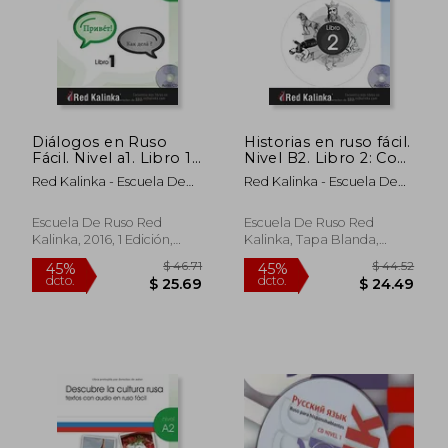
$ 46.71
$ 44.
45%
45%
dcto.
dcto.
$ 25.69
$ 24.
Diálogos en Ruso
Historias en ruso fácil.
Fácil. Nivel a1. Libro 1:
Nivel B2. Libro 2: Con
Textos con Audio
traducción al español
Red Kalinka - Escuela De
Red Kalinka - Escuela De
Para Estudiantes de
y audio
Ruso
Ruso
Ruso (en Ruso,
Español)
Escuela De Ruso Red
Escuela De Ruso Red
Kalinka, 2016, 1 Edición,
Kalinka, Tapa Blanda,
Tapa Blanda, Nuevo
Nuevo