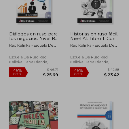
Diálogos en ruso para
Historias en ruso fácil.
los negocios. Nivel B1.
Nivel A1. Libro 1: Con
Libro 1: Textos con
traducción al español
Red Kalinka - Escuela De
Red Kalinka - Escuela De
audio para
y audio
Ruso
Ruso
estudiantes de ruso
Escuela De Ruso Red
Escuela De Ruso Red
Kalinka, Tapa Blanda,
Kalinka, Tapa Blanda,
$ 57.80
$ 112
45%
45%
Nuevo
Nuevo
dcto.
dcto.
$ 31.79
$ 61.