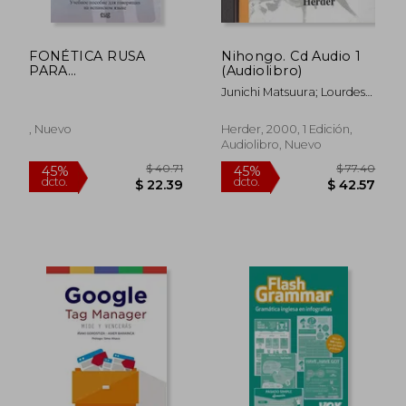
$ 112.29
$ 57.
45%
45%
dcto.
dcto.
$ 61.76
$ 31.
FONÉTICA RUSA
Nihongo. Cd Audio 1
PARA
(Audiolibro)
HISPANOHABLANTES
Junichi Matsuura; Lourdes
(En papel)
Porta Fuentes
, Nuevo
Herder, 2000, 1 Edición,
Audiolibro, Nuevo