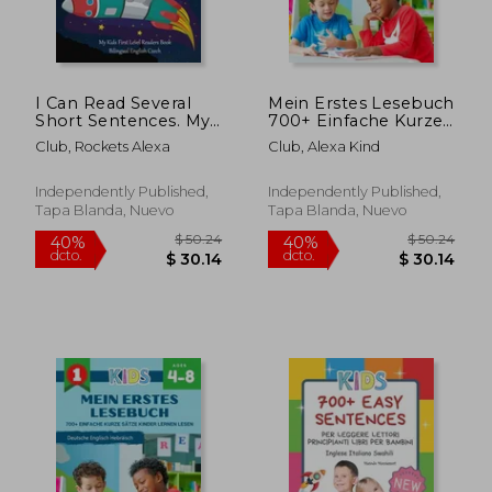
I Can Read Several
Mein Erstes Lesebuch
Short Sentences. My
700+ Einfache Kurze
Kids First Level
Sätze Kinder Lernen
Club, Rockets Alexa
Club, Alexa Kind
Readers Book
Lesen Deutsche
Bilingual English
Englisch Swahili:
Czech: 1st step
Lesen lernen leicht
Independently Published,
Independently Published,
teaching your child to
gemacht Montessori
Tapa Blanda, Nuevo
Tapa Blanda, Nuevo
read 100 easy lessons
material lesenler (en
ba (en Inglés)
Alemán)
$ 44.61
$ 50.
40%
40%
dcto.
dcto.
$ 26.77
$ 30.