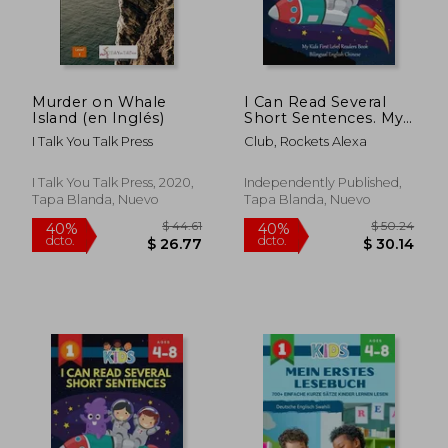
Murder on Whale
I Can Read Several
Island (en Inglés)
Short Sentences. My
Kids First Level
I Talk You Talk Press
Club, Rockets Alexa
Readers Book
Bilingual English
Chinese: 1st step
I Talk You Talk Press, 2020,
Independently Published,
teaching your child to
Tapa Blanda, Nuevo
Tapa Blanda, Nuevo
read 100 easy lessons
(en Inglés)
$ 58.21
$ 44.
45%
40%
dcto.
dcto.
$ 32.01
$ 26.