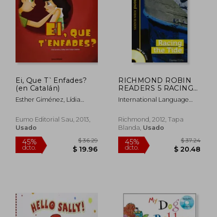
$ 17.90
$ 19.
Ei, Que T`Enfades?
RICHMOND ROBIN
(en Catalán)
READERS 5 RACING
THE TIDE+CD (en
Esther Giménez, Lídia
International Language
Inglés)
Carretero, Dafne Corte
Teaching
Eumo Editorial Sau, 2013,
Richmond, 2012, Tapa
Usado
Blanda,
Usado