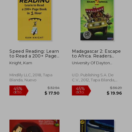
Speed Reading: Learn
Madagascar 2: Escape
to Read a 200+ Page
to Africa. Readers
Book in 1 Hour (en
Level 2 (Lecturas
Knight, Kam
University Of Dayton
Inglés)
(ingles)) (en Inglés)
Publishing Educational
Team
Mindlily LLC, 2018, Tapa
U.D. Publishing S.A. De
Blanda, Nuevo
C.V., 2012, Tapa Blanda,
Usado
$ 32.54
$ 36.
45%
45%
dcto.
dcto.