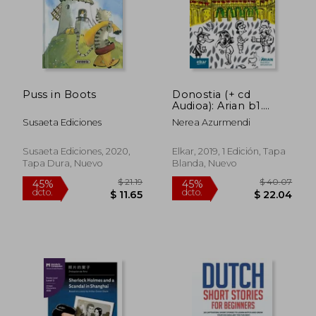
Puss in Boots
Donostia (+ cd
$ 42.76
$ 33.
45%
45%
Audioa): Arian b1.
dcto.
dcto.
$ 23.52
$ 18.
Irakurgaiak: 28 (Arian
Susaeta Ediciones
Nerea Azurmendi
Irakurgaiak) (en
Euskera)
Susaeta Ediciones, 2020,
Elkar, 2019, 1 Edición, Tapa
Tapa Dura, Nuevo
Blanda, Nuevo