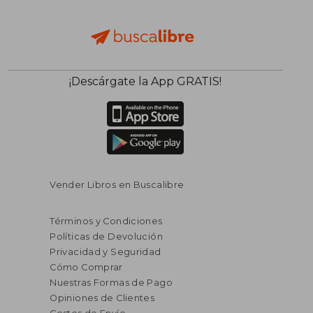
$ 94.45
$ 40.
45%
40%
¡Descárgate la App GRATIS!
dcto.
dcto.
$ 51.95
$ 24.
Vender Libros en Buscalibre
Términos y Condiciones
Políticas de Devolución
Privacidad y Seguridad
Cómo Comprar
Nuestras Formas de Pago
Opiniones de Clientes