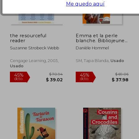
Me quedo aquí
the resourceful
Emma et la perle
reader
blanche. Bibliojeunes.
Niveau B1
$ 38.89
$ 138
40%
40%
Suzanne Strobeck Webb
Danièle Hommel
dcto.
dcto.
$ 23.33
$ 82.
Cengage Learning, 2003,
SM, Tapa Blanda,
Usado
Usado