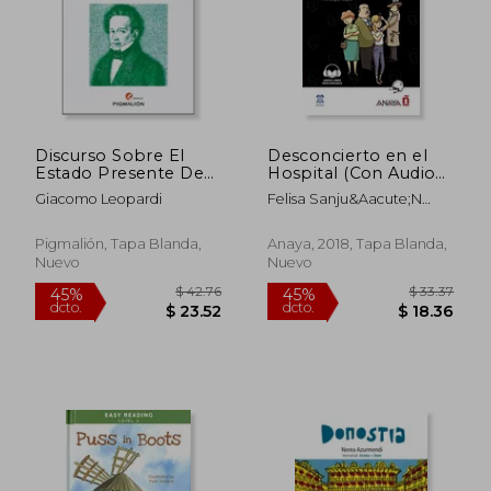
$ 31.61
$ 42.
45%
45%
dcto.
dcto.
$ 17.39
$ 23.
Discurso Sobre El
Desconcierto en el
Estado Presente De
Hospital (Con Audio
Las Costumbres De
Descargable) (B1)
Giacomo Leopardi
Felisa Sanju&Aacute;N
Los Italianos
L&Oacute;Pez
Pigmalión, Tapa Blanda,
Anaya, 2018, Tapa Blanda,
Nuevo
Nuevo