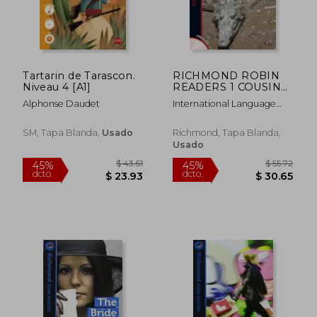
Tartarin de Tarascon.
RICHMOND ROBIN
Niveau 4 [A1]
READERS 1 COUSINS
AND
Alphonse Daudet
International Language
CROCODILES+CD
Teaching
SM, Tapa Blanda,
Usado
Richmond, Tapa Blanda,
Usado
$ 498.09
$ 270.
45%
40%
dcto.
dcto.
$ 273.95
$ 162.