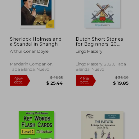
Sherlock Holmes and
Dutch Short Stories
a Scandal in Shanghai:
for Beginners: 20
Mandarin Companion
Captivating Short
Arthur Conan Doyle
Lingo Mastery
Graded Readers Level
Stories to Learn
$ 21.19
$ 40.
45%
45%
2, Traditional Chinese
Dutch & Grow Your
dcto.
dcto.
Edition
Vocabulary the fun
$ 11.65
$ 22.
Mandarin Companion,
Lingo Mastery, 2020, Tapa
Way! 1 (Easy Dutch
Tapa Blanda, Nuevo
Blanda, Nuevo
Stories) (en Inglés)