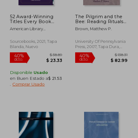
52 Award-Winning
The Pilgrim and the
$ 40.09
$ 38.
40%
40%
Titles Every Book
Bee: Reading Rituals
dcto.
dcto.
$ 24.05
$ 23.
Lover Should Read: A
and Book Culture in
American Library
Brown, Matthew P.
one Year Journal and
Early new England
Association (ALA)
Recommended
(Material Texts) (en
Reading List From
Inglés)
Sourcebooks, 2021, Tapa
University Of Pennsylvania
the American Library
Blanda, Nuevo
Press, 2007, Tapa Dura,
Association (52 Books
Nuevo
Every Book Lover
Should Read) (en
Inglés)
Disponible
Usado
en Buen Estado a
$ 21.53
.
Comprar Usado