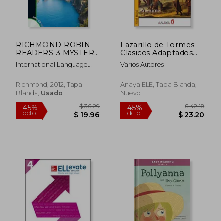
RICHMOND ROBIN
Lazarillo de Tormes:
READERS 3 MYSTERY
Clasicos Adaptados
AT LION ROCK+CD
(Lecturas - Audio
International Language
Varios Autores
(en Inglés)
Clásicos Adaptados -
Teaching
Nivel Inicial)
Richmond, 2012, Tapa
Anaya ELE, Tapa Blanda,
Blanda,
Usado
Nuevo
$ 43.51
$ 55.
45%
45%
dcto.
dcto.
$ 23.93
$ 30.