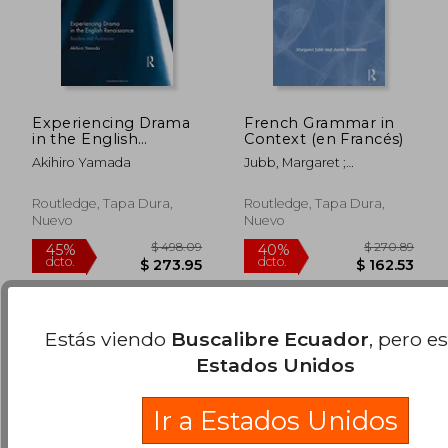
$ 210.23
$ 351
45%
45%
Experiencing Drama
French Grammar in
dcto.
dcto.
$ 115.62
$ 193.
in the English
Context (en Francés)
Renaissance: Readers
Akihiro Yamada
Jubb, Margaret ;
and Audiences
Rouxeville, Annie
(Routledge Studies in
Renaissance
Routledge, Tapa Dura,
Routledge, Tapa Dura,
Literature and
Nuevo
Nuevo
Culture)
Estás viendo
Buscalibre Ecuador
, pero e
Estados Unidos
Ir a Estados Unidos