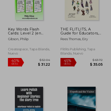
Key Words Flash
THE FLITLITS, A
Cards: Level 2 (en
Guide for Educators,
Inglés)
Reading Age 8+,
Gibson, Philip
Rees Thomas, Eiry
Interest Age 7-11, U.K.
English Version: Read,
Laugh and Learn (en
Createspace, Tapa Blanda,
Flitlits Publishing, Tapa
Inglés)
Nuevo
Blanda, Nuevo
$ 46.25
$ 36.
45%
45%
dcto.
dcto.
$ 25.44
$ 19.