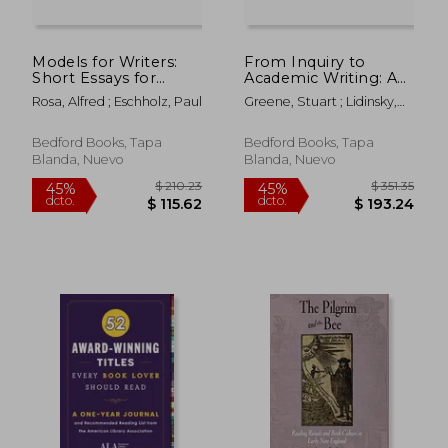
$ 42.21
$ 50.
40%
45%
dcto.
dcto.
$ 25.33
$ 27.
Models for Writers:
From Inquiry to
Short Essays for
Academic Writing: A
Composition (en
Text and Reader (en
Rosa, Alfred ; Eschholz, Paul
Greene, Stuart ; Lidinsky,
Inglés)
Inglés)
April
Bedford Books, Tapa
Bedford Books, Tapa
Blanda, Nuevo
Blanda, Nuevo