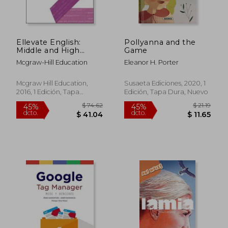
Ellevate English:
Pollyanna and the
Middle and High
Game
School Student Book
Mcgraw-Hill Education
Eleanor H. Porter
Level 4 (en Inglés)
Mcgraw Hill Education,
Susaeta Ediciones, 2020, 1
2016, 1 Edición, Tapa
Edición, Tapa Dura, Nuevo
Blanda, Nuevo
$ 38.72
$ 36.
45%
45%
dcto.
dcto.
$ 21.29
$ 19.