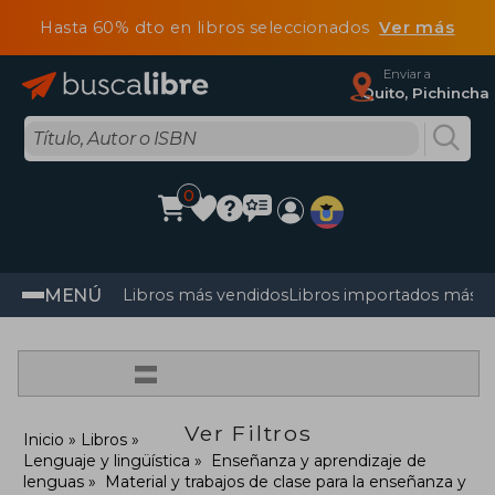
Hasta 60% dto en libros seleccionados
Ver más
Enviar a
Quito, Pichincha
0
MENÚ
Libros más vendidos
Libros importados más v
=
Ver Filtros
Inicio
Libros
Lenguaje y lingüística
Enseñanza y aprendizaje de
lenguas
Material y trabajos de clase para la enseñanza y