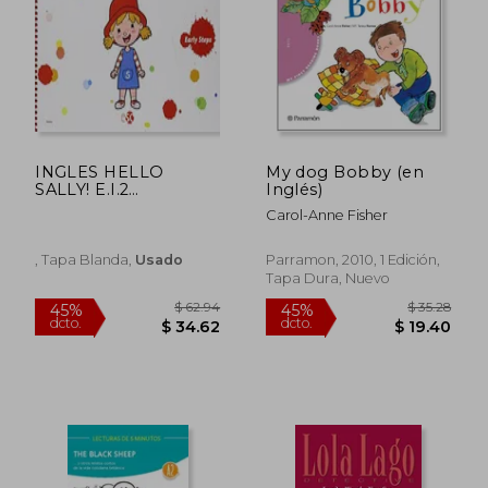
$ 36.29
$ 37.
45%
45%
dcto.
dcto.
$ 19.96
$ 20.
INGLES HELLO
My dog Bobby (en
SALLY! E.I.2
Inglés)
SOCIALIN02
Carol-Anne Fisher
, Tapa Blanda,
Usado
Parramon, 2010, 1 Edición,
Tapa Dura, Nuevo