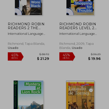
RICHMOND ROBIN
RICHMOND ROBIN
READERS 2 THE
READERS LEVEL 2
BRIDE WORE
SHOPPING FOR
International Language
International Language
BLACK+CD
TROUBLE + CD (en
Teaching
Teaching
Inglés)
Richmond, Tapa Blanda,
Richmond, 2009, Tapa
Usado
Blanda,
Usado
$ 70.94
$ 69.
45%
45%
dcto.
dcto.
$ 39.02
$ 37.