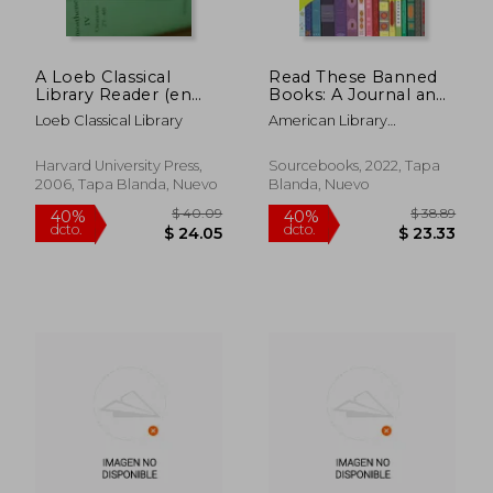
dcto.
dcto.
$ 30.14
$ 30.
A Loeb Classical
Read These Banned
Library Reader (en
Books: A Journal and
Inglés)
52-Week Reading
Loeb Classical Library
American Library
Challenge From the
Association (ALA)
American Library
Association (en
Harvard University Press,
Sourcebooks, 2022, Tapa
Inglés)
2006, Tapa Blanda, Nuevo
Blanda, Nuevo