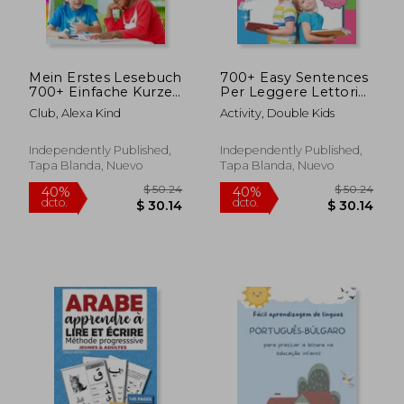
Mein Erstes Lesebuch
700+ Easy Sentences
700+ Einfache Kurze
Per Leggere Lettori
Sätze Kinder Lernen
Principianti Libri Per
Club, Alexa Kind
Activity, Double Kids
Lesen Deutsche
Bambini Inglese
Englisch Hebräisch:
Italiano Swahili
Lesen lernen leicht
Metodo Montessori:
Independently Published,
Independently Published,
gemacht Montessori
Illustrating children's
Tapa Blanda, Nuevo
Tapa Blanda, Nuevo
material lesenl (en
books jumbo (en
Alemán)
Italiano)
$ 50.24
$ 50.
40%
40%
dcto.
dcto.
$ 30.14
$ 30.