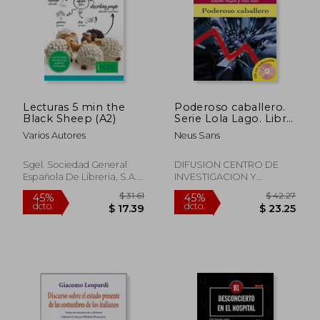
$ 62.94
$ 35.
45%
45%
dcto.
dcto.
$ 34.62
$ 19.
Lecturas 5 min the
Poderoso caballero.
Black Sheep (A2)
Serie Lola Lago. Libro
+ CD (Ele- Lecturas
Varios Autores
Neus Sans
Gradu.Adultos)
Sgel. Sociedad General
DIFUSION CENTRO DE
Española De Libreria, S.A.,
INVESTIGACION Y
Tapa Blanda, Nuevo
PUBLICACIONES DE
IDIOMAS S.L., Tapa
Blanda, Nuevo