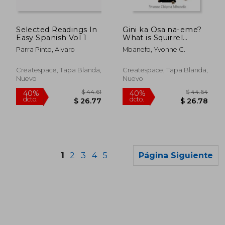
$ 74.62
$ 21
45%
45%
dcto.
dcto.
$ 41.04
$ 11.
Selected Readings In
Gini ka Osa na-eme?
Easy Spanish Vol 1
What is Squirrel
doing?: An Igbo-
Parra Pinto, Alvaro
Mbanefo, Yvonne C.
English Dual
Language Storybook
(en Inglés)
Createspace, Tapa Blanda,
Createspace, Tapa Blanda,
Nuevo
Nuevo
1
2
3
4
5
Página Siguiente