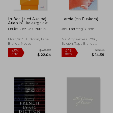
Iruñea (+ cd Audioa):
Lamia (en Euskera)
Arian b1. Irakurgaiak:
24 (Arian Irakurgaiak)
Enrike Diez De Ulzurrun
Josu Lartategi Yustos
(en Euskera)
Sagalà
Elkar, 2019, 1 Edición, Tapa
Alai Argitaletxea, 2016, 1
Blanda, Nuevo
Edición, Tapa Blanda,
Nuevo
$ 36.29
$ 42.
45%
45%