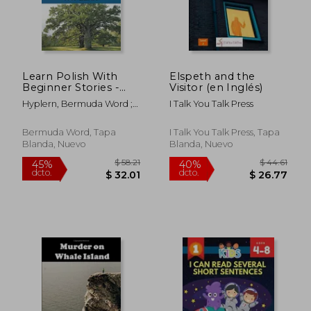
Learn Polish With
Elspeth and the
Beginner Stories -
Visitor (en Inglés)
the Story Tree:
Hyplern, Bermuda Word ;
I Talk You Talk Press
Interlinear Polish to
Van Den End, Kees
English (Learn Polish
With Interlinear
Bermuda Word, Tapa
I Talk You Talk Press, Tapa
Stories for Beginners
Blanda, Nuevo
Blanda, Nuevo
and Advanced
Readers) (en Inglés)
$ 52.04
$ 63.
40%
45%
dcto.
dcto.
$ 31.22
$ 35.