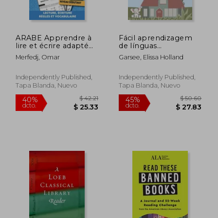
ARABE Apprendre à
Fácil aprendizagem
lire et écrire adapté
de línguas
pour les débutants
Português-Búlgaro
Merfedj, Omar
Garsee, Elissa Holland
jeunes et adultes:
para praticar a leitura
Méthode progressive
na educação infantil:
d'apprentissage de
Prática de
Independently Published,
Independently Published,
l'alphabet, lecture et
compreensão de
Tapa Blanda, Nuevo
Tapa Blanda, Nuevo
de l'écrit (en Francés)
leitura crianças -
Preparação (en
Portugués)
$ 50.24
$ 50.
40%
40%