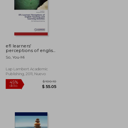
efl learners'
$ 177.91
$ 164.50
perceptions of english
45%
teaching and learning
dcto.
$ 97.85
$ 90.47
So, You-Mi
activities (en Inglés)
Lap Lambert Academic
Publishing, 2011, Nuevo