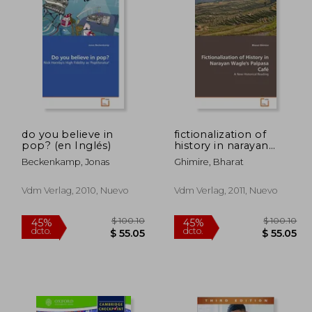
100.10
$ 147.74
45%
45%
dcto.
dcto.
55.05
$ 81.26
do you believe in
fictionalization of
pop? (en Inglés)
history in narayan
wagle's palpasa caf
Beckenkamp, Jonas
Ghimire, Bharat
(en Inglés)
Vdm Verlag, 2010, Nuevo
Vdm Verlag, 2011, Nuevo