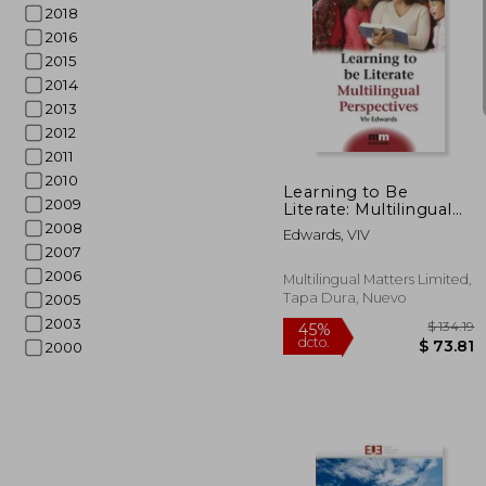
2018
2016
2015
2014
$
40%
2013
dcto.
$ 
2012
2011
2010
Learning to Be
2009
Literate: Multilingual
Perspectives (en
2008
Edwards, VIV
Inglés)
2007
2006
Multilingual Matters Limited,
Tapa Dura, Nuevo
2005
2003
2000