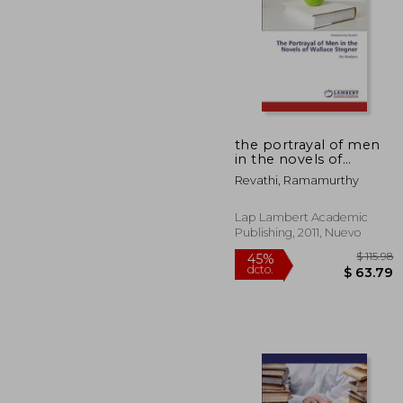
the portrayal of men
$ 
in the novels of
45%
wallace stegner (en
dcto.
$ 1
Revathi, Ramamurthy
Inglés)
Lap Lambert Academic
Publishing, 2011, Nuevo