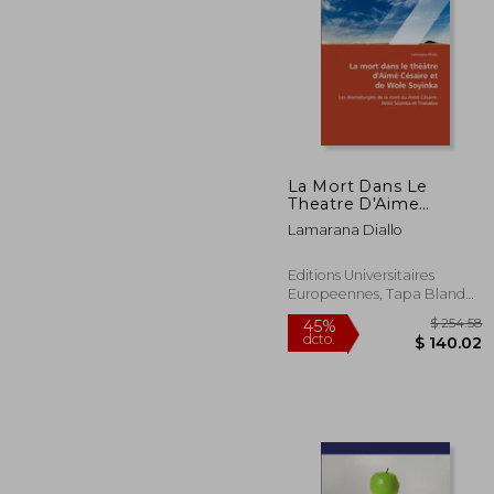
$
45%
dcto.
$ 
La Mort Dans Le
Theatre D'Aime
Cesaire Et de Wole
Lamarana Diallo
Soyinka
Editions Universitaires
Europeennes, Tapa Blanda,
Nuevo