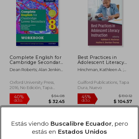
100.10
$ 100.10
45%
45%
dcto.
dcto.
55.05
$ 55.05
Complete English for
Best Practices in
Cambridge Secondary
Adolescent Literacy
1: Student Workbook
Instruction (en Inglés)
Dean Roberts; Alan Jenkins;
Hinchman, Kathleen A. ;
8: For Cambridge
Tony Parkinson; Annabel
Sheridan-Thomas, Heather
Checkpoint and
Charles
K. ; Alvermann, Donna E.
Beyond (en Inglés)
Oxford University Press,
Guilford Publications, Tapa
2016, No Edición, Tapa
Dura, Nuevo
Blanda, Nuevo
Estás viendo
Buscalibre Ecuador
, pero
estás en
Estados Unidos