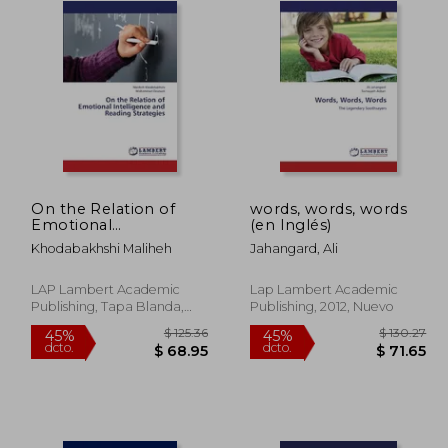
On the Relation of
words, words, words
Emotional
(en Inglés)
Intelligence and
Khodabakhshi Maliheh
Jahangard, Ali
Reading Strategies
LAP Lambert Academic
Lap Lambert Academic
Publishing, Tapa Blanda,
Publishing, 2012, Nuevo
Nuevo
 45.99
$ 125.36
45%
45%
dcto.
dcto.
25.30
$ 68.95