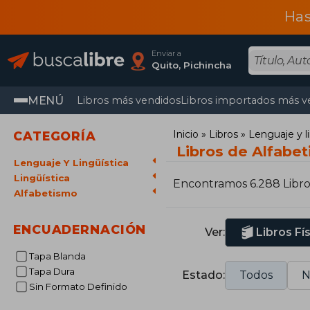
Has
Enviar a
Quito, Pichincha
MENÚ
Libros más vendidos
Libros importados más v
Inicio
Libros
Lenguaje y l
CATEGORÍA
Libros de Alfabe
Lenguaje Y Lingüística
Lingüística
Encontramos 6.288 Libro
Alfabetismo
ENCUADERNACIÓN
Ver:
Libros Fí
Tapa Blanda
Tapa Dura
Estado:
Todos
N
Sin Formato Definido