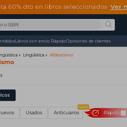
ta 60% dto en libros seleccionados
Ver 
endidos
Libros con envío Rápido
Opiniones de clientes
ingüística
Lingüística
Alfabetismo
tismo
s
sicos
Nuevo
uevos
Usados
Anticuarios
Rápido