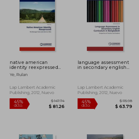
native american
language assessment
identity reexpressed
in secondary english
(en Inglés)
curriculum in
Ye, Rulan
bangladesh (en
Inglés)
Lap Lambert Academic
Lap Lambert Academic
Publishing, 2012, Nuevo
Publishing, 2012, Nuevo