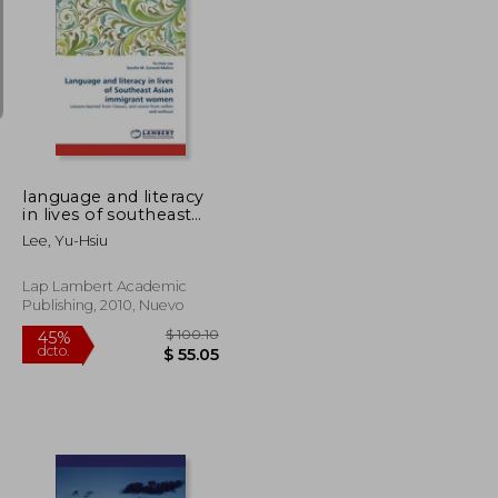
$ 190.12
$ 114.74
45%
dcto.
$ 104.57
$ 63.11
language and literacy
in lives of southeast
asian immigrant
Lee, Yu-Hsiu
women (en Inglés)
Lap Lambert Academic
Publishing, 2010, Nuevo