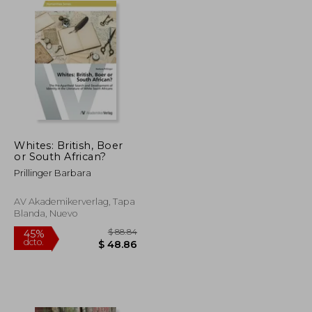
Whites: British, Boer
or South African?
Prillinger Barbara
AV Akademikerverlag, Tapa
Blanda, Nuevo
$ 130.27
$ 88.84
45%
dcto.
$ 71.65
$ 48.86