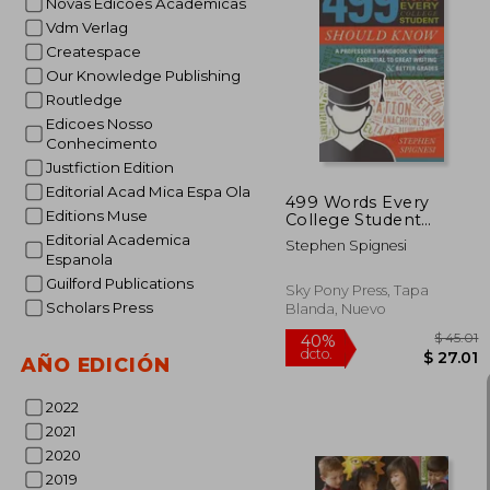
Novas Edicoes Academicas
Vdm Verlag
Createspace
$ 
45%
Our Knowledge Publishing
dcto.
$ 
Routledge
Edicoes Nosso
Conhecimento
Justfiction Edition
Editorial Acad Mica Espa Ola
499 Words Every
Editions Muse
College Student
Should Know: A
Editorial Academica
Stephen Spignesi
Professor's Handbook
Espanola
on Words Essential to
Guilford Publications
Great Writing and
Sky Pony Press, Tapa
Better Grades
Scholars Press
Blanda, Nuevo
AÑO EDICIÓN
2022
2021
2020
2019