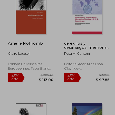
 134.19
$ 100.61
45%
45%
dcto.
dcto.
73.81
$ 55.33
Amelie Nothomb
de exilios y
desarraigos. memorias
de viaje de d. f.
Claire Loussel
Rosa M. Cantoni
sarmiento
Editions Universitaires
Editorial Acad Mica Espa
Europeennes, Tapa Blanda,
Ola, Nuevo
Nuevo