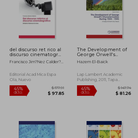
del discurso ret rico al
The Development of
254.58
$ 205.46
discurso cinematogr
George Orwell's
45%
45%
fico
Characterization
dcto.
dcto.
40.02
$ 113.00
Francisco Jim?nez Calder?
Hazem El-Baick
During 1934 - 1945 (en
N
Inglés)
Editorial Acad Mica Espa
Lap Lambert Academic
Ola, Nuevo
Publishing, 2011, Tapa
Blanda, Nuevo