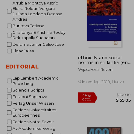
Arrubla Montoya Astrid
$ 
45%
Elena Roldan Vergara
dcto.
$ 
Julliana Londono Deossa
Andres
Burkova Tatiana
Chaitanya E Krishna Reddy
Rekulapally Sucharan
De Lima Junior Celso Jose
Elgadi Alaa
ethnicity and social
norms in sri lanka (en
EDITORIAL
Inglés)
Wijesekera, Ruveni
Lap Lambert Academic
Vdm Verlag, 2010, Nuevo
Publishing
Sciencia Scripts
Edizioni Sapienza
Verlag Unser Wissen
Editions Universitaires
Europeennes
Editions Notre Savoir
Av Akademikerverlag