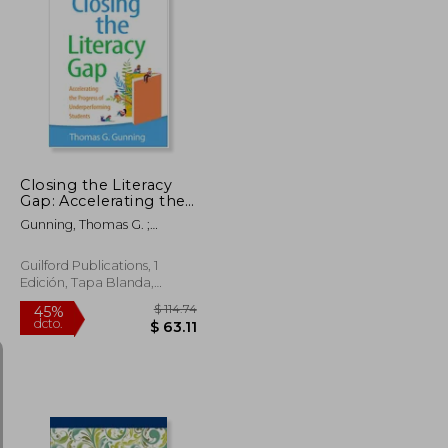
$ 100.10
$ 148.42
45%
dcto.
$ 55.05
$ 81.63
Closing the Literacy
Gap: Accelerating the
Progress of
Gunning, Thomas G. ;
Underperforming
Stanbrough, Raven Jones
Students (en Inglés)
Guilford Publications, 1
Edición, Tapa Blanda,
Nuevo