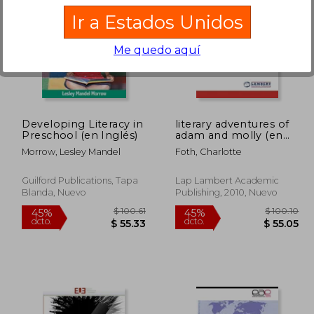
Ir a Estados Unidos
Me quedo aquí
 45.01
$ 54.08
40%
45%
dcto.
dcto.
27.01
$ 32.45
Developing Literacy in
literary adventures of
Preschool (en Inglés)
adam and molly (en
Inglés)
Morrow, Lesley Mandel
Foth, Charlotte
Guilford Publications, Tapa
Lap Lambert Academic
Blanda, Nuevo
Publishing, 2010, Nuevo