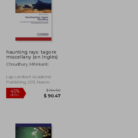
$ 100.10
$ 100.10
45%
dcto.
$ 55.05
$ 55.05
haunting rays: tagore
miscellany (en Inglés)
Choudhury, Mihirkanti
Lap Lambert Academic
Publishing, 2011, Nuevo