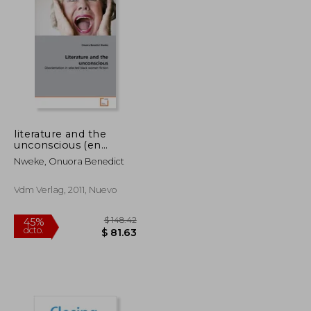
$ 115.98
$ 100.10
45%
dcto.
$ 63.79
$ 55.05
literature and the
unconscious (en
Inglés)
Nweke, Onuora Benedict
Vdm Verlag, 2011, Nuevo