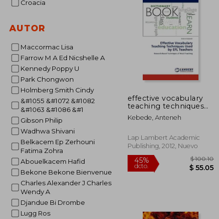
Croacia
AUTOR
Maccormac Lisa
Farrow M A Ed Nicshelle A
Kennedy Poppy U
Park Chongwon
Holmberg Smith Cindy
effective vocabulary
&#1055 &#1072 &#1082
teaching techniques
&#1063 &#1086 &#1
used by efl teachers
Kebede, Anteneh
Gibson Philip
(en Inglés)
Wadhwa Shivani
Lap Lambert Academic
Belkacem Ep Zerhouni
Publishing, 2012, Nuevo
Fatima Zohra
Abouelkacem Hafid
Bekone Bekone Bienvenue
Charles Alexander J Charles
Wendy A
Djandue Bi Drombe
Lugg Ros