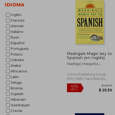
IDIOMA
Inglés
Francés
Alemán
Italiano
Ruso
Español
Portugués
Madrigals Magic key to
Polaco
Spanish (en Inglés)
Uzbeko
Madrigal, Margarita ;
Árabe
Warhol, Andy
Africanos
Crown Publishing Group
Latin
(NY), 1989, Tapa Blanda,
Telugu
Nuevo
Bosnia
Gujarati
Albanian
Azerbaiyan
$
45%
Creole
dcto.
$ 