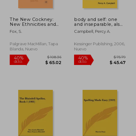
The New Cockney:
body and self: one
New Ethnicities and
and inseparable, also
Adolescent Speech in
cosmic rays and light
Fox, S.
Campbell, Percy A.
the Traditional East
and other writings
End of London (en
(en Inglés)
Inglés)
Palgrave MacMillan, Tapa
Kessinger Publishing, 2006,
Blanda, Nuevo
Nuevo
$ 71.79
$ 69.
40%
40%
dcto.
dcto.
$ 43.07
$ 41.