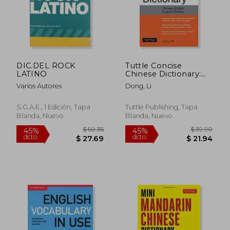
DIC.DEL ROCK
Tuttle Concise
LATINO
Chinese Dictionary:
Chinese-English
Varios Autores
Dong, Li
English-Chinese
[Fully Romanized] (en
Inglés)
S.g.a.e., 1 Edición, Tapa
Tuttle Publishing, Tapa
Blanda, Nuevo
Blanda, Nuevo
$ 50.35
$ 39.
45%
45%
dcto.
dcto.