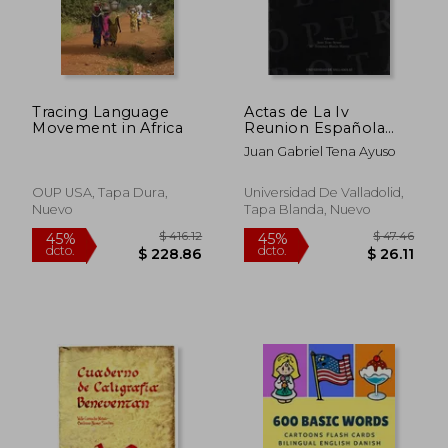
$ 94.47
$ 33.
45%
40%
dcto.
dcto.
$ 51.96
$ 20.
Tracing Language
Actas de La Iv
Movement in Africa
Reunion Española
Sobre Criptología
Juan Gabriel Tena Ayuso
OUP USA, Tapa Dura,
Universidad De Valladolid,
Nuevo
Tapa Blanda, Nuevo