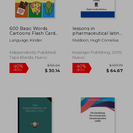
600 Basic Words
lessons in
$ 35.83
$ 50.
45%
40%
Cartoons Flash Cards
pharmaceutical latin
dcto.
dcto.
$ 19.71
$ 30.
Bilingual English
and prescription
Language, Kinder
Muldoon, Hugh Cornelius
Filipino: Easy learning
writing and
baby first book with
interpretation (1916)
card games like ABC
(en Inglés)
Independently Published,
Kessinger Publishing, 2009,
alphabet Numbers
Tapa Blanda, Nuevo
Nuevo
Animals to pr (en
Inglés)