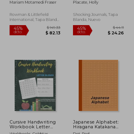
Mariam Motamedi Fraser
Placate, Holly
8 Sea Creatures
Learning Activity
Books (en Inglés)
Rowman & Littlefield
Shocking Journals, Tapa
International, Tapa Blanda,
Blanda, Nuevo
Nuevo
$ 38.99
$ 67.
40%
45%
dcto.
dcto.
$ 23.39
$ 37.
Cursive Handwriting
Japanese Alphabet:
Workbook Letter
Hiragana Katakana
Blends: Cursive
Genkouyoushi & Kanji
Workbooks, Goldstar
Dot, Red