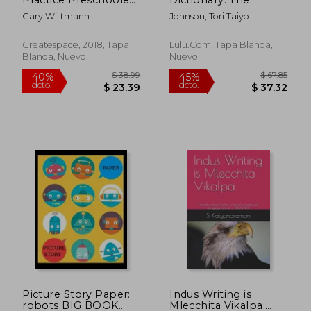
Workbook: (8. 5X11,
original kanji writer's
Gary Wittmann
Johnson, Tori Taiyo
112 Pages) Letter
dictionary! (en Inglés)
Pictures, Sign
Language, Large and
Createspace, 2018, Tapa
Lulu.com, Tapa Blanda,
Small Letters
Blanda, Nuevo
Nuevo
Practice, (en Inglés)
$ 38.99
$ 38.
40%
40%
dcto.
dcto.
$ 23.39
$ 23.
Picture Story Paper:
Indus Writing is
robots BIG BOOK
Mlecchita Vikalpa: