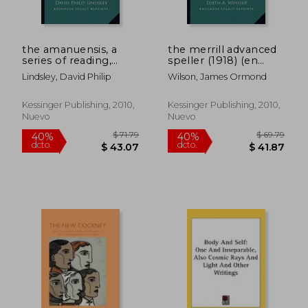
the amanuensis, a
the merrill advanced
series of reading,
speller (1918) (en
writing and dictation
Inglés)
Lindsley, David Philip
Wilson, James Ormond
lessons: in
accordance with the
principles of lindsley's
Kessinger Publishing, 2010,
Kessinger Publishing, 2010,
takigrafy (1892) (en
Nuevo
Nuevo
Inglés)
$ 73.79
$ 65.
40%
40%
dcto.
dcto.
$ 44.27
$ 39.