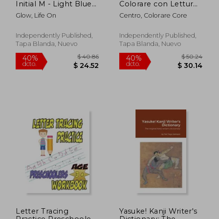
Initial M - Light Blue
Colorare con Letture
and Pink Floral
Parole Bilingue Italian
Glow, Life On
Centro, Colorare Core
Design: College ruled
francese Attività
notebook with
Creative per Bambini
initials/monogram -
2-8 anni: 100
Independently Published,
Independently Published,
alphabet series. (en
Immagini
Tapa Blanda, Nuevo
Tapa Blanda, Nuevo
Inglés)
semplicissime e facil
(en Italiano)
$ 41.84
$ 57.
40%
40%
dcto.
dcto.
$ 25.10
$ 34.
Letter Tracing
Yasuke! Kanji Writer's
Practice Preschoolers
Dictionary: The