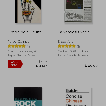
Simbologia Oculta
La Semiosis Social
Rafael Canneti
Eliseo Veron
(1)
(1)
Atanor Ediciones, 2011,
Gedisa, 1998, 1 Edición,
Tapa Blanda, Nuevo
Tapa Blanda, Nuevo
$ 57.34
45%
dcto.
$ 31.54
$ 60.