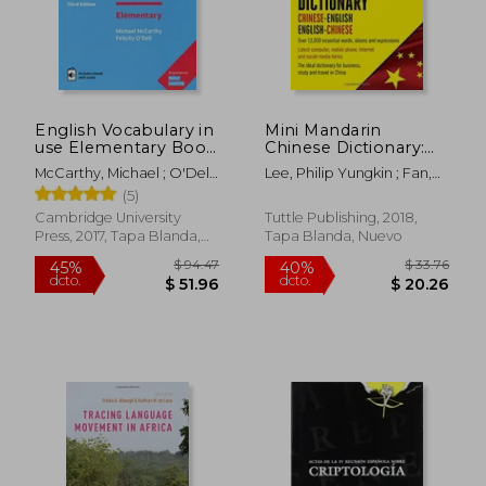
$ 27.69
$ 21.
English Vocabulary in
Mini Mandarin
use Elementary Book
Chinese Dictionary:
With Answers and
Chinese-English
McCarthy, Michael ; O'Dell,
Lee, Philip Yungkin ; Fan,
Enhanced Ebook:
English-Chinese
Felicity
Jiageng ; Chan, Crystal
(5)
Vocabulary Reference
(Tuttle Mini
and Practice (en
Dictionary) (en Inglés)
Cambridge University
Tuttle Publishing, 2018,
Inglés)
Press, 2017, Tapa Blanda,
Tapa Blanda, Nuevo
Nuevo