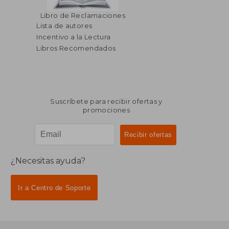
$ 63.36
$ 50.
40%
40%
Libro de Reclamaciones
dcto.
dcto.
$ 38.02
$ 30.
Lista de autores
Incentivo a la Lectura
Libros Recomendados
Suscríbete para recibir ofertas y
promociones
¿Necesitas ayuda?
Ir a Centro de Soporte