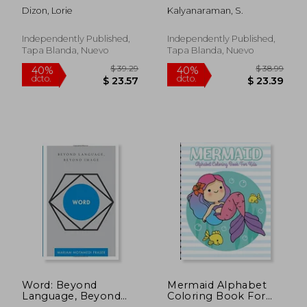
Learn to Draw and
Meluhha Rebus
Dizon, Lorie
Kalyanaraman, S.
Write Proportion
Cipher of Indian
Letters ( for KINDER-
sprachbund
3RD GRADE ) (en
(language union), c.
Independently Published,
Independently Published,
Inglés)
3300 BCE (en Inglés)
Tapa Blanda, Nuevo
Tapa Blanda, Nuevo
$ 40.86
$ 50.
40%
40%
dcto.
dcto.
$ 24.52
$ 30.
Word: Beyond
Mermaid Alphabet
Language, Beyond
Coloring Book For
Image (Disruptions)
Kids: For Kids Ages 4-