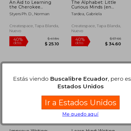
An Aid to Learning
The Alphabet: Little
the Cherokee
Curious Minds (en
Syllabary (en Inglés)
Inglés)
Styers Ph. D., Norman
Tardea, Gabriela
$ 103.79
$ 95.
40%
40%
dcto.
dcto.
$ 62.27
$ 57.
Createspace, Tapa Blanda,
Createspace, Tapa Blanda,
Nuevo
Nuevo
Estás viendo
Buscalibre Ecuador
, pero e
Estados Unidos
Ir a Estados Unidos
Me quedo aquí
Improve Writing:
Learn Hindi Writing