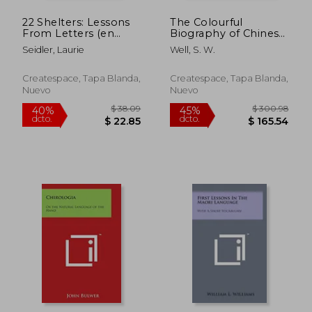
22 Shelters: Lessons
The Colourful
From Letters (en
Biography of Chinese
Inglés)
Characters, Volume 3:
Seidler, Laurie
Well, S. W.
The Complete Book
of Chinese Characters
with Their Stories in
Createspace, Tapa Blanda,
Createspace, Tapa Blanda,
Colour, Volume 3 (en
Nuevo
Nuevo
Inglés)
$ 88.12
$ 50.
45%
40%
dcto.
dcto.