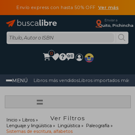
Envío express con hasta 50% OFF
Ver más
Enviar a
Quito, Pichincha
0
MENÚ
Libros más vendidos
Libros importados más v
=
Ver Filtros
Inicio
Libros
Lenguaje y lingüística
Lingüística
Paleografía
Sistemas de escritura, alfabetos