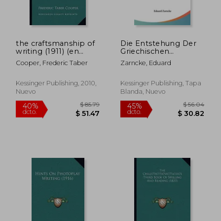
the craftsmanship of
Die Entstehung Der
writing (1911) (en
Griechischen
Inglés)
Literatursprachen
Cooper, Frederic Taber
Zarncke, Eduard
(1890) (en Alemán)
$ 50.24
$ 107.
40%
40%
dcto.
dcto.
$ 30.14
$ 64.
Kessinger Publishing, 2010,
Kessinger Publishing, Tapa
Nuevo
Blanda, Nuevo