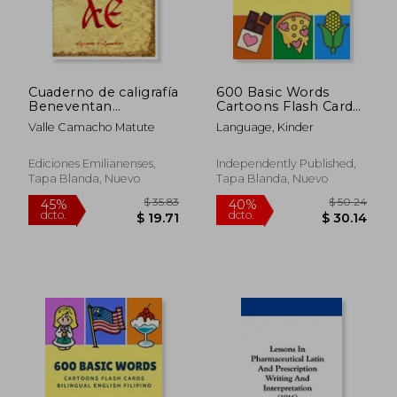
$ 416.12
$ 47.
45%
45%
dcto.
dcto.
$ 228.86
$ 26.
Cuaderno de caligrafía
600 Basic Words
Beneventan
Cartoons Flash Cards
(Escritorio
Bilingual English
Valle Camacho Matute
Language, Kinder
Emilianense)
Danish: Easy learning
baby first book with
card games like ABC
Ediciones Emilianenses,
Independently Published,
alphabet Numbers
Tapa Blanda, Nuevo
Tapa Blanda, Nuevo
Animals to prac (en
Inglés)