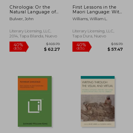
$ 48.47
$ 30.
Chirologia: Or the
First Lessons in the
Natural Language of
Maori Language: With
the Hand (en Inglés)
a Short Vocabulary
Bulwer, John
Williams, William L.
(en Inglés)
Literary Licensing, LLC,
Literary Licensing, LLC,
2014, Tapa Blanda, Nuevo
Tapa Dura, Nuevo