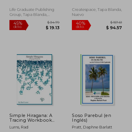
Graduate
to Practice Pen
Control, Line Tracing,
Life Graduate Publishing
Createspace, Tapa Blanda,
Shapes the Alphabet
Group, Tapa Blanda,
Nuevo
and More! (ABC
Nuevo
Activity Book) (en
Inglés)
$ 149.33
$ 44
45%
45%
dcto.
dcto.
$ 82.13
$ 24.
Simple Hiragana: A
Soso Parebul (en
Tracing Workbook
Inglés)
(en Inglés)
Lurns, Rad
Pratt, Daphne Barlatt