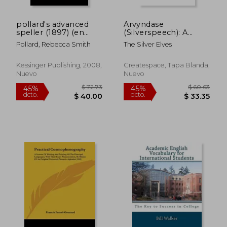
pollard's advanced
Arvyndase
speller (1897) (en
(Silverspeech): A
Inglés)
Short Course in the
Pollard, Rebecca Smith
The Silver Elves
Magical Language of
the Silver Elves (en
Inglés)
Kessinger Publishing, 2008,
Createspace, Tapa Blanda,
Nuevo
Nuevo
$ 61.24
$ 70.
45%
45%
dcto.
dcto.
$ 33.68
$ 39.