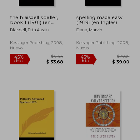
the blaisdell speller,
spelling made easy
book 1 (1901) (en
(1919) (en Inglés)
Inglés)
Blaisdell, Etta Austin
Dana, Marvin
Kessinger Publishing, 2008,
Kessinger Publishing, 2008,
Nuevo
Nuevo
$ 108.36
$ 75.
40%
40%
dcto.
dcto.
$ 65.02
$ 45.