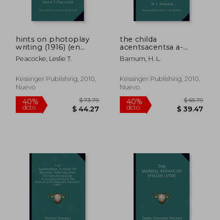
hints on photoplay
the childa
writing (1916) (en
acentsacentsa a-
Inglés)
acentsa acentss third
Peacocke, Leslie T.
Barnum, H. L.
book of spelling and
reading (1833) (en
Inglés)
Kessinger Publishing, 2010,
Kessinger Publishing, 2010,
Nuevo
Nuevo
$ 85.79
$ 56.
40%
45%
dcto.
dcto.
$ 51.47
$ 30.