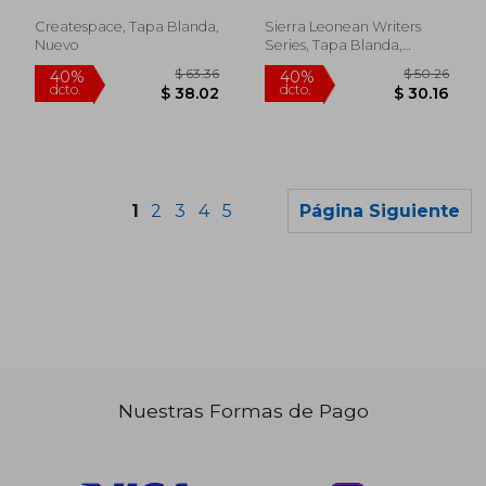
Createspace, Tapa Blanda,
Sierra Leonean Writers
Nuevo
Series, Tapa Blanda,
Nuevo
1
2
3
4
5
Página Siguiente
Nuestras Formas de Pago
$ 48.79
$ 41
45%
40%
dcto.
dcto.
$ 26.83
$ 24.