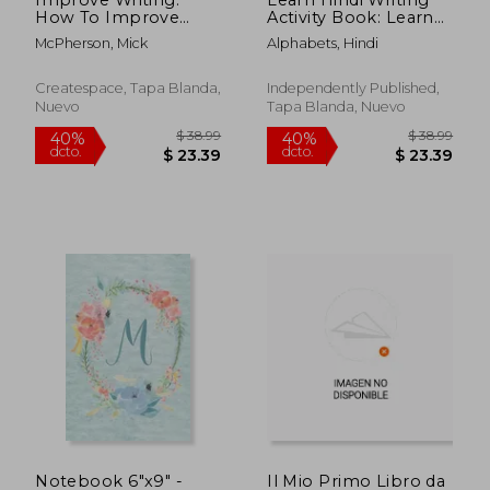
How To Improve
Activity Book: Learn
Your Writing Tonight!
to Write Hindi
McPherson, Mick
Alphabets, Hindi
- 10 Simple Yet
Alphabets
Powerful Techniques
CONSONANTS
To Quickly Enhance
/Varnamala for Kids
Createspace, Tapa Blanda,
Independently Published,
Your Creative Writing
(Age 4+) (en Inglés)
Nuevo
Tapa Blanda, Nuevo
$ 85.79
$ 353.
40%
45%
Skil (en Inglés)
dcto.
dcto.
$ 51.47
$ 194.
Notebook 6"x9" -
Il Mio Primo Libro da