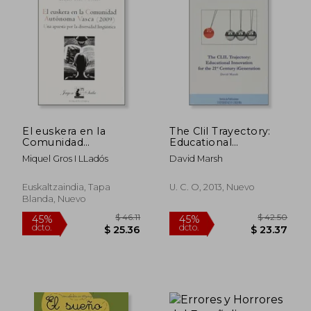
$ 37.25
$ 49.
40%
45%
dcto.
dcto.
$ 22.35
$ 27.
El euskera en la
The Clil Trayectory:
Comunidad
Educational
Autonoma Vasca
Innovation For The 21
Miquel Gros I LLadós
David Marsh
(2009): Una apuesta
Century Igeneration
por la diversidad
lingüística (Jagon)
Euskaltzaindia, Tapa
U. C. O, 2013, Nuevo
Blanda, Nuevo