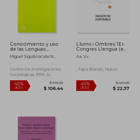
Conocimiento y uso
Llums i Ombres 1Er.
de las Lenguas:
Congres Llengua (en
InvestigacióN Sobre
Catalán)
Miguel Sigu&Aacute;N
Aa. Vv.
el Conocimiento y
Soler
uso de las Lenguas
Cooficiales en las
Centro De Investigaciones
, Tapa Blanda, Nuevo
Comunidades
Sociológicas, 1999, 1a
AutóNomas BilingüEs
Edición, Tapa Blanda,
Usado
$ 36.95
$ 40.
45%
40%
dcto.
dcto.
$ 20.32
$ 24.