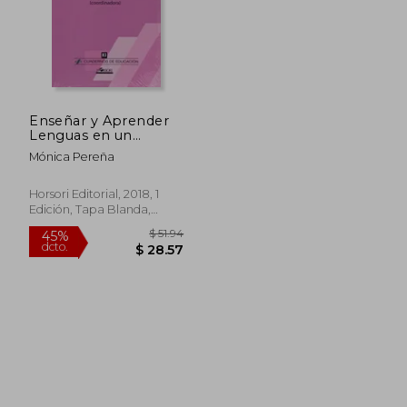
Enseñar y Aprender
Lenguas en un
Modelo Educativo
Mónica Pereña
Plurilingüe
Horsori Editorial, 2018, 1
Edición, Tapa Blanda,
Nuevo
$ 193.53
$ 40.
45%
45%
dcto.
dcto.
$ 106.44
$ 22.