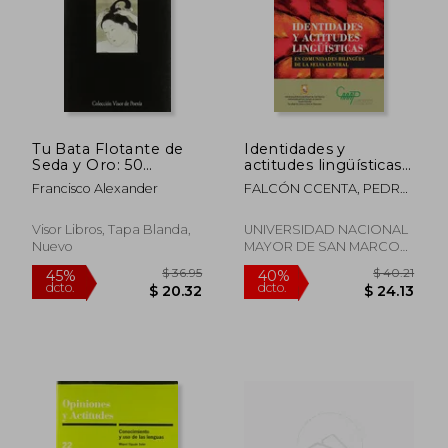
Tu Bata Flotante de
Identidades y
Seda y Oro: 50
actitudes lingüísticas
Poemas Asiáticos de
en comunidades
Francisco Alexander
FALCÓN CCENTA, PEDRO
Amor (Visor de
bilingües de la selva
MANUEL
Poesía)
central
Visor Libros, Tapa Blanda,
UNIVERSIDAD NACIONAL
Nuevo
MAYOR DE SAN MARCOS,
2018, Nuevo
$ 46.51
$ 51
45%
45%
dcto.
dcto.
$ 25.58
$ 28.