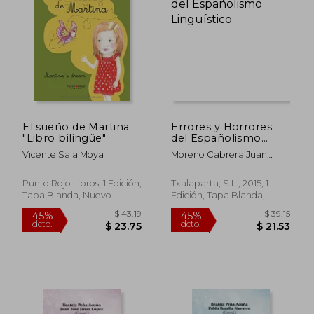
$ 46.11
$ 42.
45%
45%
dcto.
dcto.
$ 25.36
$ 23.
El sueño de Martina
Errores y Horrores
"Libro bilingüe"
del Españolismo
Lingüístico
Vicente Sala Moya
Moreno Cabrera Juan
Carlos
Punto Rojo Libros, 1 Edición,
Txalaparta, S.L., 2015, 1
Tapa Blanda, Nuevo
Edición, Tapa Blanda,
Nuevo