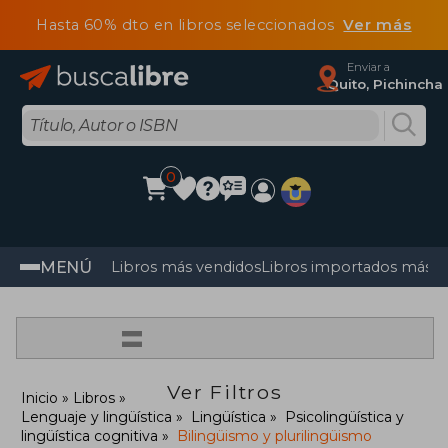
Hasta 60% dto en libros seleccionados
Ver más
Enviar a
Quito, Pichincha
0
MENÚ
Libros más vendidos
Libros importados más v
=
Ver Filtros
Inicio
Libros
Lenguaje y lingüística
Lingüística
Psicolingüística y
lingüística cognitiva
Bilingüismo y plurilingüismo