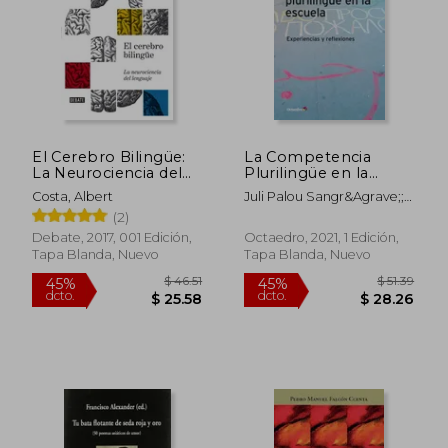
El Cerebro Bilingüe:
La Competencia
La Neurociencia del
Plurilingüe en la
Lenguaje
Escuela
Costa, Albert
Juli Palou Sangr&Agrave;;
Montserrat Fons Esteve
(2)
Debate, 2017, 001 Edición,
Octaedro, 2021, 1 Edición,
Tapa Blanda, Nuevo
Tapa Blanda, Nuevo
$ 49.83
$ 49.
45%
45%
dcto.
dcto.
$ 27.41
$ 27.