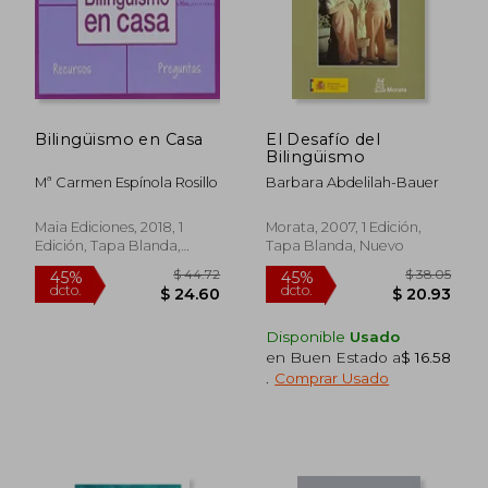
Bilingüismo en Casa
El Desafío del
Bilingüismo
Mª Carmen Espínola Rosillo
Barbara Abdelilah-Bauer
Maia Ediciones, 2018, 1
Morata, 2007, 1 Edición,
Edición, Tapa Blanda,
Tapa Blanda, Nuevo
Nuevo
Disponible
Usado
en Buen Estado a
$ 16.58
.
Comprar Usado
$ 44.72
$ 38.
45%
45%
dcto.
dcto.