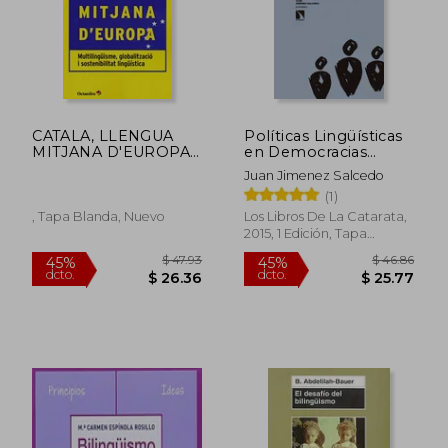
CATALA, LLENGUA
Políticas Lingüísticas
MITJANA D'EUROPA,
en Democracias
EL
Multilingües: Es
Juan Jimenez Salcedo
Evitable el Conflicto?
(1)
, Tapa Blanda, Nuevo
Los Libros De La Catarata,
2015, 1 Edición, Tapa
Blanda, Nuevo
$ 47.93
$ 46.
45%
45%
dcto.
dcto.
$ 26.36
$ 25.