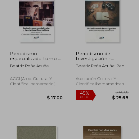
Periodismo
Periodismo de
especializado tomo II
Investigación -
$ 43.19
$ 39
45%
45%
(Contenidos
Research Journalism
dcto.
dcto.
$ 23.75
$ 21.
Beatriz Peña Acuña
Beatriz Peña Acuña; Pablo
universitarios)
(en Español, Inglés)
Batalla Navarro; Eva
Herrero Curiel; Natalia
ACCI (Asoc. Cultural Y
Asociación Cultural Y
Berger; Ekmel Gecer;
Científica Iberoameric.),
Científica Iberoamericana,
Johana Kotisová; María
Tapa Blanda, Nuevo
2017, 1 Edición, Tapa
Elena Del Valle
Blanda, Nuevo