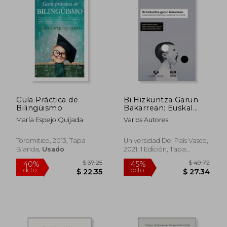
$ 24.60
$ 20.
Guía Práctica de
Bi Hizkuntza Garun
Bilingüismo
Bakarrean: Euskal
Psikohizkuntzalaritzaren
María Espejo Quijada
Varios Autores
Ekarpenak eta
Erronkak (Ikertuz)
(en Euskera)
Toromitico, 2013, Tapa
Universidad Del País Vasco,
Blanda,
Usado
2021, 1 Edición, Tapa
Blanda, Nuevo