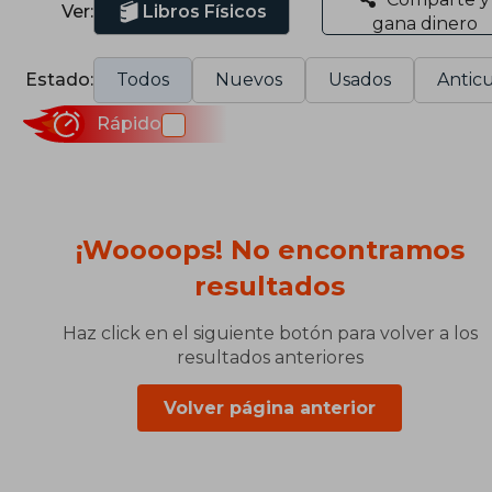
Ver:
Libros Físicos
gana dinero
Estado:
Todos
Nuevos
Usados
Anticu
Rápido
¡Woooops! No encontramos
resultados
Haz click en el siguiente botón para volver a los
resultados anteriores
Volver página anterior