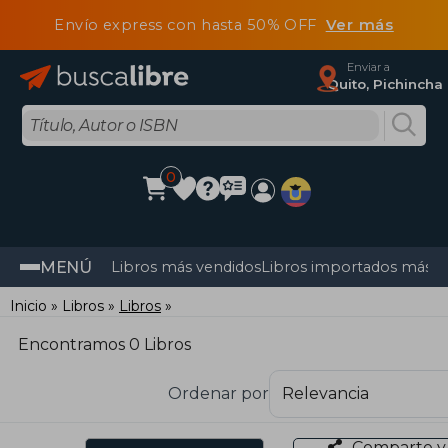
Envío express con hasta 50% OFF
Ver más
Enviar a
Quito, Pichincha
0
MENÚ
Libros más vendidos
Libros importados más v
Inicio
Libros
Libros
Encontramos 0 Libros
Ordenar por
Comparte y