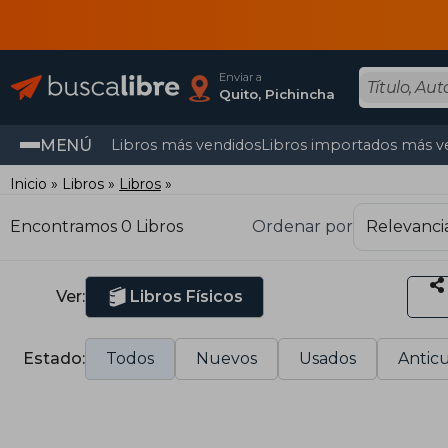
Enviar a
Quito, Pichincha
MENÚ
Libros más vendidos
Libros importados más v
Inicio
Libros
Libros
Encontramos 0 Libros
Ordenar por
Ver:
Libros Físicos
Estado:
Todos
Nuevos
Usados
Anticu