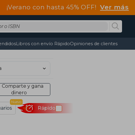
¡Verano con hasta 45% OFF!
Ver más
endidos
Libros con envío Rápido
Opiniones de clientes
Comparte y gana
dinero
Nuevo
arios
Rápido