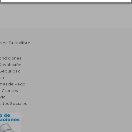
s en Buscalibre
ondiciones
 Devolución
 Seguridad
ar
rmas de Pago
 Clientes
vío
edes Sociales