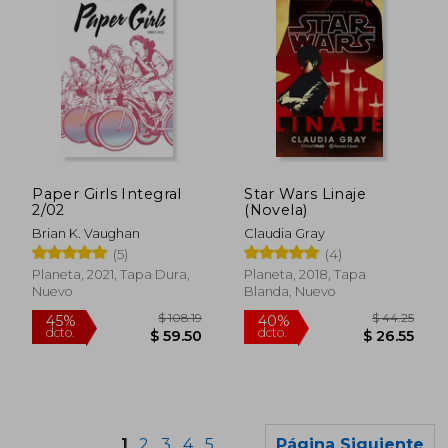
Paper Girls Integral
Star Wars Linaje
$ 32.86
$ 32.
2/02
(Novela)
Brian K. Vaughan
Claudia Gray
(5)
(4)
Planeta, 2021, Tapa Dura,
Planeta, 2018, Tapa
Nuevo
Blanda, Nuevo
1
2
3
4
5
Página Siguiente