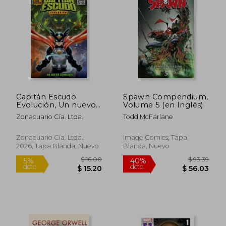
$ 63.39
$ 47.
40%
45%
dcto.
dcto.
$ 38.03
$ 25.
Capitán Escudo
Spawn Compendium,
Evolución, Un nuevo
Volume 5 (en Inglés)
comienzo
Zonacuario Cía. Ltda.
Todd McFarlane
Zonacuario Cía. Ltda.,
Image Comics, Tapa
2026, Tapa Blanda, Nuevo
Blanda, Nuevo