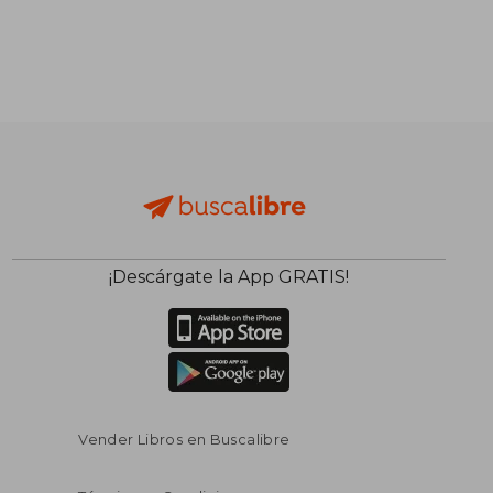
¡Descárgate la App GRATIS!
$ 44.64
$ 87
40%
40%
dcto.
dcto.
$ 26.78
$ 52.
Vender Libros en Buscalibre