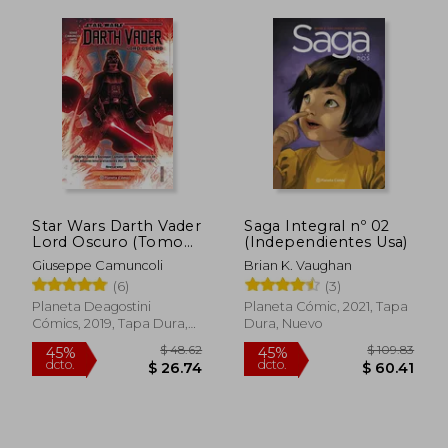
Star Wars Darth Vader
Saga Integral nº 02
Lord Oscuro (Tomo
(Independientes Usa)
Recopilatorio) nº 01
Giuseppe Camuncoli
Brian K. Vaughan
(6)
(3)
Planeta Deagostini
Planeta Cómic, 2021, Tapa
Cómics, 2019, Tapa Dura,
Dura, Nuevo
Nuevo
$ 42.70
$ 71
45%
45%
dcto.
dcto.
$ 23.48
$ 39.