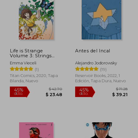
Life is Strange
Antes del Incal
Volume 3: Strings
(Life is Strange
Emma Vieceli
Alejandro Jodorowsky
Collection) (en Inglés)
(1)
(19)
Titan Comics, 2020, Tapa
Reservoir Books, 2022, 1
Blanda, Nuevo
Edición, Tapa Dura, Nuevo
$ 45.22
$ 112
45%
45%
dcto.
dcto.
$ 24.87
$ 61.