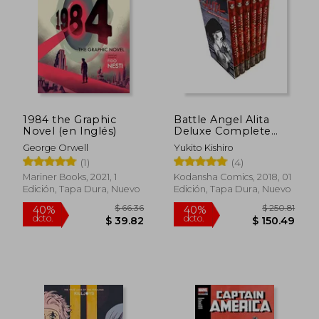
1984 the Graphic
Battle Angel Alita
Novel (en Inglés)
Deluxe Complete
Series box set (en
George Orwell
Yukito Kishiro
Inglés)
(1)
(4)
Mariner Books, 2021, 1
Kodansha Comics, 2018, 01
Edición, Tapa Dura, Nuevo
Edición, Tapa Dura, Nuevo
$ 52.49
$ 60.
45%
45%
dcto.
dcto.
$ 28.87
$ 33.