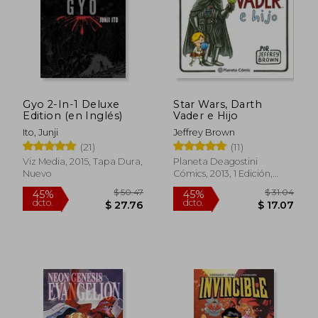
Gyo 2-In-1 Deluxe
Star Wars, Darth
Edition (en Inglés)
Vader e Hijo
Ito, Junji
Jeffrey Brown
(21)
(11)
Viz Media, 2015, Tapa Dura,
Planeta Deagostini
Nuevo
Cómics, 2013, 1 Edición,
Tapa Dura, Nuevo