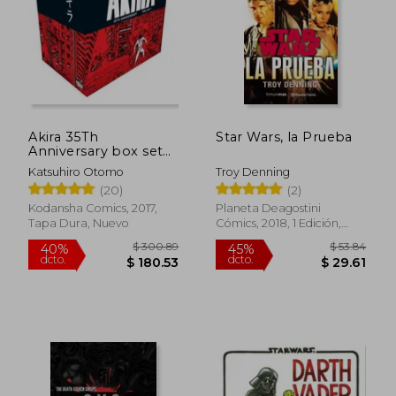
Akira 35Th
Star Wars, la Prueba
Anniversary box set
(en Inglés)
Katsuhiro Otomo
Troy Denning
(20)
(2)
Kodansha Comics, 2017,
Planeta Deagostini
Tapa Dura, Nuevo
Cómics, 2018, 1 Edición,
Tapa Blanda, Nuevo
$ 300.89
$ 53.
40%
45%
dcto.
dcto.
$ 180.53
$ 29.