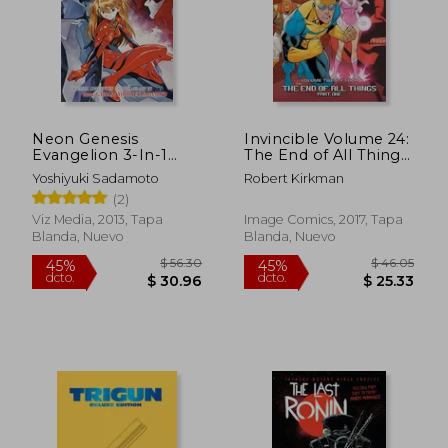
$ 50.47
$ 31.
45%
45%
dcto.
dcto.
$ 27.76
$ 17.
Neon Genesis
Invincible Volume 24:
Evangelion 3-In-1
The End of All Things,
Edition, Vol. 3- (en
Part 1 (en Inglés)
Yoshiyuki Sadamoto
Robert Kirkman
Inglés)
(2)
Viz Media, 2013, Tapa
Image Comics, 2017, Tapa
Blanda, Nuevo
Blanda, Nuevo