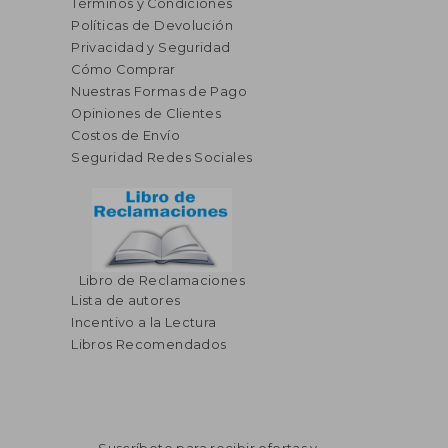
Términos y Condiciones
Políticas de Devolución
Privacidad y Seguridad
Cómo Comprar
Nuestras Formas de Pago
Opiniones de Clientes
Costos de Envío
Seguridad Redes Sociales
Libro de Reclamaciones
Lista de autores
$ 108.19
$ 44.
45%
40%
dcto.
dcto.
$ 59.50
$ 26.
Incentivo a la Lectura
Libros Recomendados