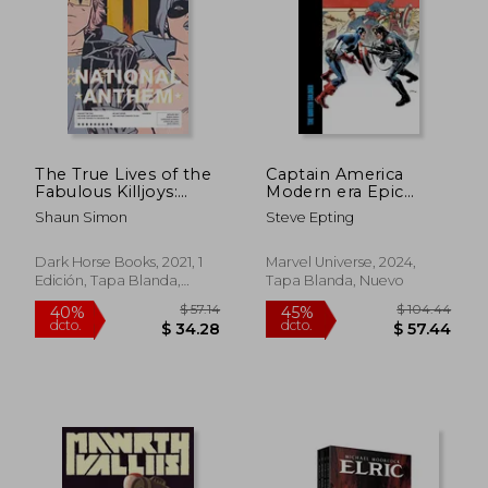
The True Lives of the
Captain America
Fabulous Killjoys:
Modern era Epic
National Anthem (en
Collection: The
Shaun Simon
Steve Epting
Inglés)
Winter Soldier (en
Inglés)
Dark Horse Books, 2021, 1
Marvel Universe, 2024,
Edición, Tapa Blanda,
Tapa Blanda, Nuevo
Nuevo
$ 66.36
$ 250.
40%
40%
dcto.
dcto.
$ 39.82
$ 150.