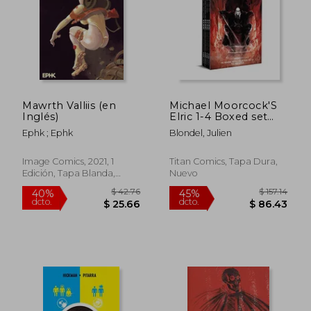
Mawrth Valliis (en
Michael Moorcock'S
Inglés)
Elric 1-4 Boxed set
(Graphic Novel) (en
Ephk ; Ephk
Blondel, Julien
Inglés)
Image Comics, 2021, 1
Titan Comics, Tapa Dura,
Edición, Tapa Blanda,
Nuevo
Nuevo
$ 57.14
$ 104.
40%
45%
dcto.
dcto.
$ 34.28
$ 57.