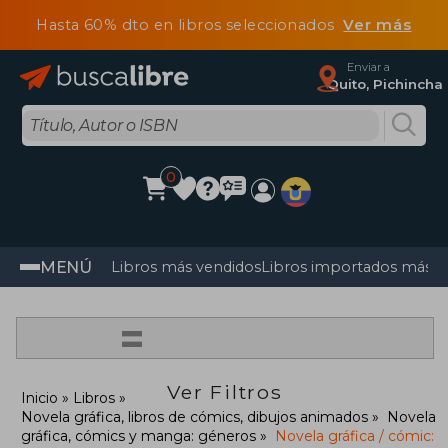
Hasta 60% dto en libros seleccionados
Ver más
Enviar a
Quito, Pichincha
0
MENÚ
Libros más vendidos
Libros importados más v
=
Ver Filtros
Inicio
Libros
Novela gráfica, libros de cómics, dibujos animados
Novela
gráfica, cómics y manga: géneros
Novela gráfica / cómic: