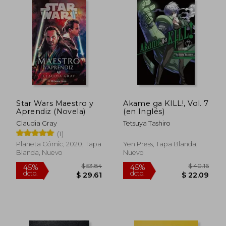
$ 46.36
$ 45.
45%
45%
dcto.
dcto.
$ 25.50
$ 25.
Star Wars Maestro y
Akame ga KILL!, Vol. 7
Aprendiz (Novela)
(en Inglés)
Claudia Gray
Tetsuya Tashiro
(1)
Planeta Cómic, 2020, Tapa
Yen Press, Tapa Blanda,
Blanda, Nuevo
Nuevo