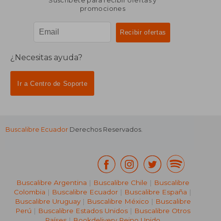
Suscríbete para recibir ofertas y
promociones
¿Necesitas ayuda?
Ir a Centro de Soporte
Buscalibre Ecuador
Derechos Reservados.
Buscalibre Argentina
|
Buscalibre Chile
|
Buscalibre
Colombia
|
Buscalibre Ecuador
|
Buscalibre España
|
Buscalibre Uruguay
|
Buscalibre México
|
Buscalibre
Perú
|
Buscalibre Estados Unidos
|
Buscalibre Otros
Países
|
Bookdelivery Reino Unido