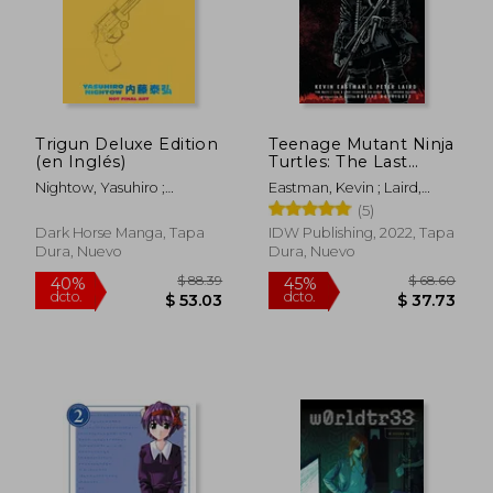
$ 56.30
$ 46.
45%
45%
dcto.
dcto.
$ 30.96
$ 25.
Trigun Deluxe Edition
Teenage Mutant Ninja
(en Inglés)
Turtles: The Last
Ronin (en Inglés)
Nightow, Yasuhiro ;
Eastman, Kevin ; Laird,
Nightow, Yasuhiro ; Burns,
Peter ; Waltz, Tom
(5)
Justin
Dark Horse Manga, Tapa
IDW Publishing, 2022, Tapa
Dura, Nuevo
Dura, Nuevo