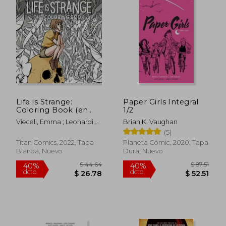
$ 48.62
$ 109.
45%
45%
dcto.
dcto.
$ 26.74
$ 60.
Life is Strange:
Paper Girls Integral
Coloring Book (en
1/2
Inglés)
Vieceli, Emma ; Leonardi,
Brian K. Vaughan
Claudia
(5)
Titan Comics, 2022, Tapa
Planeta Cómic, 2020, Tapa
Blanda, Nuevo
Dura, Nuevo
Rápido
Rápido