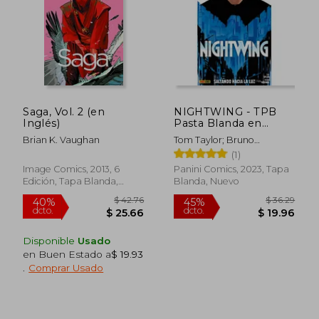
Saga, Vol. 2 (en
NIGHTWING - TPB
Inglés)
Pasta Blanda en
Español
Brian K. Vaughan
Tom Taylor; Bruno
Redondo
(1)
Image Comics, 2013, 6
Panini Comics, 2023, Tapa
Edición, Tapa Blanda,
Blanda, Nuevo
Nuevo
Disponible
Usado
en Buen Estado a
$ 19.93
.
Comprar Usado
$ 43.13
$ 77.
45%
45%
dcto.
dcto.
$ 23.72
$ 42.