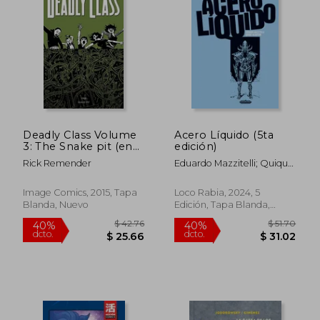
Deadly Class Volume
Acero Líquido (5ta
3: The Snake pit (en
edición)
$ 53.84
$ 40.
45%
45%
Inglés)
Rick Remender
Eduardo Mazzitelli; Quique
dcto.
dcto.
$ 29.61
$ 22.
Alcatena
Image Comics, 2015, Tapa
Loco Rabia, 2024, 5
Blanda, Nuevo
Edición, Tapa Blanda,
Nuevo