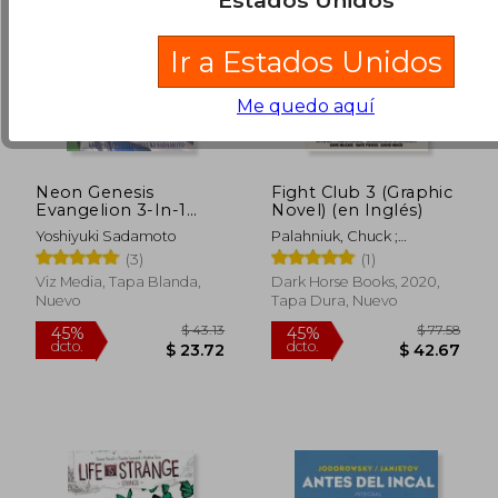
Estados Unidos
Ir a Estados Unidos
Me quedo aquí
Neon Genesis
Fight Club 3 (Graphic
Evangelion 3-In-1
Novel) (en Inglés)
Edition, Vol. 1:
Yoshiyuki Sadamoto
Palahniuk, Chuck ;
Includes Vols. 1, 2 & 3
Stewart, Cameron ; Mack,
(3)
(1)
(en Inglés)
David
Viz Media, Tapa Blanda,
Dark Horse Books, 2020,
Nuevo
Tapa Dura, Nuevo
$ 42.76
$ 51.
40%
40%
dcto.
dcto.
$ 25.66
$ 31.