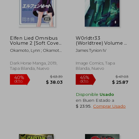
$ 88.39
$ 68.
40%
45%
dcto.
dcto.
$ 53.03
$ 37.
Elfen Lied Omnibus
W0rldtr33
Volume 2 [Soft Cover
(Worldtree) Volume 2
] (en Inglés)
(en Inglés)
Okamoto, Lynn ; Okamoto,
James Tynion IV
Lynn
Dark Horse Manga, 2019,
Image Comics, Tapa
Tapa Blanda, Nuevo
Blanda, Nuevo
Disponible
Usado
en Buen Estado a
$ 23.95
.
Comprar Usado