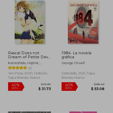
$ 42.76
$ 36.
40%
45%
dcto.
dcto.
$ 25.66
$ 19.
Rascal Does not
1984. La novela
Dream of Petite Devil
gráfica
Kohai (Manga): 2
Kamoshida, Hajime ;
George Orwell
(Rascal Does not
Asakusa, Tsukumo ;
(1)
Dream, 2) (en Inglés)
Mizoguchi, Keji
Yen Press, 2020, 1 Edición,
Debolsillo, 2021, Tapa
Tapa Blanda, Nuevo
Blanda, Nuevo