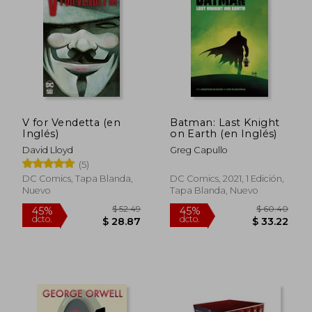
V for Vendetta (en
Batman: Last Knight
Inglés)
on Earth (en Inglés)
David Lloyd
Greg Capullo
(5)
DC Comics, Tapa Blanda,
DC Comics, 2021, 1 Edición,
Nuevo
Tapa Blanda, Nuevo
$ 49.89
$ 49.
45%
45%
dcto.
dcto.
$ 27.44
$ 27.