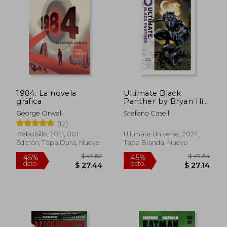
1984. La novela
Ultimate Black
gráfica
Panther by Bryan Hill
Vol. 1: Peace and war
George Orwell
Stefano Caselli
(en Inglés)
(12)
$ 16.00
$ 93.
5%
40%
Debolsillo, 2021, 001
Ultimate Universe, 2024,
dcto.
dcto.
$ 15.20
$ 56.
Edición, Tapa Dura, Nuevo
Tapa Blanda, Nuevo