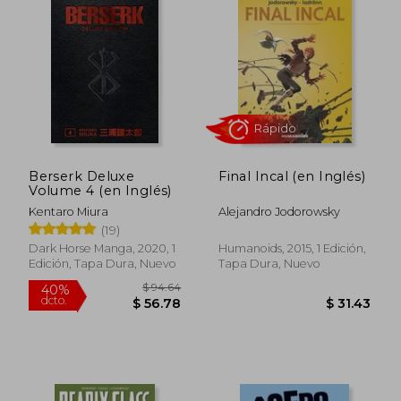
$ 35.40
$ 34.
45%
45%
dcto.
dcto.
$ 19.47
$ 18.
Berserk Deluxe
Final Incal (en Inglés)
Volume 4 (en Inglés)
Kentaro Miura
Alejandro Jodorowsky
(19)
Dark Horse Manga, 2020, 1
Humanoids, 2015, 1 Edición,
Edición, Tapa Dura, Nuevo
Tapa Dura, Nuevo