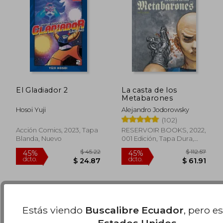
Rápido
El Gladiador 2
La casta de los
Metabarones
Hosoi Yuji
Alejandro Jodorowsky
(102)
$ 94.64
40%
Acción Comics, 2023, Tapa
RESERVOIR BOOKS, 2022,
dcto.
$ 56.78
$ 31.
Blanda, Nuevo
001 Edición, Tapa Dura,
Nuevo
Estás viendo
Buscalibre Ecuador
, pero e