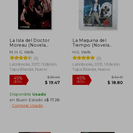
$ 42.76
$ 157
40%
45%
dcto.
dcto.
$ 25.66
$ 86.
La Isla del Doctor
La Maquina del
Moreau (Novela
Tiempo (Novela
Grafica)
Grafica)
M. H. G. Wells
H.G. Wells
(3)
(3)
Latinbooks, 2017, 1 Edición,
Latinbooks, 2013, 1 Edición,
Tapa Blanda, Nuevo
Tapa Blanda, Nuevo
Disponible
Usado
en Buen Estado a
$ 17.26
.
Comprar Usado