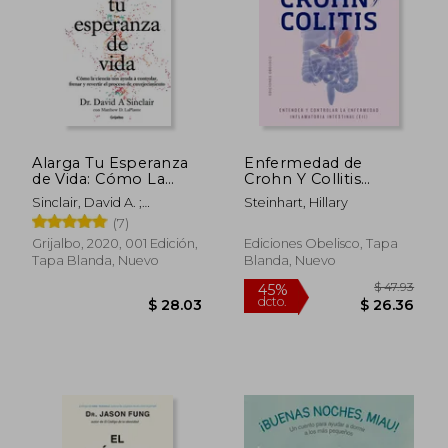
Alarga Tu Esperanza
Enfermedad de
$ 51.45
$ 49.
de Vida: Cómo La
Crohn Y Collitis
45%
45%
Ciencia Nos Ayuda a
(Enfermedad
dcto.
dcto.
$ 28.30
$ 27.
Sinclair, David A. ;
Steinhart, Hillary
Controlar, Frenar Y
Inflamatoria
Laplante, Matthew D.
(7)
Revertir El Proceso
Intestinal)
de Envejecimiento /
Grijalbo, 2020, 001 Edición,
Ediciones Obelisco, Tapa
Lifespan: Why We
Tapa Blanda, Nuevo
Blanda, Nuevo
Age - And Why We