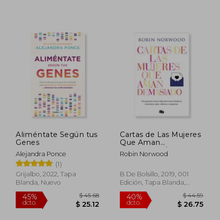
dcto.
dcto.
$ 25.45
$ 25.
Aliméntate Según tus
Cartas de Las Mujeres
Genes
Que Aman
Demasiado / Letters
Alejandra Ponce
Robin Norwood
from Women Who
(1)
Love Too Much
Grijalbo, 2022, Tapa
B De Bolsillo, 2019, 001
Blanda, Nuevo
Edición, Tapa Blanda,
Nuevo