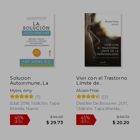
$ 45.68
$ 44.
45%
40%
dcto.
dcto.
$ 25.12
$ 26.
Solucion
Vivir con el Trastorno
Autoinmune, La
Límite de
Personalidad. Una
Myers, Amy
Alvaro Frias
Guía Clínica Para
(7)
(12)
Pacientes
Edaf, 2016, 1 Edición, Tapa
Desclée De Brouwer, 2017,
Blanda, Nuevo
1 Edición, Tapa Blanda,
Nuevo