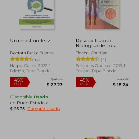
Un intestino feliz
Descodificacion
Biologica de Los
Problemas de Piel
Doctora De La Puerta
Fleche, Christian
(5)
(4)
HarperCollins, 2023, 1
Ediciones Obelisco, 2015, 1
Edición, Tapa Blanda,
Edición, Tapa Blanda,
Nuevo
Nuevo
Disponible
Usado
en Buen Estado a
$ 58
45%
$ 25.35
.
Comprar Usado
dcto.
$ 29.99
$ 31.