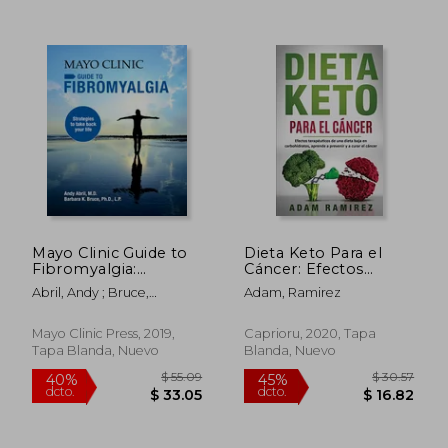
$ 54.08
$ 50.
45%
45%
dcto.
dcto.
$ 29.74
$ 27.
Mayo Clinic Guide to
Dieta Keto Para el
Fibromyalgia:
Cáncer: Efectos
Strategies to Take
Terapéuticos de una
Abril, Andy ; Bruce,
Adam, Ramirez
Back Your Life (en
Dieta Baja en
Barbara K.
Inglés)
Carbohidratos,
Aprende a Prevenir y
Mayo Clinic Press, 2019,
Caprioru, 2020, Tapa
a Curar el Cáncer
Tapa Blanda, Nuevo
Blanda, Nuevo