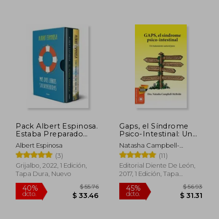
$ 38.14
$ 44.
45%
45%
dcto.
dcto.
$ 20.98
$ 24.
Pack Albert Espinosa.
Gaps, el Síndrome
Estaba Preparado
Psico-Intestinal: Un
Para Todo. El Mundo
Tratamiento Natural
Albert Espinosa
Natasha Campbell-
Amarillo (Ed.
Para el Autismo, la
McBride
(3)
(11)
Ilustrada)
Dispraxia, el Trastorno
por Déficit de
Grijalbo, 2022, 1 Edición,
Editorial Diente De León,
Atención con o sin. Y
Tapa Dura, Nuevo
2017, 1 Edición, Tapa
la Esquizofrenia.
Blanda, Nuevo
(Salud y Plantas)