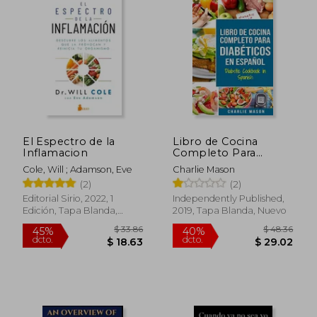
El Espectro de la
Libro de Cocina
Inflamacion
Completo Para
Diabéticos en
Cole, Will ; Adamson, Eve
Charlie Mason
Español
(2)
(2)
Editorial Sirio, 2022, 1
Independently Published,
Edición, Tapa Blanda,
2019, Tapa Blanda, Nuevo
Nuevo
$ 49.51
$ 33
45%
45%
dcto.
dcto.
$ 27.23
$ 18.