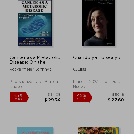
Cancer as a Metabolic
Cuando ya no sea yo
Disease: On the
Origin, Management
Rockermeier, Johnny ;
C. Elias
and Prevention of
Seyfried, Thomas
Cancer. Student
Edition (en Inglés)
Publishdrive, Tapa Blanda,
Planeta, 2023, Tapa Dura,
Nuevo
Nuevo