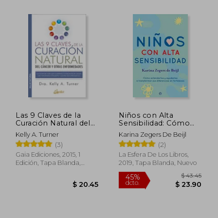
Las 9 Claves de la
Niños con Alta
Curación Natural del
Sensibilidad: Cómo
Cáncer y Otras
Entenderlos y
$ 55.09
$ 30.
40%
45%
Kelly A. Turner
Karina Zegers De Beijl
Enfermedades
Ayudarlos a
dcto.
dcto.
$ 33.05
$ 16.
(3)
(2)
Transformar sus
Diferencias en
Gaia Ediciones, 2015, 1
La Esfera De Los Libros,
Fortalezas (Psicología
Edición, Tapa Blanda,
2019, Tapa Blanda, Nuevo
y Salud)
Nuevo