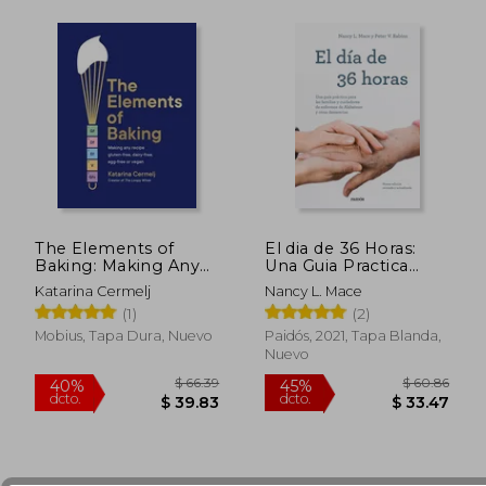
The Elements of
El dia de 36 Horas:
Baking: Making Any
Una Guia Practica
Recipe Gluten-Free,
Para las Familias y
Katarina Cermelj
Nancy L. Mace
Dairy-Free, Egg-Free
Cuidadoresde
(1)
(2)
or Vegan (en Inglés)
Enfermos de
Alzheimer y Otras
$ 74.84
$ 65
Mobius, Tapa Dura, Nuevo
Paidós, 2021, Tapa Blanda,
45%
45%
Demencias: Nueva ed.
dcto.
dcto.
Nuevo
$ 41.16
$ 35.
Rev. Y Act.