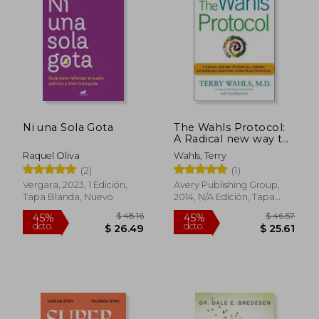
$ 43.83
$ 46.
45%
45%
dcto.
dcto.
$ 24.10
$ 25.
Ni una Sola Gota
The Wahls Protocol:
A Radical new way to
Treat all Chronic
Raquel Oliva
Wahls, Terry
Autoimmune
(2)
(1)
Conditions Using
Paleo Principles (en
Vergara, 2023, 1 Edición,
Avery Publishing Group,
Inglés)
Tapa Blanda, Nuevo
2014, N/A Edición, Tapa
Blanda, Nuevo