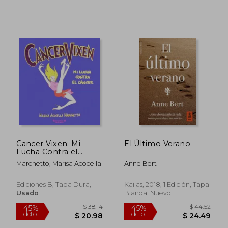
Cancer Vixen: Mi
El Último Verano
Lucha Contra el
Cancer
Marchetto, Marisa Acocella
Anne Bert
Ediciones B, Tapa Dura,
Kailas, 2018, 1 Edición, Tapa
Usado
Blanda, Nuevo
$ 46.28
$ 46.
45%
45%