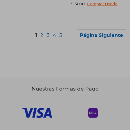
$ 31.08
.
Comprar Usado
1
2
3
4
5
Página Siguiente
$ 55.76
$ 56.
40%
45%
dcto.
dcto.
$ 33.46
$ 31.
Nuestras Formas de Pago