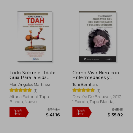
$ 43.28
$ 41.
45%
40%
dcto.
dcto.
$ 23.80
$ 25.
Todo Sobre el Tdah:
Como Vivir Bien con
Guía Para la Vida
Enfermedades y
Diaria
Dolores Crónicos.
Mari Angeles Martinez
Toni Bernhard
Una Guía Mindfulness
(1)
(1)
Altaria Editorial, Tapa
Desclée De Brouwer, 2017,
Blanda, Nuevo
1 Edición, Tapa Blanda,
Nuevo