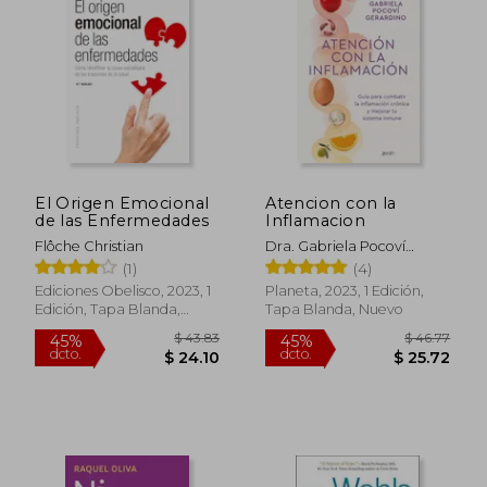
$ 31.70
$ 30.
45%
40%
dcto.
dcto.
$ 17.43
$ 18.
El Origen Emocional
Atencion con la
de las Enfermedades
Inflamacion
Flôche Christian
Dra. Gabriela Pocoví
Gerardino
(1)
(4)
Ediciones Obelisco, 2023, 1
Planeta, 2023, 1 Edición,
Edición, Tapa Blanda,
Tapa Blanda, Nuevo
Nuevo