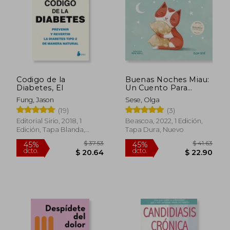
Codigo de la
Buenas Noches Miau:
Diabetes, El
Un Cuento Para
Ayudar a Dormir a
Fung, Jason
Sese, Olga
Los Más Pequeños /
(19)
(3)
Good Nig Ht, Meow
$ 47.
45%
dcto.
Editorial Sirio, 2018, 1
Beascoa, 2022, 1 Edición,
$ 28.03
$ 26.
Edición, Tapa Blanda,
Tapa Dura, Nuevo
Nuevo