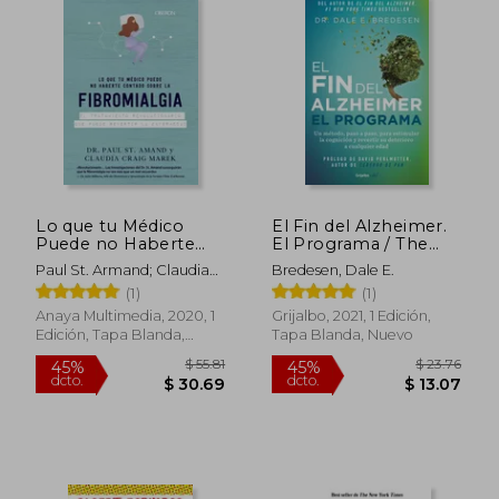
Lo que tu Médico
El Fin del Alzheimer.
Puede no Haberte
El Programa / The
Contado Sobre la
End of Alzheimer's
Paul St. Armand; Claudia
Bredesen, Dale E.
Fibromialgia (Libros
Program: The First
Craig Marek
(1)
(1)
Singulares)
Protocol to Enhance
Cognition and
Anaya Multimedia, 2020, 1
Grijalbo, 2021, 1 Edición,
Reverse Decline at
Edición, Tapa Blanda,
Tapa Blanda, Nuevo
Any Age
Nuevo