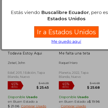
Estás viendo
Buscalibre Ecuador
, pero e
Estados Unidos
Ir a Estados Unidos
Me quedo aquí
Todavia Estoy Aqui
Me falta una teta
Zeisel, John
Raquel Haro
Edaf, 2011, 1 Edición, Tapa
Planeta, 2022, Tapa
Blanda, Nuevo
Blanda, Nuevo
$ 43.
45%
dcto.
$ 20.45
$ 23.
Disponible
Usado
Disponible
Usado
en Buen Estado a
en Buen Estado a
$ 19.96
$ 21.06
.
Comprar Usado
.
Comprar Usado