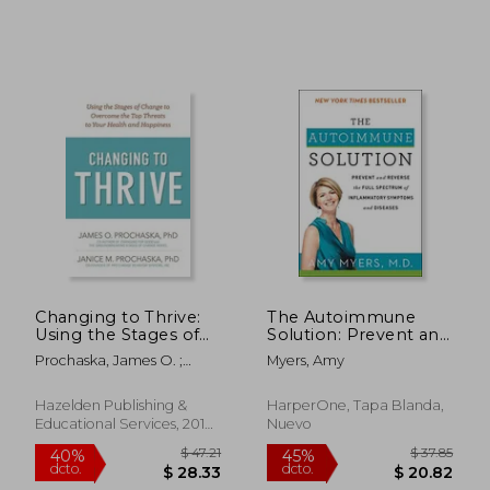
Changing to Thrive:
The Autoimmune
Using the Stages of
Solution: Prevent and
Change to Overcome
Reverse the Full
Prochaska, James O. ;
Myers, Amy
the top Threats to
Spectrum of
Prochaska, Janice M.
Your Health and
Inflammatory
Happiness (en Inglés)
Symptoms and
Hazelden Publishing &
HarperOne, Tapa Blanda,
Diseases (en Inglés)
Educational Services, 2016,
Nuevo
$ 66.39
$ 60.
40%
45%
1 Edición, Tapa Blanda,
dcto.
dcto.
$ 39.83
$ 33.
Nuevo