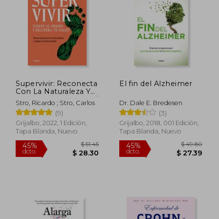
$ 48.16
$ 46.
45%
45%
dcto.
dcto.
$ 26.49
$ 25.
Supervivir: Reconecta
El fin del Alzheimer
Con La Naturaleza Y
Aleja La Enfermedad /
Stro, Ricardo ; Stro, Carlos
Dr. Dale E. Bredesen
Survival. Go Bac K to
(9)
(3)
the Origin and
Recover Your Health
Grijalbo, 2022, 1 Edición,
Grijalbo, 2018, 001 Edición,
Tapa Blanda, Nuevo
Tapa Blanda, Nuevo