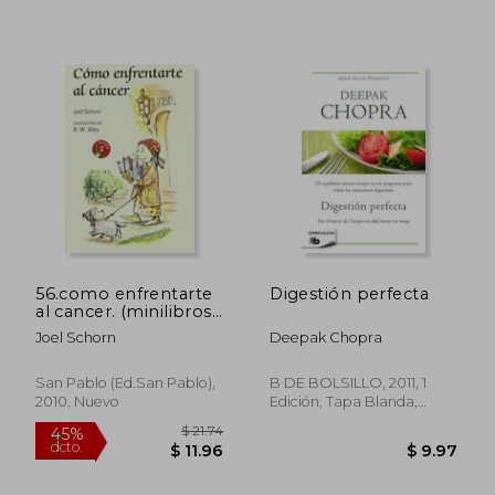
$ 47.21
$ 37.
40%
45%
dcto.
dcto.
$ 28.33
$ 20.
56.como enfrentarte
Digestión perfecta
al cancer. (minilibros
autoayuda)
Joel Schorn
Deepak Chopra
San Pablo (ed.san Pablo),
B DE BOLSILLO, 2011, 1
2010, Nuevo
Edición, Tapa Blanda,
Nuevo