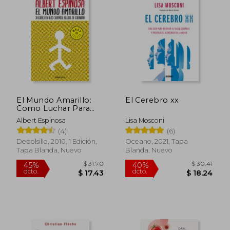
$ 55.81
$ 23.
45%
45%
dcto.
dcto.
$ 30.69
$ 13.
El Mundo Amarillo:
El Cerebro xx
Como Luchar Para
Sobrevivir Me Enseñó
Albert Espinosa
Lisa Mosconi
a Vivir / The Yellow
(4)
(6)
World: How Fighting
for My Life Taught Me
Debolsillo, 2010, 1 Edición,
Oceano, 2021, Tapa
How to Live
Tapa Blanda, Nuevo
Blanda, Nuevo