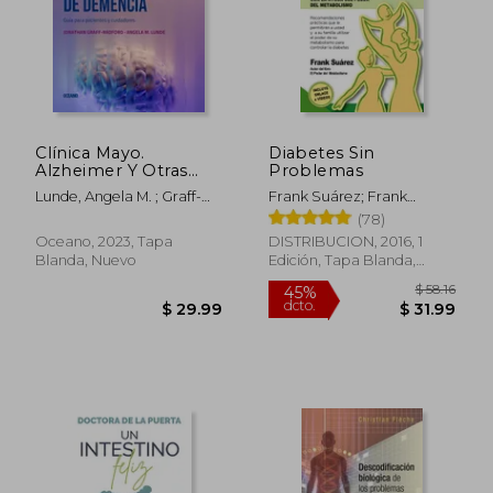
Clínica Mayo.
Diabetes Sin
Alzheimer Y Otras
Problemas
Formas de
Lunde, Angela M. ; Graff-
Frank Suárez; Frank
Demencia.: Guía Para
Radford, Jonathon
Suárez
(78)
Pacientes Y
Cuidadores
Oceano, 2023, Tapa
DISTRIBUCION, 2016, 1
Blanda, Nuevo
Edición, Tapa Blanda,
Nuevo
$ 50.26
$ 41.
45%
45%
dcto.
dcto.
$ 27.65
$ 22.