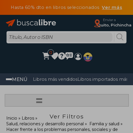
Hasta 60% dto en libros seleccionados
Ver más
Enviar a
Quito, Pichincha
0
MENÚ
Libros más vendidos
Libros importados más v
=
Ver Filtros
Inicio
Libros
Salud, relaciones y desarrollo personal
Familia y salud
Hacer frente a los problemas personales, sociales y de