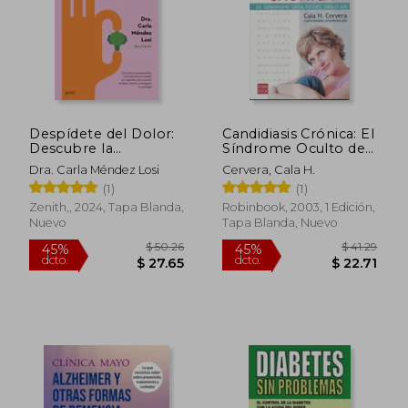
Despídete del Dolor:
Candidiasis Crónica: El
Descubre la
Síndrome Oculto del
Alimentación
Siglo XXI
Dra. Carla Méndez Losi
Cervera, Cala H.
Antiinflamatoria
(1)
(1)
Basada en Vegetales
Para Superar el Dolor
Zenith,, 2024, Tapa Blanda,
Robinbook, 2003, 1 Edición,
Crónico y Recuperar
Nuevo
Tapa Blanda, Nuevo
tu Vitalidad
$ 37.53
$ 41.
45%
45%
dcto.
dcto.
$ 20.64
$ 22.