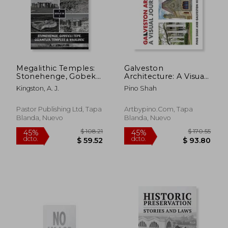
Megalithic Temples:
Galveston
$ 52.40
45%
Stonehenge, Gobekli
Architecture: A Visual
dcto.
$ 28.82
$ 25.
Tepe, Ggantija
Journey
Kingston, A. J.
Pino Shah
Temples & Baalbek
(en Inglés)
Pastor Publishing Ltd, Tapa
Artbypino.com, Tapa
Blanda, Nuevo
Blanda, Nuevo