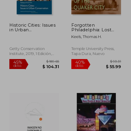
Historic Cities: Issues
Forgotten
in Urban
Philadelphia: Lost
Conservation
Architecture of the
Keels, Thomas H.
(Readings in
Quaker City (en
Conservation) (en
Inglés)
Inglés)
Getty Conservation
Temple University Press,
Institute, 2019, 1 Edición,
Tapa Dura, Nuevo
Tapa Blanda, Nuevo
$ 59.59
$ 308.
40%
45%
dcto.
dcto.
$ 35.75
$ 169.