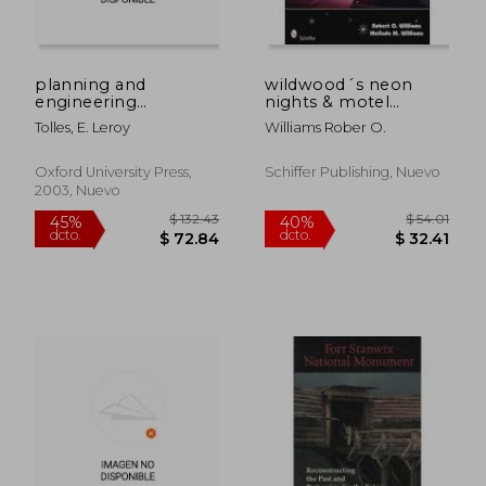
planning and
wildwood´s neon
engineering
nights & motel
guidelines for the
memories
Tolles, E. Leroy
Williams Rober O.
seismic retrofitting of
historic adobe
structures (en Inglés)
Oxford University Press,
Schiffer Publishing, Nuevo
2003, Nuevo
$ 189.65
$ 93
45%
40%