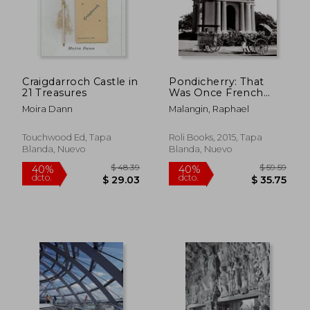
Craigdarroch Castle in
Pondicherry: That
21 Treasures
Was Once French
India (en Inglés)
Moira Dann
Malangin, Raphael
Touchwood Ed, Tapa
Roli Books, 2015, Tapa
Blanda, Nuevo
Blanda, Nuevo
$ 262.05
$ 170.
45%
45%
dcto.
dcto.
$ 144.13
$ 93.