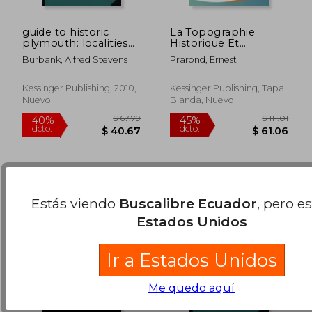
guide to historic
La Topographie
plymouth: localities
Historique Et
and objects of
Archeologique
Burbank, Alfred Stevens
Prarond, Ernest
interest (1916) (en
D'Abbeville V2 (1880)
$ 120.39
$ 63.
40%
45%
Inglés)
(en Francés)
dcto.
dcto.
$ 72.23
$ 34.
Kessinger Publishing, 2010,
Kessinger Publishing, Tapa
Nuevo
Blanda, Nuevo
Estás viendo
Buscalibre Ecuador
, pero e
Estados Unidos
Ir a Estados Unidos
Me quedo aquí