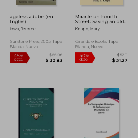
ageless adobe (en
Miracle on Fourth
$ 1,105.89
$ 259.
40%
40%
Inglés)
Street: Saving an old
dcto.
dcto.
$ 663.53
$ 155.
Merchant's House (en
Iowa, Jerome
Knapp, Mary L.
Inglés)
Sunstone Press, 2005, Tapa
Girandole Books, Tapa
Blanda, Nuevo
Blanda, Nuevo