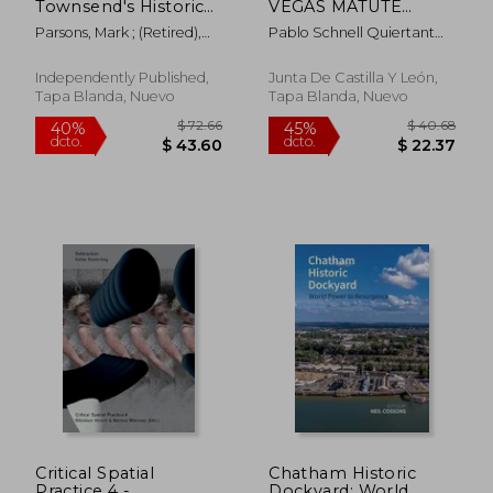
Townsend's Historic
VEGAS MATUTE
Waterfront District: A
(SEGOVIA): EL
Parsons, Mark ; (retired),
Pablo Schnell Quiertant
Walk Back in Time
CONJUNTO DEL
Capt Mark Parsons
José Miguel Muñoz
(en Inglés)
ZANCAO, SIGLOS
Jiménez
XVI-XVIII
Independently Published,
Junta De Castilla Y León,
Tapa Blanda, Nuevo
Tapa Blanda, Nuevo
$ 115.00
$ 93.
45%
45%
dcto.
dcto.
$ 63.25
$ 51.
Critical Spatial
Chatham Historic
Practice 4 -
Dockyard: World