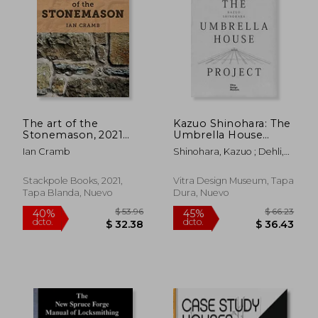
The art of the
Kazuo Shinohara: The
Stonemason, 2021
Umbrella House
Edition (en Inglés)
Project (en Inglés)
Ian Cramb
Shinohara, Kazuo ; Dehli,
Christian ; Grolimund,
Andrea
Stackpole Books, 2021,
Vitra Design Museum, Tapa
Tapa Blanda, Nuevo
Dura, Nuevo
$ 53.96
$ 66.
40%
45%
dcto.
dcto.