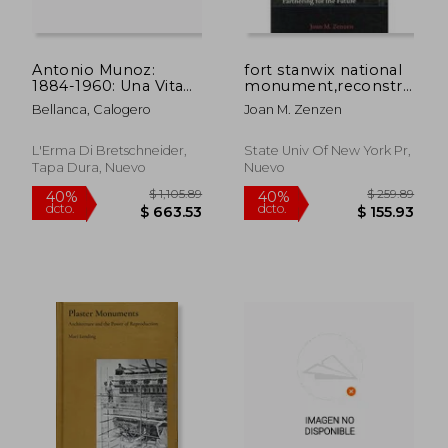
dcto.
dcto.
$ 104.31
$ 55.
Antonio Munoz:
fort stanwix national
1884-1960: Una Vita
monument,reconstructin
Per I Monumenti E
the past and
Bellanca, Calogero
Joan M. Zenzen
Per La Citta Di Roma
partnering for the
(en Italiano)
future
L'Erma Di Bretschneider,
State Univ Of New York Pr,
Tapa Dura, Nuevo
Nuevo