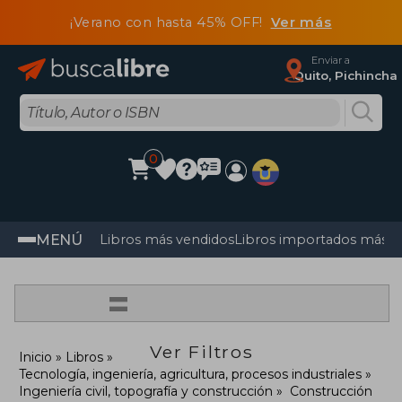
¡Verano con hasta 45% OFF!
Ver más
Enviar a
Quito, Pichincha
0
MENÚ
Libros más vendidos
Libros importados más v
=
Ver Filtros
Inicio
Libros
Tecnología, ingeniería, agricultura, procesos industriales
Ingeniería civil, topografía y construcción
Construcción