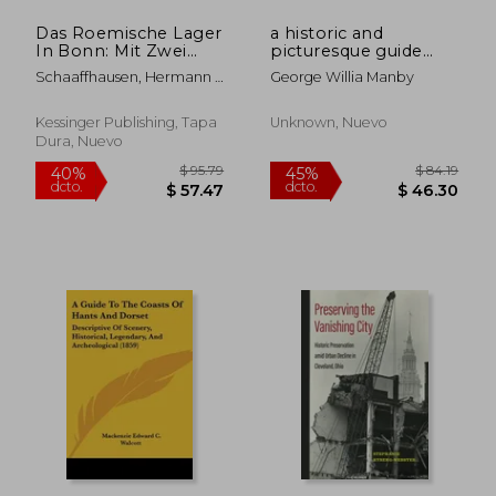
Das Roemische Lager
a historic and
In Bonn: Mit Zwei
picturesque guide
Plaenen (1888) (en
from cl
Schaaffhausen, Hermann ;
George Willia Manby
Alemán)
Veith, Carl Johann Von ;
Klein, Josef
Kessinger Publishing, Tapa
Unknown, Nuevo
Dura, Nuevo
$ 67.79
$ 111
40%
45%
dcto.
dcto.
$ 40.67
$ 61.