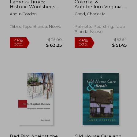
Famous Times:
Colonial &
Historic Woolsheds of
Antebellum Virginia:
Hawkes Bay
Images of
Angus Gordon
Good, Charles M.
Montgomery
County's Historical-
Cultural Landscape
Xlibris, Tapa Blanda, Nuevo
Palmetto Publishing, Tapa
(en Inglés)
Blanda, Nuevo
$ 68.92
$ 240.
45%
45%
dcto.
dcto.
$ 37.90
$ 132.
Red Bird Against the
Old House Care and