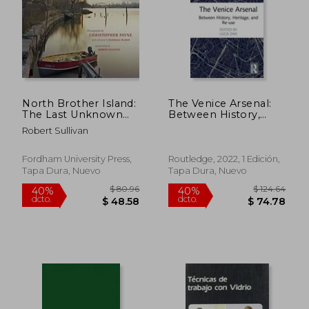
$ 48.39
$ 239
40%
45%
dcto.
dcto.
$ 29.03
$ 131.
North Brother Island:
The Venice Arsenal:
The Last Unknown
Between History,
Place in New York
Heritage, and Re-Use
Robert Sullivan
City (Empire State
(Routledge Research
Editions)
in the Creative and
Cultural Industries)
Fordham University Press,
Routledge, 2022, 1 Edición,
(en Inglés)
Tapa Dura, Nuevo
Tapa Dura, Nuevo