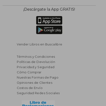
$ 72.66
$ 40.
40%
45%
¡Descárgate la App GRATIS!
dcto.
dcto.
$ 43.60
$ 22.
Vender Libros en Buscalibre
Términos y Condiciones
Políticas de Devolución
Privacidad y Seguridad
Cómo Comprar
Nuestras Formas de Pago
Opiniones de Clientes
Costos de Envío
Seguridad Redes Sociales