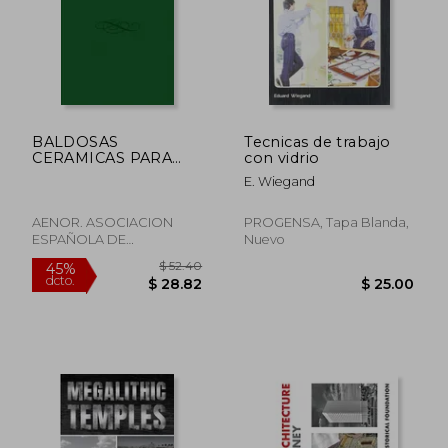
$ 80.96
$ 124.
40%
40%
dcto.
dcto.
$ 48.58
$ 74.
BALDOSAS
Tecnicas de trabajo
CERAMICAS PARA
con vidrio
REVESTIMIENTO DE
E. Wiegand
SUELOS Y PAREDES
(2ª ED. ) (En papel)
AENOR. ASOCIACION
PROGENSA, Tapa Blanda,
ESPAÑOLA DE
Nuevo
NORMALIZACION Y
CERTIFICACION, Tapa
Blanda,
Usado