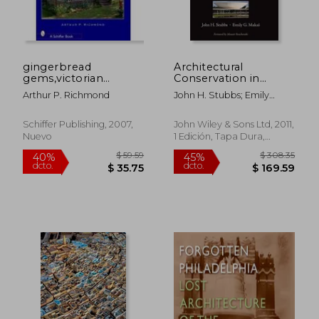
gingerbread
Architectural
gems,victorian
Conservation in
architecture of oak
Europe and the
Arthur P. Richmond
John H. Stubbs; Emily
bluffs
Americas (en Inglés)
Gunzburger Makas
Schiffer Publishing, 2007,
John Wiley & Sons Ltd, 2011,
Nuevo
1 Edición, Tapa Dura,
Nuevo
$ 60.56
$ 172
45%
45%
dcto.
dcto.
$ 33.31
$ 94.