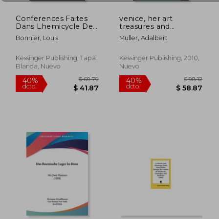
Conferences Faites
venice, her art
Dans Lhemicycle De
treasures and
Lecole Nationale Des
historical associations:
Bonnier, Louis
Muller, Adalbert
Beaux-Arts Les Les,
a guide to the city and
22 Et 29 Octobre
the neighboring
1902 Sur Les
islands (1882) (en
Kessinger Publishing, Tapa
Kessinger Publishing, 2010,
Re`glements De
Inglés)
Blanda, Nuevo
Nuevo
$ 56.06
$ 52
Voirie (1903) (en
45%
40%
dcto.
dcto.
Francés)
$ 30.83
$ 31.