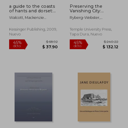
a guide to the coasts
Preserving the
of hants and dorset:
Vanishing City:
descriptive of
Historic Preservation
Walcott, Mackenzie
Ryberg-Webster,
scenery, historical,
Amid Urban Decline
Edward C.
Stephanie
legendary, and
in Cleveland, Ohio
archeological (1859)
(Urban Life,
Kessinger Publishing, 2009,
Temple University Press,
(en Inglés)
Landscape and
Nuevo
Tapa Dura, Nuevo
Policy) (en Inglés)
$ 69.79
$ 98
40%
40%
dcto.
dcto.
$ 41.87
$ 58.