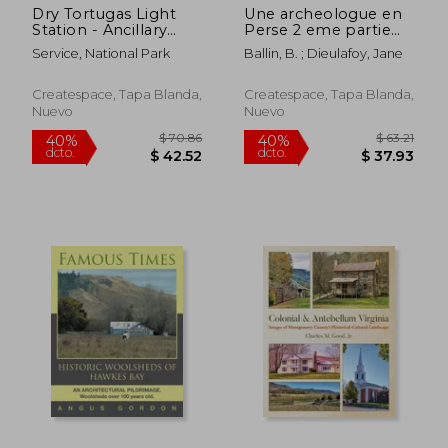
Dry Tortugas Light
Une archeologue en
Station - Ancillary
Perse 2 eme partie
Structures Historic
(en Francés)
Service, National Park
Ballin, B. ; Dieulafoy, Jane
Structure Report (en
Inglés)
Createspace, Tapa Blanda,
Createspace, Tapa Blanda,
Nuevo
Nuevo
$ 95.79
$ 84.
40%
45%
dcto.
dcto.
$ 57.47
$ 46.