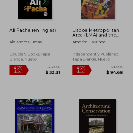
Ali Pacha (en Inglés)
Lisboa Metropolitan
Area (LMA) and the
Lioz Limestone
Alejandro Dumas
Amorim, Laurindo
Selection
Environmental
Influence: From
Double 9 Books, Tapa
Independently Published,
natural to artificial
Blanda, Nuevo
Tapa Blanda, Nuevo
limestone (en Inglés)
$ 200.18
$ 194.
45%
45%
dcto.
dcto.
$ 110.10
$ 106.