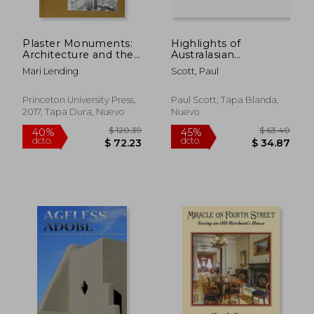
$ 132.43
$ 54.
45%
40%
dcto.
dcto.
$ 72.84
$ 32.
Plaster Monuments:
Highlights of
Architecture and the
Australasian
Power of
Cathedrals: Discover
Mari Lending
Scott, Paul
Reproduction (en
the architecture,
Inglés)
beauty and
inspiration of
Princeton University Press,
Paul Scott, Tapa Blanda,
Australasian
2017, Tapa Dura, Nuevo
Nuevo
Cathedrals (en Inglés)