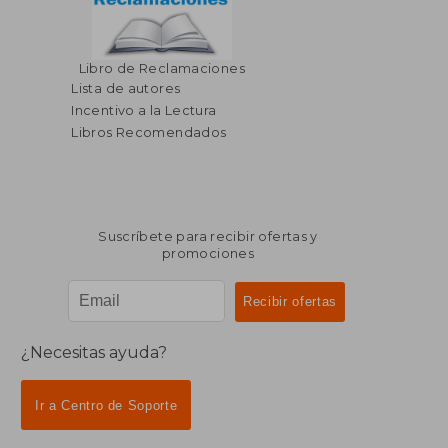
$ 55.20
$ 92.
Libro de Reclamaciones
45%
45%
dcto.
dcto.
$ 30.36
$ 51.
Lista de autores
Incentivo a la Lectura
Libros Recomendados
Suscríbete para recibir ofertas y
promociones
¿Necesitas ayuda?
Ir a Centro de Soporte