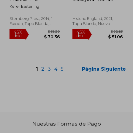
Subtraction (en
Power to Resurgence
Keller Easterling
Inglés)
(Historic England) (en
Inglés)
Sternberg Press, 2014, 1
Historic England, 2021,
Edición, Tapa Blanda,
Tapa Blanda, Nuevo
Nuevo
1
2
3
4
5
Página Siguiente
Nuestras Formas de Pago
$ 40.33
$ 124.
45%
45%