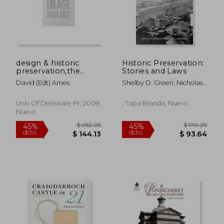
design & historic
Historic Preservation:
preservation,the
Stories and Laws
challenge of
David (edt) Ames
Shelby D. Green; Nicholas
compatibility
A. Robinson
$ 108.21
$ 170.
45%
45%
dcto.
dcto.
$ 59.52
$ 93.
Univ Of Delaware Pr, 2009,
, Tapa Blanda, Nuevo
Nuevo