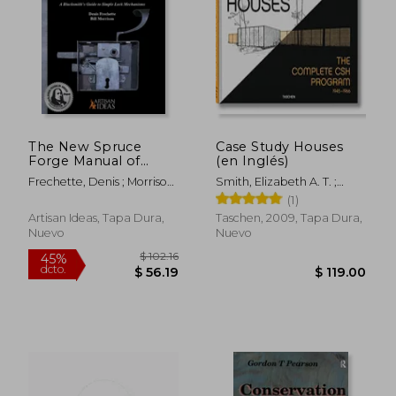
$ 32.38
$ 36.
The New Spruce
Case Study Houses
Forge Manual of
(en Inglés)
Locksmithing: A
Frechette, Denis ; Morrison,
Smith, Elizabeth A. T. ;
Blacksmith's Guide to
Bill
Gössel, Peter ; Shulman,
(1)
Simple Lock
Julius
Mechanisms (en
Artisan Ideas, Tapa Dura,
Taschen, 2009, Tapa Dura,
Inglés)
Nuevo
Nuevo