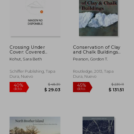
$ 102.16
45%
dcto.
$ 56.19
$ 119.
Crossing Under
Conservation of Clay
Cover: Covered
and Chalk Buildings
Bridges of Chester
(en Inglés)
Kohut, Sara Beth
Pearson, Gordon T.
County, Pennsylvania,
and Surrounding
Regions (en Inglés)
Schiffer Publishing, Tapa
Routledge, 2013, Tapa
Dura, Nuevo
Dura, Nuevo