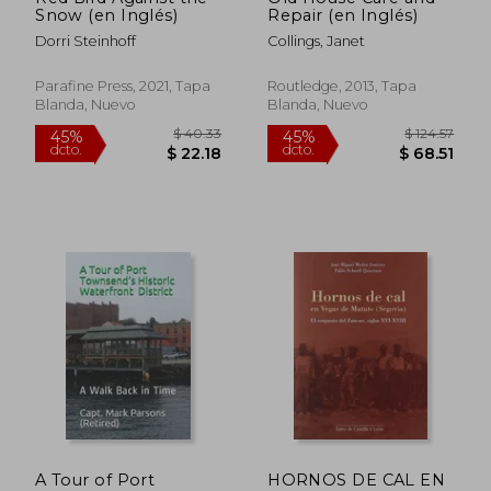
Snow (en Inglés)
Repair (en Inglés)
Dorri Steinhoff
Collings, Janet
Parafine Press, 2021, Tapa
Routledge, 2013, Tapa
Blanda, Nuevo
Blanda, Nuevo
$ 70.86
$ 63
40%
40%
dcto.
dcto.
$ 42.52
$ 37.
A Tour of Port
HORNOS DE CAL EN