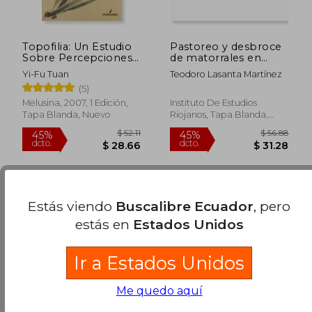
Topofilia: Un Estudio
Pastoreo y desbroce
$ 35.11
$ 56.
45%
45%
Sobre Percepciones,
de matorrales en
dcto.
dcto.
$ 19.31
$ 31.
Actitudes y Valores
Cameros Viejo
Yi-Fu Tuan
Teodoro Lasanta Martínez
Medioambientales
(Ciencias de la tierra)
(5)
Melusina, 2007, 1 Edición,
Instituto De Estudios
Tapa Blanda, Nuevo
Riojanos, Tapa Blanda,
Nuevo
Estás viendo
Buscalibre Ecuador
, pero
estás en
Estados Unidos
Ir a Estados Unidos
Me quedo aquí