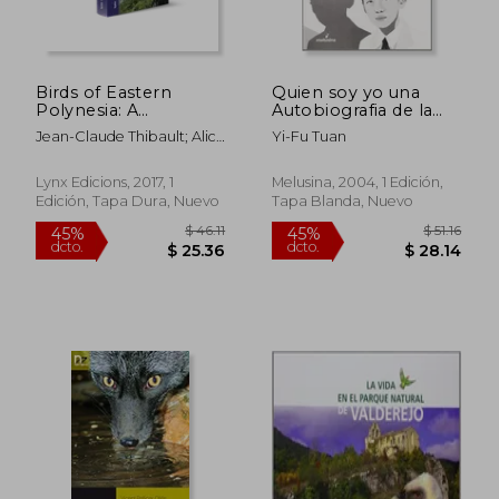
dcto.
dcto.
$ 18.31
$ 47.
Birds of Eastern
Quien soy yo una
Polynesia: A
Autobiografia de la
Biogeographic Atlas
Emocion, la Mente Y.
Jean-Claude Thibault; Alice
Yi-Fu Tuan
(en Inglés)
Cibois
Lynx Edicions, 2017, 1
Melusina, 2004, 1 Edición,
Edición, Tapa Dura, Nuevo
Tapa Blanda, Nuevo