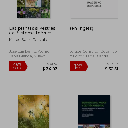
Las plantas silvestres
(en Inglés)
del Sistema Ibérico
Oriental y su entorno:
Mateo Sanz, Gonzalo
guía ilustrada para su
identificación
Jose Luis Benito Alonso,
Jolube Consultor Botánico
Tapa Blanda, Nuevo
Y Editor, Tapa Blanda,
Nuevo
$ 61.87
$ 95.
45%
45%
dcto.
dcto.
$ 34.03
$ 52.