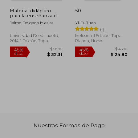
Material didáctico
50
para la enseñanza de
la geología a través
Jaime Delgado Iglesias
Yi-Fu Tuan
de itinerarios por
(1)
Universidad De Valladolid,
Melusina, 1 Edición, Tapa
2014, 1 Edición, Tapa
Blanda, Nuevo
Blanda, Nuevo
$ 86.88
$ 56.
45%
45%
dcto.
dcto.
$ 47.78
$ 31.
Nuestras Formas de Pago