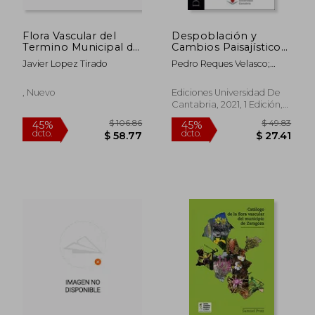
Flora Vascular del
Despoblación y
Termino Municipal de
Cambios Paisajísticos
Cordoba *
y Ambientales. Las
Javier Lopez Tirado
Pedro Reques Velasco;
Reservas de la
Leonor De La Puente
Biosfera de la España
Fernández; Olga De Cos
Atlántica: 12
, Nuevo
Ediciones Universidad De
Guerra; Juan Carlos García
(Divulgación
Cantabria, 2021, 1 Edición,
$ 83.15
$ 58.
45%
45%
Codron
Científica)
Tapa Dura, Nuevo
dcto.
dcto.
$ 45.73
$ 32.