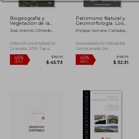
Biogeografía y
Patrimonio Natural y
Vegetación de la
Geomorfología. Los
Sierra de Baza: Una
Lugares de Interés
José Antonio Olmedo
Enrique Serrano Cañadas;
Montaña
Geomorfológico del
$ 52.11
$ 56.
45%
45%
Cobo
Maria Jose Gonzalez
Mediterránea
Parque Natural del
dcto.
dcto.
$ 28.66
$ 31.
Amuchastegui; Rosa Ruiz
Intensamente
Cañón del río Lobos
Editorial Universidad De
Universidad De Valladolid.
Pedrosa
Humanizada
Granada, 2019, Tapa
Secretariado De
Blanda, Nuevo
Publicaciones E I, 1 Edición,
Tapa Blanda, Nuevo