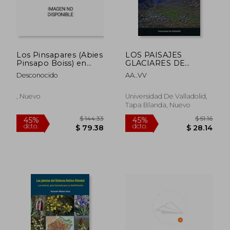
Los Pinsapares (Abies
LOS PAISAJES
Pinsapo Boiss) en
GLACIARES DE
Andaluca:
BURBIA Y OTROS
Desconocido
AA..VV
Conservacin y
LUGARES DE
Sostenibilidad en el
INTERÉS NATURAL
Siglo xxi
DE VEGA DE
, Nuevo
Universidad De Valladolid,
ESPINAREDA
Tapa Blanda, Nuevo
$ 144.33
$ 51
45%
45%
dcto.
dcto.
$ 79.38
$ 28.