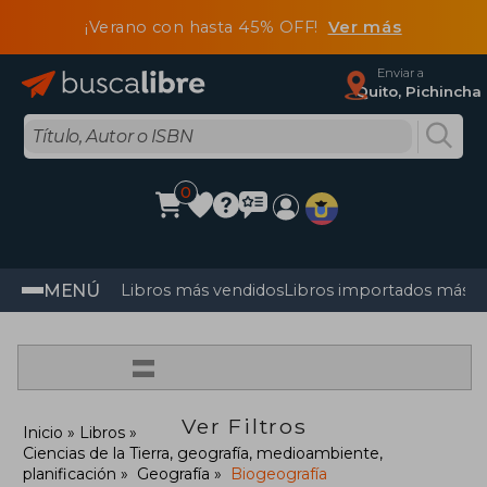
¡Verano con hasta 45% OFF!
Ver más
Enviar a
Quito, Pichincha
0
MENÚ
Libros más vendidos
Libros importados más v
=
Ver Filtros
Inicio
Libros
Ciencias de la Tierra, geografía, medioambiente,
planificación
Geografía
Biogeografía