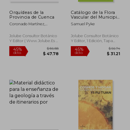
Orquídeas de la
Catálogo de la Flora
Provincia de Cuenca
Vascular del Municipio
de Zaragoza:
Coronado Martínez,
Samuel Pyke
Catálogo Florístico de
Agustín ; Soto Pérez,
las Plantas Vasculares
Eduardo
de Zaragoza, 2ª ed.
Jolube Consultor Botánico
Jolube Consultor Botánico
Y Editor ( Www.Jolube.Es ),
Y Editor, 1 Edición, Tapa
Tapa Blanda, Nuevo
Blanda, Nuevo
$ 106.86
$ 49.
45%
45%
dcto.
dcto.
$ 58.77
$ 27.