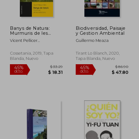
Banys de Natura:
Biodiversidad, Paisaje
Murmuris de les
y Gestion Ambiental
Estacions (en Catalán)
Vicent Pellicer
Guillermo Meaza
Oll&Eacute;S
Cossetania, 2019, Tapa
Tirant Lo Blanch, 2020,
Blanda, Nuevo
Tapa Blanda, Nuevo
$ 33.29
$ 86.
45%
45%