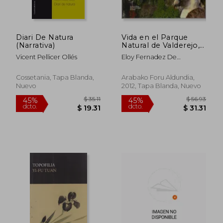
$ 46.11
$ 51
45%
45%
dcto.
dcto.
$ 25.36
$ 28.
Diari De Natura
Vida en el Parque
(Narrativa)
Natural de Valderejo,
la (Araba)
Vicent Pellicer Ollés
Eloy Fernadez De
Montoya; Pedro M&Ordf;
Uribe-Etxebarria; Iñaki
Cossetania, Tapa Blanda,
Arabako Foru Aldundia,
Zorrakin
Nuevo
2012, Tapa Blanda, Nuevo