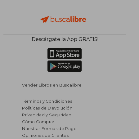
$ 74.06
$ 66.
¡Descárgate la App GRATIS!
45%
45%
dcto.
dcto.
$ 40.73
$ 36.
Vender Libros en Buscalibre
Términos y Condiciones
Políticas de Devolución
Privacidad y Seguridad
Cómo Comprar
Nuestras Formas de Pago
Opiniones de Clientes