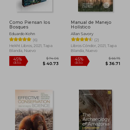
$ 38.08
$ 328.
45%
45%
dcto.
dcto.
$ 20.95
$ 180.
Como Piensan los
Manual de Manejo
Bosques
Holístico
Eduardo Kohn
Allan Savory
(6)
(2)
Hekht Libros, 2021, Tapa
Libros Cóndor, 2021, Tapa
Blanda, Nuevo
Blanda, Nuevo