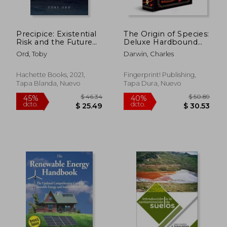
Precipice: Existential
The Origin of Species:
$ 45.85
$ 24.
45%
45%
Risk and the Future
Deluxe Hardbound
dcto.
dcto.
$ 25.22
$ 13.
of Humanity (en
Edition (en Inglés)
Ord, Toby
Darwin, Charles
Inglés)
Hachette Books, 2021,
Fingerprint! Publishing,
Tapa Blanda, Nuevo
Tapa Dura, Nuevo