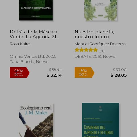
Detrás de la Máscara
Nuestro planeta,
Verde: La Agenda 21
nuestro futuro
Desenmascarada
Rosa Koire
Manuel Rodríguez Becerra
(4)
Omnia Veritas Ltd, 2022,
DEBATE, 2019, Nuevo
Tapa Blanda, Nuevo
$ 43.19
$ 93.
45%
45%
dcto.
dcto.
$ 23.75
$ 51.