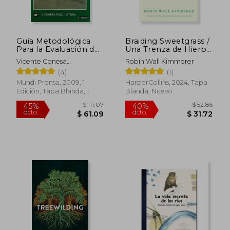
dcto.
dcto.
$ 18.99
$ 26.
Guía Metodológica
Braiding Sweetgrass /
Para la Evaluación del
Una Trenza de Hierba
Impacto Ambiental
Sagrada (Spanish
Vicente Conesa
Robin Wall Kimmerer
Edition)
Fernandez-Vitoria
(4)
(1)
Mundi Prensa, 2009, 1
HarperCollins, 2024, Tapa
Edición, Tapa Blanda,
Blanda, Nuevo
Nuevo