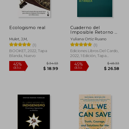
Ecologismo real
Cuaderno del
Imposible Retorno a
Pangea
Mulet, J,M,
Yuliana Ortiz Ruano
(1)
(1)
BOOKET, 2022, Tapa
Ediciones Libros Del Cardo,
Blanda, Nuevo
2022, 1 Edición, Tapa
Blanda, Nuevo
$ 58.44
$ 33.
45%
15%
dcto.
dcto.
$ 32.14
$ 28.