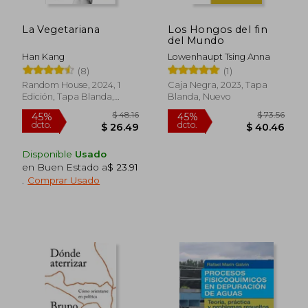
La Vegetariana
Los Hongos del fin
del Mundo
Han Kang
Lowenhaupt Tsing Anna
(8)
(1)
Random House, 2024, 1
Caja Negra, 2023, Tapa
Edición, Tapa Blanda,
Blanda, Nuevo
Nuevo
$ 76.77
$ 48.
45%
45%
dcto.
dcto.
$ 42.22
$ 26.
Disponible
Usado
en Buen Estado a
$ 23.91
.
Comprar Usado