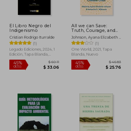
El Libro Negro del
All we can Save:
Indigenismo
Truth, Courage, and
Solutions for the
Cristian Rodrigo Iturralde
Johnson, Ayana Elizabeth ;
Climate Crisis (en
K. Wilkinson, Katharine
(1)
(1)
Inglés)
Legado Ediciones, 2024, 1
One World, 2021, Tapa
Edición, Tapa Blanda,
Blanda, Nuevo
Nuevo
$ 34.53
$ 48.
45%
45%