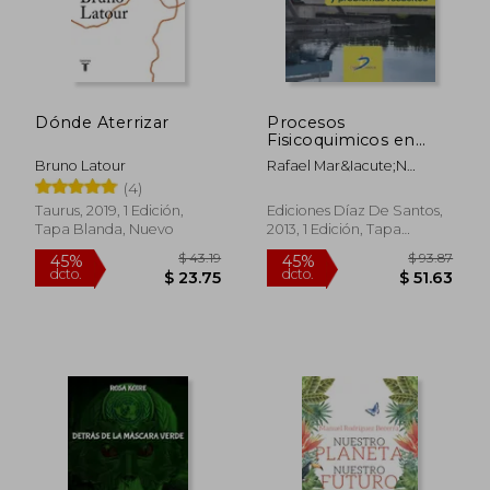
Dónde Aterrizar
Procesos
Fisicoquimicos en
Depuracion de Aguas
Bruno Latour
Rafael Mar&Iacute;N
Galv&Iacute;N
(4)
Taurus, 2019, 1 Edición,
Ediciones Díaz De Santos,
Tapa Blanda, Nuevo
2013, 1 Edición, Tapa
Blanda, Nuevo
$ 48.16
$ 73.
45%
45%
dcto.
dcto.
$ 26.49
$ 40.