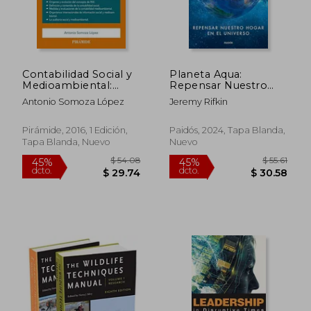
Contabilidad Social y
Planeta Aqua:
Medioambiental:
Repensar Nuestro
Teoría y Práctica
Hogar en el Universo
Antonio Somoza López
Jeremy Rifkin
(Economía y
Empresa)
Pirámide, 2016, 1 Edición,
Paidós, 2024, Tapa Blanda,
Tapa Blanda, Nuevo
Nuevo
$ 54.08
$ 55
45%
45%
dcto.
dcto.
$ 29.74
$ 30.