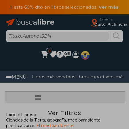
Hasta 60% dto en libros seleccionados
Ver más
Enviar a
Quito, Pichincha
0
MENÚ
Libros más vendidos
Libros importados más v
=
Ver Filtros
Inicio
Libros
Ciencias de la Tierra, geografía, medioambiente,
planificación
El medioambiente