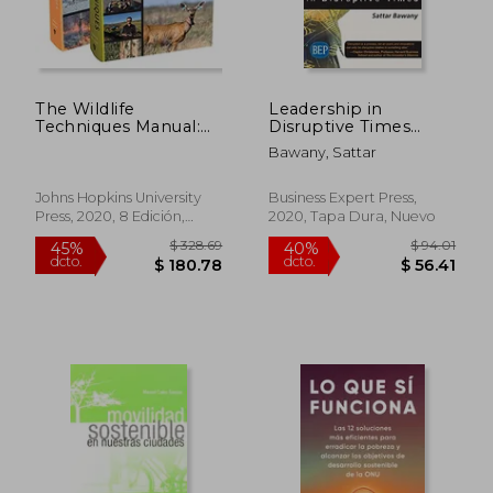
The Wildlife
Leadership in
Techniques Manual:
Disruptive Times
Volume 1: Research.
(Issn) (en Inglés)
Bawany, Sattar
Volume 2:
Management.
(Volumes 1 and 2) (en
Johns Hopkins University
Business Expert Press,
Inglés)
Press, 2020, 8 Edición,
2020, Tapa Dura, Nuevo
Tapa Dura, Nuevo
$ 328.69
$ 94.
45%
40%
dcto.
dcto.
$ 180.78
$ 56.