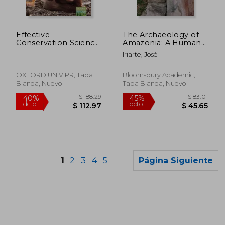
$ 85.89
$ 119
40%
45%
dcto.
dcto.
$ 51.53
$ 65.
Effective
The Archaeology of
Conservation Science:
Amazonia: A Human
Data Not Dogma (en
History (en Inglés)
Iriarte, José
Inglés)
OXFORD UNIV PR, Tapa
Bloomsbury Academic,
Blanda, Nuevo
Tapa Blanda, Nuevo
1
2
3
4
5
Página Siguiente