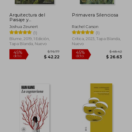
Arquitectura del
Primavera Silenciosa
Paisaje y
Sostenibilidad
Joshua Zeunert
Rachel Carson
Medioambiental:
(1)
(1)
Optimizar el Paisaje
con el Diseño
Blume, 2019, 1 Edición,
Crítica, 2023, Tapa Blanda,
Tapa Blanda, Nuevo
Nuevo
$ 72.66
$ 73
40%
45%
dcto.
dcto.
$ 43.60
$ 40.