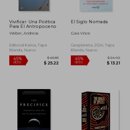
$ 43.94
$ 41.
45%
45%
dcto.
dcto.
$ 24.17
$ 23.
Vivificar: Una Poética
El Siglo Nomada
Para El Antropoceno
Weber, Andreas
Gaia Vince
Editorial Kairos, Tapa
Geoplaneta, 2024, Tapa
Blanda, Nuevo
Blanda, Nuevo