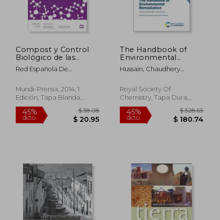
Compost y Control
The Handbook of
Biológico de las
Environmental
Enfermedades de las
Remediation: Classic
Red Española De
Hussain, Chaudhery
Plantas Iii. 6
and Modern
Compostaje
Mustansar
Techniques (en
Inglés)
Mundi-Prensa, 2014, 1
Royal Society Of
Edición, Tapa Blanda,
Chemistry, Tapa Dura,
Nuevo
Nuevo
$ 42.50
$ 410.
45%
40%
dcto.
dcto.
$ 23.37
$ 246.