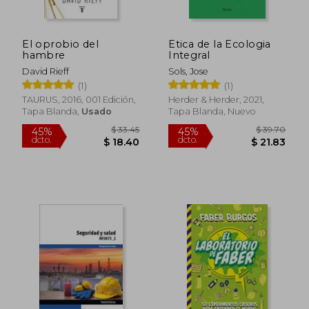
El oprobio del
Etica de la Ecologia
$ 111.07
$ 52.
hambre
Integral
45%
40%
dcto.
dcto.
$ 61.09
$ 31.
David Rieff
Sols, Jose
(1)
(1)
TAURUS, 2016, 001 Edición,
Herder & Herder, 2021,
Tapa Blanda,
Usado
Tapa Blanda, Nuevo