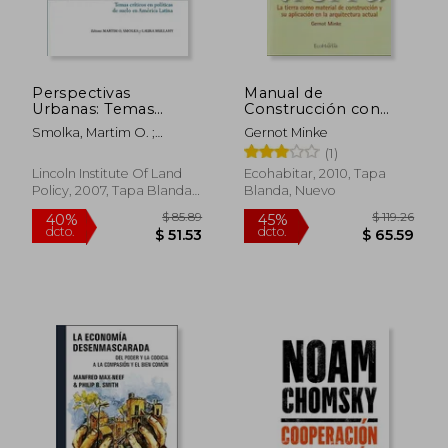
Perspectivas
Manual de
Urbanas: Temas
Construcción con
Críticos En Políticas
Tierra
Smolka, Martim O. ;
Gernot Minke
de Suelo En América
Mullahy, Laura
(1)
Latina
Lincoln Institute Of Land
Ecohabitar, 2010, Tapa
Policy, 2007, Tapa Blanda,
Blanda, Nuevo
Nuevo
Rápido
$ 40.09
45%
dcto.
$ 22.05
$ 32.