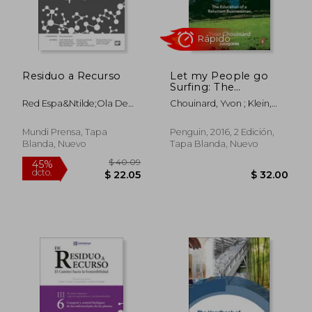
Residuo a Recurso
Let my People go
Surfing: The
Education of a
Red Espa&Ntilde;Ola De
Chouinard, Yvon ; Klein,
Reluctant
Compostaje
Naomi
Businessman--
Including 10 More
Mundi Prensa, Tapa
Penguin, 2016, 2 Edición,
Years of Business
Blanda, Nuevo
Tapa Blanda, Nuevo
Unusual (en Inglés)
$ 36.29
$ 51
45%
45%
dcto.
dcto.
$ 19.96
$ 28.