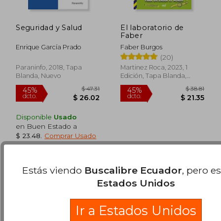
Seguridad y Salud
El laboratorio de
Faber
Enrique García Prado
Faber Burgos
(20)
$ 56.99
$ 56
45%
45%
dcto.
dcto.
$ 31.35
$ 30.
Paraninfo, 2018, Tapa
Martinez Roca, 2023, 1
Blanda, Nuevo
Edición, Tapa Blanda,
Nuevo
Disponible
Usado
en Buen Estado a
$ 23.48
.
Comprar Usado
Estás viendo
Buscalibre Ecuador
, pero e
Estados Unidos
Ir a Estados Unidos