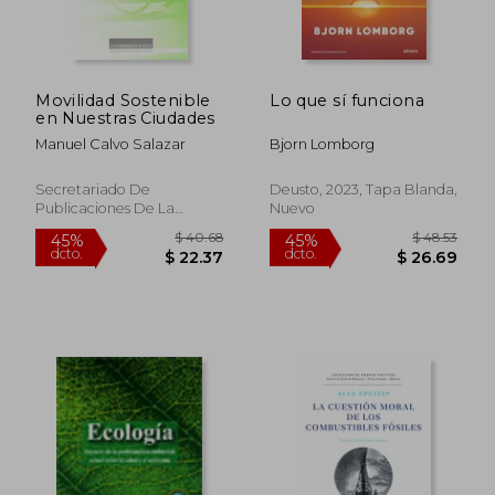
Movilidad Sostenible
Lo que sí funciona
en Nuestras Ciudades
Manuel Calvo Salazar
Bjorn Lomborg
Secretariado De
Deusto, 2023, Tapa Blanda,
Publicaciones De La
Nuevo
Universidad De Sevilla,
2013, 1 Edición, Tapa
Blanda, Nuevo
$ 40.68
$ 48.
45%
45%