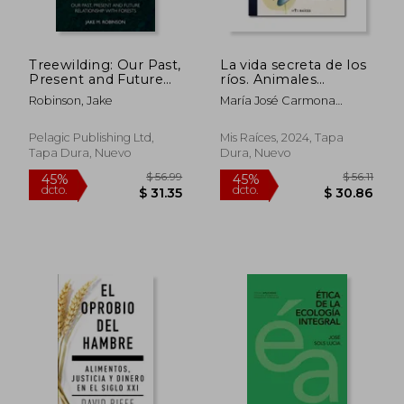
$ 60.11
$ 46.
45%
45%
dcto.
dcto.
$ 33.06
$ 25.
Treewilding: Our Past,
La vida secreta de los
Present and Future
ríos. Animales
Relationship with
chilenos de agua
Robinson, Jake
María José Carmona
Forests (en Inglés)
dulce
Fontaine
Pelagic Publishing Ltd,
Mis Raíces, 2024, Tapa
Tapa Dura, Nuevo
Dura, Nuevo