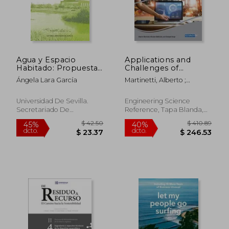
Agua y Espacio
Applications and
Habitado: Propuestas
Challenges of
para la Construcción
Maintenance and
Ángela Lara García
Martinetti, Alberto ;
de Ciudades Sensibles
Safety Engineering in
Demichela, Micaela ;
al Agua
Industry 4.0 (en
Singh, Sarbjeet
Inglés)
Universidad De Sevilla.
Engineering Science
$ 47.31
$ 38
45%
45%
Secretariado De
Reference, Tapa Blanda,
dcto.
dcto.
$ 26.02
$ 21.
Publicaciones, 2018, 1
Nuevo
Edición, Tapa Blanda,
Nuevo