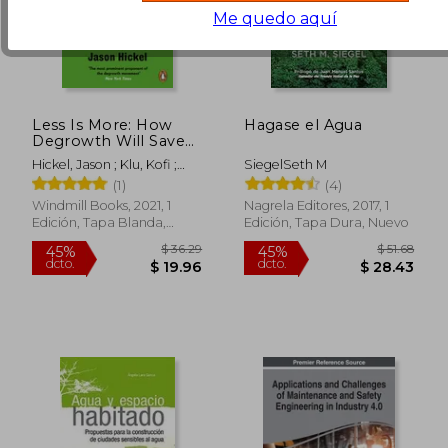
Me quedo aquí
Less Is More: How
Hagase el Agua
Degrowth Will Save
the World (en Inglés)
$ 33.45
$ 39.
45%
45%
Hickel, Jason ; Klu, Kofi ;
SiegelSeth M
dcto.
dcto.
$ 18.40
$ 21.
Read, Rupert
(1)
(4)
Windmill Books, 2021, 1
Nagrela Editores, 2017, 1
Edición, Tapa Blanda,
Edición, Tapa Dura, Nuevo
Nuevo