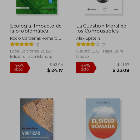
dcto.
dcto.
$ 22.37
$ 26.
Ecología. Impacto de
La Cuestion Moral de
la problemática
los Combustibles
ambiental actual
Fosiles
Rocío Cárdenas Romero,
Alex Epstein
sobre la salud y el
Manuel Erazo
(1)
(2)
ambiente
Ecoe Ediciones, 2013, 1
Deusto, 2021, Tapa Dura,
Edición, Tapa Blanda,
Nuevo
Nuevo