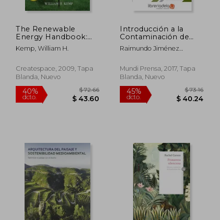
The Renewable
Introducción a la
Energy Handbook:
Contaminación de
The Updated
Suelos
Kemp, William H.
Raimundo Jiménez
Comprehensive
$ 46.34
$ 50.
45%
40%
Ballesta
Guide To Renewable
dcto.
dcto.
$ 25.49
$ 30.
Energy And
Createspace, 2009, Tapa
Mundi Prensa, 2017, Tapa
Independent Living
Blanda, Nuevo
Blanda, Nuevo
(en Inglés)