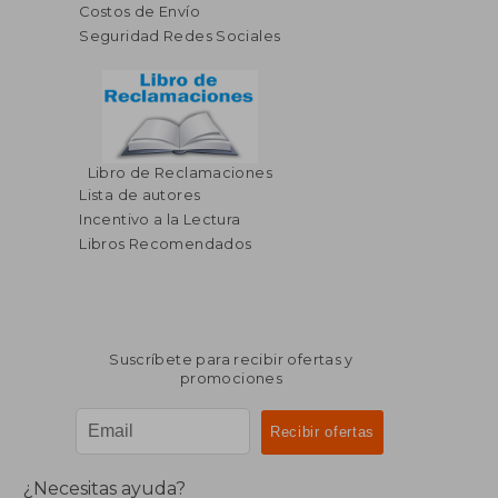
Costos de Envío
Seguridad Redes Sociales
Libro de Reclamaciones
$ 188.29
$ 83.
40%
45%
Lista de autores
dcto.
dcto.
$ 112.97
$ 45.
Incentivo a la Lectura
Libros Recomendados
Suscríbete para recibir ofertas y
promociones
¿Necesitas ayuda?