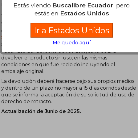
rápidamente.
Estás viendo
Buscalibre Ecuador
, pero
estás en
Estados Unidos
• Productos usados o refurbished.
Si deseas ejercer este derecho, puedes hacerlo
Ir a Estados Unidos
contactando a Servicio al Cliente en nuestro
Centro de
Soporte
. El equipo de Servicio al Cliente evaluará su
Me quedo aquí
solicitud y en caso de cumplirse las condiciones para
hacer uso del derecho de retracto, se le pedirá
devolver el producto sin uso, en las mismas
condiciones en que fue recibido incluyendo el
embalaje original.
La devolución deberá hacerse bajo sus propios medios
y dentro de un plazo no mayor a 15 días corridos desde
que se informa la aceptación de su solicitud de uso de
derecho de retracto.
Actualización de Junio de 2025.