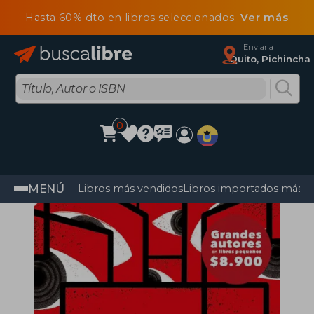
Hasta 60% dto en libros seleccionados
Ver más
Enviar a
Quito, Pichincha
0
MENÚ
Libros más vendidos
Libros importados más v