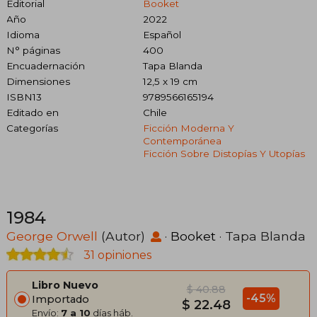
Editorial
Booket
Año
2022
Idioma
Español
N° páginas
400
Encuadernación
Tapa Blanda
Dimensiones
12,5 x 19 cm
ISBN13
9789566165194
Editado en
Chile
Categorías
Ficción Moderna Y
Contemporánea
Ficción Sobre Distopías Y Utopías
1984
George Orwell
(Autor)
·
Booket
· Tapa Blanda
31 opiniones
Libro Nuevo
$ 40.88
-45%
Importado
$ 22.48
Envío:
7 a 10
días háb.