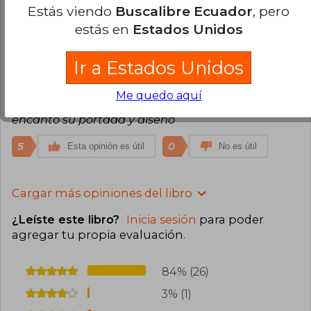
Estás viendo
Buscalibre Ecuador
, pero
5
0
Esta opinión es útil
No es útil
estás en
Estados Unidos
María Alvarado
Martes 20 de
Ir a Estados Unidos
Septiembre, 2022
Compra Verificada
Me quedo aquí
El libro llegó en perfectas condiciones, y me
encantó su portada y diseño
5
0
Esta opinión es útil
No es útil
Cargar más opiniones del libro
¿Leíste este libro?
Inicia sesión
para poder
agregar tu propia evaluación
.
84% (26)
3% (1)