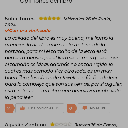
Opiniones del libro
autobiográficas vividas por el autor en tres
etapas de su vida: su posición en contra del
imperialismo británico que lo llevó al
compromiso como representante de las
Sofia Torres
Miércoles 26 de Junio,
fuerzas del orden colonial en Birmania durante
2024
su juventud; a favor del socialismo democrático,
Compra Verificada
después de haber observado y sufrido las
La calidad del libro es muy buena, me llamó la
condiciones de vida de las clases sociales de
los trabajadores de Londres y París; y en contra
atención lo nítidos que son los colores de la
de los totalitarismos nazi y estalinista tras su
portada, para mí el tamaño de la letra está
participación en la guerra civil española, en el
perfecto, pensé que el libro sería mas grueso pero
bando republicano.
el tamaño es ideal, además no es tan rígido, lo
Además de cronista, crítico de literatura y
cual es más cómodo. Por otro lado, es un muy
novelista, es uno de los ensayistas en lengua
buen libro, las obras de Orwell son fáciles de leer
inglesa más destacados de las décadas de 1930
para lo complejo que son sus temas, por si alguien
y de 1940. También es conocido por sus críticas
al totalitarismo en su novela corta alegórica
está indeciso es un libro que definitivamente vale
Rebelión en la granja (1945) y su novela distópica
la pena leer
1984 (1949), escrita en sus últimos años de vida y
publicada poco antes de su fallecimiento, y en la
7
0
Esta opinión es útil
No es útil
que crea el concepto de «Gran Hermano», que
desde entonces pasó al lenguaje común de la
crítica de las técnicas modernas de vigilancia.
Agustin Zenteno
Jueves 16 de Enero,