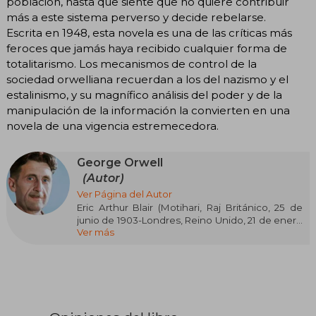
población, hasta que siente que no quiere contribuir
más a este sistema perverso y decide rebelarse.
Escrita en 1948, esta novela es una de las críticas más
feroces que jamás haya recibido cualquier forma de
totalitarismo. Los mecanismos de control de la
sociedad orwelliana recuerdan a los del nazismo y el
estalinismo, y su magnífico análisis del poder y de la
manipulación de la información la convierten en una
novela de una vigencia estremecedora.
George Orwell
(Autor)
Ver Página del Autor
Eric Arthur Blair (Motihari, Raj Británico, 25 de
junio de 1903-Londres, Reino Unido, 21 de enero
Ver más
de 1950), conocido por su seudónimo de
George Orwell, fue un novelista, periodista,
ensayista y crítico británico nacido en la India,
autor entre otras obras de las novelas distópicas
Rebelión en la granja (1945) y 1984 (1949).
Su obra lleva la marca de las experiencias