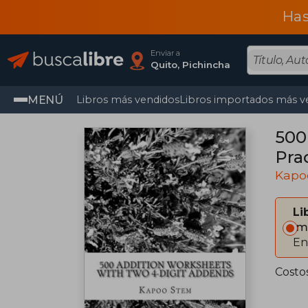
Has
Enviar a
Quito, Pichincha
MENÚ
Libros más vendidos
Libros importados más v
500
Pra
Kapo
Li
Im
En
Costo