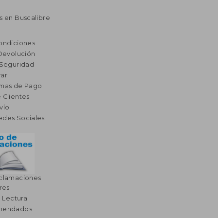
s en Buscalibre
ondiciones
 Devolución
 Seguridad
ar
rmas de Pago
 Clientes
vío
edes Sociales
eclamaciones
res
a Lectura
omendados