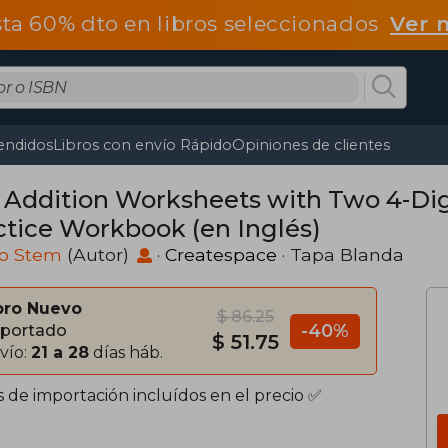
ta 60% dto en libros seleccionados
Ver 
endidos
Libros con envío Rápido
Opiniones de clientes
 Addition Worksheets with Two 4-Di
ctice Workbook (en Inglés)
o Stem
(Autor)
·
Createspace
· Tapa Blanda
bro Nuevo
$ 86.25
-40%
portado
$ 51.75
vío:
21 a 28
días háb.
s de importación incluídos en el precio ✅