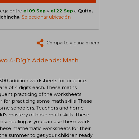
lega entre
el 09 Sep
y
el 22 Sep
a
Quito,
ichincha
.
Seleccionar ubicación
Comparte y gana dinero
Two 4-Digit Addends: Math
500 addition worksheets for practice.
re of 4 digits each. These maths
quent practicing of the worksheets
 for practicing some math skills. These
 home schoolers. Teachers and home
's mastery of basic math skills. These
meschooling as you can use these work
e these mathematic worksheets for their
 the summer to get your children ready