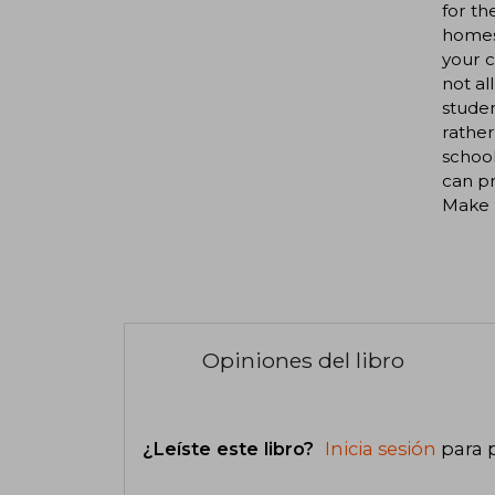
for th
homesc
your c
not al
studen
rather
school
can pr
Make 
Opiniones del libro
¿Leíste este libro?
Inicia sesión
para 