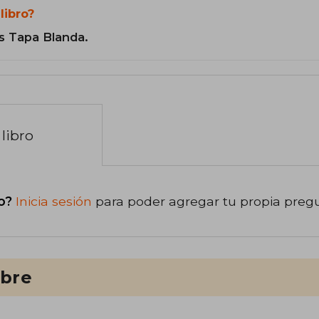
libro?
s Tapa Blanda.
libro
o?
Inicia sesión
para poder agregar tu propia preg
ibre