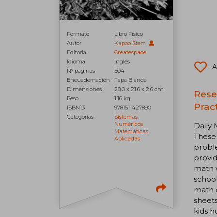
Formato
Libro Físico
Autor
Kapoo Stem
Editorial
Createspace
Idioma
Inglés
A
N° páginas
504
Encuadernación
Tapa Blanda
Dimensiones
28.0 x 21.6 x 2.6 cm
Rese
Peso
1.16 kg.
Prac
ISBN13
9781511427890
Categorías
Sistemas
Numéricos
Daily 
Matemáticas
These 
Aplicadas
proble
provid
math w
school
math 
sheets
kids 