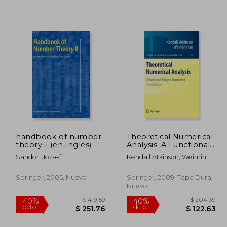
190.86
$ 190.86
40%
40%
dcto.
dcto.
14.52
$ 114.52
handbook of number
Theoretical Numerical
theory ii (en Inglés)
Analysis: A Functional
Analysis Framework
Sandor, Jozsef
Kendall Atkinson; Weimin
(Texts in Applied
Han
Mathematics) (en
Inglés)
Springer, 2005, Nuevo
Springer, 2009, Tapa Dura,
Nuevo