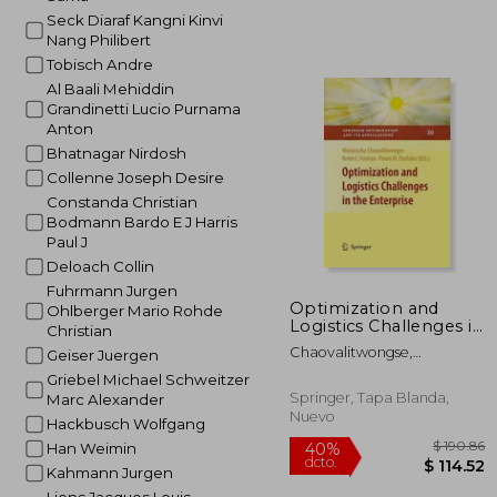
Seck Diaraf Kangni Kinvi
Nang Philibert
Tobisch Andre
Al Baali Mehiddin
Grandinetti Lucio Purnama
Anton
Bhatnagar Nirdosh
Collenne Joseph Desire
Constanda Christian
Bodmann Bardo E J Harris
Paul J
Deloach Collin
Fuhrmann Jurgen
Optimization and
Ohlberger Mario Rohde
Logistics Challenges in
Christian
the Enterprise (en
Chaovalitwongse,
Geiser Juergen
Inglés)
Wanpracha ; Furman, Kevin
Griebel Michael Schweitzer
C. ; Pardalos, Panos M.
Springer, Tapa Blanda,
Marc Alexander
Nuevo
Hackbusch Wolfgang
Han Weimin
Kahmann Jurgen