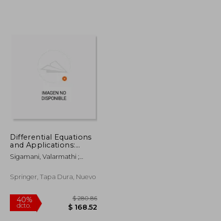
Differential Equations
and Applications:
Icabs 2019,
Sigamani, Valarmathi ;
Tiruchirappalli, India,
Miller, John J. H. ; Nagarajan,
November 19-21 (en
Shivaranjani
Inglés)
Springer, Tapa Dura, Nuevo