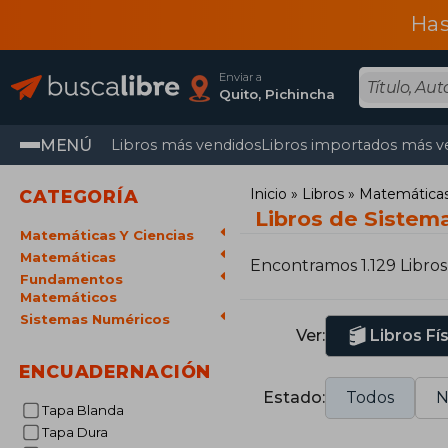
Has
Enviar a
Quito, Pichincha
MENÚ
Libros más vendidos
Libros importados más v
Inicio
Libros
Matemáticas 
CATEGORÍA
Libros de Sistem
Matemáticas Y Ciencias
Matemáticas
Encontramos 1.129 Libros
Fundamentos
Matemáticos
Sistemas Numéricos
Ver:
Libros Fí
ENCUADERNACIÓN
Estado:
Todos
N
Tapa Blanda
Tapa Dura