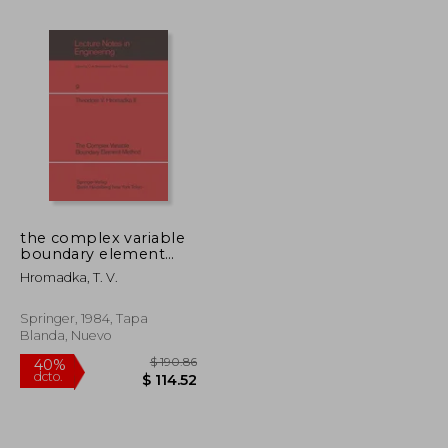
the complex variable
boundary element
$ 128.37
$ 40.86
40%
method (en Inglés)
dcto.
Hromadka, T. V.
$ 70.60
$ 24.52
Springer, 1984, Tapa
Blanda, Nuevo