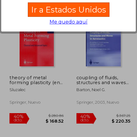
Ir a Estados Unidos
Me quedo aquí
 86.25
$ 665.97
45%
45%
dcto.
dcto.
51.75
$ 366.29
theory of metal
coupling of fluids,
forming plasticity (en
structures and waves
Inglés)
in aeronautics:
Sluzalec
Barton, Noel G.
proceedings of a
french-australian
workshop in
Springer, Nuevo
Springer, 2003, Nuevo
melbourne, australia
3-6 december 2001
(en Inglés)