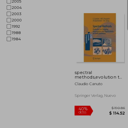
2005
2004
2003
2000
1992
1988
1984
$
40%
dcto.
$ 
spectral
methods,evolution to
complex geometries
Claudio Canuto
and applications to
fluid dynamics
Springer Verlag, Nuevo