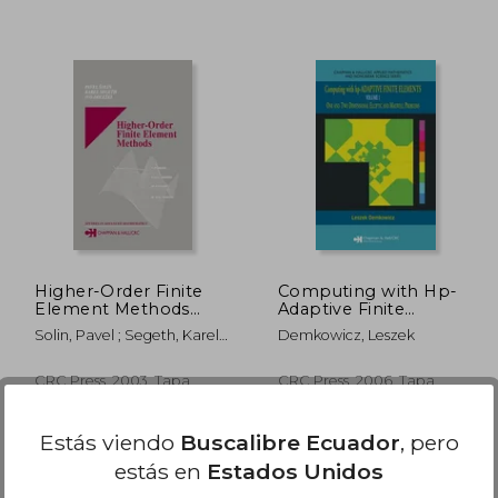
 123.36
$ 419.59
40%
40%
dcto.
dcto.
74.02
$ 251.76
Higher-Order Finite
Computing with Hp-
Element Methods
Adaptive Finite
[With CDROM] (en
Elements: Volume 1
Solin, Pavel ; Segeth, Karel ;
Demkowicz, Leszek
Inglés)
One and Two
Dolezel, Ivo
Dimensional Elliptic
and Maxwell
CRC Press, 2003, Tapa
CRC Press, 2006, Tapa
Problems [With CD-
Dura, Nuevo
Dura, Nuevo
ROM] (en Inglés)
Estás viendo
Buscalibre Ecuador
, pero
estás en
Estados Unidos