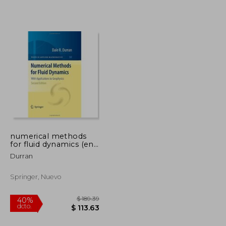
$ 220.86
$ 280.86
40%
dcto.
$ 132.52
$ 168.52
numerical methods
for fluid dynamics (en
Inglés)
Durran
Springer, Nuevo