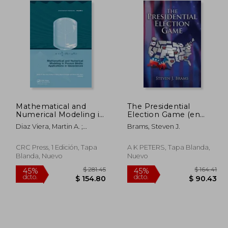
Mathematical and
The Presidential
Numerical Modeling in
Election Game (en
Porous Media:
Inglés)
Diaz Viera, Martin A. ;
Brams, Steven J.
Applications in
Sahay, Pratap ; Coronado,
Geosciences (en
Manuel
Inglés)
CRC Press, 1 Edición, Tapa
A K PETERS, Tapa Blanda,
Blanda, Nuevo
Nuevo
$ 57.11
$ 281.45
45%
45%
dcto.
dcto.
 31.41
$ 154.80