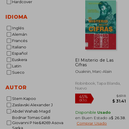
Hardcover
IDIOMA
Inglés
Alemán
Francés
Italiano
Español
Euskera
El Misterio de Las
Cifras
Latin
Ouaknin, Marc-Alain
Sueco
Robinbook, Tapa Blanda,
AUTOR
Nuevo
Stem Kapoo
Zaslavski Alexander J
Abdel Wahab Magd
Disponible
Usado
Bodnar Tomas Galdi
en Buen Estado a
$ 26.38
.
45%
Giovanni P Ne&#269 Asova
Comprar Usado
dcto.
$
Sarka