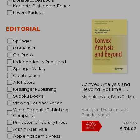
Lions Jacques Louis
Kenneth P Magenes Enrico
Lovers Sudoku
EDITORIAL
$ 
40%
dcto.
$ 1
Springer
Birkhauser
Crc Press
Independently Published
Springer Verlag
Createspace
A K Peters
Convex Analysis and
Beyond: Volume I:
Kessinger Publishing
Basic Theory (en
Sudoku Books
Mordukhovich, Boris S. ; Mau
Inglés)
Nam, Nguyen
Vieweg+Teubner Verlag
Springer, 1 Edición, Tapa
World Scientific Publishing
Blanda, Nuevo
Company
Princeton University Press
Afshin Azari Vala
Apple Academic Press