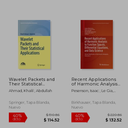
Wavelet Packets and
Recent Applications
Their Statistical
of Harmonic Analysis
Applications (en
to Function Spaces,
Ahmad, Khalil ; Abdullah
Pesenson, Isaac ; Le Gia,
Inglés)
Differential Equations,
Quoc Thong ; Mayeli, Azita
and Data Science:
Novel Methods in
Springer, Tapa Blanda,
Birkhauser, Tapa Blanda,
Harmonic Analysis,
Nuevo
Nuevo
Volume 2 (en Inglés)