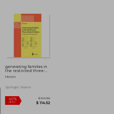
$ 204.39
$ 189.39
40%
dcto.
$ 122.63
$ 113.63
generating families in
the restricted three-
body problem (en
Henon
Inglés)
Springer, Nuevo