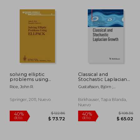
solving elliptic
Classical and
problems using
Stochastic Laplacian
265.86
$ 220.86
40%
45%
ellpack (en Inglés)
Growth (en Inglés)
dcto.
dcto.
Rice, John R.
Gustafsson, Björn ;
59.52
$ 132.52
Teodorescu, Razvan ;
Vasil'ev, Alexander
Springer, 2011, Nuevo
Birkhauser, Tapa Blanda,
Nuevo