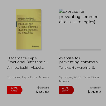
190.86
$ 280.86
40%
40%
dcto.
dcto.
14.52
$ 168.52
Hadamard-Type
exercise for
Fractional Differential
preventing common
Equations, Inclusions
diseases (en Inglés)
Ahmad, Bashir ; Alsaedi,
Tanaka, H. ; Munehiro, S.
and Inequalities (en
Ahmed ; Ntouyas, Sotiris K.
Inglés)
Springer, Tapa Dura, Nuevo
Springer, 2000, Tapa Dura,
Nuevo