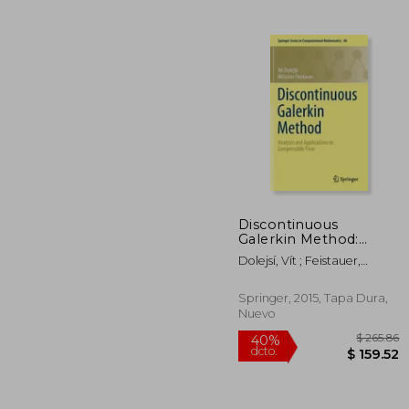
$ 
40%
dcto.
$ 1
Discontinuous
Galerkin Method:
Analysis And
Dolejsí, Vít ; Feistauer,
Applications To
Miloslav
Compressible Flow
(springer Series In
Springer, 2015, Tapa Dura,
Computational
Nuevo
Mathematics) (en
Inglés)