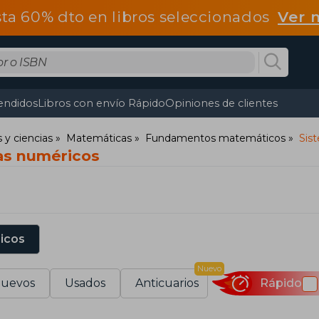
ta 60% dto en libros seleccionados
Ver 
endidos
Libros con envío Rápido
Opiniones de clientes
y ciencias
Matemáticas
Fundamentos matemáticos
Sis
as numéricos
sicos
Nuevo
uevos
Usados
Anticuarios
Rápido