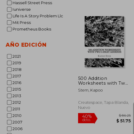
Hassell Street Press
Iuniverse
Life Is A Story Problem Llc
Mit Press
Prometheus Books
$
40%
AÑO EDICIÓN
dcto.
$ 
2021
2019
2018
2017
500 Addition
2016
Worksheets with Two
4-Digit Addends: Math
2015
Stem, Kapoo
Practice Workbook
2013
(en Inglés)
2012
Createspace, Tapa Blanda,
Nuevo
2011
2010
2007
2006