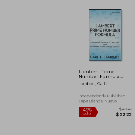
Lambert Prime
Number Formula:
$ 
40%
Treatise #8 (en Inglés)
dcto.
Lambert, Carl L.
$ 1
Independently Published,
Tapa Blanda, Nuevo