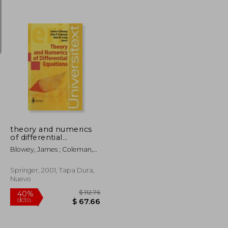
$ 491.90
$ 190.86
40%
dcto.
$ 270.54
$ 114.52
theory and numerics
of differential
equations: durham
Blowey, James ; Coleman,
2000 (en Inglés)
John P. ; Craig, Alan W.
Springer, 2001, Tapa Dura,
Nuevo