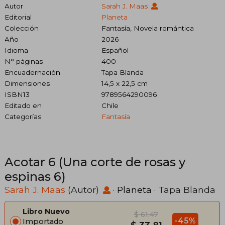
Autor
Sarah J. Maas
Editorial
Planeta
Colección
Fantasía, Novela romántica
Año
2026
Idioma
Español
N° páginas
400
Encuadernación
Tapa Blanda
Dimensiones
14,5 x 22,5 cm
ISBN13
9789564290096
Editado en
Chile
Categorías
Fantasía
Acotar 6 (Una corte de rosas y
espinas 6)
Sarah J. Maas
(Autor)
·
Planeta
· Tapa Blanda
Libro Nuevo
$ 61.47
-45%
Importado