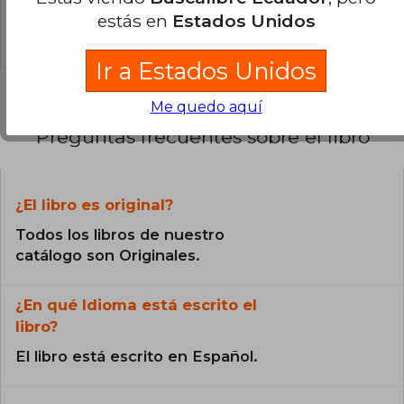
0% (0)
estás en
Estados Unidos
0% (0)
Ir a Estados Unidos
Me quedo aquí
Preguntas frecuentes sobre el libro
¿El libro es original?
Todos los libros de nuestro
catálogo son Originales.
¿En qué Idioma está escrito el
libro?
El libro está escrito en Español.