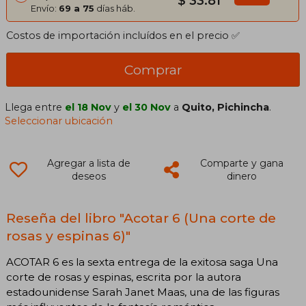
$ 33.81
Envío:
69 a 75
días háb.
Costos de importación incluídos en el precio ✅
Comprar
Llega entre
el 18 Nov
y
el 30 Nov
a
Quito, Pichincha
.
Seleccionar ubicación
Agregar a lista de
Comparte y gana
deseos
dinero
Reseña del libro "Acotar 6 (Una corte de
rosas y espinas 6)"
ACOTAR 6 es la sexta entrega de la exitosa saga Una
corte de rosas y espinas, escrita por la autora
estadounidense Sarah Janet Maas, una de las figuras