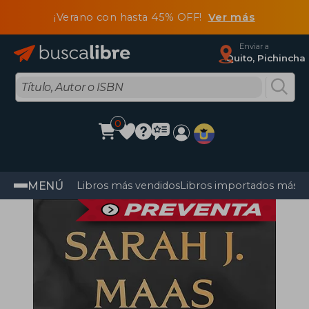
¡Verano con hasta 45% OFF!
Ver más
Enviar a
Quito, Pichincha
0
MENÚ
Libros más vendidos
Libros importados más v