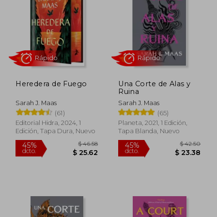
$ 43.73
$ 37.
45%
45%
dcto.
dcto.
$ 24.05
$ 20.
Heredera de Fuego
Una Corte de Alas y
Ruina
Sarah J. Maas
Sarah J. Maas
(61)
(65)
Editorial Hidra, 2024, 1
Planeta, 2021, 1 Edición,
Edición, Tapa Dura, Nuevo
Tapa Blanda, Nuevo
Rápido
Rápido