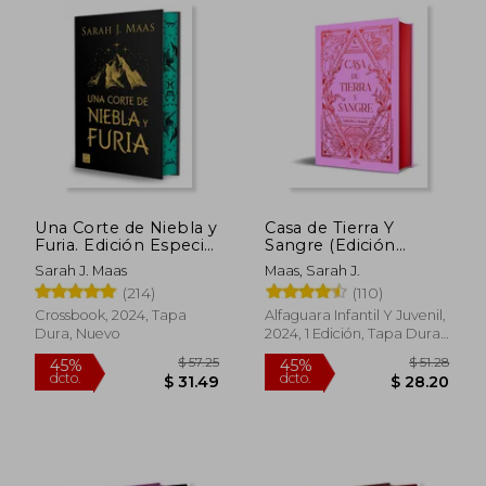
Una Corte de Niebla y
Casa de Tierra Y
Furia. Edición Especial
Sangre (Edición
(Acotar 2)
Especial)
Sarah J. Maas
Maas, Sarah J.
(214)
(110)
Crossbook, 2024, Tapa
Alfaguara Infantil Y Juvenil,
Dura, Nuevo
2024, 1 Edición, Tapa Dura,
Nuevo
$ 57.25
45%
dcto.
$ 31.49
$ 11.