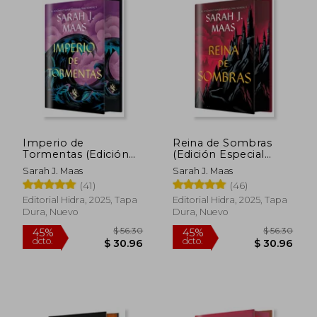
Imperio de
Reina de Sombras
Tormentas (Edición
(Edición Especial
Limitada)
Limitada)
Sarah J. Maas
Sarah J. Maas
(41)
(46)
Editorial Hidra, 2025, Tapa
Editorial Hidra, 2025, Tapa
Dura, Nuevo
Dura, Nuevo
$ 57.25
$ 51
45%
45%
dcto.
dcto.
$ 31.49
$ 28.