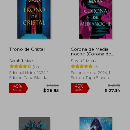
$ 55.49
$ 48.
45%
45%
dcto.
dcto.
$ 30.52
$ 26.
Trono de Cristal
Corona de Media
noche (Corona de
Medianoche / Trono
Sarah J. Maas
Sarah J. Maas
de Cristal 2)
(12)
(5)
Editorial Hidra, 2024, 1
Editorial Hidra, 2024, 1
Edición, Tapa Blanda,
Edición, Tapa Blanda,
Nuevo
Nuevo