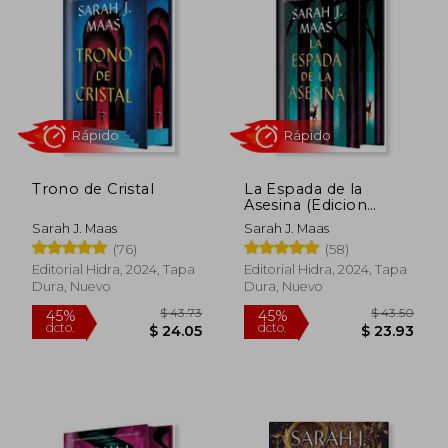
Trono de Cristal
La Espada de la
Asesina (Edicion
Limitada)
Sarah J. Maas
Sarah J. Maas
(76)
(58)
Rápido
Rápido
Editorial Hidra, 2024, Tapa
Editorial Hidra, 2024, Tapa
Dura, Nuevo
Dura, Nuevo
$ 43.73
$ 43.