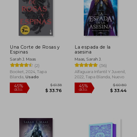
$ 48.82
$ 49.
45%
45%
dcto.
dcto.
$ 26.85
$ 27.
Una Corte de Rosas y
La espada de la
Espinas
asesina
Sarah J. Maas
Maas, Sarah J.
(2)
(36)
Booket, 2024, Tapa
Alfaguara Infantil Y Juvenil,
Blanda,
Usado
2022, Tapa Blanda, Nuevo