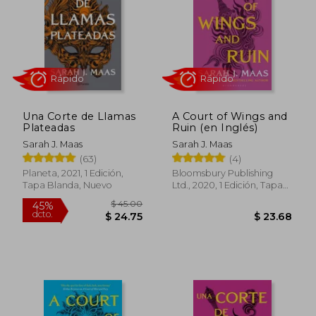
$ 46.58
$ 42.
45%
45%
dcto.
dcto.
$ 25.62
$ 23.
Una Corte de Llamas
A Court of Wings and
Plateadas
Ruin (en Inglés)
Sarah J. Maas
Sarah J. Maas
(63)
(4)
Planeta, 2021, 1 Edición,
Bloomsbury Publishing
Tapa Blanda, Nuevo
Ltd., 2020, 1 Edición, Tapa
Blanda, Nuevo
Rápido
Rápido