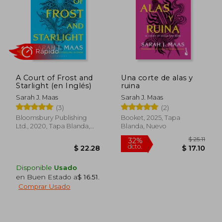
$ 45.00
45%
dcto.
$ 24.75
$ 23.
A Court of Frost and
Una corte de alas y
Starlight (en Inglés)
ruina
Sarah J. Maas
Sarah J. Maas
(3)
(2)
Bloomsbury Publishing
Booket, 2025, Tapa
Ltd., 2020, Tapa Blanda,
Blanda, Nuevo
Nuevo
Disponible
Usado
en Buen Estado a
$ 16.51
.
Comprar Usado
Rápido