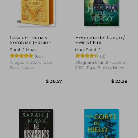
Casa de Llama y
Heredera del Fuego /
Sombras (Edición
Heir of Fire
Especial) Ciudad
Sarah J. Maas
Maas Sarah J.
Medialuna
(60)
(8)
Alfaguara, 2024, Tapa
Alfaguara Infantil Y Juvenil,
Dura, Nuevo
2024, Tapa Blanda, Nuevo
$ 32.88
$ 54.
45%
40%
dcto.
dcto.
$ 18.09
$ 32.