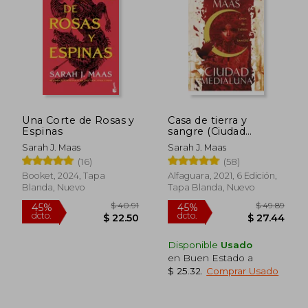
Una Corte de Rosas y
Casa de tierra y
Espinas
sangre (Ciudad
Medialuna 1)
Sarah J. Maas
Sarah J. Maas
(16)
(58)
Booket, 2024, Tapa
Alfaguara, 2021, 6 Edición,
Blanda, Nuevo
Tapa Blanda, Nuevo
Disponible
Usado
en Buen Estado a
$ 25.32
.
Comprar Usado
$ 33.78
$ 40.
45%
40%
dcto.
dcto.
$ 18.58
$ 24.