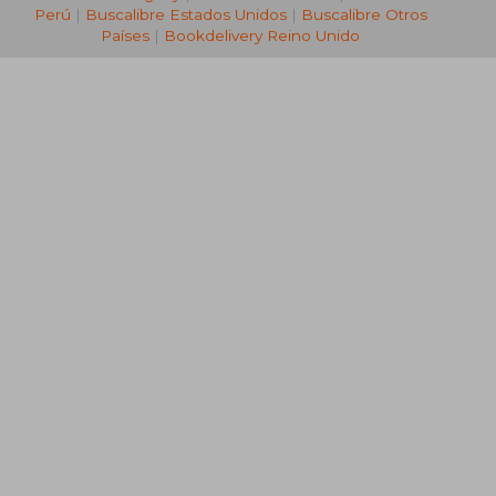
Perú
|
Buscalibre Estados Unidos
|
Buscalibre Otros
Países
|
Bookdelivery Reino Unido