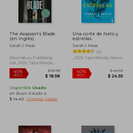
The Assassin's Blade
Una corte de hielo y
(en Inglés)
estrellas
Sarah J. Maas
Sarah J. Maas
(4)
Bloomsbury Publishing
, 2025, Tapa Blanda, Nuevo
Ltd., 2023, Tapa Blanda,
Nuevo
Disponible
Usado
en Buen Estado a
$ 32.
$ 14.40
.
Comprar Usado
45%
dcto.
$ 22.33
$ 18.