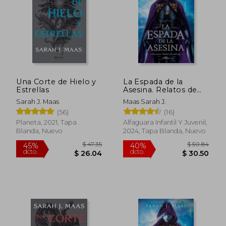
$ 45.89
$ 49.
40%
45%
dcto.
dcto.
$ 27.54
$ 27.
Una Corte de Hielo y
La Espada de la
Estrellas
Asesina. Relatos de
Trono de Cristal / the
Sarah J. Maas
Maas Sarah J.
Assassins Blade: The
(56)
(16)
Throne of Glass
Novellas
Planeta, 2021, Tapa
Alfaguara Infantil Y Juvenil,
Blanda, Nuevo
2024, Tapa Blanda, Nuevo