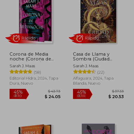
45%
45%
dcto.
dcto.
$ 24.05
$ 23.
Corona de Media
Casa de Llama y
noche (Corona de
Sombra (Ciudad
Medianoche / Trono
Medialuna 3)
Sarah J. Maas
Sarah J. Maas
de Cristal 2)
(58)
(22)
Editorial Hidra, 2024, Tapa
Alfaguara, 2024, Tapa
Dura, Nuevo
Blanda, Nuevo
Rápido
Rápido