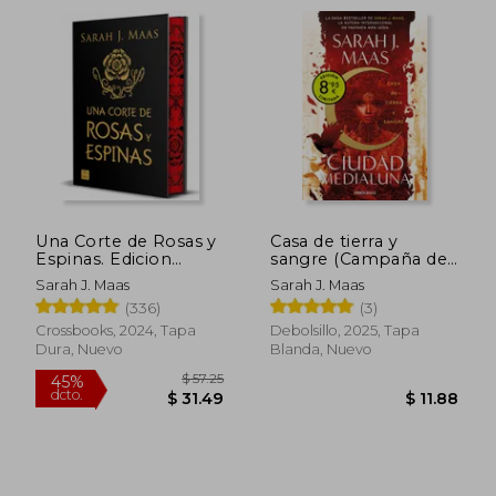
Una Corte de Rosas y
Casa de tierra y
Espinas. Edicion
sangre (Campaña de
Especial
verano edición
Sarah J. Maas
Sarah J. Maas
limitada) (Ciudad
(336)
(3)
Medialuna 1)
$ 30.50
$ 57
17%
45%
Crossbooks, 2024, Tapa
Debolsillo, 2025, Tapa
dcto.
dcto.
$ 25.17
$ 31.
Dura, Nuevo
Blanda, Nuevo