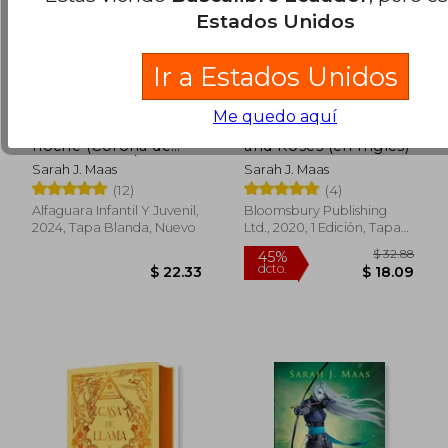
Estados Unidos
Ir a Estados Unidos
Me quedo aquí
Corona de Media
A Court of Thorns
noche (Corona de
and Roses (en Inglés)
Medianoche / Trono
Sarah J. Maas
Sarah J. Maas
de Cristal 2)
(12)
(4)
Alfaguara Infantil Y Juvenil,
Bloomsbury Publishing
2024, Tapa Blanda, Nuevo
Ltd., 2020, 1 Edición, Tapa
Blanda, Nuevo
$ 48.34
40%
dcto.
$ 29.00
$ 35.