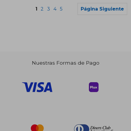
1
2
3
4
5
Página Siguiente
Nuestras Formas de Pago
$ 44.68
$ 47
45%
45%
dcto.
dcto.
$ 24.58
$ 25.