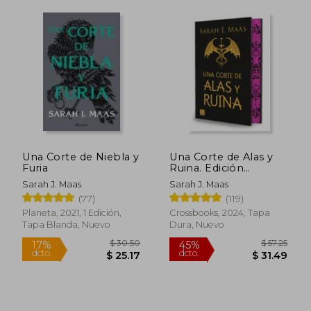
$ 25
32%
dcto.
$ 22.28
$ 17.
Una Corte de Niebla y
Una Corte de Alas y
Furia
Ruina. Edición
Especial
Sarah J. Maas
Sarah J. Maas
(77)
(119)
Planeta, 2021, 1 Edición,
Crossbooks, 2024, Tapa
Tapa Blanda, Nuevo
Dura, Nuevo