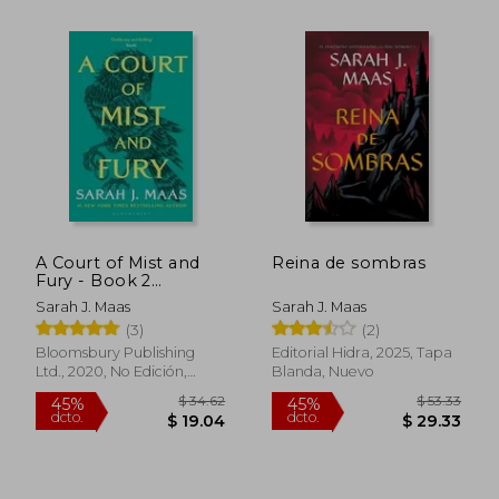
$ 48.
45%
dcto.
$ 23.28
$ 26.
A Court of Mist and
Reina de sombras
Fury - Book 2
(Reissue) (a Court of
Sarah J. Maas
Sarah J. Maas
Thorns and Roses)
(3)
(2)
(en Inglés)
Bloomsbury Publishing
Editorial Hidra, 2025, Tapa
Ltd., 2020, No Edición,
Blanda, Nuevo
Tapa Blanda, Nuevo