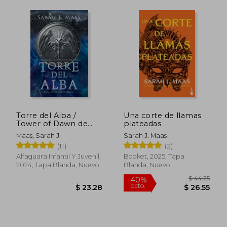
$ 40.91
$ 49.
45%
45%
dcto.
dcto.
$ 22.50
$ 27.
Torre del Alba /
Una corte de llamas
Tower of Dawn de
plateadas
Sarah j.
Maas, Sarah J.
Sarah J. Maas
Maas(Alfaguara
(11)
(2)
Juvenil)
Alfaguara Infantil Y Juvenil,
Booket, 2025, Tapa
2024, Tapa Blanda, Nuevo
Blanda, Nuevo