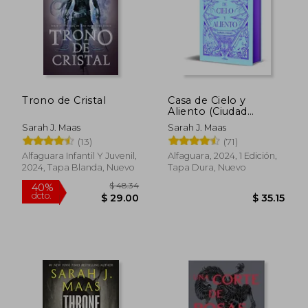
Trono de Cristal
Casa de Cielo y
Aliento (Ciudad
$ 47.35
$ 50.
45%
40%
Medialuna 2) (Edicion
dcto.
dcto.
Sarah J. Maas
Sarah J. Maas
$ 26.04
$ 30.
Especial)
(13)
(71)
Alfaguara Infantil Y Juvenil,
Alfaguara, 2024, 1 Edición,
2024, Tapa Blanda, Nuevo
Tapa Dura, Nuevo