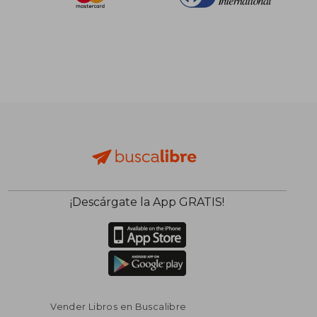
¡Descárgate la App GRATIS!
$ 34.62
$ 53.
45%
45%
dcto.
dcto.
$ 19.04
$ 29.
Vender Libros en Buscalibre