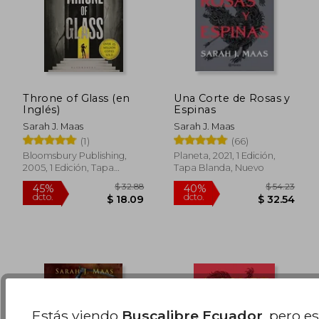
Throne of Glass (en
Una Corte de Rosas y
Inglés)
Espinas
Sarah J. Maas
Sarah J. Maas
(1)
(66)
$ 61.38
$ 60.
45%
45%
Bloomsbury Publishing,
Planeta, 2021, 1 Edición,
dcto.
dcto.
$ 33.76
$ 33.
2005, 1 Edición, Tapa
Tapa Blanda, Nuevo
Blanda, Nuevo
Estás viendo
Buscalibre Ecuador
, pero e