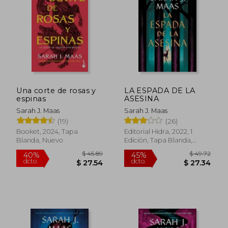
$ 57.25
$ 56.
45%
45%
dcto.
dcto.
$ 31.49
$ 30.
Una corte de rosas y
LA ESPADA DE LA
espinas
ASESINA
Sarah J. Maas
Sarah J. Maas
(19)
(26)
Booket, 2024, Tapa
Editorial Hidra, 2022, 1
Blanda, Nuevo
Edición, Tapa Blanda,
Nuevo