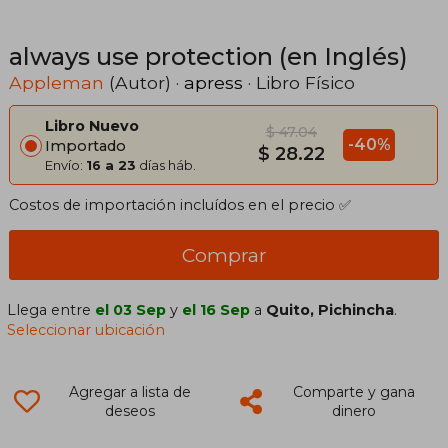
always use protection (en Inglés)
Appleman
(Autor) ·
apress
· Libro Físico
Libro Nuevo
$ 47.04
-40%
Importado
$ 28.22
Envío:
16 a 23
días háb.
Costos de importación incluídos en el precio ✅
Comprar
Llega entre
el 03 Sep
y
el 16 Sep
a
Quito, Pichincha
.
Seleccionar ubicación
Agregar a lista de
Comparte y gana
deseos
dinero